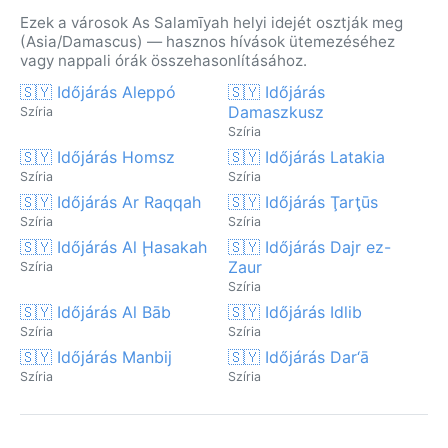
Ezek a városok As Salamīyah helyi idejét osztják meg
(Asia/Damascus) — hasznos hívások ütemezéséhez
vagy nappali órák összehasonlításához.
🇸🇾 Időjárás Aleppó
🇸🇾 Időjárás
Damaszkusz
Szíria
Szíria
🇸🇾 Időjárás Homsz
🇸🇾 Időjárás Latakia
Szíria
Szíria
🇸🇾 Időjárás Ar Raqqah
🇸🇾 Időjárás Ţarţūs
Szíria
Szíria
🇸🇾 Időjárás Al Ḩasakah
🇸🇾 Időjárás Dajr ez-
Zaur
Szíria
Szíria
🇸🇾 Időjárás Al Bāb
🇸🇾 Időjárás Idlib
Szíria
Szíria
🇸🇾 Időjárás Manbij
🇸🇾 Időjárás Dar‘ā
Szíria
Szíria