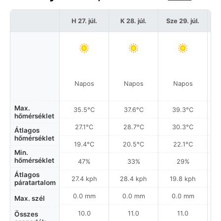
H 27. júl.
K 28. júl.
Sze 29. júl.
C
Napos
Napos
Napos
Max.
35.5°C
37.6°C
39.3°C
hőmérséklet
27.1°C
28.7°C
30.3°C
Átlagos
hőmérséklet
19.4°C
20.5°C
22.1°C
Min.
hőmérséklet
47%
33%
29%
Átlagos
27.4 kph
28.4 kph
19.8 kph
páratartalom
0.0 mm
0.0 mm
0.0 mm
Max. szél
10.0
11.0
11.0
Összes