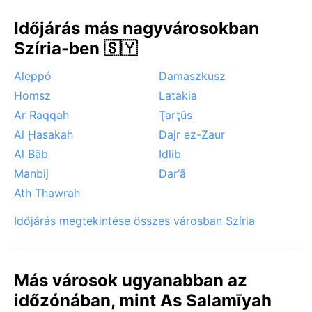
Időjárás más nagyvárosokban
Szíria-ben 🇸🇾
Aleppó
Damaszkusz
Homsz
Latakia
Ar Raqqah
Ţarţūs
Al Ḩasakah
Dajr ez-Zaur
Al Bāb
Idlib
Manbij
Dar‘ā
Ath Thawrah
Időjárás megtekintése összes városban Szíria
Más városok ugyanabban az
időzónában, mint As Salamīyah