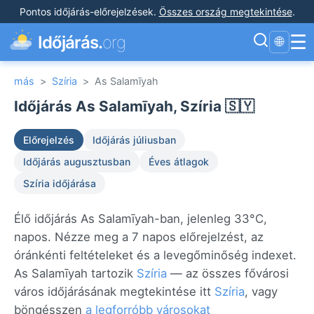
Pontos időjárás-előrejelzések
.
Összes ország megtekintése
.
☰
Időjárás.
org
🌐
más
>
Szíria
>
As Salamīyah
Időjárás As Salamīyah, Szíria 🇸🇾
Előrejelzés
Időjárás júliusban
Időjárás augusztusban
Éves átlagok
Szíria időjárása
Élő időjárás As Salamīyah-ban, jelenleg 33°C,
napos. Nézze meg a 7 napos előrejelzést, az
óránkénti feltételeket és a levegőminőség indexet.
As Salamīyah tartozik
Szíria
— az összes fővárosi
város időjárásának megtekintése itt
Szíria
, vagy
böngésszen
a legforróbb városokat