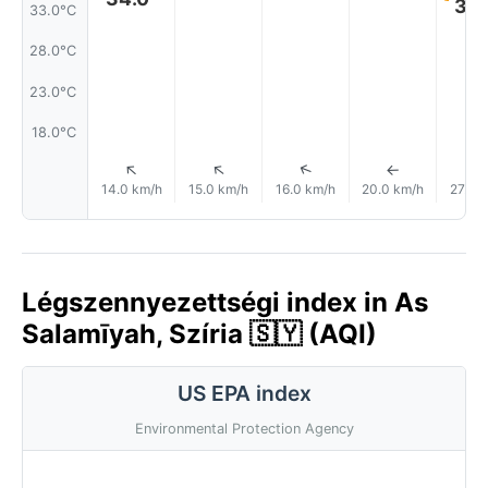
34.
33.0°C
28.0°C
23.0°C
18.0°C
↑
↑
↑
↑
14.0 km/h
15.0 km/h
16.0 km/h
20.0 km/h
27.0 
Légszennyezettségi index in As
Salamīyah, Szíria 🇸🇾 (AQI)
US EPA index
Environmental Protection Agency