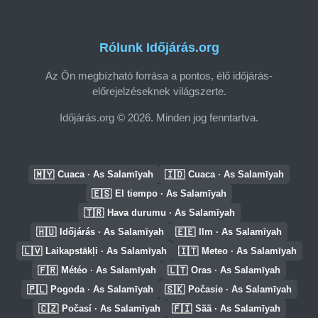
Rólunk Időjárás.org
Az Ön megbízható forrása a pontos, élő időjárás-
előrejelzéseknek világszerte.
Időjárás.org © 2026. Minden jog fenntartva.
🇲🇾
🇮🇩
Cuaca · As Salamīyah
Cuaca · As Salamīyah
🇪🇸
El tiempo · As Salamīyah
🇹🇷
Hava durumu · As Salamīyah
🇭🇺
🇪🇪
Időjárás · As Salamīyah
Ilm · As Salamīyah
🇱🇻
🇮🇹
Laikapstākļi · As Salamīyah
Meteo · As Salamīyah
🇫🇷
🇱🇹
Météo · As Salamīyah
Oras · As Salamīyah
🇵🇱
🇸🇰
Pogoda · As Salamīyah
Počasie · As Salamīyah
🇨🇿
🇫🇮
Počasí · As Salamīyah
Sää · As Salamīyah