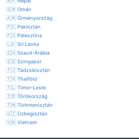
🇳🇵 Nepál
🇴🇲 Omán
🇦🇲 Örményország
🇵🇰 Pakisztán
🇵🇸 Palesztina
🇱🇰 Srí Lanka
🇸🇦 Szaúd-Arábia
🇸🇬 Szingapúr
🇹🇯 Tádzsikisztán
🇹🇭 Thaiföld
🇹🇱 Timor-Leste
🇹🇷 Törökország
🇹🇲 Türkmenisztán
🇺🇿 Üzbegisztán
🇻🇳 Vietnam