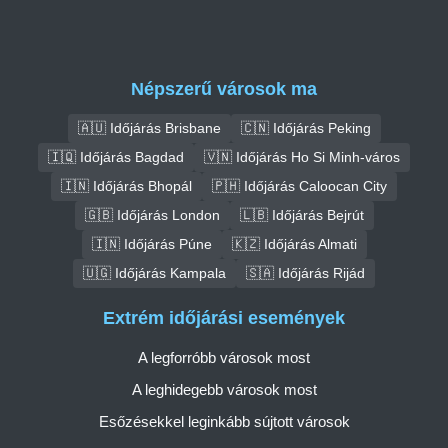
Népszerű városok ma
🇦🇺 Időjárás Brisbane
🇨🇳 Időjárás Peking
🇮🇶 Időjárás Bagdad
🇻🇳 Időjárás Ho Si Minh-város
🇮🇳 Időjárás Bhopál
🇵🇭 Időjárás Caloocan City
🇬🇧 Időjárás London
🇱🇧 Időjárás Bejrút
🇮🇳 Időjárás Púne
🇰🇿 Időjárás Almati
🇺🇬 Időjárás Kampala
🇸🇦 Időjárás Rijád
Extrém időjárási események
A legforróbb városok most
A leghidegebb városok most
Esőzésekkel leginkább sújtott városok