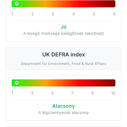
1
1
2
3
4
5
6
Jó
A levegő minősége kielégítőnek tekinthető
UK DEFRA index
Department for Environment, Food & Rural Affairs
1
1
3
5
7
9
10
Alacsony
A légszennyezés alacsony