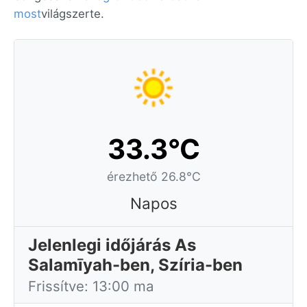
most
világszerte.
33.3°C
érezhető 26.8°C
Napos
Jelenlegi időjárás As
Salamīyah-ben, Szíria-ben
Frissítve: 13:00 ma