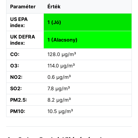
Paraméter
Érték
US EPA
1 (Jó)
index:
UK DEFRA
1 (Alacsony)
index:
CO:
128.0 µg/m³
O3:
114.0 µg/m³
NO2:
0.6 µg/m³
SO2:
7.8 µg/m³
PM2.5:
8.2 µg/m³
PM10:
10.5 µg/m³