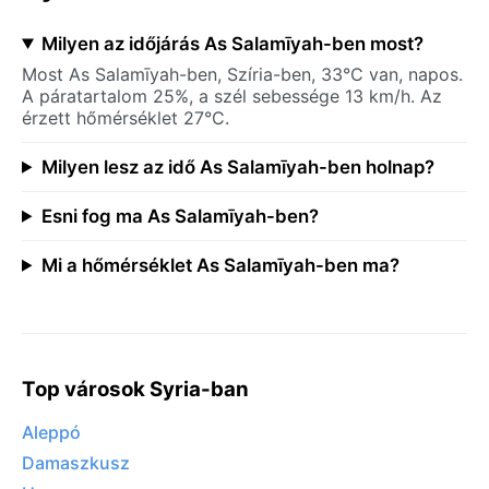
Milyen az időjárás As Salamīyah-ben most?
Most As Salamīyah-ben, Szíria-ben, 33°C van, napos.
A páratartalom 25%, a szél sebessége 13 km/h. Az
érzett hőmérséklet 27°C.
Milyen lesz az idő As Salamīyah-ben holnap?
Esni fog ma As Salamīyah-ben?
Mi a hőmérséklet As Salamīyah-ben ma?
Top városok Syria-ban
Aleppó
Damaszkusz