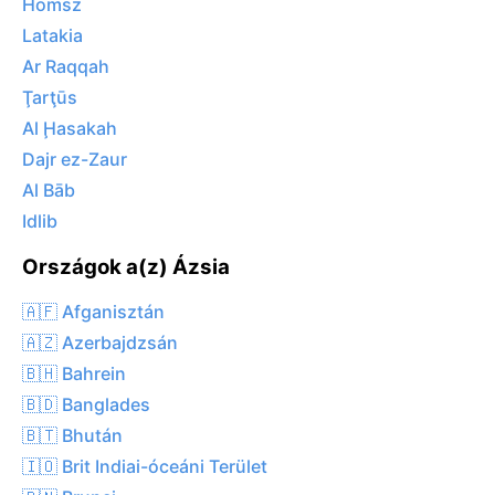
Homsz
Latakia
Ar Raqqah
Ţarţūs
Al Ḩasakah
Dajr ez-Zaur
Al Bāb
Idlib
Országok a(z) Ázsia
🇦🇫 Afganisztán
🇦🇿 Azerbajdzsán
🇧🇭 Bahrein
🇧🇩 Banglades
🇧🇹 Bhután
🇮🇴 Brit Indiai-óceáni Terület