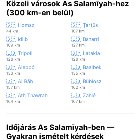
Közeli városok As Salamīyah-hez
(300 km-en belül)
🇸🇾 Homsz
🇸🇾 Ţarţūs
44 km
107 km
🇸🇾 Idlib
🇱🇧 Bsharri
109 km
127 km
🇱🇧 Tripoli
🇸🇾 Latakia
128 km
128 km
🇸🇾 Aleppó
🇱🇧 Baalbek
133 km
135 km
🇸🇾 Al Bāb
🇱🇧 Büblosz
157 km
162 km
🇸🇾 Ath Thawrah
🇱🇧 Zahlé
164 km
167 km
Időjárás As Salamīyah-ben —
Gyakran ismételt kérdések