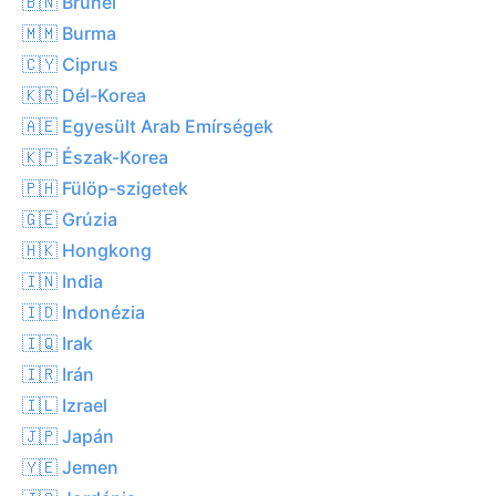
🇧🇳 Brunei
🇲🇲 Burma
🇨🇾 Ciprus
🇰🇷 Dél-Korea
🇦🇪 Egyesült Arab Emírségek
🇰🇵 Észak-Korea
🇵🇭 Fülöp-szigetek
🇬🇪 Grúzia
🇭🇰 Hongkong
🇮🇳 India
🇮🇩 Indonézia
🇮🇶 Irak
🇮🇷 Irán
🇮🇱 Izrael
🇯🇵 Japán
🇾🇪 Jemen