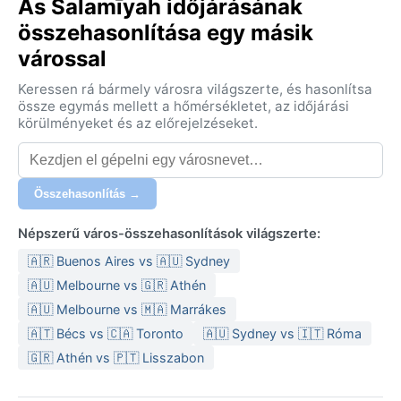
As Salamīyah időjárásának
összehasonlítása egy másik
várossal
Keressen rá bármely városra világszerte, és hasonlítsa
össze egymás mellett a hőmérsékletet, az időjárási
körülményeket és az előrejelzéseket.
Összehasonlítás →
Népszerű város-összehasonlítások világszerte:
🇦🇷 Buenos Aires vs 🇦🇺 Sydney
🇦🇺 Melbourne vs 🇬🇷 Athén
🇦🇺 Melbourne vs 🇲🇦 Marrákes
🇦🇹 Bécs vs 🇨🇦 Toronto
🇦🇺 Sydney vs 🇮🇹 Róma
🇬🇷 Athén vs 🇵🇹 Lisszabon