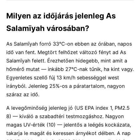
Milyen az időjárás jelenleg As
Salamīyah városában?
As Salamīyah forró 33°C-on ebben az órában, napos
idő van fent. Megtört felhőzet változó fényt ad As
Salamīyah felett. Érezhetően hidegebb, mint amit a
hőmérő mutat — inkább 27°C-nak tűnik, ha kint vagy.
Egyenletes szellő fúj 13 km/h sebességgel west
irányból. Jelenleg 25%-os a páratartalom, nagyon
száraz az idő.
A levegőminőség jelenleg jó (US EPA index 1, PM2.5
8) — kiváló a szabadtéri testmozgáshoz. Nagyon
magas UV-érték (10) — jelentős a leégés kockázata,
takarja le magát és keressen árnyékot délben. A nap