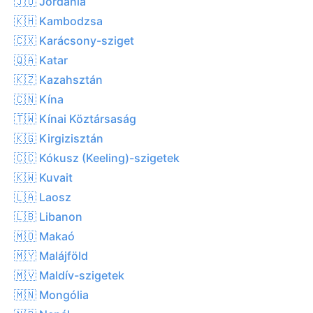
🇯🇴 Jordánia
🇰🇭 Kambodzsa
🇨🇽 Karácsony-sziget
🇶🇦 Katar
🇰🇿 Kazahsztán
🇨🇳 Kína
🇹🇼 Kínai Köztársaság
🇰🇬 Kirgizisztán
🇨🇨 Kókusz (Keeling)-szigetek
🇰🇼 Kuvait
🇱🇦 Laosz
🇱🇧 Libanon
🇲🇴 Makaó
🇲🇾 Malájföld
🇲🇻 Maldív-szigetek
🇲🇳 Mongólia