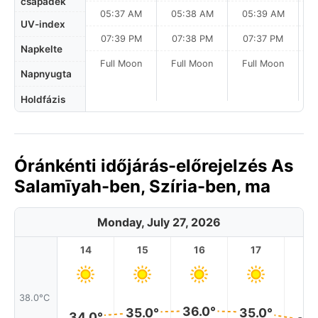
csapadék
05:37 AM
05:38 AM
05:39 AM
0
UV-index
07:39 PM
07:38 PM
07:37 PM
Napkelte
Full Moon
Full Moon
Full Moon
Napnyugta
Holdfázis
Óránkénti időjárás-előrejelzés As
Salamīyah-ben, Szíria-ben, ma
Monday, July 27, 2026
14
15
16
17
1
38.0°C
36.0°
35.0°
35.0°
34.0°