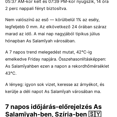
05:37 AM-kor kelt és 07:39 PM-kor nyugszik, 14 óra
2 perc nappali fényt biztosítva.
Nem valószínű az eső — körülbelül 1% az esély,
legfeljebb 0 mm. Az elkövetkező 24 órában száraz
marad az idő. A mai nap nagyjából tipikus július
hónapban As Salamīyah városában.
A 7 napos trend melegedést mutat, 42°C-ig
emelkedve Friday napjára. Összehasonlításképpen:
As Salamīyahben ezen a napon a rekordhőmérséklet
43°C.
A lényeg: igyon sok vizet, keresse az árnyékot, és
kerülje a déli napot As Salamīyah városában ma.
7 napos időjárás-előrejelzés As
Salamīyah-ben, Szíria-ben 🇸🇾