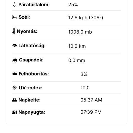
💧
Páratartalom:
25%
🌬️
Szél:
12.6 kph (306°)
🌡️
Nyomás:
1008.0 mb
👁️
Láthatóság:
10.0 km
🌧️
Csapadék:
0.0 mm
☁️
Felhőborítás:
3%
☀️
UV-index:
10.0
🌅
Napkelte:
05:37 AM
🌇
Napnyugta:
07:39 PM