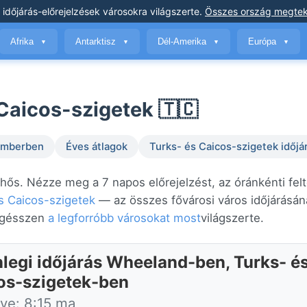
 időjárás-előrejelzések
városokra világszerte
.
Összes ország megtek
Afrika
Antarktisz
Dél-Amerika
Európa
▼
▼
▼
▼
Caicos-szigetek 🇹🇨
temberben
Éves átlagok
Turks- és Caicos-szigetek időjá
hős. Nézze meg a 7 napos előrejelzést, az óránkénti felt
s Caicos-szigetek
— az összes fővárosi város időjárásán
ngésszen
a legforróbb városokat most
világszerte.
nlegi időjárás Wheeland-ben, Turks- é
os-szigetek-ben
tve: 8:15 ma