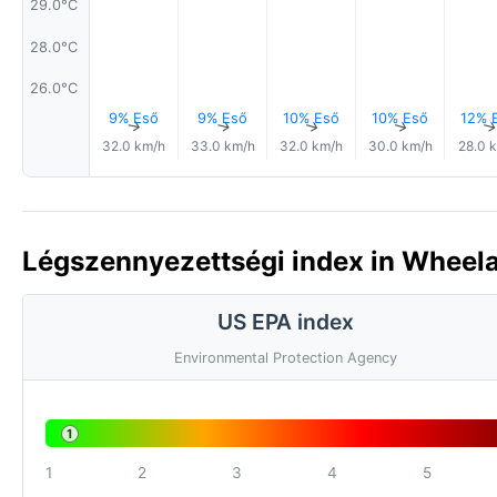
29.0°C
28.0°C
26.0°C
9% Eső
9% Eső
10% Eső
10% Eső
12% 
↑
↑
↑
↑
32.0 km/h
33.0 km/h
32.0 km/h
30.0 km/h
28.0 
Légszennyezettségi index in Wheelan
US EPA index
Environmental Protection Agency
1
1
2
3
4
5