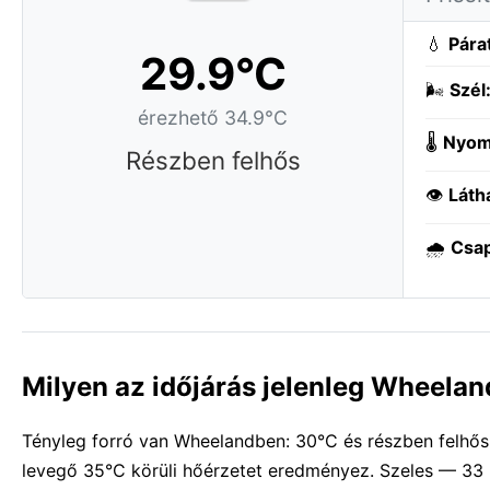
💧
Pára
29.9°C
🌬️
Szél
érezhető 34.9°C
🌡️
Nyom
Részben felhős
👁️
Láth
🌧️
Csa
Milyen az időjárás jelenleg Wheela
Tényleg forró van Wheelandben: 30°C és részben felhős
levegő 35°C körüli hőérzetet eredményez. Szeles — 33 k