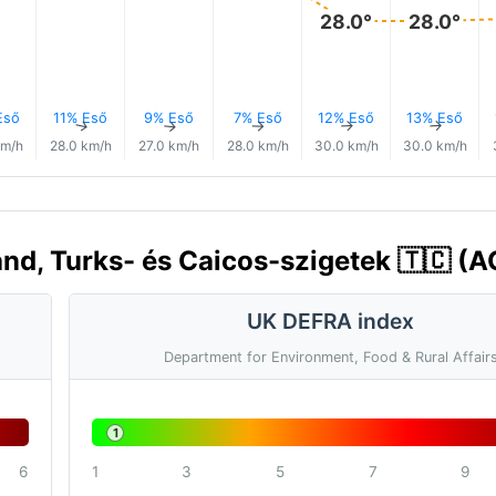
28.0°
28.0°
Eső
11% Eső
9% Eső
7% Eső
12% Eső
13% Eső
↑
↑
↑
↑
↑
↑
km/h
28.0 km/h
27.0 km/h
28.0 km/h
30.0 km/h
30.0 km/h
d, Turks- és Caicos-szigetek 🇹🇨 (A
UK DEFRA index
Department for Environment, Food & Rural Affair
1
6
1
3
5
7
9