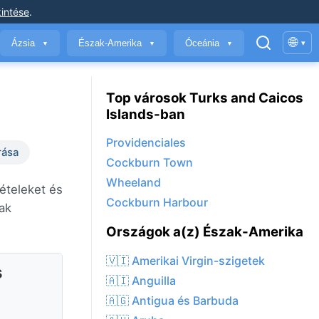
intése
.
🌐
Ázsia
Észak-Amerika
Óceánia
▾
▼
▼
▼
Top városok Turks and Caicos
Islands-ban
Providenciales
rása
Cockburn Town
Wheeland
ételeket és
Cockburn Harbour
ak
Országok a(z) Észak-Amerika
🇻🇮 Amerikai Virgin-szigetek
s
🇦🇮 Anguilla
🇦🇬 Antigua és Barbuda