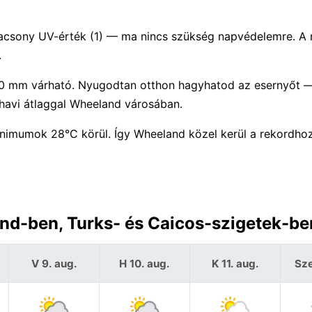
Alacsony UV-érték (1) — ma nincs szükség napvédelemre. A
.
b 0 mm várható. Nyugodtan otthon hagyhatod az esernyőt 
avi átlaggal Wheeland városában.
imumok 28°C körül. Így Wheeland közel kerül a rekordho
nd-ben, Turks- és Caicos-szigetek-be
V 9. aug.
H 10. aug.
K 11. aug.
Sze