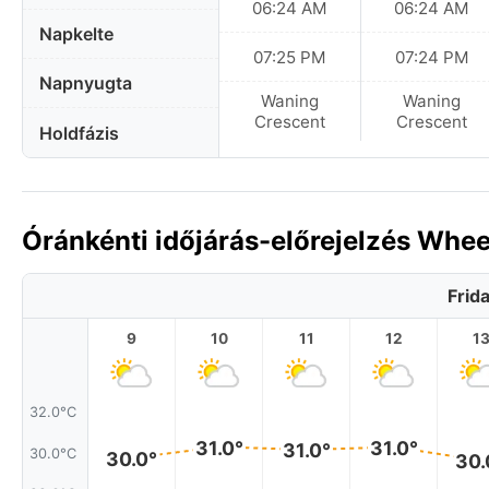
06:24 AM
06:24 AM
Napkelte
07:25 PM
07:24 PM
Napnyugta
Waning
Waning
Crescent
Crescent
Holdfázis
Óránkénti időjárás-előrejelzés Whe
Frid
9
10
11
12
1
32.0°C
31.0°
31.0°
31.0°
30.0°C
30.0°
30.