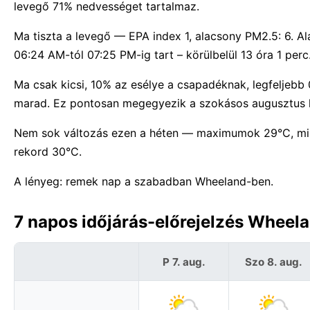
levegő 71% nedvességet tartalmaz.
Ma tiszta a levegő — EPA index 1, alacsony PM2.5: 6. 
06:24 AM-tól 07:25 PM-ig tart – körülbelül 13 óra 1 perc
Ma csak kicsi, 10% az esélye a csapadéknak, legfeljeb
marad. Ez pontosan megegyezik a szokásos augusztus h
Nem sok változás ezen a héten — maximumok 29°C, min
rekord 30°C.
A lényeg: remek nap a szabadban Wheeland-ben.
7 napos időjárás-előrejelzés Wheela
P 7. aug.
Szo 8. aug.