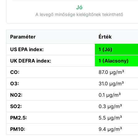
Jó
A levegő minősége kielégítőnek tekinthető
Paraméter
Érték
US EPA index:
1 (Jó)
UK DEFRA index:
1 (Alacsony)
CO:
87.0 µg/m³
O3:
31.0 µg/m³
NO2:
0.1 µg/m³
SO2:
0.3 µg/m³
PM2.5:
5.5 µg/m³
PM10:
9.4 µg/m³