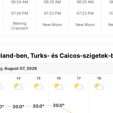
06:24 AM
06:25 AM
06:25 AM
0
07:24 PM
07:23 PM
07:23 PM
0
Waning
New Moon
New Moon
N
Crescent
eland-ben, Turks- és Caicos-szigetek-
ay, August 07, 2026
3
14
15
16
17
18
30.0°
30.0°
0°
30.0°