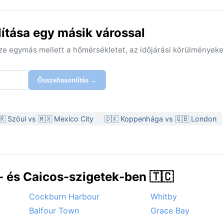
ítása egy másik várossal
sze egymás mellett a hőmérsékletet, az időjárási körülményeke
Összehasonlítás →
🇷 Szöul vs 🇲🇽 Mexico City
🇩🇰 Koppenhága vs 🇬🇧 London
 és Caicos-szigetek-ben 🇹🇨
Cockburn Harbour
Whitby
Balfour Town
Grace Bay