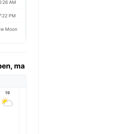
6:26 AM
06:26 AM
7:22 PM
07:21 PM
ew Moon
New Moon
ben, ma
19
20
21
22
23