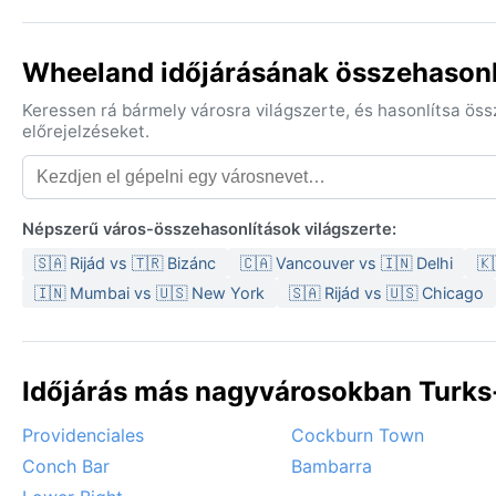
Wheeland időjárásának összehasonl
Keressen rá bármely városra világszerte, és hasonlítsa ös
előrejelzéseket.
Népszerű város-összehasonlítások világszerte:
🇸🇦 Rijád vs 🇹🇷 Bizánc
🇨🇦 Vancouver vs 🇮🇳 Delhi
🇰
🇮🇳 Mumbai vs 🇺🇸 New York
🇸🇦 Rijád vs 🇺🇸 Chicago
Időjárás más nagyvárosokban Turks-
Providenciales
Cockburn Town
Conch Bar
Bambarra