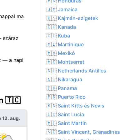
🇭🇳 Honduras
🇯🇲 Jamaica
 nappal ma
🇰🇾 Kajmán-szigetek
🇨🇦 Kanada
🇨🇺 Kuba
— száraz
🇲🇶 Martinique
🇲🇽 Mexikó
z — a napi
🇲🇸 Montserrat
🇳🇱 Netherlands Antilles
🇳🇮 Nikaragua
🇵🇦 Panama
🇵🇷 Puerto Rico
n 🇹🇨
🇰🇳 Saint Kitts és Nevis
🇱🇨 Saint Lucia
 12. aug.
Cs 13. aug.
🇲🇫 Saint Martin
🇻🇨 Saint Vincent, Grenadines