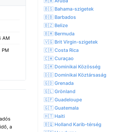
🇦🇼 Aruba
🇧🇸 Bahama-szigetek
🇧🇧 Barbados
🇧🇿 Belize
🇧🇲 Bermuda
4 AM
🇻🇬 Brit Virgin-szigetek
🇨🇷 Costa Rica
5 PM
🇨🇼 Curaçao
🇩🇲 Dominikai Közösség
🇩🇴 Dominikai Köztársaság
🇬🇩 Grenada
🇬🇱 Grönland
🇬🇵 Guadeloupe
🇬🇹 Guatemala
🇭🇹 Haiti
gadós
🇧🇶 Holland Karib-térség
idő, a