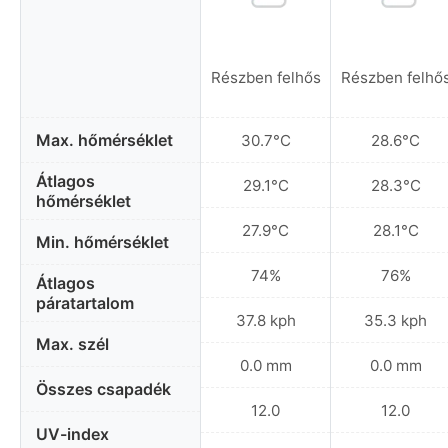
Részben felhős
Részben felhő
Max. hőmérséklet
30.7°C
28.6°C
Átlagos
29.1°C
28.3°C
hőmérséklet
27.9°C
28.1°C
Min. hőmérséklet
74%
76%
Átlagos
páratartalom
37.8 kph
35.3 kph
Max. szél
0.0 mm
0.0 mm
Összes csapadék
12.0
12.0
UV-index