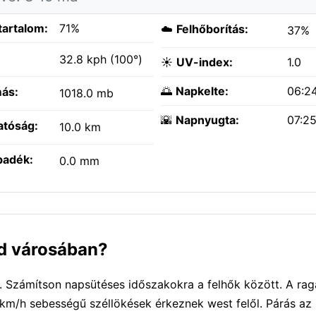
tartalom:
71%
☁️
Felhőborítás:
37%
:
32.8 kph (100°)
☀️
UV-index:
1.0
🌅
Napkelte:
06:2
ás:
1018.0 mb
🌇
Napnyugta:
07:2
atóság:
10.0 km
padék:
0.0 mm
nd városában?
. Számítson napsütéses időszakokra a felhők között. A ra
m/h sebességű széllökések érkeznek west felől. Párás az 