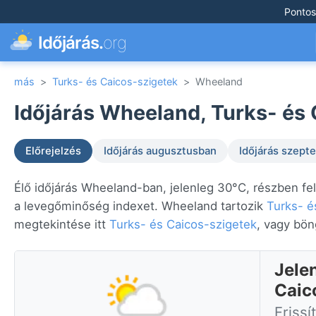
Pontos
Időjárás.
org
más
>
Turks- és Caicos-szigetek
>
Wheeland
Időjárás Wheeland, Turks- és 
Előrejelzés
Időjárás augusztusban
Időjárás szep
Élő időjárás Wheeland-ban, jelenleg 30°C, részben fel
a levegőminőség indexet. Wheeland tartozik
Turks- é
megtekintése itt
Turks- és Caicos-szigetek
, vagy bö
Jele
Caic
Frissí