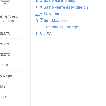
🇧🇱 Saint-Barthélemy
🇵🇲 Saint-Pierre és Miquelon
🇸🇻 Salvador
enként eső
Helyenként eső
🇸🇽 Sint Maarten
közelben
a közelben
🇹🇹 Trinidad és Tobago
28.6°C
28.6°C
🇺🇸 USA
28.3°C
28.5°C
28.0°C
28.3°C
78%
79%
5.6 kph
36.4 kph
0.1 mm
1.0 mm
7.0
7.0