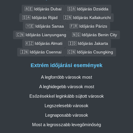
🇦🇪 Időjárás Dubai
🇸🇦 Időjárás Dzsidda
🇸🇦 Időjárás Rijád
🇮🇳 Időjárás Kallakurichi
🇾🇪 Időjárás Sanaa
🇫🇷 Időjárás Párizs
🇨🇳 Időjárás Lianyungang
🇳🇬 Időjárás Benin City
🇰🇿 Időjárás Almati
🇮🇩 Időjárás Jakarta
🇮🇳 Időjárás Csennai
🇨🇳 Időjárás Csungking
Extrém időjárási események
A legforróbb városok most
A leghidegebb városok most
Esőzésekkel leginkább sújtott városok
Legszelesebb városok
Legnaposabb városok
Most a legrosszabb levegőminőség