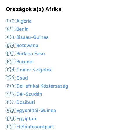
Országok a(z) Afrika
🇩🇿 Algéria
🇧🇯 Benin
🇬🇼 Bissau-Guinea
🇧🇼 Botswana
🇧🇫 Burkina Faso
🇧🇮 Burundi
🇰🇲 Comor-szigetek
🇹🇩 Csád
🇿🇦 Dél-afrikai Köztársaság
🇸🇸 Dél-Szudán
🇩🇯 Dzsibuti
🇬🇶 Egyenlítői-Guinea
🇪🇬 Egyiptom
🇨🇮 Elefántcsontpart