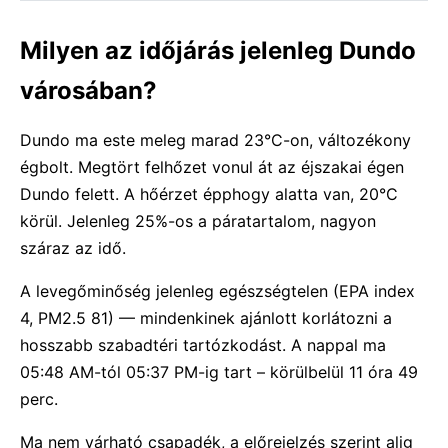
Milyen az időjárás jelenleg Dundo
városában?
Dundo ma este meleg marad 23°C-on, változékony
égbolt. Megtört felhőzet vonul át az éjszakai égen
Dundo felett. A hőérzet épphogy alatta van, 20°C
körül. Jelenleg 25%-os a páratartalom, nagyon
száraz az idő.
A levegőminőség jelenleg egészségtelen (EPA index
4, PM2.5 81) — mindenkinek ajánlott korlátozni a
hosszabb szabadtéri tartózkodást. A nappal ma
05:48 AM-tól 05:37 PM-ig tart – körülbelül 11 óra 49
perc.
Ma nem várható csapadék, a előrejelzés szerint alig