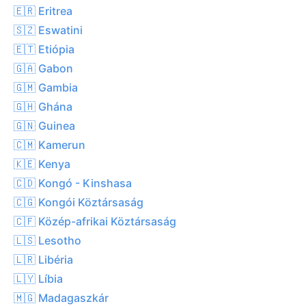
🇪🇷 Eritrea
🇸🇿 Eswatini
🇪🇹 Etiópia
🇬🇦 Gabon
🇬🇲 Gambia
🇬🇭 Ghána
🇬🇳 Guinea
🇨🇲 Kamerun
🇰🇪 Kenya
🇨🇩 Kongó - Kinshasa
🇨🇬 Kongói Köztársaság
🇨🇫 Közép-afrikai Köztársaság
🇱🇸 Lesotho
🇱🇷 Libéria
🇱🇾 Líbia
🇲🇬 Madagaszkár