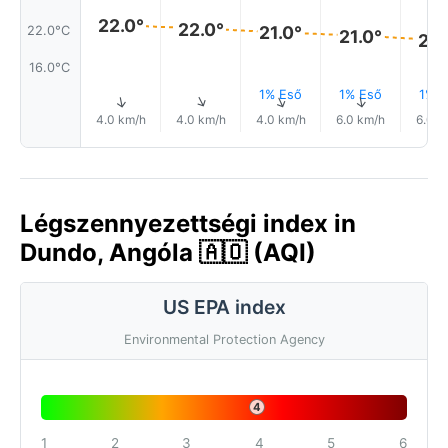
22.0°
22.0°
21.0°
22.0°C
21.0°
20.
16.0°C
1% Eső
1% Eső
1% E
↑
↑
↑
↑
↑
4.0 km/h
4.0 km/h
4.0 km/h
6.0 km/h
6.0 k
Légszennyezettségi index in
Dundo, Angóla 🇦🇴 (AQI)
US EPA index
Environmental Protection Agency
4
1
2
3
4
5
6