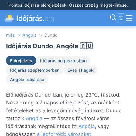
Pontos időjárás-előrejelzések
.
Összes ország megtekintése
.
☰
Időjárás.
org
🌐
más
>
Angóla
>
Dundo
Időjárás Dundo, Angóla 🇦🇴
Előrejelzés
Időjárás augusztusban
Időjárás szeptemberben
Éves átlagok
Angóla időjárása
Élő időjárás Dundo-ban, jelenleg 23°C, füstköd.
Nézze meg a 7 napos előrejelzést, az óránkénti
feltételeket és a levegőminőség indexet. Dundo
tartozik
Angóla
— az összes fővárosi város
időjárásának megtekintése itt
Angóla
, vagy
böngésszen
a legforróbb városokat