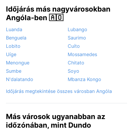
Időjárás más nagyvárosokban
Angóla-ben 🇦🇴
Luanda
Lubango
Benguela
Saurimo
Lobito
Cuíto
Uíge
Mossamedes
Menongue
Chitato
Sumbe
Soyo
N'dalatando
Mbanza Kongo
Időjárás megtekintése összes városban Angóla
Más városok ugyanabban az
időzónában, mint Dundo