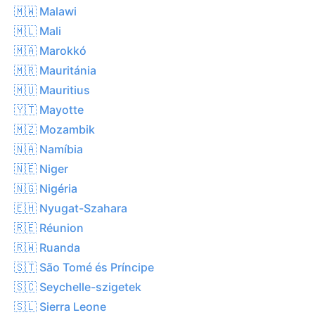
🇲🇼 Malawi
🇲🇱 Mali
🇲🇦 Marokkó
🇲🇷 Mauritánia
🇲🇺 Mauritius
🇾🇹 Mayotte
🇲🇿 Mozambik
🇳🇦 Namíbia
🇳🇪 Niger
🇳🇬 Nigéria
🇪🇭 Nyugat-Szahara
🇷🇪 Réunion
🇷🇼 Ruanda
🇸🇹 São Tomé és Príncipe
🇸🇨 Seychelle-szigetek
🇸🇱 Sierra Leone