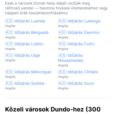
Ezek a városok Dundo helyi idejét osztják meg
(Africa/Luanda) — hasznos hívások ütemezéséhez vagy
nappali órák összehasonlításához.
🇦🇴 Időjárás Luanda
🇦🇴 Időjárás Lubango
Angóla
Angóla
🇦🇴 Időjárás Benguela
🇦🇴 Időjárás Saurimo
Angóla
Angóla
🇦🇴 Időjárás Lobito
🇦🇴 Időjárás Cuíto
Angóla
Angóla
🇦🇴 Időjárás Uíge
🇦🇴 Időjárás
Mossamedes
Angóla
Angóla
🇦🇴 Időjárás Menongue
🇦🇴 Időjárás Chitato
Angóla
Angóla
🇦🇴 Időjárás Sumbe
🇦🇴 Időjárás Soyo
Angóla
Angóla
Közeli városok Dundo-hez (300