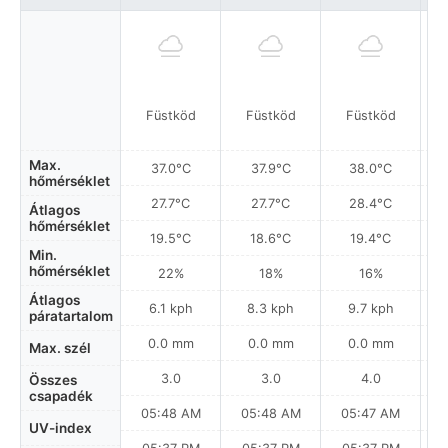
Füstköd
Füstköd
Füstköd
Max.
37.0°C
37.9°C
38.0°C
hőmérséklet
27.7°C
27.7°C
28.4°C
Átlagos
hőmérséklet
19.5°C
18.6°C
19.4°C
Min.
hőmérséklet
22%
18%
16%
Átlagos
6.1 kph
8.3 kph
9.7 kph
páratartalom
0.0 mm
0.0 mm
0.0 mm
Max. szél
3.0
3.0
4.0
Összes
csapadék
05:48 AM
05:48 AM
05:47 AM
UV-index