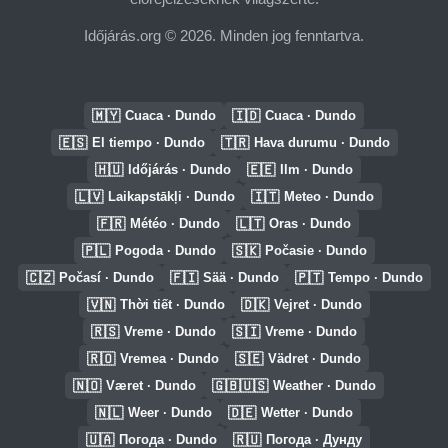
Időjárás.org © 2026. Minden jog fenntartva.
🇲🇾
🇮🇩
Cuaca · Dundo
Cuaca · Dundo
🇪🇸
🇹🇷
El tiempo · Dundo
Hava durumu · Dundo
🇭🇺
🇪🇪
Időjárás · Dundo
Ilm · Dundo
🇱🇻
🇮🇹
Laikapstākļi · Dundo
Meteo · Dundo
🇫🇷
🇱🇹
Météo · Dundo
Oras · Dundo
🇵🇱
🇸🇰
Pogoda · Dundo
Počasie · Dundo
🇨🇿
🇫🇮
🇵🇹
Počasí · Dundo
Sää · Dundo
Tempo · Dundo
🇻🇳
🇩🇰
Thời tiết · Dundo
Vejret · Dundo
🇷🇸
🇸🇮
Vreme · Dundo
Vreme · Dundo
🇷🇴
🇸🇪
Vremea · Dundo
Vädret · Dundo
🇳🇴
🇬🇧🇺🇸
Været · Dundo
Weather · Dundo
🇳🇱
🇩🇪
Weer · Dundo
Wetter · Dundo
🇺🇦
🇷🇺
Погода · Dundo
Погода · Дунду