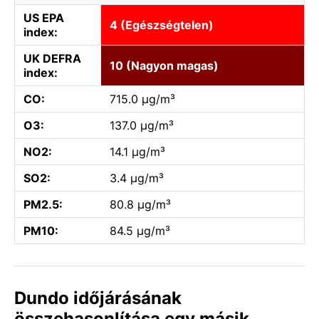
US EPA
4 (Egészségtelen)
index:
UK DEFRA
10 (Nagyon magas)
index:
CO:
715.0 µg/m³
O3:
137.0 µg/m³
NO2:
14.1 µg/m³
SO2:
3.4 µg/m³
PM2.5:
80.8 µg/m³
PM10:
84.5 µg/m³
Dundo időjárásának
összehasonlítása egy másik