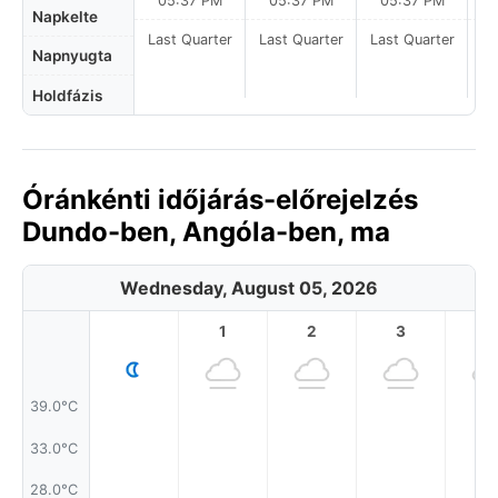
05:37 PM
05:37 PM
05:37 PM
Napkelte
Last Quarter
Last Quarter
Last Quarter
Napnyugta
Holdfázis
Óránkénti időjárás-előrejelzés
Dundo-ben, Angóla-ben, ma
Wednesday, August 05, 2026
1
2
3
4
39.0°C
33.0°C
28.0°C