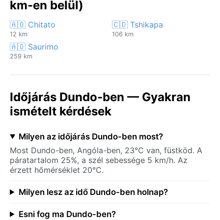
km-en belül)
🇦🇴 Chitato
🇨🇩 Tshikapa
12 km
106 km
🇦🇴 Saurimo
259 km
Időjárás Dundo-ben — Gyakran
ismételt kérdések
Milyen az időjárás Dundo-ben most?
Most Dundo-ben, Angóla-ben, 23°C van, füstköd. A
páratartalom 25%, a szél sebessége 5 km/h. Az
érzett hőmérséklet 20°C.
Milyen lesz az idő Dundo-ben holnap?
Esni fog ma Dundo-ben?