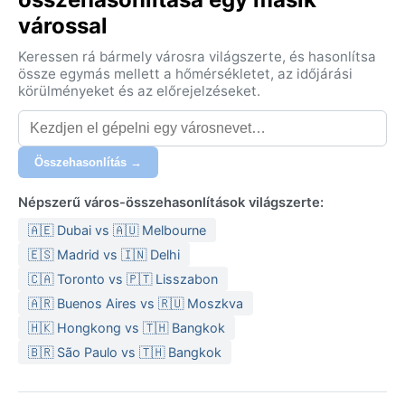
várossal
Keressen rá bármely városra világszerte, és hasonlítsa
össze egymás mellett a hőmérsékletet, az időjárási
körülményeket és az előrejelzéseket.
Összehasonlítás →
Népszerű város-összehasonlítások világszerte:
🇦🇪 Dubai vs 🇦🇺 Melbourne
🇪🇸 Madrid vs 🇮🇳 Delhi
🇨🇦 Toronto vs 🇵🇹 Lisszabon
🇦🇷 Buenos Aires vs 🇷🇺 Moszkva
🇭🇰 Hongkong vs 🇹🇭 Bangkok
🇧🇷 São Paulo vs 🇹🇭 Bangkok