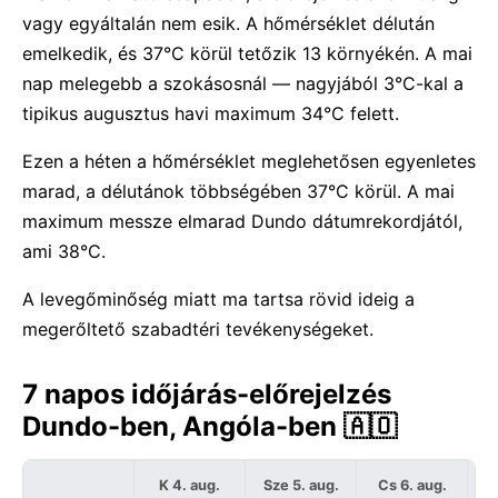
vagy egyáltalán nem esik. A hőmérséklet délután
emelkedik, és 37°C körül tetőzik 13 környékén. A mai
nap melegebb a szokásosnál — nagyjából 3°C-kal a
tipikus augusztus havi maximum 34°C felett.
Ezen a héten a hőmérséklet meglehetősen egyenletes
marad, a délutánok többségében 37°C körül. A mai
maximum messze elmarad Dundo dátumrekordjától,
ami 38°C.
A levegőminőség miatt ma tartsa rövid ideig a
megerőltető szabadtéri tevékenységeket.
7 napos időjárás-előrejelzés
Dundo-ben, Angóla-ben 🇦🇴
K 4. aug.
Sze 5. aug.
Cs 6. aug.