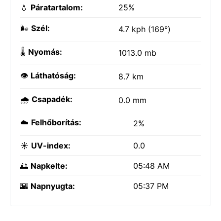
💧
Páratartalom:
25%
🌬️
Szél:
4.7 kph (169°)
🌡️
Nyomás:
1013.0 mb
👁️
Láthatóság:
8.7 km
🌧️
Csapadék:
0.0 mm
☁️
Felhőborítás:
2%
☀️
UV-index:
0.0
🌅
Napkelte:
05:48 AM
🌇
Napnyugta:
05:37 PM