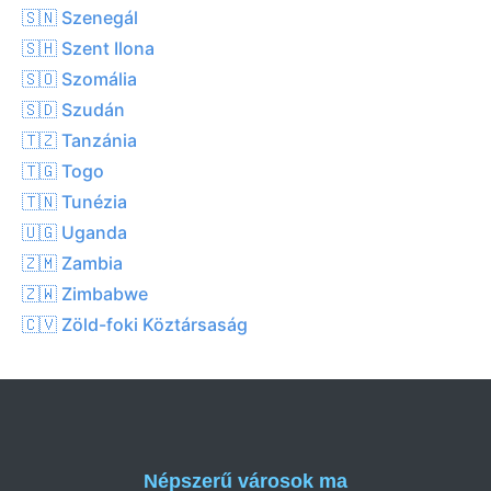
🇸🇳 Szenegál
🇸🇭 Szent Ilona
🇸🇴 Szomália
🇸🇩 Szudán
🇹🇿 Tanzánia
🇹🇬 Togo
🇹🇳 Tunézia
🇺🇬 Uganda
🇿🇲 Zambia
🇿🇼 Zimbabwe
🇨🇻 Zöld-foki Köztársaság
Népszerű városok ma