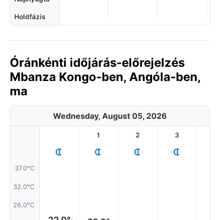
Holdfázis
Óránkénti időjárás-előrejelzés
Mbanza Kongo-ben, Angóla-ben,
ma
Wednesday, August 05, 2026
1
2
3
4
37.0°C
32.0°C
26.0°C
22.0°