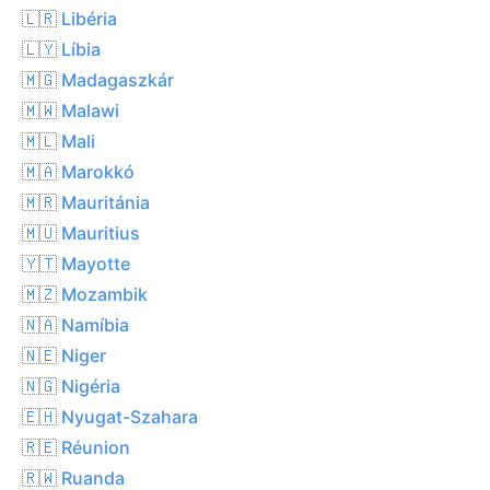
🇱🇷 Libéria
🇱🇾 Líbia
🇲🇬 Madagaszkár
🇲🇼 Malawi
🇲🇱 Mali
🇲🇦 Marokkó
🇲🇷 Mauritánia
🇲🇺 Mauritius
🇾🇹 Mayotte
🇲🇿 Mozambik
🇳🇦 Namíbia
🇳🇪 Niger
🇳🇬 Nigéria
🇪🇭 Nyugat-Szahara
🇷🇪 Réunion
🇷🇼 Ruanda