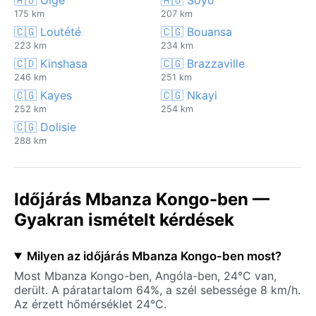
175 km
207 km
🇨🇬 Loutété
🇨🇬 Bouansa
223 km
234 km
🇨🇩 Kinshasa
🇨🇬 Brazzaville
246 km
251 km
🇨🇬 Kayes
🇨🇬 Nkayi
252 km
254 km
🇨🇬 Dolisie
288 km
Időjárás Mbanza Kongo-ben —
Gyakran ismételt kérdések
Milyen az időjárás Mbanza Kongo-ben most?
Most Mbanza Kongo-ben, Angóla-ben, 24°C van,
derült. A páratartalom 64%, a szél sebessége 8 km/h.
Az érzett hőmérséklet 24°C.