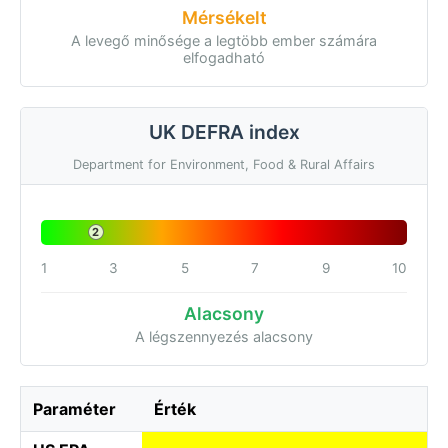
Mérsékelt
A levegő minősége a legtöbb ember számára
elfogadható
UK DEFRA index
Department for Environment, Food & Rural Affairs
2
1
3
5
7
9
10
Alacsony
A légszennyezés alacsony
Paraméter
Érték