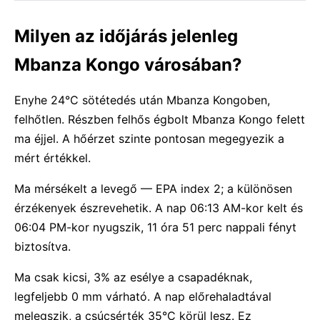
Milyen az időjárás jelenleg
Mbanza Kongo városában?
Enyhe 24°C sötétedés után Mbanza Kongoben,
felhőtlen. Részben felhős égbolt Mbanza Kongo felett
ma éjjel. A hőérzet szinte pontosan megegyezik a
mért értékkel.
Ma mérsékelt a levegő — EPA index 2; a különösen
érzékenyek észrevehetik. A nap 06:13 AM-kor kelt és
06:04 PM-kor nyugszik, 11 óra 51 perc nappali fényt
biztosítva.
Ma csak kicsi, 3% az esélye a csapadéknak,
legfeljebb 0 mm várható. A nap előrehaladtával
melegszik, a csúcsérték 35°C körül lesz. Ez