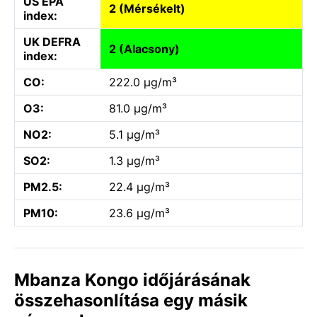
US EPA
2 (Mérsékelt)
index:
UK DEFRA
2 (Alacsony)
index:
CO:
222.0 µg/m³
O3:
81.0 µg/m³
NO2:
5.1 µg/m³
SO2:
1.3 µg/m³
PM2.5:
22.4 µg/m³
PM10:
23.6 µg/m³
Mbanza Kongo időjárásának
összehasonlítása egy másik