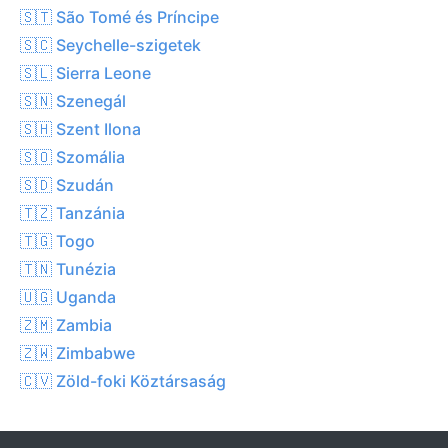
🇸🇹 São Tomé és Príncipe
🇸🇨 Seychelle-szigetek
🇸🇱 Sierra Leone
🇸🇳 Szenegál
🇸🇭 Szent Ilona
🇸🇴 Szomália
🇸🇩 Szudán
🇹🇿 Tanzánia
🇹🇬 Togo
🇹🇳 Tunézia
🇺🇬 Uganda
🇿🇲 Zambia
🇿🇼 Zimbabwe
🇨🇻 Zöld-foki Köztársaság