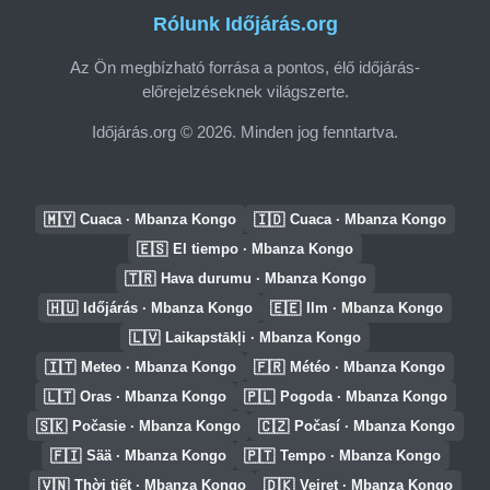
Rólunk Időjárás.org
Az Ön megbízható forrása a pontos, élő időjárás-
előrejelzéseknek világszerte.
Időjárás.org © 2026. Minden jog fenntartva.
🇲🇾
🇮🇩
Cuaca · Mbanza Kongo
Cuaca · Mbanza Kongo
🇪🇸
El tiempo · Mbanza Kongo
🇹🇷
Hava durumu · Mbanza Kongo
🇭🇺
🇪🇪
Időjárás · Mbanza Kongo
Ilm · Mbanza Kongo
🇱🇻
Laikapstākļi · Mbanza Kongo
🇮🇹
🇫🇷
Meteo · Mbanza Kongo
Météo · Mbanza Kongo
🇱🇹
🇵🇱
Oras · Mbanza Kongo
Pogoda · Mbanza Kongo
🇸🇰
🇨🇿
Počasie · Mbanza Kongo
Počasí · Mbanza Kongo
🇫🇮
🇵🇹
Sää · Mbanza Kongo
Tempo · Mbanza Kongo
🇻🇳
🇩🇰
Thời tiết · Mbanza Kongo
Vejret · Mbanza Kongo