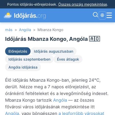
Pontos időjárás-előrejelzések
.
Összes ország megtekintése
.
☰
Időjárás.
org
🌐
más
>
Angóla
>
Mbanza Kongo
Időjárás Mbanza Kongo, Angóla 🇦🇴
Előrejelzés
Időjárás augusztusban
Időjárás szeptemberben
Éves átlagok
Angóla időjárása
Élő időjárás Mbanza Kongo-ban, jelenleg 24°C,
derült. Nézze meg a 7 napos előrejelzést, az
óránkénti feltételeket és a levegőminőség indexet.
Mbanza Kongo tartozik
Angóla
— az összes
fővárosi város időjárásának megtekintése itt
Angóla
, vagy böngésszen
a legforróbb városokat