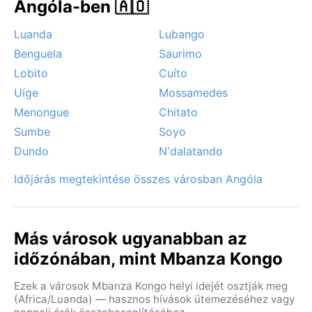
Angóla-ben 🇦🇴
Luanda
Lubango
Benguela
Saurimo
Lobito
Cuíto
Uíge
Mossamedes
Menongue
Chitato
Sumbe
Soyo
Dundo
N'dalatando
Időjárás megtekintése összes városban Angóla
Más városok ugyanabban az
időzónában, mint Mbanza Kongo
Ezek a városok Mbanza Kongo helyi idejét osztják meg
(Africa/Luanda) — hasznos hívások ütemezéséhez vagy