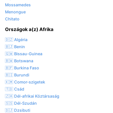
Mossamedes
Menongue
Chitato
Országok a(z) Afrika
🇩🇿 Algéria
🇧🇯 Benin
🇬🇼 Bissau-Guinea
🇧🇼 Botswana
🇧🇫 Burkina Faso
🇧🇮 Burundi
🇰🇲 Comor-szigetek
🇹🇩 Csád
🇿🇦 Dél-afrikai Köztársaság
🇸🇸 Dél-Szudán
🇩🇯 Dzsibuti