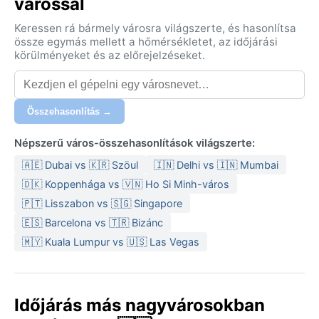
várossal
Keressen rá bármely városra világszerte, és hasonlítsa
össze egymás mellett a hőmérsékletet, az időjárási
körülményeket és az előrejelzéseket.
Összehasonlítás →
Népszerű város-összehasonlítások világszerte:
🇦🇪 Dubai vs 🇰🇷 Szöul
🇮🇳 Delhi vs 🇮🇳 Mumbai
🇩🇰 Koppenhága vs 🇻🇳 Ho Si Minh-város
🇵🇹 Lisszabon vs 🇸🇬 Singapore
🇪🇸 Barcelona vs 🇹🇷 Bizánc
🇲🇾 Kuala Lumpur vs 🇺🇸 Las Vegas
Időjárás más nagyvárosokban