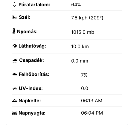
💧
Páratartalom:
64%
🌬️
Szél:
7.6 kph (209°)
🌡️
Nyomás:
1015.0 mb
👁️
Láthatóság:
10.0 km
🌧️
Csapadék:
0.0 mm
☁️
Felhőborítás:
7%
☀️
UV-index:
0.0
🌅
Napkelte:
06:13 AM
🌇
Napnyugta:
06:04 PM