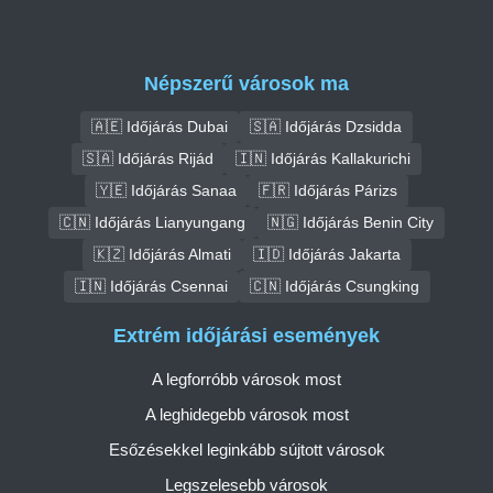
Népszerű városok ma
🇦🇪 Időjárás Dubai
🇸🇦 Időjárás Dzsidda
🇸🇦 Időjárás Rijád
🇮🇳 Időjárás Kallakurichi
🇾🇪 Időjárás Sanaa
🇫🇷 Időjárás Párizs
🇨🇳 Időjárás Lianyungang
🇳🇬 Időjárás Benin City
🇰🇿 Időjárás Almati
🇮🇩 Időjárás Jakarta
🇮🇳 Időjárás Csennai
🇨🇳 Időjárás Csungking
Extrém időjárási események
A legforróbb városok most
A leghidegebb városok most
Esőzésekkel leginkább sújtott városok
Legszelesebb városok