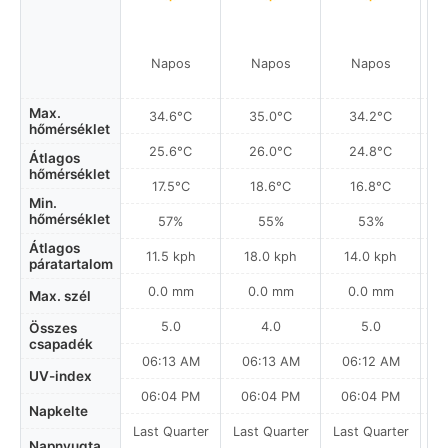
Napos
Napos
Napos
Max.
34.6°C
35.0°C
34.2°C
hőmérséklet
25.6°C
26.0°C
24.8°C
Átlagos
hőmérséklet
17.5°C
18.6°C
16.8°C
Min.
hőmérséklet
57%
55%
53%
Átlagos
11.5 kph
18.0 kph
14.0 kph
páratartalom
0.0 mm
0.0 mm
0.0 mm
Max. szél
5.0
4.0
5.0
Összes
csapadék
06:13 AM
06:13 AM
06:12 AM
UV-index
06:04 PM
06:04 PM
06:04 PM
Napkelte
Last Quarter
Last Quarter
Last Quarter
Napnyugta