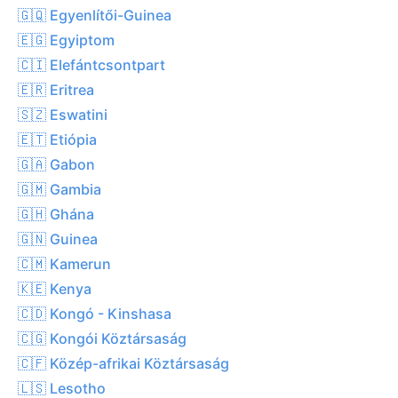
🇬🇶 Egyenlítői-Guinea
🇪🇬 Egyiptom
🇨🇮 Elefántcsontpart
🇪🇷 Eritrea
🇸🇿 Eswatini
🇪🇹 Etiópia
🇬🇦 Gabon
🇬🇲 Gambia
🇬🇭 Ghána
🇬🇳 Guinea
🇨🇲 Kamerun
🇰🇪 Kenya
🇨🇩 Kongó - Kinshasa
🇨🇬 Kongói Köztársaság
🇨🇫 Közép-afrikai Köztársaság
🇱🇸 Lesotho