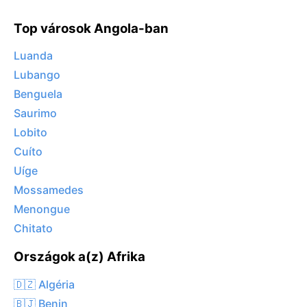
Top városok Angola-ban
Luanda
Lubango
Benguela
Saurimo
Lobito
Cuíto
Uíge
Mossamedes
Menongue
Chitato
Országok a(z) Afrika
🇩🇿 Algéria
🇧🇯 Benin