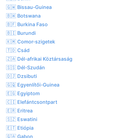
🇬🇼 Bissau-Guinea
🇧🇼 Botswana
🇧🇫 Burkina Faso
🇧🇮 Burundi
🇰🇲 Comor-szigetek
🇹🇩 Csád
🇿🇦 Dél-afrikai Köztársaság
🇸🇸 Dél-Szudán
🇩🇯 Dzsibuti
🇬🇶 Egyenlítői-Guinea
🇪🇬 Egyiptom
🇨🇮 Elefántcsontpart
🇪🇷 Eritrea
🇸🇿 Eswatini
🇪🇹 Etiópia
🇬🇦 Gabon