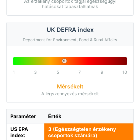
Az érzékeny csoportok tagjai egészségügyi
hatásokat tapasztalhatnak
UK DEFRA index
Department for Environment, Food & Rural Affairs
5
1
3
5
7
9
10
Mérsékelt
A légszennyezés mérsékelt
Paraméter
Érték
US EPA
3 (Egészségtelen érzékeny
index:
csoportok számára)