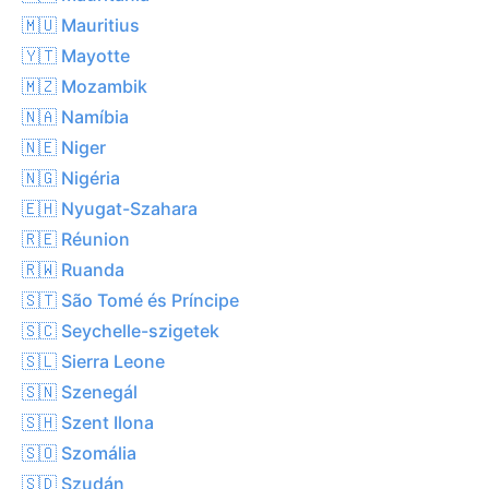
🇲🇺 Mauritius
🇾🇹 Mayotte
🇲🇿 Mozambik
🇳🇦 Namíbia
🇳🇪 Niger
🇳🇬 Nigéria
🇪🇭 Nyugat-Szahara
🇷🇪 Réunion
🇷🇼 Ruanda
🇸🇹 São Tomé és Príncipe
🇸🇨 Seychelle-szigetek
🇸🇱 Sierra Leone
🇸🇳 Szenegál
🇸🇭 Szent Ilona
🇸🇴 Szomália
🇸🇩 Szudán