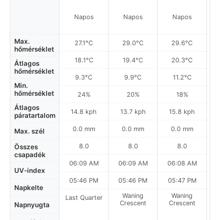
Napos
Napos
Napos
Max.
27.1°C
29.0°C
29.6°C
hőmérséklet
18.1°C
19.4°C
20.3°C
Átlagos
hőmérséklet
9.3°C
9.9°C
11.2°C
Min.
hőmérséklet
24%
20%
18%
Átlagos
14.8 kph
13.7 kph
15.8 kph
páratartalom
0.0 mm
0.0 mm
0.0 mm
Max. szél
8.0
8.0
8.0
Összes
csapadék
06:09 AM
06:09 AM
06:08 AM
0
UV-index
05:46 PM
05:46 PM
05:47 PM
Napkelte
Waning
Waning
Last Quarter
Crescent
Crescent
Napnyugta