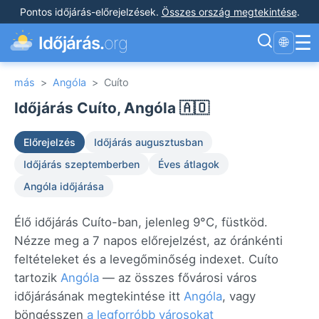
Pontos időjárás-előrejelzések
.
Összes ország megtekintése
.
☰
Időjárás.
org
🌐
más
>
Angóla
>
Cuíto
Időjárás Cuíto, Angóla 🇦🇴
Előrejelzés
Időjárás augusztusban
Időjárás szeptemberben
Éves átlagok
Angóla időjárása
Élő időjárás Cuíto-ban, jelenleg 9°C, füstköd.
Nézze meg a 7 napos előrejelzést, az óránkénti
feltételeket és a levegőminőség indexet. Cuíto
tartozik
Angóla
— az összes fővárosi város
időjárásának megtekintése itt
Angóla
, vagy
böngésszen
a legforróbb városokat