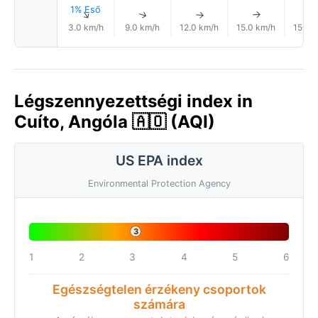
1% Eső
↑
↑
↑
↑
3.0 km/h
9.0 km/h
12.0 km/h
15.0 km/h
15.0 
Légszennyezettségi index in
Cuíto, Angóla 🇦🇴 (AQI)
US EPA index
Environmental Protection Agency
3
1
2
3
4
5
6
Egészségtelen érzékeny csoportok
számára