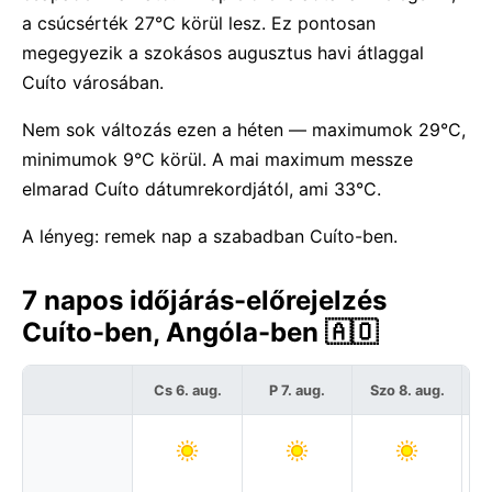
a csúcsérték 27°C körül lesz. Ez pontosan
megegyezik a szokásos augusztus havi átlaggal
Cuíto városában.
Nem sok változás ezen a héten — maximumok 29°C,
minimumok 9°C körül. A mai maximum messze
elmarad Cuíto dátumrekordjától, ami 33°C.
A lényeg: remek nap a szabadban Cuíto-ben.
7 napos időjárás-előrejelzés
Cuíto-ben, Angóla-ben 🇦🇴
Cs 6. aug.
P 7. aug.
Szo 8. aug.