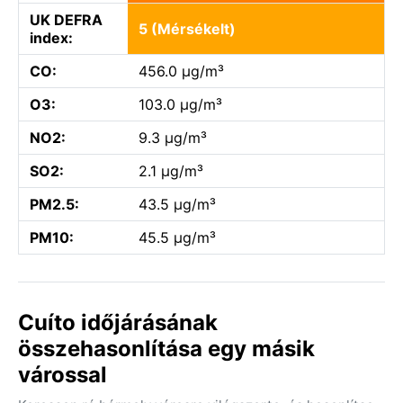
UK DEFRA
5 (Mérsékelt)
index:
CO:
456.0 µg/m³
O3:
103.0 µg/m³
NO2:
9.3 µg/m³
SO2:
2.1 µg/m³
PM2.5:
43.5 µg/m³
PM10:
45.5 µg/m³
Cuíto időjárásának
összehasonlítása egy másik
várossal