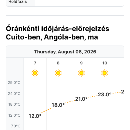
Holdfázis
Óránkénti időjárás-előrejelzés
Cuíto-ben, Angóla-ben, ma
Thursday, August 06, 2026
7
8
9
10
11
29.0°C
24.
24.0°C
23.0°
21.0°
18.0°
18.0°C
12.0°
12.0°C
7.0°C