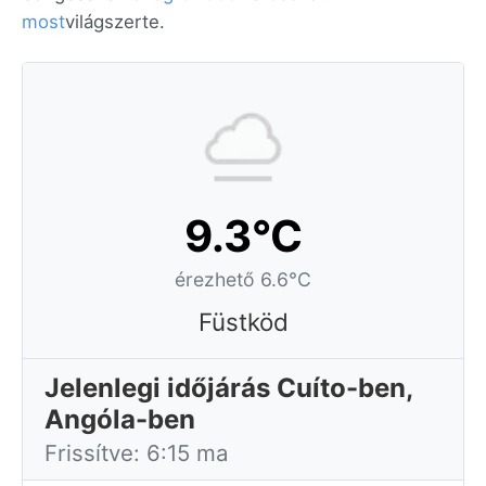
most
világszerte.
9.3°C
érezhető 6.6°C
Füstköd
Jelenlegi időjárás Cuíto-ben,
Angóla-ben
Frissítve: 6:15 ma