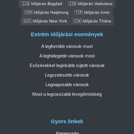
🇮🇶 Időjárás Bagdad
🇮🇳 Időjárás Vadodara
🇻🇳 Időjárás Haiphong
🇹🇷 Időjárás İzmir
🇺🇸 Időjárás New York
🇮🇳 Időjárás Thāne
Extrém időjárási események
A legforróbb városok most
A leghidegebb városok most
Esőzésekkel leginkább sújtott városok
Legszelesebb városok
Legnaposabb városok
Most a legrosszabb levegőminőség
Gyors linkek
Alapegység