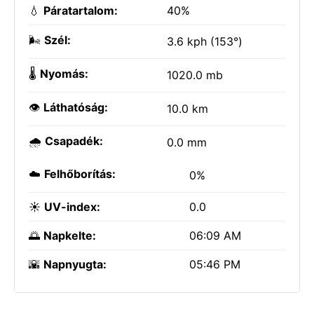
💧
Páratartalom:
40%
🌬️
Szél:
3.6 kph (153°)
🌡️
Nyomás:
1020.0 mb
👁️
Láthatóság:
10.0 km
🌧️
Csapadék:
0.0 mm
☁️
Felhőborítás:
0%
☀️
UV-index:
0.0
🌅
Napkelte:
06:09 AM
🌇
Napnyugta:
05:46 PM