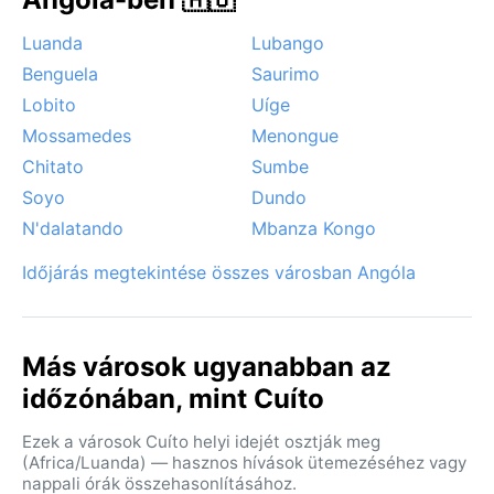
Luanda
Lubango
Benguela
Saurimo
Lobito
Uíge
Mossamedes
Menongue
Chitato
Sumbe
Soyo
Dundo
N'dalatando
Mbanza Kongo
Időjárás megtekintése összes városban Angóla
Más városok ugyanabban az
időzónában, mint Cuíto
Ezek a városok Cuíto helyi idejét osztják meg
(Africa/Luanda) — hasznos hívások ütemezéséhez vagy
nappali órák összehasonlításához.