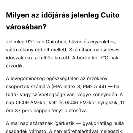
Milyen az időjárás jelenleg Cuíto
városában?
Jelenleg 9°C van Cuítoben, hűvös és egyenletes,
változékony égbolt mellett. Számítson napsütéses
időszakokra a felhők között. A bőrön kb. 7°C-nak
érződik.
A levegőminőség egészségtelen az érzékeny
csoportok számára (EPA index 3, PM2.5 44) — ha
tüdő- vagy szívbetegsége van, vegye könnyedén. A
nap 06:09 AM-kor kelt és 05:46 PM-kor nyugszik, 11
óra 37 perc nappali fényt biztosítva.
A mai nap száraznak ígérkezik — gyakorlatilag nulla
csapadék várható. A nap előrehaladtával melegszik,