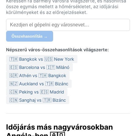
Keressen rá bármely városra világszerte, és hasonlítsa
össze egymás mellett a hőmérsékletet, az időjárási
körülményeket és az előrejelzéseket.
Összehasonlítás →
Népszerű város-összehasonlítások világszerte:
🇹🇭 Bangkok vs 🇺🇸 New York
🇪🇸 Barcelona vs 🇮🇹 Milánó
🇬🇷 Athén vs 🇹🇭 Bangkok
🇳🇿 Auckland vs 🇹🇷 Bizánc
🇨🇳 Peking vs 🇪🇸 Madrid
🇨🇳 Sanghaj vs 🇹🇷 Bizánc
Időjárás más nagyvárosokban
Angóla-ben 🇦🇴