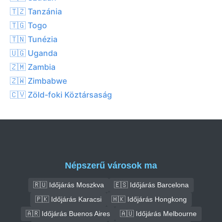
🇹🇿 Tanzánia
🇹🇬 Togo
🇹🇳 Tunézia
🇺🇬 Uganda
🇿🇲 Zambia
🇿🇼 Zimbabwe
🇨🇻 Zöld-foki Köztársaság
Népszerű városok ma
🇷🇺 Időjárás Moszkva
🇪🇸 Időjárás Barcelona
🇵🇰 Időjárás Karacsi
🇭🇰 Időjárás Hongkong
🇦🇷 Időjárás Buenos Aires
🇦🇺 Időjárás Melbourne