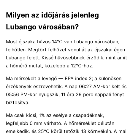
Milyen az időjárás jelenleg
Lubango városában?
Most éjszaka hűvös 14°C van Lubango városában,
felhőtlen. Megtört felhőzet vonul át az éjszakai égen
Lubango felett. Kissé hűvösebbnek érződik, mint amit
a hőmérő mutat, közelebb a 12°C-hoz.
Ma mérsékelt a levegő — EPA index 2; a különösen
érzékenyek észrevehetik. A nap 06:27 AM-kor kelt és
05:56 PM-kor nyugszik, 11 óra 29 perc nappali fényt
biztosítva.
Ma csak kicsi, 1% az esélye a csapadéknak,
legfeljebb 0 mm várható. A hőmérséklet délután
emelkedik, és 25°C körül tetőzik 13 környékén. A mai