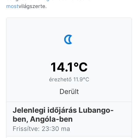
most
világszerte.
14.1°C
érezhető 11.9°C
Derült
Jelenlegi időjárás Lubango-
ben, Angóla-ben
Frissítve: 23:30 ma