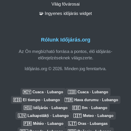
Világ fővárosai
🧩 Ingyenes időjárás widget
Rólunk Időjárás.org
Az Ön megbízható forrása a pontos, élő időjárás-
előrejelzéseknek világszerte.
Időjárás.org © 2026. Minden jog fenntartva.
🇲🇾
🇮🇩
Cuaca · Lubango
Cuaca · Lubango
🇪🇸
🇹🇷
El tiempo · Lubango
Hava durumu · Lubango
🇭🇺
🇪🇪
Időjárás · Lubango
Ilm · Lubango
🇱🇻
🇮🇹
Laikapstākļi · Lubango
Meteo · Lubango
🇫🇷
🇱🇹
Météo · Lubango
Oras · Lubangas