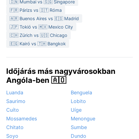
A LEGJOBB IDŐ A LÁTOGATÁSRA A SZÁRAZ TÉLI
🇮🇳 Mumbai vs 🇸🇬 Singapore
HÓNAP, májustól augusztusig, amikor a táj a
🇫🇷 Párizs vs 🇮🇹 Róma
legzöldebb, és a napsütéses órák száma a
🇦🇷 Buenos Aires vs 🇪🇸 Madrid
legmagasabb. Kiemelkedő időjárási jelenség nem
🇯🇵 Tokió vs 🇲🇽 Mexico City
jellemző, havazás és trópusi viharok nélkül. A Fenda
🇨🇭 Zürich vs 🇺🇸 Chicago
da Tundavala környékén időnként erős szél fújhat, de
🇪🇬 Kairó vs 🇹🇭 Bangkok
ez nem zavarja a kirándulást. Az esős évszak rövid,
heves záporai gyorsan elvonulnak, így Lubango
kellemes klímája egész évben vonzóvá teszi a várost
a természetkedvelők számára.
Időjárás más nagyvárosokban
Angóla-ben 🇦🇴
Luanda
Benguela
Saurimo
Lobito
Cuíto
Uíge
Mossamedes
Menongue
Chitato
Sumbe
Soyo
Dundo