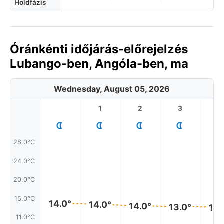
Holdfázis
Óránkénti időjárás-előrejelzés
Lubango-ben, Angóla-ben, ma
Wednesday, August 05, 2026
1
2
3
4
28.0°C
24.0°C
20.0°C
15.0°C
14.0°
14.0°
14.0°
13.0°
13.
11.0°C