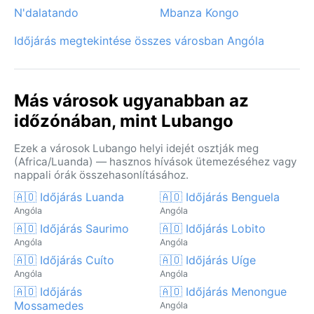
N'dalatando
Mbanza Kongo
Időjárás megtekintése összes városban Angóla
Más városok ugyanabban az
időzónában, mint Lubango
Ezek a városok Lubango helyi idejét osztják meg
(Africa/Luanda) — hasznos hívások ütemezéséhez vagy
nappali órák összehasonlításához.
🇦🇴 Időjárás Luanda
🇦🇴 Időjárás Benguela
Angóla
Angóla
🇦🇴 Időjárás Saurimo
🇦🇴 Időjárás Lobito
Angóla
Angóla
🇦🇴 Időjárás Cuíto
🇦🇴 Időjárás Uíge
Angóla
Angóla
🇦🇴 Időjárás
🇦🇴 Időjárás Menongue
Mossamedes
Angóla