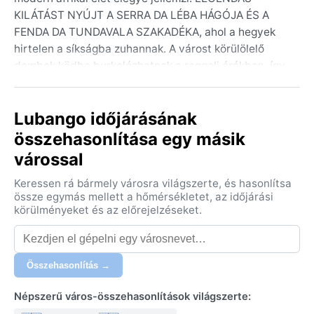
KILÁTÁST NYÚJT A SERRA DA LÉBA HÁGÓJA ÉS A
FENDA DA TUNDAVALA SZAKADÉKA, ahol a hegyek
hirtelen a síkságba zuhannak. A várost körülölelő
dombok ködbe burkolózhatnak a reggeli órákban, így
a természet közelsége minden lépésnél érezhető.
A város éghajlata a KÖPPEN-BESOROLÁS SZERINT
Lubango időjárásának
CWB, azaz szubtrópusi felvidéki. A nyarak
összehasonlítása egy másik
(novembertől áprilisig) enyhék és csapadékosak, a
várossal
nappali hőmérséklet 25–28 °C körül mozog, miközben
gyakoriak a délutáni záporok. A telek (májustól
Keressen rá bármely városra világszerte, és hasonlítsa
októberig) szárazak és naposak, a nappali
össze egymás mellett a hőmérsékletet, az időjárási
hőmérséklet 20–24 °C, de az éjszakák hűvösek, akár 5
körülményeket és az előrejelzéseket.
°C-ig is lehűlhet. A páratartalom egész évben
mérsékelt. UTAZÁSHOZ ÉRDEMES KÖNNYŰ,
RÉTEGES RUHÁZATOT CSOMAGOLNI: nappalra
Összehasonlítás →
pamutot, estére pulóvert vagy kabátot, az esős
hónapokban pedig esőkabátot.
Népszerű város-összehasonlítások világszerte: