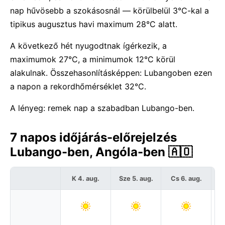
nap hűvösebb a szokásosnál — körülbelül 3°C-kal a
tipikus augusztus havi maximum 28°C alatt.
A következő hét nyugodtnak ígérkezik, a
maximumok 27°C, a minimumok 12°C körül
alakulnak. Összehasonlításképpen: Lubangoben ezen
a napon a rekordhőmérséklet 32°C.
A lényeg: remek nap a szabadban Lubango-ben.
7 napos időjárás-előrejelzés
Lubango-ben, Angóla-ben 🇦🇴
K 4. aug.
Sze 5. aug.
Cs 6. aug.