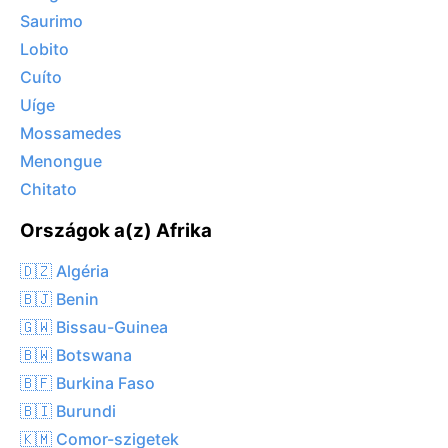
Saurimo
Lobito
Cuíto
Uíge
Mossamedes
Menongue
Chitato
Országok a(z) Afrika
🇩🇿 Algéria
🇧🇯 Benin
🇬🇼 Bissau-Guinea
🇧🇼 Botswana
🇧🇫 Burkina Faso
🇧🇮 Burundi
🇰🇲 Comor-szigetek