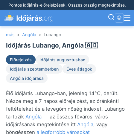
Pontos időjárás-előrejelzések
.
Összes ország megtekintése
.
☰
Időjárás.
org
🌐
más
>
Angóla
>
Lubango
Időjárás Lubango, Angóla 🇦🇴
Előrejelzés
Időjárás augusztusban
Időjárás szeptemberben
Éves átlagok
Angóla időjárása
Élő időjárás Lubango-ban, jelenleg 14°C, derült.
Nézze meg a 7 napos előrejelzést, az óránkénti
feltételeket és a levegőminőség indexet. Lubango
tartozik
Angóla
— az összes fővárosi város
időjárásának megtekintése itt
Angóla
, vagy
böngésszen
a legforróbb városokat