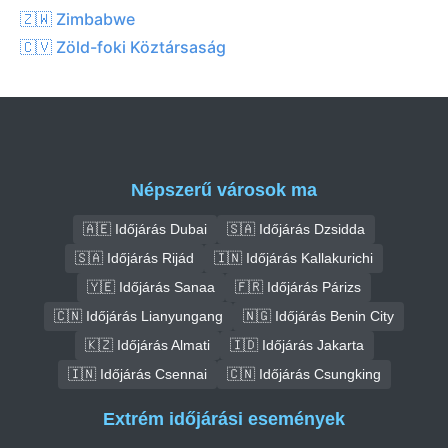
🇿🇼 Zimbabwe
🇨🇻 Zöld-foki Köztársaság
Népszerű városok ma
🇦🇪 Időjárás Dubai
🇸🇦 Időjárás Dzsidda
🇸🇦 Időjárás Rijád
🇮🇳 Időjárás Kallakurichi
🇾🇪 Időjárás Sanaa
🇫🇷 Időjárás Párizs
🇨🇳 Időjárás Lianyungang
🇳🇬 Időjárás Benin City
🇰🇿 Időjárás Almati
🇮🇩 Időjárás Jakarta
🇮🇳 Időjárás Csennai
🇨🇳 Időjárás Csungking
Extrém időjárási események