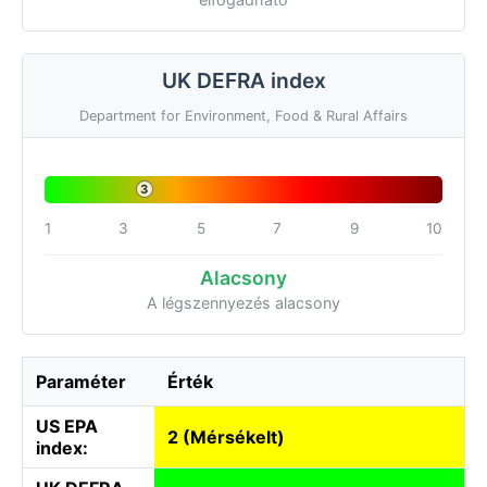
UK DEFRA index
Department for Environment, Food & Rural Affairs
3
1
3
5
7
9
10
Alacsony
A légszennyezés alacsony
Paraméter
Érték
US EPA
2 (Mérsékelt)
index: