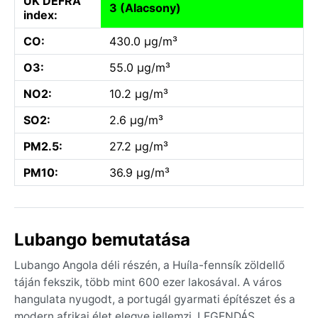
UK DEFRA
3 (Alacsony)
index:
CO:
430.0 µg/m³
O3:
55.0 µg/m³
NO2:
10.2 µg/m³
SO2:
2.6 µg/m³
PM2.5:
27.2 µg/m³
PM10:
36.9 µg/m³
Lubango bemutatása
Lubango Angola déli részén, a Huíla-fennsík zöldellő
táján fekszik, több mint 600 ezer lakosával. A város
hangulata nyugodt, a portugál gyarmati építészet és a
modern afrikai élet elegye jellemzi. LEGENDÁS