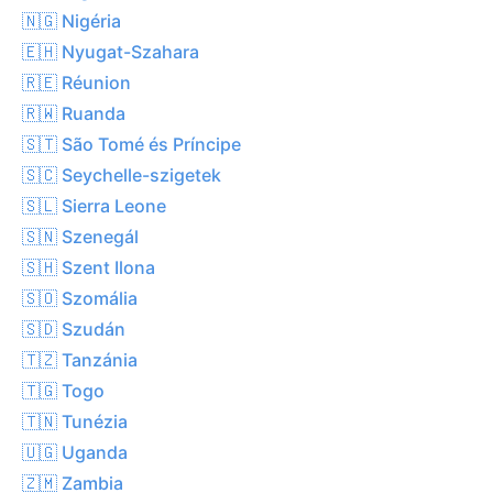
🇳🇬 Nigéria
🇪🇭 Nyugat-Szahara
🇷🇪 Réunion
🇷🇼 Ruanda
🇸🇹 São Tomé és Príncipe
🇸🇨 Seychelle-szigetek
🇸🇱 Sierra Leone
🇸🇳 Szenegál
🇸🇭 Szent Ilona
🇸🇴 Szomália
🇸🇩 Szudán
🇹🇿 Tanzánia
🇹🇬 Togo
🇹🇳 Tunézia
🇺🇬 Uganda
🇿🇲 Zambia