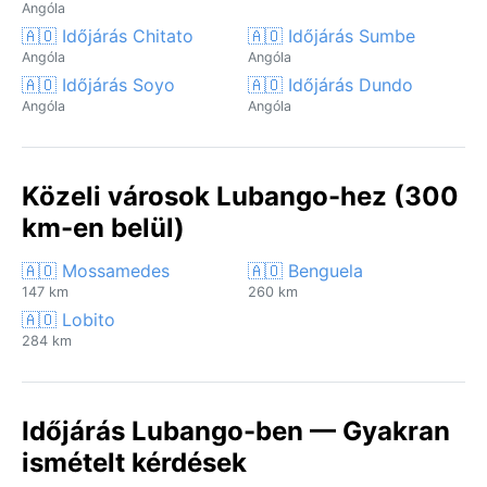
Angóla
🇦🇴 Időjárás Chitato
🇦🇴 Időjárás Sumbe
Angóla
Angóla
🇦🇴 Időjárás Soyo
🇦🇴 Időjárás Dundo
Angóla
Angóla
Közeli városok Lubango-hez (300
km-en belül)
🇦🇴 Mossamedes
🇦🇴 Benguela
147 km
260 km
🇦🇴 Lobito
284 km
Időjárás Lubango-ben — Gyakran
ismételt kérdések