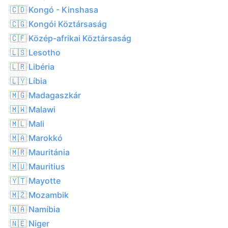
🇨🇩 Kongó - Kinshasa
🇨🇬 Kongói Köztársaság
🇨🇫 Közép-afrikai Köztársaság
🇱🇸 Lesotho
🇱🇷 Libéria
🇱🇾 Líbia
🇲🇬 Madagaszkár
🇲🇼 Malawi
🇲🇱 Mali
🇲🇦 Marokkó
🇲🇷 Mauritánia
🇲🇺 Mauritius
🇾🇹 Mayotte
🇲🇿 Mozambik
🇳🇦 Namíbia
🇳🇪 Niger