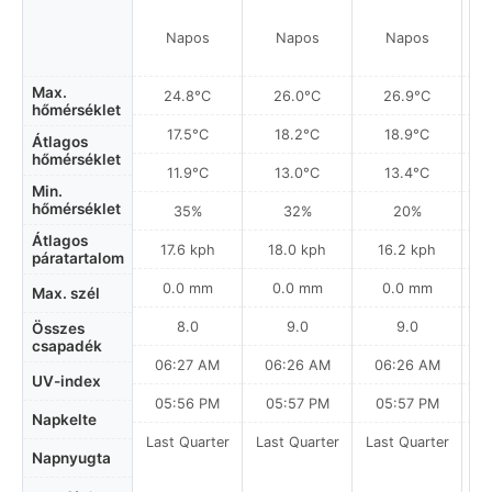
Napos
Napos
Napos
Max.
24.8°C
26.0°C
26.9°C
hőmérséklet
17.5°C
18.2°C
18.9°C
Átlagos
hőmérséklet
11.9°C
13.0°C
13.4°C
Min.
hőmérséklet
35%
32%
20%
Átlagos
17.6 kph
18.0 kph
16.2 kph
páratartalom
0.0 mm
0.0 mm
0.0 mm
Max. szél
8.0
9.0
9.0
Összes
csapadék
06:27 AM
06:26 AM
06:26 AM
0
UV-index
05:56 PM
05:57 PM
05:57 PM
Napkelte
Last Quarter
Last Quarter
Last Quarter
Napnyugta