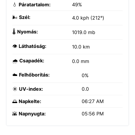
💧
Páratartalom:
49%
🌬️
Szél:
4.0 kph (212°)
🌡️
Nyomás:
1019.0 mb
👁️
Láthatóság:
10.0 km
🌧️
Csapadék:
0.0 mm
☁️
Felhőborítás:
0%
☀️
UV-index:
0.0
🌅
Napkelte:
06:27 AM
🌇
Napnyugta:
05:56 PM