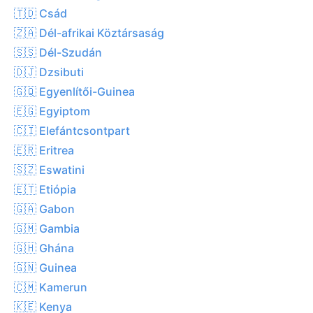
🇹🇩 Csád
🇿🇦 Dél-afrikai Köztársaság
🇸🇸 Dél-Szudán
🇩🇯 Dzsibuti
🇬🇶 Egyenlítői-Guinea
🇪🇬 Egyiptom
🇨🇮 Elefántcsontpart
🇪🇷 Eritrea
🇸🇿 Eswatini
🇪🇹 Etiópia
🇬🇦 Gabon
🇬🇲 Gambia
🇬🇭 Ghána
🇬🇳 Guinea
🇨🇲 Kamerun
🇰🇪 Kenya