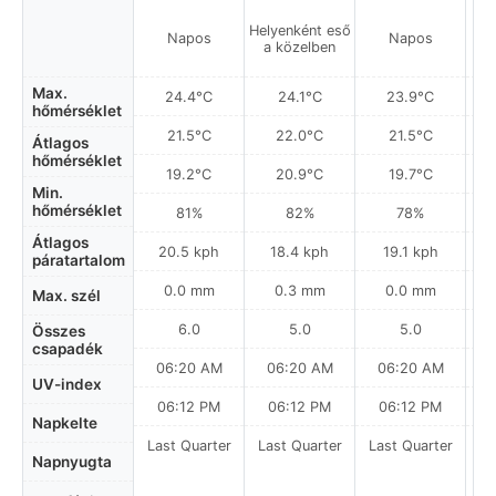
Helyenként eső
Napos
Napos
a közelben
Max.
24.4°C
24.1°C
23.9°C
hőmérséklet
21.5°C
22.0°C
21.5°C
Átlagos
hőmérséklet
19.2°C
20.9°C
19.7°C
Min.
hőmérséklet
81%
82%
78%
Átlagos
20.5 kph
18.4 kph
19.1 kph
páratartalom
0.0 mm
0.3 mm
0.0 mm
Max. szél
6.0
5.0
5.0
Összes
csapadék
06:20 AM
06:20 AM
06:20 AM
0
UV-index
06:12 PM
06:12 PM
06:12 PM
Napkelte
Last Quarter
Last Quarter
Last Quarter
Napnyugta