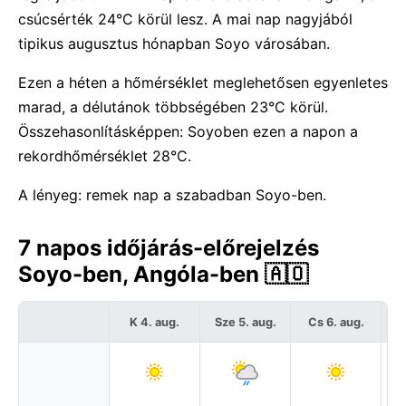
csúcsérték 24°C körül lesz. A mai nap nagyjából
tipikus augusztus hónapban Soyo városában.
Ezen a héten a hőmérséklet meglehetősen egyenletes
marad, a délutánok többségében 23°C körül.
Összehasonlításképpen: Soyoben ezen a napon a
rekordhőmérséklet 28°C.
A lényeg: remek nap a szabadban Soyo-ben.
7 napos időjárás-előrejelzés
Soyo-ben, Angóla-ben 🇦🇴
K 4. aug.
Sze 5. aug.
Cs 6. aug.