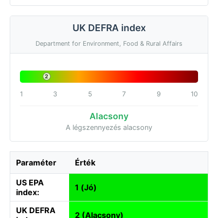
UK DEFRA index
Department for Environment, Food & Rural Affairs
2
1
3
5
7
9
10
Alacsony
A légszennyezés alacsony
Paraméter
Érték
US EPA
1 (Jó)
index:
UK DEFRA
2 (Alacsony)