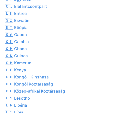
🇨🇮 Elefántcsontpart
🇪🇷 Eritrea
🇸🇿 Eswatini
🇪🇹 Etiópia
🇬🇦 Gabon
🇬🇲 Gambia
🇬🇭 Ghána
🇬🇳 Guinea
🇨🇲 Kamerun
🇰🇪 Kenya
🇨🇩 Kongó - Kinshasa
🇨🇬 Kongói Köztársaság
🇨🇫 Közép-afrikai Köztársaság
🇱🇸 Lesotho
🇱🇷 Libéria
🇱🇾 Líbia