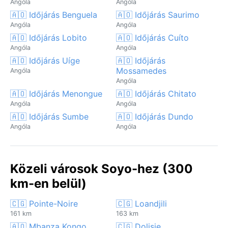
Angóla
Angóla
🇦🇴 Időjárás Benguela
🇦🇴 Időjárás Saurimo
Angóla
Angóla
🇦🇴 Időjárás Lobito
🇦🇴 Időjárás Cuíto
Angóla
Angóla
🇦🇴 Időjárás Uíge
🇦🇴 Időjárás
Mossamedes
Angóla
Angóla
🇦🇴 Időjárás Menongue
🇦🇴 Időjárás Chitato
Angóla
Angóla
🇦🇴 Időjárás Sumbe
🇦🇴 Időjárás Dundo
Angóla
Angóla
Közeli városok Soyo-hez (300
km-en belül)
🇨🇬 Pointe-Noire
🇨🇬 Loandjili
161 km
163 km
🇦🇴 Mbanza Kongo
🇨🇬 Dolisie