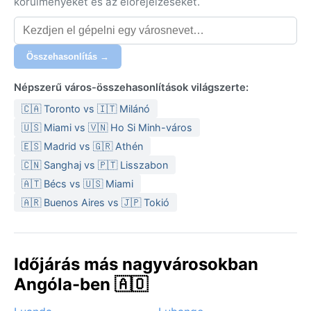
körülményeket és az előrejelzéseket.
Összehasonlítás →
Népszerű város-összehasonlítások világszerte:
🇨🇦 Toronto vs 🇮🇹 Milánó
🇺🇸 Miami vs 🇻🇳 Ho Si Minh-város
🇪🇸 Madrid vs 🇬🇷 Athén
🇨🇳 Sanghaj vs 🇵🇹 Lisszabon
🇦🇹 Bécs vs 🇺🇸 Miami
🇦🇷 Buenos Aires vs 🇯🇵 Tokió
Időjárás más nagyvárosokban
Angóla-ben 🇦🇴