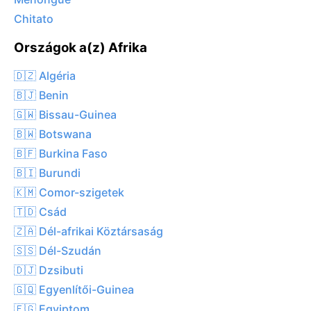
Chitato
Országok a(z) Afrika
🇩🇿 Algéria
🇧🇯 Benin
🇬🇼 Bissau-Guinea
🇧🇼 Botswana
🇧🇫 Burkina Faso
🇧🇮 Burundi
🇰🇲 Comor-szigetek
🇹🇩 Csád
🇿🇦 Dél-afrikai Köztársaság
🇸🇸 Dél-Szudán
🇩🇯 Dzsibuti
🇬🇶 Egyenlítői-Guinea
🇪🇬 Egyiptom