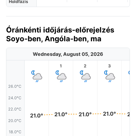
Holdfázis
Óránkénti időjárás-előrejelzés
Soyo-ben, Angóla-ben, ma
Wednesday, August 05, 2026
1
2
3
4
26.0°C
24.0°C
22.0°C
21.0°
21.0°
21.0°
21.
21.0°
20.0°C
18.0°C