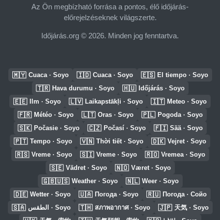
Az Ön megbízható forrása a pontos, élő időjárás-
előrejelzéseknek világszerte.
Időjárás.org © 2026. Minden jog fenntartva.
🇲🇾
🇮🇩
🇪🇸
Cuaca · Soyo
Cuaca · Soyo
El tiempo · Soyo
🇹🇷
🇭🇺
Hava durumu · Soyo
Időjárás · Soyo
🇪🇪
🇱🇻
🇮🇹
Ilm · Soyo
Laikapstākļi · Soyo
Meteo · Soyo
🇫🇷
🇱🇹
🇵🇱
Météo · Soyo
Oras · Soyo
Pogoda · Soyo
🇸🇰
🇨🇿
🇫🇮
Počasie · Soyo
Počasí · Soyo
Sää · Soyo
🇵🇹
🇻🇳
🇩🇰
Tempo · Soyo
Thời tiết · Soyo
Vejret · Soyo
🇷🇸
🇸🇮
🇷🇴
Vreme · Soyo
Vreme · Soyo
Vremea · Soyo
🇸🇪
🇳🇴
Vädret · Soyo
Været · Soyo
🇬🇧🇺🇸
🇳🇱
Weather · Soyo
Weer · Soyo
🇩🇪
🇺🇦
🇷🇺
Wetter · Soyo
Погода · Soyo
Погода · Сойо
🇸🇦
🇹🇭
🇯🇵
الطقس · Soyo
สภาพอากาศ · Soyo
天気 · Soyo