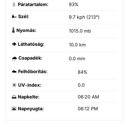
💧
Páratartalom:
93%
🌬️
Szél:
9.7 kph (213°)
🌡️
Nyomás:
1015.0 mb
👁️
Láthatóság:
10.0 km
🌧️
Csapadék:
0.0 mm
☁️
Felhőborítás:
84%
☀️
UV-index:
0.0
🌅
Napkelte:
06:20 AM
🌇
Napnyugta:
06:12 PM