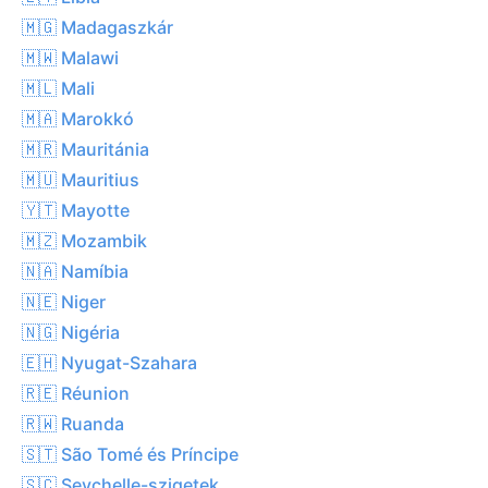
🇲🇬 Madagaszkár
🇲🇼 Malawi
🇲🇱 Mali
🇲🇦 Marokkó
🇲🇷 Mauritánia
🇲🇺 Mauritius
🇾🇹 Mayotte
🇲🇿 Mozambik
🇳🇦 Namíbia
🇳🇪 Niger
🇳🇬 Nigéria
🇪🇭 Nyugat-Szahara
🇷🇪 Réunion
🇷🇼 Ruanda
🇸🇹 São Tomé és Príncipe
🇸🇨 Seychelle-szigetek