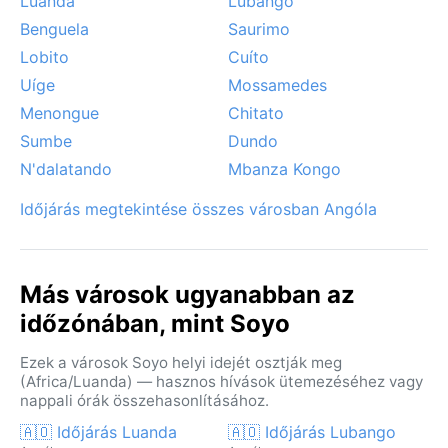
Luanda
Lubango
Benguela
Saurimo
Lobito
Cuíto
Uíge
Mossamedes
Menongue
Chitato
Sumbe
Dundo
N'dalatando
Mbanza Kongo
Időjárás megtekintése összes városban Angóla
Más városok ugyanabban az
időzónában, mint Soyo
Ezek a városok Soyo helyi idejét osztják meg
(Africa/Luanda) — hasznos hívások ütemezéséhez vagy
nappali órák összehasonlításához.
🇦🇴 Időjárás Luanda
🇦🇴 Időjárás Lubango