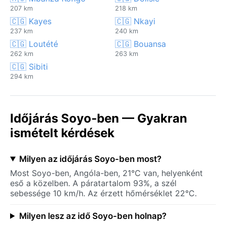
207 km
218 km
🇨🇬 Kayes
🇨🇬 Nkayi
237 km
240 km
🇨🇬 Loutété
🇨🇬 Bouansa
262 km
263 km
🇨🇬 Sibiti
294 km
Időjárás Soyo-ben — Gyakran
ismételt kérdések
Milyen az időjárás Soyo-ben most?
Most Soyo-ben, Angóla-ben, 21°C van, helyenként
eső a közelben. A páratartalom 93%, a szél
sebessége 10 km/h. Az érzett hőmérséklet 22°C.
Milyen lesz az idő Soyo-ben holnap?