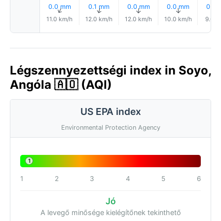
0.0 mm
0.1 mm
0.0 mm
0.0 mm
0.0
↑
↑
↑
↑
↑
11.0 km/h
12.0 km/h
12.0 km/h
10.0 km/h
9.0 k
Légszennyezettségi index in Soyo,
Angóla 🇦🇴 (AQI)
US EPA index
Environmental Protection Agency
1
1
2
3
4
5
6
Jó
A levegő minősége kielégítőnek tekinthető