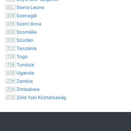
🇸🇱 Sierra Leone
🇸🇳 Szenegál
🇸🇭 Szent Ilona
🇸🇴 Szomália
🇸🇩 Szudán
🇹🇿 Tanzánia
🇹🇬 Togo
🇹🇳 Tunézia
🇺🇬 Uganda
🇿🇲 Zambia
🇿🇼 Zimbabwe
🇨🇻 Zöld-foki Köztársaság