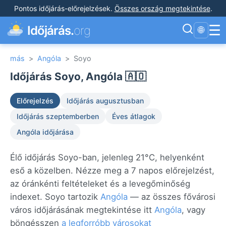
Pontos időjárás-előrejelzések
.
Összes ország megtekintése
.
☰
Időjárás.
org
🌐
más
>
Angóla
>
Soyo
Időjárás Soyo, Angóla 🇦🇴
Előrejelzés
Időjárás augusztusban
Időjárás szeptemberben
Éves átlagok
Angóla időjárása
Élő időjárás Soyo-ban, jelenleg 21°C, helyenként
eső a közelben. Nézze meg a 7 napos előrejelzést,
az óránkénti feltételeket és a levegőminőség
indexet. Soyo tartozik
Angóla
— az összes fővárosi
város időjárásának megtekintése itt
Angóla
, vagy
böngésszen
a legforróbb városokat