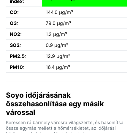
index:
CO:
144.0 µg/m³
O3:
79.0 µg/m³
NO2:
1.2 µg/m³
SO2:
0.9 µg/m³
PM2.5:
12.9 µg/m³
PM10:
16.4 µg/m³
Soyo időjárásának
összehasonlítása egy másik
várossal
Keressen rá bármely városra világszerte, és hasonlítsa
össze egymás mellett a hőmérsékletet, az időjárási