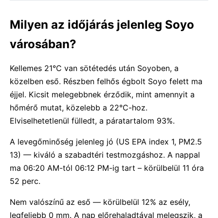
Milyen az időjárás jelenleg Soyo
városában?
Kellemes 21°C van sötétedés után Soyoben, a
közelben eső. Részben felhős égbolt Soyo felett ma
éjjel. Kicsit melegebbnek érződik, mint amennyit a
hőmérő mutat, közelebb a 22°C-hoz.
Elviselhetetlenül fülledt, a páratartalom 93%.
A levegőminőség jelenleg jó (US EPA index 1, PM2.5
13) — kiváló a szabadtéri testmozgáshoz. A nappal
ma 06:20 AM-tól 06:12 PM-ig tart – körülbelül 11 óra
52 perc.
Nem valószínű az eső — körülbelül 12% az esély,
legfeljebb 0 mm. A nap előrehaladtával melegszik, a