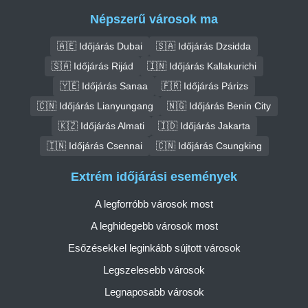
Népszerű városok ma
🇦🇪 Időjárás Dubai
🇸🇦 Időjárás Dzsidda
🇸🇦 Időjárás Rijád
🇮🇳 Időjárás Kallakurichi
🇾🇪 Időjárás Sanaa
🇫🇷 Időjárás Párizs
🇨🇳 Időjárás Lianyungang
🇳🇬 Időjárás Benin City
🇰🇿 Időjárás Almati
🇮🇩 Időjárás Jakarta
🇮🇳 Időjárás Csennai
🇨🇳 Időjárás Csungking
Extrém időjárási események
A legforróbb városok most
A leghidegebb városok most
Esőzésekkel leginkább sújtott városok
Legszelesebb városok
Legnaposabb városok