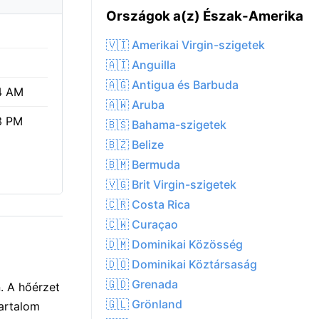
Országok a(z) Észak-Amerika
🇻🇮 Amerikai Virgin-szigetek
🇦🇮 Anguilla
🇦🇬 Antigua és Barbuda
4 AM
🇦🇼 Aruba
3 PM
🇧🇸 Bahama-szigetek
🇧🇿 Belize
🇧🇲 Bermuda
🇻🇬 Brit Virgin-szigetek
🇨🇷 Costa Rica
🇨🇼 Curaçao
🇩🇲 Dominikai Közösség
🇩🇴 Dominikai Köztársaság
🇬🇩 Grenada
. A hőérzet
🇬🇱 Grönland
artalom