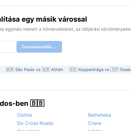
lítása egy másik várossal
sze egymás mellett a hőmérsékletet, az időjárási körülményeke
Összehasonlítás →
🇧🇷 São Paulo vs 🇬🇷 Athén
🇩🇰 Koppenhága vs 🇯🇵 Osak
dos-ben 🇧🇧
Oistins
Bathsheba
Six Cross Roads
Crane