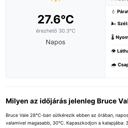
💧
Pára
27.6°C
🌬️
Szél
érezhető 30.3°C
🌡️
Nyom
Napos
👁️
Láth
🌧️
Csa
Milyen az időjárás jelenleg Bruce V
Bruce Vale 28°C-ban sütkérezik ebben az órában, napos i
valamivel magasabb, 30°C. Kapaszkodjon a kalapjába: 3