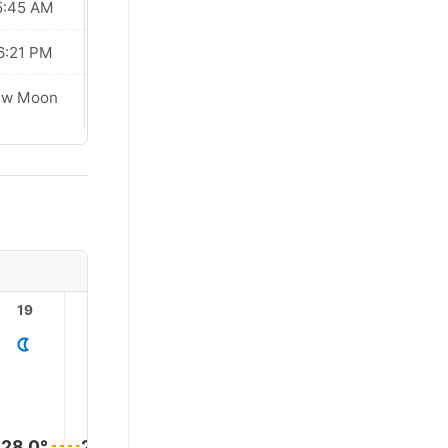
5:45 AM
05:45 AM
6:21 PM
06:21 PM
ew Moon
New Moon
19
20
21
22
23
28.0°
28.0°
28.0°
28.0°