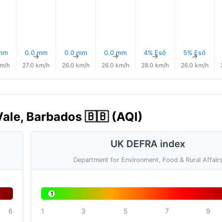
 mm
0.0 mm
0.0 mm
0.0 mm
4% Eső
5% Eső
↑
↑
↑
↑
↑
↑
km/h
27.0 km/h
26.0 km/h
26.0 km/h
28.0 km/h
26.0 km/h
ale, Barbados 🇧🇧 (AQI)
UK DEFRA index
Department for Environment, Food & Rural Affair
1
6
1
3
5
7
9