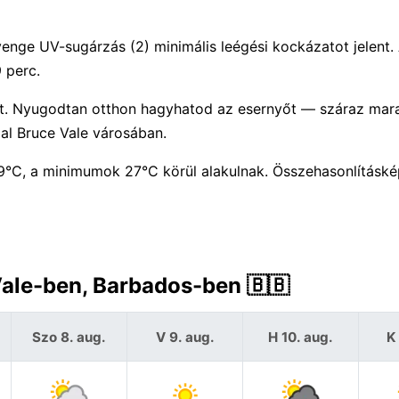
yenge UV-sugárzás (2) minimális leégési kockázatot jelent.
 perc.
et. Nyugodtan otthon hagyhatod az esernyőt — száraz mar
al Bruce Vale városában.
°C, a minimumok 27°C körül alakulnak. Összehasonlításké
Vale-ben, Barbados-ben 🇧🇧
Szo 8. aug.
V 9. aug.
H 10. aug.
K 