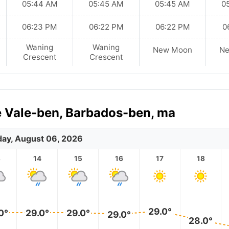
05:44 AM
05:45 AM
05:45 AM
0
06:23 PM
06:22 PM
06:22 PM
0
Waning
Waning
New Moon
N
Crescent
Crescent
ce Vale-ben, Barbados-ben, ma
ay, August 06, 2026
3
14
15
16
17
18
29.0°
0°
29.0°
29.0°
29.0°
28.0°