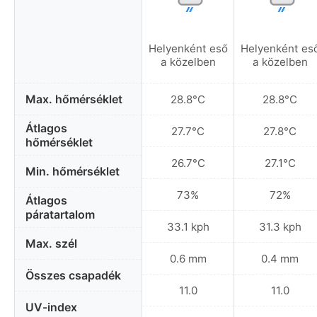
Helyenként eső
Helyenként es
a közelben
a közelben
Max. hőmérséklet
28.8°C
28.8°C
Átlagos
27.7°C
27.8°C
hőmérséklet
26.7°C
27.1°C
Min. hőmérséklet
73%
72%
Átlagos
páratartalom
33.1 kph
31.3 kph
Max. szél
0.6 mm
0.4 mm
Összes csapadék
11.0
11.0
UV-index