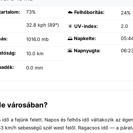
tartalom:
73%
☁️
Felhőborítás:
24%
:
32.8 kph (89°)
☀️
UV-index:
2.0
🌅
Napkelte:
05:4
ás:
1016.0 mb
🌇
Napnyugta:
06:2
atóság:
10.0 km
padék:
0.0 mm
ale városában?
dő a fejünk felett. Napos és felhős idő váltakozik az égen
3 km/h sebességű szél west felől. Ragacsos idő — a párat