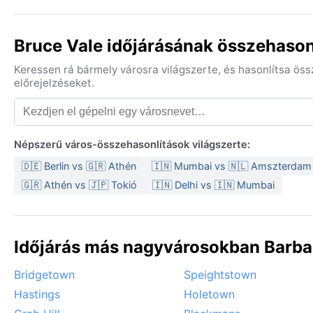
Bruce Vale időjárásának összehason
Keressen rá bármely városra világszerte, és hasonlítsa ös
előrejelzéseket.
Népszerű város-összehasonlítások világszerte:
🇩🇪 Berlin vs 🇬🇷 Athén
🇮🇳 Mumbai vs 🇳🇱 Amszterdam
🇬🇷 Athén vs 🇯🇵 Tokió
🇮🇳 Delhi vs 🇮🇳 Mumbai
Időjárás más nagyvárosokban Barba
Bridgetown
Speightstown
Hastings
Holetown