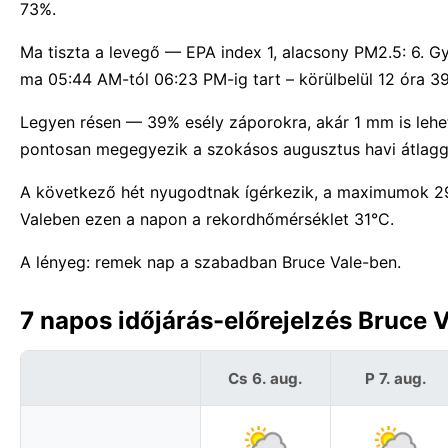
73%.
Ma tiszta a levegő — EPA index 1, alacsony PM2.5: 6. G
ma 05:44 AM-tól 06:23 PM-ig tart – körülbelül 12 óra 39
Legyen résen — 39% esély záporokra, akár 1 mm is leh
pontosan megegyezik a szokásos augusztus havi átlagg
A következő hét nyugodtnak ígérkezik, a maximumok 29
Valeben ezen a napon a rekordhőmérséklet 31°C.
A lényeg: remek nap a szabadban Bruce Vale-ben.
7 napos időjárás-előrejelzés Bruce 
Cs 6. aug.
P 7. aug.