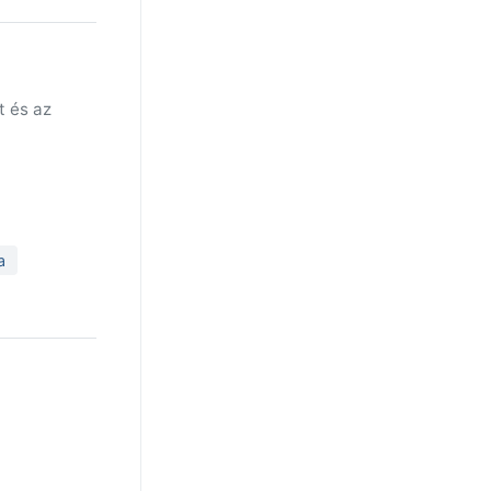
t és az
a