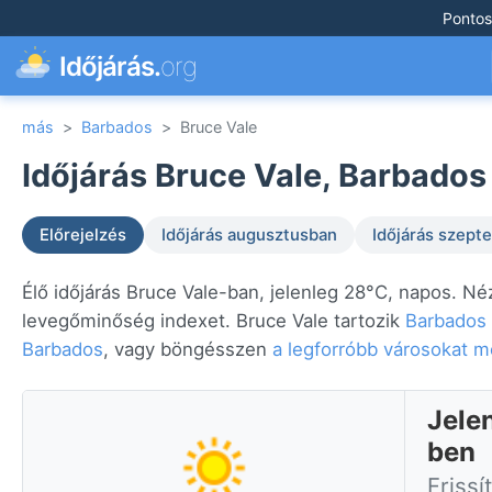
Pontos
Időjárás.
org
más
>
Barbados
>
Bruce Vale
Időjárás Bruce Vale, Barbados
Előrejelzés
Időjárás augusztusban
Időjárás szep
Élő időjárás Bruce Vale-ban, jelenleg 28°C, napos. Né
levegőminőség indexet. Bruce Vale tartozik
Barbados
Barbados
, vagy böngésszen
a legforróbb városokat m
Jele
ben
Frissí