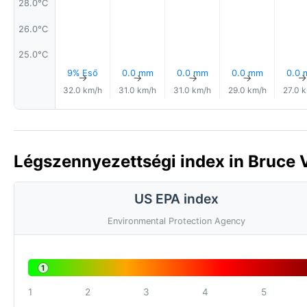
28.0°C
26.0°C
25.0°C
9% Eső
0.0 mm
0.0 mm
0.0 mm
0.0
↑
↑
↑
↑
32.0 km/h
31.0 km/h
31.0 km/h
29.0 km/h
27.0 
Légszennyezettségi index in Bruce V
US EPA index
Environmental Protection Agency
1
1
2
3
4
5