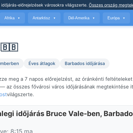
 időjárás-előrejelzések
városokra világszerte
.
Összes ország megtek
Afrika
Antarktisz
Dél-Amerika
Európa
▼
▼
▼
▼
 🇧🇧
temberben
Éves átlagok
Barbados időjárása
zze meg a 7 napos előrejelzést, az óránkénti feltételeket
— az összes fővárosi város időjárásának megtekintése it
ost
világszerte.
nlegi időjárás Bruce Vale-ben, Barbado
tve: 8:15 ma