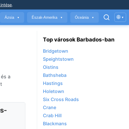
intése
.
🌐
Ázsia
Észak-Amerika
Óceánia
▾
▼
▼
▼
Top városok Barbados-ban
Bridgetown
Speightstown
Oistins
Bathsheba
 és a
Hastings
t
Holetown
Six Cross Roads
Crane
s-
Crab Hill
Blackmans