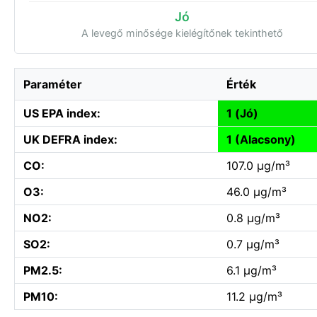
Jó
A levegő minősége kielégítőnek tekinthető
Paraméter
Érték
US EPA index:
1 (Jó)
UK DEFRA index:
1 (Alacsony)
CO:
107.0 µg/m³
O3:
46.0 µg/m³
NO2:
0.8 µg/m³
SO2:
0.7 µg/m³
PM2.5:
6.1 µg/m³
PM10:
11.2 µg/m³