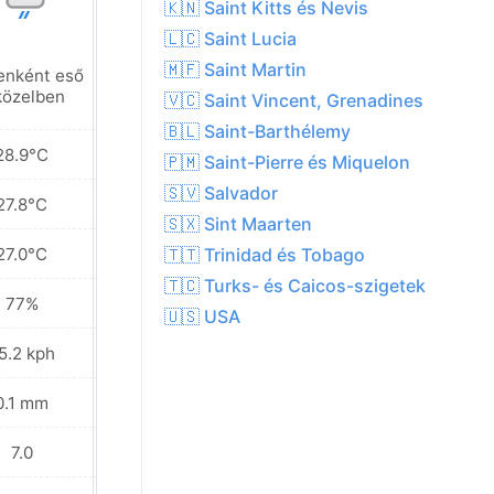
🇰🇳 Saint Kitts és Nevis
🇱🇨 Saint Lucia
🇲🇫 Saint Martin
enként eső
Helyenként eső
közelben
a közelben
🇻🇨 Saint Vincent, Grenadines
🇧🇱 Saint-Barthélemy
28.9°C
28.6°C
🇵🇲 Saint-Pierre és Miquelon
🇸🇻 Salvador
27.8°C
27.6°C
🇸🇽 Sint Maarten
27.0°C
26.7°C
🇹🇹 Trinidad és Tobago
🇹🇨 Turks- és Caicos-szigetek
77%
80%
🇺🇸 USA
5.2 kph
34.9 kph
0.1 mm
5.0 mm
7.0
6.0