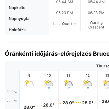
05:44 AM
05:44 AM
Napkelte
06:23 PM
06:23 PM
Napnyugta
Waning
Last Quarter
Crescent
Holdfázis
Óránkénti időjárás-előrejelzés Bru
Thursd
9
10
11
12
1
30.0°C
29.
29.0°C
28.0°
28.0°
28.0°
28.0°