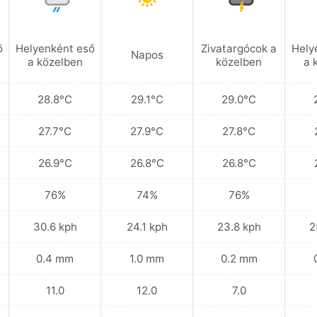
ő
Helyenként eső
Zivatargócok a
Hely
Napos
a közelben
közelben
a 
28.8°C
29.1°C
29.0°C
27.7°C
27.9°C
27.8°C
26.9°C
26.8°C
26.8°C
76%
74%
76%
30.6 kph
24.1 kph
23.8 kph
2
0.4 mm
1.0 mm
0.2 mm
11.0
12.0
7.0