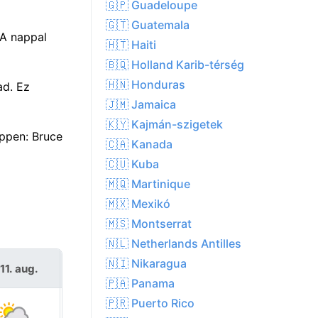
🇬🇵 Guadeloupe
🇬🇹 Guatemala
 A nappal
🇭🇹 Haiti
🇧🇶 Holland Karib-térség
🇭🇳 Honduras
ad. Ez
🇯🇲 Jamaica
🇰🇾 Kajmán-szigetek
ppen: Bruce
🇨🇦 Kanada
🇨🇺 Kuba
🇲🇶 Martinique
🇲🇽 Mexikó
🇲🇸 Montserrat
🇳🇱 Netherlands Antilles
🇳🇮 Nikaragua
11. aug.
Sze 12. aug.
🇵🇦 Panama
🇵🇷 Puerto Rico