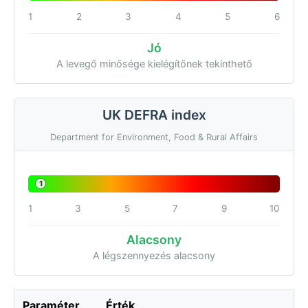
1
2
3
4
5
6
Jó
A levegő minősége kielégítőnek tekinthető
UK DEFRA index
Department for Environment, Food & Rural Affairs
1
1
3
5
7
9
10
Alacsony
A légszennyezés alacsony
Paraméter
Érték