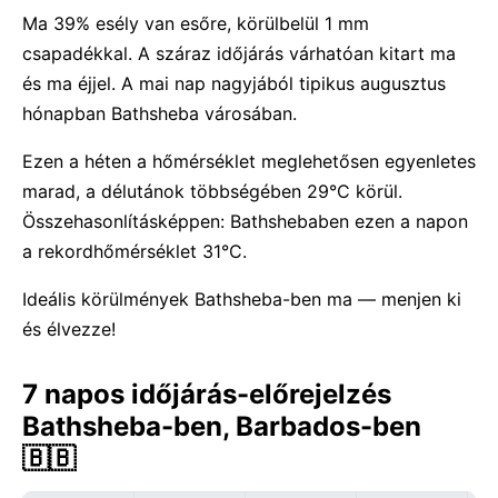
Ma 39% esély van esőre, körülbelül 1 mm
csapadékkal. A száraz időjárás várhatóan kitart ma
és ma éjjel. A mai nap nagyjából tipikus augusztus
hónapban Bathsheba városában.
Ezen a héten a hőmérséklet meglehetősen egyenletes
marad, a délutánok többségében 29°C körül.
Összehasonlításképpen: Bathshebaben ezen a napon
a rekordhőmérséklet 31°C.
Ideális körülmények Bathsheba-ben ma — menjen ki
és élvezze!
7 napos időjárás-előrejelzés
Bathsheba-ben, Barbados-ben
🇧🇧