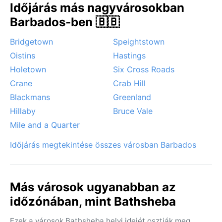
Időjárás más nagyvárosokban
Barbados-ben 🇧🇧
Bridgetown
Speightstown
Oistins
Hastings
Holetown
Six Cross Roads
Crane
Crab Hill
Blackmans
Greenland
Hillaby
Bruce Vale
Mile and a Quarter
Időjárás megtekintése összes városban Barbados
Más városok ugyanabban az
időzónában, mint Bathsheba
Ezek a városok Bathsheba helyi idejét osztják meg