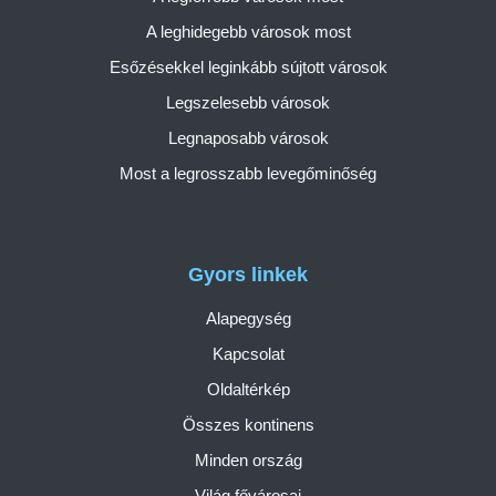
A leghidegebb városok most
Esőzésekkel leginkább sújtott városok
Legszelesebb városok
Legnaposabb városok
Most a legrosszabb levegőminőség
Gyors linkek
Alapegység
Kapcsolat
Oldaltérkép
Összes kontinens
Minden ország
Világ fővárosai