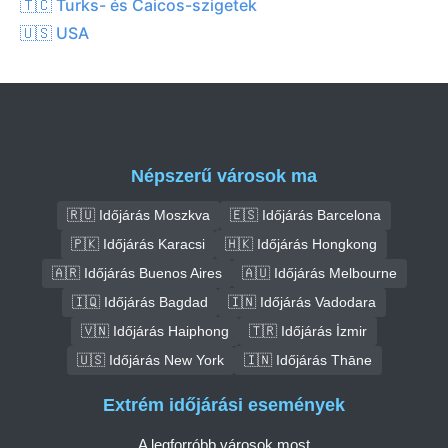
🇹🇨 Turks- és Caicos-szigetek
🇺🇸 USA
Népszerű városok ma
🇷🇺 Időjárás Moszkva
🇪🇸 Időjárás Barcelona
🇵🇰 Időjárás Karacsi
🇭🇰 Időjárás Hongkong
🇦🇷 Időjárás Buenos Aires
🇦🇺 Időjárás Melbourne
🇮🇶 Időjárás Bagdad
🇮🇳 Időjárás Vadodara
🇻🇳 Időjárás Haiphong
🇹🇷 Időjárás İzmir
🇺🇸 Időjárás New York
🇮🇳 Időjárás Thāne
Extrém időjárási események
A legforróbb városok most