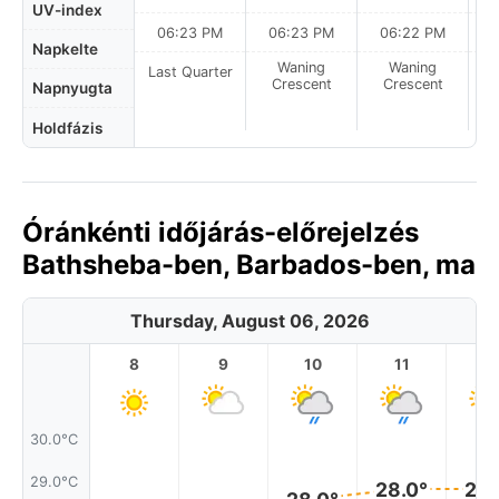
UV-index
06:23 PM
06:23 PM
06:22 PM
Napkelte
Waning
Waning
Last Quarter
Crescent
Crescent
Napnyugta
Holdfázis
Óránkénti időjárás-előrejelzés
Bathsheba-ben, Barbados-ben, ma
Thursday, August 06, 2026
8
9
10
11
1
30.0°C
29.0°C
28.0°
28.