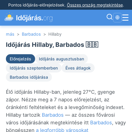
Pontos időjárás-előrejelzések
.
Összes ország megtekintése
.
☰
Időjárás.
org
🌐
más
>
Barbados
>
Hillaby
Időjárás Hillaby, Barbados 🇧🇧
Előrejelzés
Időjárás augusztusban
Időjárás szeptemberben
Éves átlagok
Barbados időjárása
Élő időjárás Hillaby-ban, jelenleg 27°C, gyenge
zápor. Nézze meg a 7 napos előrejelzést, az
óránkénti feltételeket és a levegőminőség indexet.
Hillaby tartozik
Barbados
— az összes fővárosi
város időjárásának megtekintése itt
Barbados
, vagy
böngésszen
a legforróbb városokat