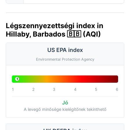
Légszennyezettségi index in
Hillaby, Barbados 🇧🇧 (AQI)
US EPA index
Environmental Protection Agency
1
1
2
3
4
5
6
Jó
A levegő minősége kielégítőnek tekinthető