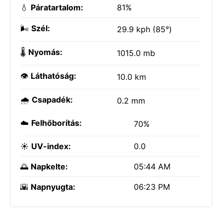
💧
Páratartalom:
81%
🌬️
Szél:
29.9 kph (85°)
🌡️
Nyomás:
1015.0 mb
👁️
Láthatóság:
10.0 km
🌧️
Csapadék:
0.2 mm
☁️
Felhőborítás:
70%
☀️
UV-index:
0.0
🌅
Napkelte:
05:44 AM
🌇
Napnyugta:
06:23 PM