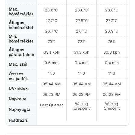
Max.
28.8°C
28.8°C
28.8°C
hőmérséklet
27.7°C
27.8°C
27.7°C
Átlagos
hőmérséklet
26.7°C
27.1°C
26.9°C
Min.
hőmérséklet
73%
72%
76%
Átlagos
33.1 kph
31.3 kph
30.6 kph
páratartalom
0.6 mm
0.4 mm
0.4 mm
Max. szél
11.0
11.0
11.0
Összes
csapadék
05:44 AM
05:44 AM
05:44 AM
0
UV-index
06:23 PM
06:23 PM
06:23 PM
Napkelte
Waning
Waning
Last Quarter
Crescent
Crescent
Napnyugta
Holdfázis