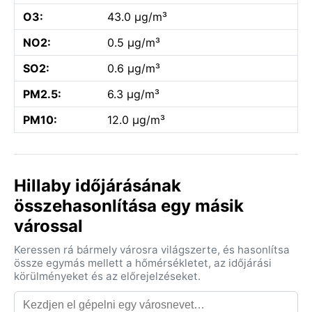
O3:
43.0 µg/m³
NO2:
0.5 µg/m³
SO2:
0.6 µg/m³
PM2.5:
6.3 µg/m³
PM10:
12.0 µg/m³
Hillaby időjárásának
összehasonlítása egy másik
várossal
Keressen rá bármely városra világszerte, és hasonlítsa
össze egymás mellett a hőmérsékletet, az időjárási
körülményeket és az előrejelzéseket.