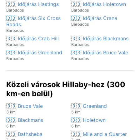
🇧🇧 Időjárás Hastings
🇧🇧 Időjárás Holetown
Barbados
Barbados
🇧🇧 Időjárás Six Cross
🇧🇧 Időjárás Crane
Roads
Barbados
Barbados
🇧🇧 Időjárás Crab Hill
🇧🇧 Időjárás Blackmans
Barbados
Barbados
🇧🇧 Időjárás Greenland
🇧🇧 Időjárás Bruce Vale
Barbados
Barbados
Közeli városok Hillaby-hez (300
km-en belül)
🇧🇧 Bruce Vale
🇧🇧 Greenland
3 km
5 km
🇧🇧 Blackmans
🇧🇧 Holetown
6 km
6 km
🇧🇧 Bathsheba
🇧🇧 Mile and a Quarter