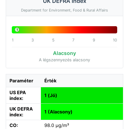
UK DEFRA index
Department for Environment, Food & Rural Affairs
1
1
3
5
7
9
10
Alacsony
A légszennyezés alacsony
Paraméter
Érték
US EPA
1 (Jó)
index:
UK DEFRA
1 (Alacsony)
index:
CO:
98.0 µg/m³