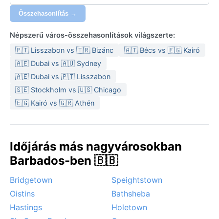
Összehasonlítás →
Népszerű város-összehasonlítások világszerte:
🇵🇹 Lisszabon vs 🇹🇷 Bizánc
🇦🇹 Bécs vs 🇪🇬 Kairó
🇦🇪 Dubai vs 🇦🇺 Sydney
🇦🇪 Dubai vs 🇵🇹 Lisszabon
🇸🇪 Stockholm vs 🇺🇸 Chicago
🇪🇬 Kairó vs 🇬🇷 Athén
Időjárás más nagyvárosokban
Barbados-ben 🇧🇧
Bridgetown
Speightstown
Oistins
Bathsheba
Hastings
Holetown