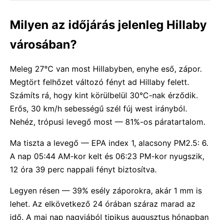
Milyen az időjárás jelenleg Hillaby
városában?
Meleg 27°C van most Hillabyben, enyhe eső, zápor.
Megtört felhőzet változó fényt ad Hillaby felett.
Számíts rá, hogy kint körülbelül 30°C-nak érződik.
Erős, 30 km/h sebességű szél fúj west irányból.
Nehéz, trópusi levegő most — 81%-os páratartalom.
Ma tiszta a levegő — EPA index 1, alacsony PM2.5: 6.
A nap 05:44 AM-kor kelt és 06:23 PM-kor nyugszik,
12 óra 39 perc nappali fényt biztosítva.
Legyen résen — 39% esély záporokra, akár 1 mm is
lehet. Az elkövetkező 24 órában száraz marad az
idő. A mai nap nagyjából tipikus augusztus hónapban