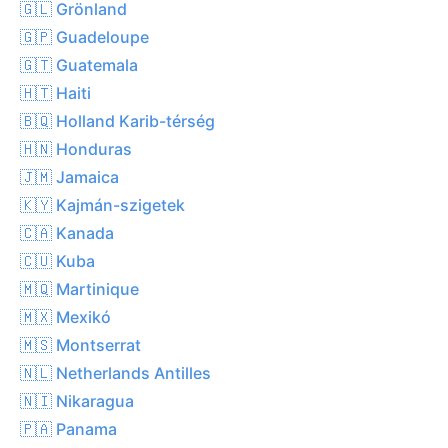
🇬🇱 Grönland
🇬🇵 Guadeloupe
🇬🇹 Guatemala
🇭🇹 Haiti
🇧🇶 Holland Karib-térség
🇭🇳 Honduras
🇯🇲 Jamaica
🇰🇾 Kajmán-szigetek
🇨🇦 Kanada
🇨🇺 Kuba
🇲🇶 Martinique
🇲🇽 Mexikó
🇲🇸 Montserrat
🇳🇱 Netherlands Antilles
🇳🇮 Nikaragua
🇵🇦 Panama