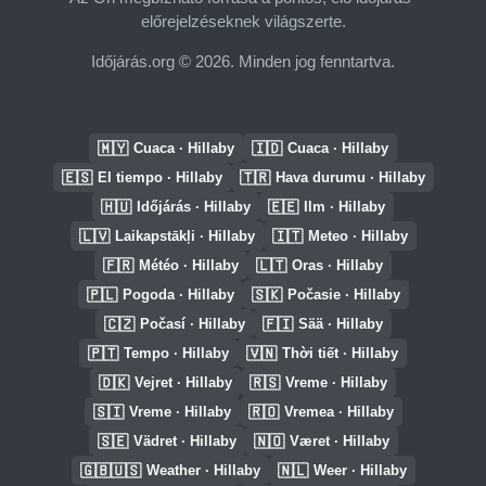
előrejelzéseknek világszerte.
Időjárás.org © 2026. Minden jog fenntartva.
🇲🇾
🇮🇩
Cuaca · Hillaby
Cuaca · Hillaby
🇪🇸
🇹🇷
El tiempo · Hillaby
Hava durumu · Hillaby
🇭🇺
🇪🇪
Időjárás · Hillaby
Ilm · Hillaby
🇱🇻
🇮🇹
Laikapstākļi · Hillaby
Meteo · Hillaby
🇫🇷
🇱🇹
Météo · Hillaby
Oras · Hillaby
🇵🇱
🇸🇰
Pogoda · Hillaby
Počasie · Hillaby
🇨🇿
🇫🇮
Počasí · Hillaby
Sää · Hillaby
🇵🇹
🇻🇳
Tempo · Hillaby
Thời tiết · Hillaby
🇩🇰
🇷🇸
Vejret · Hillaby
Vreme · Hillaby
🇸🇮
🇷🇴
Vreme · Hillaby
Vremea · Hillaby
🇸🇪
🇳🇴
Vädret · Hillaby
Været · Hillaby
🇬🇧🇺🇸
🇳🇱
Weather · Hillaby
Weer · Hillaby