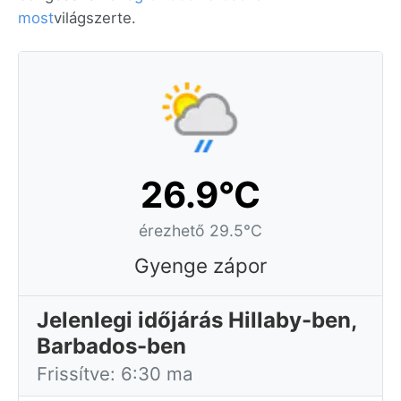
most
világszerte.
26.9°C
érezhető 29.5°C
Gyenge zápor
Jelenlegi időjárás Hillaby-ben,
Barbados-ben
Frissítve: 6:30 ma