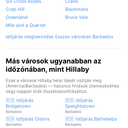
Six Cross Roads
Crane
Crab Hill
Blackmans
Greenland
Bruce Vale
Mile and a Quarter
Időjárás megtekintése összes városban Barbados
Más városok ugyanabban az
időzónában, mint Hillaby
Ezek a városok Hillaby helyi idejét osztják meg
(America/Barbados) — hasznos hívások ütemezéséhez
vagy nappali órák összehasonlításához.
🇧🇧 Időjárás
🇧🇧 Időjárás
Bridgetown
Speightstown
Barbados
Barbados
🇧🇧 Időjárás Oistins
🇧🇧 Időjárás Bathsheba
Barbados
Barbados