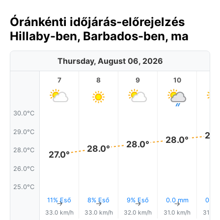
Óránkénti időjárás-előrejelzés
Hillaby-ben, Barbados-ben, ma
Thursday, August 06, 2026
7
8
9
10
11
30.0°C
29.0°C
28.
28.0°
28.0°
28.0°
28.0°C
27.0°
26.0°C
25.0°C
11% Eső
8% Eső
9% Eső
0.0 mm
0.0
↑
↑
↑
↑
33.0 km/h
33.0 km/h
32.0 km/h
31.0 km/h
31.0 