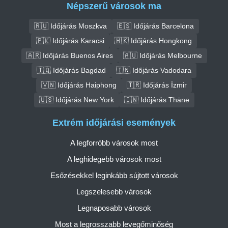
Népszerű városok ma
🇷🇺 Időjárás Moszkva
🇪🇸 Időjárás Barcelona
🇵🇰 Időjárás Karacsi
🇭🇰 Időjárás Hongkong
🇦🇷 Időjárás Buenos Aires
🇦🇺 Időjárás Melbourne
🇮🇶 Időjárás Bagdad
🇮🇳 Időjárás Vadodara
🇻🇳 Időjárás Haiphong
🇹🇷 Időjárás İzmir
🇺🇸 Időjárás New York
🇮🇳 Időjárás Thāne
Extrém időjárási események
A legforróbb városok most
A leghidegebb városok most
Esőzésekkel leginkább sújtott városok
Legszelesebb városok
Legnaposabb városok
Most a legrosszabb levegőminőség