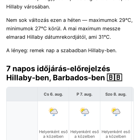
Hillaby városában.
Nem sok változás ezen a héten — maximumok 29°C,
minimumok 27°C körül. A mai maximum messze
elmarad Hillaby dátumrekordjától, ami 31°C.
A lényeg: remek nap a szabadban Hillaby-ben.
7 napos időjárás-előrejelzés
Hillaby-ben, Barbados-ben 🇧🇧
Cs 6. aug.
P 7. aug.
Szo 8. aug.
Helyenként eső
Helyenként eső
Helyenként eső
a közelben
a közelben
a közelben