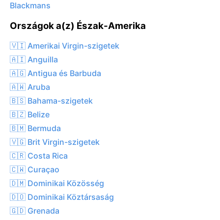
Blackmans
Országok a(z) Észak-Amerika
🇻🇮 Amerikai Virgin-szigetek
🇦🇮 Anguilla
🇦🇬 Antigua és Barbuda
🇦🇼 Aruba
🇧🇸 Bahama-szigetek
🇧🇿 Belize
🇧🇲 Bermuda
🇻🇬 Brit Virgin-szigetek
🇨🇷 Costa Rica
🇨🇼 Curaçao
🇩🇲 Dominikai Közösség
🇩🇴 Dominikai Köztársaság
🇬🇩 Grenada