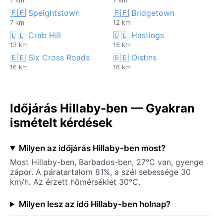
7 km
7 km
🇧🇧 Speightstown
🇧🇧 Bridgetown
7 km
12 km
🇧🇧 Crab Hill
🇧🇧 Hastings
13 km
15 km
🇧🇧 Six Cross Roads
🇧🇧 Oistins
16 km
16 km
Időjárás Hillaby-ben — Gyakran
ismételt kérdések
Milyen az időjárás Hillaby-ben most?
Most Hillaby-ben, Barbados-ben, 27°C van, gyenge
zápor. A páratartalom 81%, a szél sebessége 30
km/h. Az érzett hőmérséklet 30°C.
Milyen lesz az idő Hillaby-ben holnap?