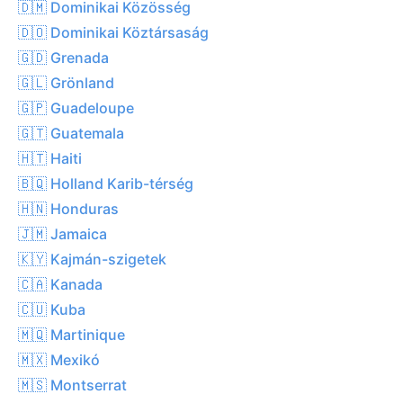
🇩🇲 Dominikai Közösség
🇩🇴 Dominikai Köztársaság
🇬🇩 Grenada
🇬🇱 Grönland
🇬🇵 Guadeloupe
🇬🇹 Guatemala
🇭🇹 Haiti
🇧🇶 Holland Karib-térség
🇭🇳 Honduras
🇯🇲 Jamaica
🇰🇾 Kajmán-szigetek
🇨🇦 Kanada
🇨🇺 Kuba
🇲🇶 Martinique
🇲🇽 Mexikó
🇲🇸 Montserrat