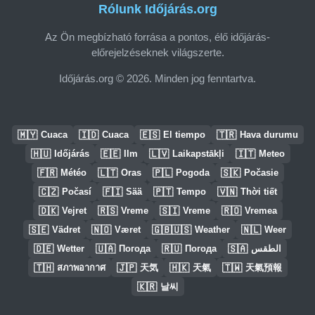
Rólunk Időjárás.org
Az Ön megbízható forrása a pontos, élő időjárás-
előrejelzéseknek világszerte.
Időjárás.org © 2026. Minden jog fenntartva.
🇲🇾
🇮🇩
🇪🇸
🇹🇷
Cuaca
Cuaca
El tiempo
Hava durumu
🇭🇺
🇪🇪
🇱🇻
🇮🇹
Időjárás
Ilm
Laikapstākļi
Meteo
🇫🇷
🇱🇹
🇵🇱
🇸🇰
Météo
Oras
Pogoda
Počasie
🇨🇿
🇫🇮
🇵🇹
🇻🇳
Počasí
Sää
Tempo
Thời tiết
🇩🇰
🇷🇸
🇸🇮
🇷🇴
Vejret
Vreme
Vreme
Vremea
🇸🇪
🇳🇴
🇬🇧🇺🇸
🇳🇱
Vädret
Været
Weather
Weer
🇩🇪
🇺🇦
🇷🇺
🇸🇦
Wetter
Погода
Погода
الطقس
🇹🇭
🇯🇵
🇭🇰
🇹🇼
สภาพอากาศ
天気
天氣
天氣預報
🇰🇷
날씨