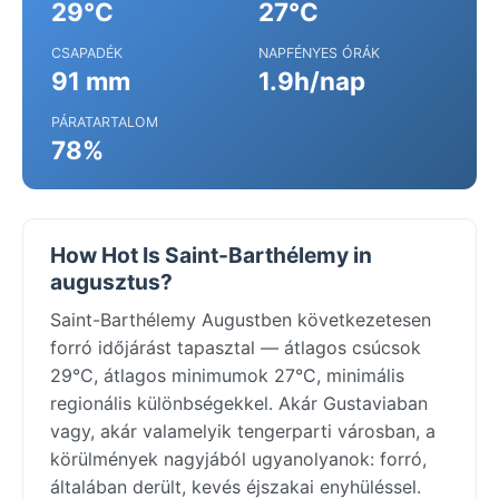
29°C
27°C
CSAPADÉK
NAPFÉNYES ÓRÁK
91 mm
1.9h/nap
PÁRATARTALOM
78%
How Hot Is Saint-Barthélemy in
augusztus?
Saint-Barthélemy Augustben következetesen
forró időjárást tapasztal — átlagos csúcsok
29°C, átlagos minimumok 27°C, minimális
regionális különbségekkel. Akár Gustaviaban
vagy, akár valamelyik tengerparti városban, a
körülmények nagyjából ugyanolyanok: forró,
általában derült, kevés éjszakai enyhüléssel.