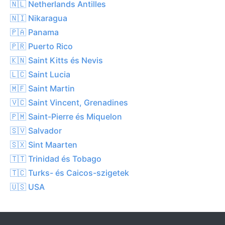
🇳🇱 Netherlands Antilles
🇳🇮 Nikaragua
🇵🇦 Panama
🇵🇷 Puerto Rico
🇰🇳 Saint Kitts és Nevis
🇱🇨 Saint Lucia
🇲🇫 Saint Martin
🇻🇨 Saint Vincent, Grenadines
🇵🇲 Saint-Pierre és Miquelon
🇸🇻 Salvador
🇸🇽 Sint Maarten
🇹🇹 Trinidad és Tobago
🇹🇨 Turks- és Caicos-szigetek
🇺🇸 USA