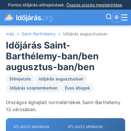
Pontos időjárás-előrejelzések
.
Összes ország megtekintése
.
☰
Időjárás.
org
🌐
más
>
Saint-Barthélemy
>
Időjárás augusztusban
Időjárás Saint-
Barthélemy-ban/ben
augusztus-ban/ben
Előrejelzés
Időjárás augusztusban
Időjárás szeptemberben
Éves átlagok
Országos éghajlati normálértékek Saint-Barthélemy
13 városában.
ÁTLAGOS MAXIMUM
ÁTLAGOS MINIMUM