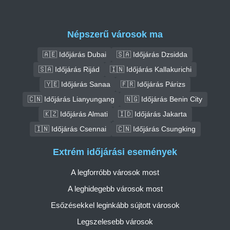
Népszerű városok ma
🇦🇪 Időjárás Dubai
🇸🇦 Időjárás Dzsidda
🇸🇦 Időjárás Rijád
🇮🇳 Időjárás Kallakurichi
🇾🇪 Időjárás Sanaa
🇫🇷 Időjárás Párizs
🇨🇳 Időjárás Lianyungang
🇳🇬 Időjárás Benin City
🇰🇿 Időjárás Almati
🇮🇩 Időjárás Jakarta
🇮🇳 Időjárás Csennai
🇨🇳 Időjárás Csungking
Extrém időjárási események
A legforróbb városok most
A leghidegebb városok most
Esőzésekkel leginkább sújtott városok
Legszelesebb városok