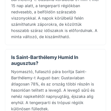
15 nap alatt, a tengerparti régiókban
nedvesebb, a belföldön szárazabb
viszonyokkal. A napok körülbelül felén
számíthatunk záporokra, de közöttük
hosszabb száraz időszakok is előfordulnak. A
minta változó, de kiszámítható.
Is Saint-Barthélemy Humid In
augusztus?
Nyomasztó, fullasztó pára borítja Saint-
Barthélemy-t August-ban: Gustaviaban
átlagosan 78%, és az ország többi részén is
hasonlóan telített a levegő. A levegő sűrű és
nehéz napkeltétől napnyugtáig, éjszaka alig
enyhül. A tengerparti és trópusi régiók
különösen fülledtek.