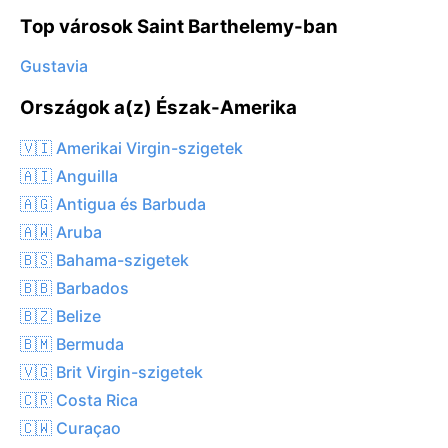
Top városok Saint Barthelemy-ban
Gustavia
Országok a(z) Észak-Amerika
🇻🇮 Amerikai Virgin-szigetek
🇦🇮 Anguilla
🇦🇬 Antigua és Barbuda
🇦🇼 Aruba
🇧🇸 Bahama-szigetek
🇧🇧 Barbados
🇧🇿 Belize
🇧🇲 Bermuda
🇻🇬 Brit Virgin-szigetek
🇨🇷 Costa Rica
🇨🇼 Curaçao