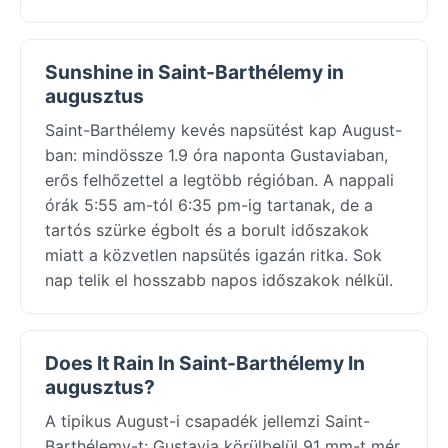
Sunshine in Saint-Barthélemy in
augusztus
Saint-Barthélemy kevés napsütést kap August-
ban: mindössze 1.9 óra naponta Gustaviaban,
erős felhőzettel a legtöbb régióban. A nappali
órák 5:55 am-tól 6:35 pm-ig tartanak, de a
tartós szürke égbolt és a borult időszakok
miatt a közvetlen napsütés igazán ritka. Sok
nap telik el hosszabb napos időszakok nélkül.
Does It Rain In Saint-Barthélemy In
augusztus?
A tipikus August-i csapadék jellemzi Saint-
Barthélemy-t: Gustavia körülbelül 91 mm-t mér