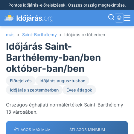
Pontos időjárás-előrejelzések
.
Összes ország megtekintése
.
☰
Időjárás.
org
🌐
más
>
Saint-Barthélemy
>
Időjárás októberben
Időjárás Saint-
Barthélemy-ban/ben
október-ban/ben
Előrejelzés
Időjárás augusztusban
Időjárás szeptemberben
Éves átlagok
Országos éghajlati normálértékek Saint-Barthélemy
13 városában.
ÁTLAGOS MAXIMUM
ÁTLAGOS MINIMUM