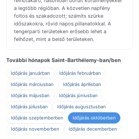
felhőtakaró, hasonlóan borult körülményekkel
a legtöbb régióban. A közvetlen napfény
foltos és szakadozott; számíts szürke
időszakokra, rövid napos pillanatokkal. A
tengerparti területeken erősebb lehet a
felhőzet, mint a belső területeken.
További hónapok Saint-Barthélemy-ban/ben
Időjárás januárban
Időjárás februárban
Időjárás márciusban
Időjárás áprilisban
Időjárás májusban
Időjárás júniusban
Időjárás júliusban
Időjárás augusztusban
Időjárás szeptemberben
Időjárás októberben
Időjárás novemberben
Időjárás decemberben