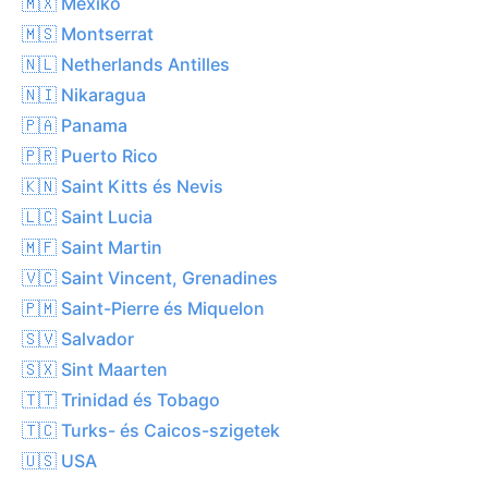
🇲🇽 Mexikó
🇲🇸 Montserrat
🇳🇱 Netherlands Antilles
🇳🇮 Nikaragua
🇵🇦 Panama
🇵🇷 Puerto Rico
🇰🇳 Saint Kitts és Nevis
🇱🇨 Saint Lucia
🇲🇫 Saint Martin
🇻🇨 Saint Vincent, Grenadines
🇵🇲 Saint-Pierre és Miquelon
🇸🇻 Salvador
🇸🇽 Sint Maarten
🇹🇹 Trinidad és Tobago
🇹🇨 Turks- és Caicos-szigetek
🇺🇸 USA