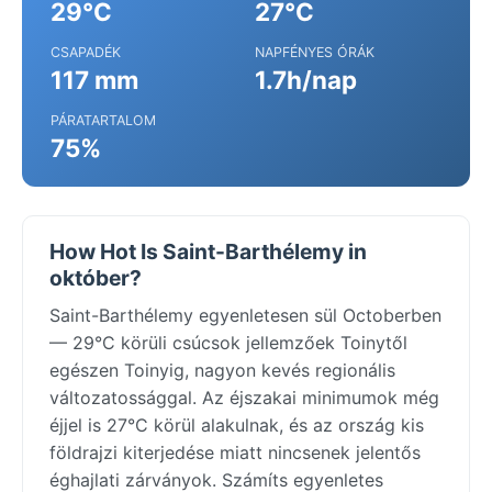
29°C
27°C
CSAPADÉK
NAPFÉNYES ÓRÁK
117 mm
1.7h/nap
PÁRATARTALOM
75%
How Hot Is Saint-Barthélemy in
október?
Saint-Barthélemy egyenletesen sül Octoberben
— 29°C körüli csúcsok jellemzőek Toinytől
egészen Toinyig, nagyon kevés regionális
változatossággal. Az éjszakai minimumok még
éjjel is 27°C körül alakulnak, és az ország kis
földrajzi kiterjedése miatt nincsenek jelentős
éghajlati zárványok. Számíts egyenletes