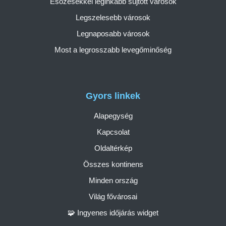
Esőzésekkel leginkább sújtott városok
Legszelesebb városok
Legnaposabb városok
Most a legrosszabb levegőminőség
Gyors linkek
Alapegység
Kapcsolat
Oldaltérkép
Összes kontinens
Minden ország
Világ fővárosai
🧩 Ingyenes időjárás widget