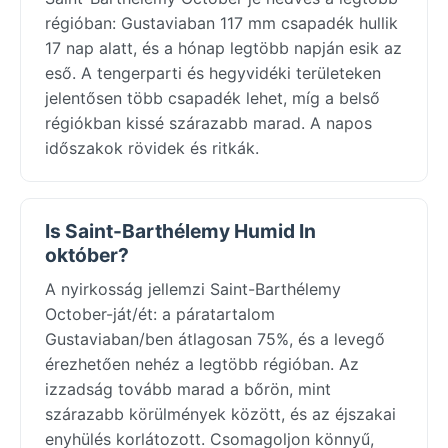
régióban: Gustaviaban 117 mm csapadék hullik
17 nap alatt, és a hónap legtöbb napján esik az
eső. A tengerparti és hegyvidéki területeken
jelentősen több csapadék lehet, míg a belső
régiókban kissé szárazabb marad. A napos
időszakok rövidek és ritkák.
Is Saint-Barthélemy Humid In
október?
A nyirkosság jellemzi Saint-Barthélemy
October-ját/ét: a páratartalom
Gustaviaban/ben átlagosan 75%, és a levegő
érezhetően nehéz a legtöbb régióban. Az
izzadság tovább marad a bőrön, mint
szárazabb körülmények között, és az éjszakai
enyhülés korlátozott. Csomagoljon könnyű,