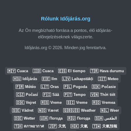
Rólunk Időjárás.org
Az Ön megbízható forrása a pontos, élő időjárás-
előrejelzéseknek világszerte.
Időjárás.org © 2026. Minden jog fenntartva.
🇲🇾
🇮🇩
🇪🇸
🇹🇷
Cuaca
Cuaca
El tiempo
Hava durumu
🇭🇺
🇪🇪
🇱🇻
🇮🇹
Időjárás
Ilm
Laikapstākļi
Meteo
🇫🇷
🇱🇹
🇵🇱
🇸🇰
Météo
Oras
Pogoda
Počasie
🇨🇿
🇫🇮
🇵🇹
🇻🇳
Počasí
Sää
Tempo
Thời tiết
🇩🇰
🇷🇸
🇸🇮
🇷🇴
Vejret
Vreme
Vreme
Vremea
🇸🇪
🇳🇴
🇬🇧🇺🇸
🇳🇱
Vädret
Været
Weather
Weer
🇩🇪
🇺🇦
🇷🇺
🇸🇦
Wetter
Погода
Погода
الطقس
🇹🇭
🇯🇵
🇭🇰
🇹🇼
สภาพอากาศ
天気
天氣
天氣預報