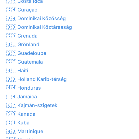
🇨🇷 Costa Rica
🇨🇼 Curaçao
🇩🇲 Dominikai Közösség
🇩🇴 Dominikai Köztársaság
🇬🇩 Grenada
🇬🇱 Grönland
🇬🇵 Guadeloupe
🇬🇹 Guatemala
🇭🇹 Haiti
🇧🇶 Holland Karib-térség
🇭🇳 Honduras
🇯🇲 Jamaica
🇰🇾 Kajmán-szigetek
🇨🇦 Kanada
🇨🇺 Kuba
🇲🇶 Martinique