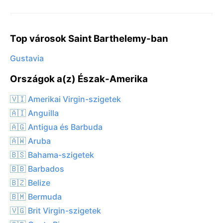
Top városok Saint Barthelemy-ban
Gustavia
Országok a(z) Észak-Amerika
🇻🇮 Amerikai Virgin-szigetek
🇦🇮 Anguilla
🇦🇬 Antigua és Barbuda
🇦🇼 Aruba
🇧🇸 Bahama-szigetek
🇧🇧 Barbados
🇧🇿 Belize
🇧🇲 Bermuda
🇻🇬 Brit Virgin-szigetek