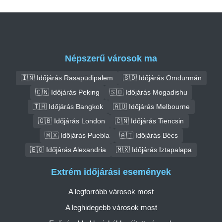
Népszerű városok ma
🇮🇳 Időjárás Rasapūdipalem
🇸🇩 Időjárás Omdurmán
🇨🇳 Időjárás Peking
🇸🇴 Időjárás Mogadishu
🇹🇭 Időjárás Bangkok
🇦🇺 Időjárás Melbourne
🇬🇧 Időjárás London
🇨🇳 Időjárás Tiencsin
🇲🇽 Időjárás Puebla
🇦🇹 Időjárás Bécs
🇪🇬 Időjárás Alexandria
🇲🇽 Időjárás Iztapalapa
Extrém időjárási események
A legforróbb városok most
A leghidegebb városok most