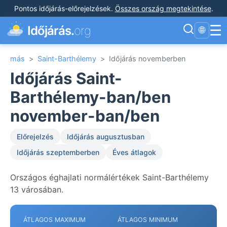
Pontos időjárás-előrejelzések
.
Összes ország megtekintése
.
☰
Időjárás.
org
🌐
más
>
Saint-Barthélemy
>
Időjárás novemberben
Időjárás Saint-
Barthélemy-ban/ben
november-ban/ben
Előrejelzés
Időjárás augusztusban
Időjárás szeptemberben
Éves átlagok
Országos éghajlati normálértékek Saint-Barthélemy
13 városában.
ÁTLAGOS MAXIMUM
ÁTLAGOS MINIMUM