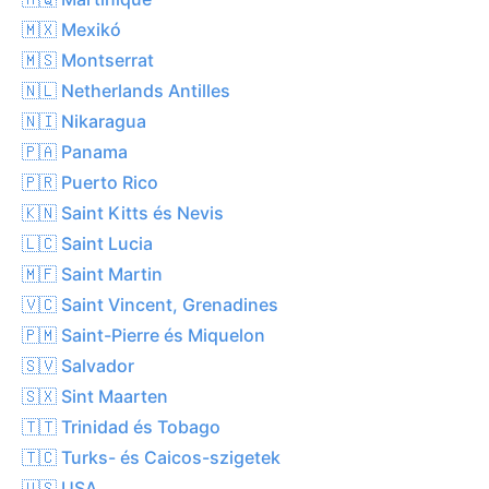
🇲🇽 Mexikó
🇲🇸 Montserrat
🇳🇱 Netherlands Antilles
🇳🇮 Nikaragua
🇵🇦 Panama
🇵🇷 Puerto Rico
🇰🇳 Saint Kitts és Nevis
🇱🇨 Saint Lucia
🇲🇫 Saint Martin
🇻🇨 Saint Vincent, Grenadines
🇵🇲 Saint-Pierre és Miquelon
🇸🇻 Salvador
🇸🇽 Sint Maarten
🇹🇹 Trinidad és Tobago
🇹🇨 Turks- és Caicos-szigetek
🇺🇸 USA