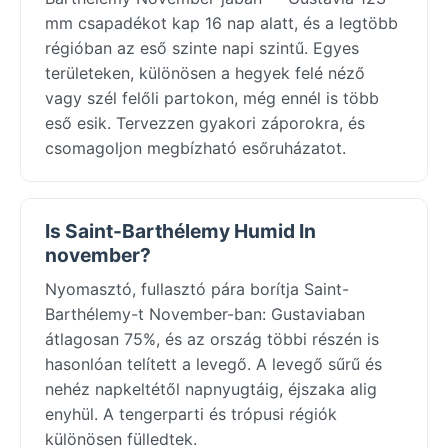
mm csapadékot kap 16 nap alatt, és a legtöbb
régióban az eső szinte napi szintű. Egyes
területeken, különösen a hegyek felé néző
vagy szél felőli partokon, még ennél is több
eső esik. Tervezzen gyakori záporokra, és
csomagoljon megbízható esőruházatot.
Is Saint-Barthélemy Humid In
november?
Nyomasztó, fullasztó pára borítja Saint-
Barthélemy-t November-ban: Gustaviaban
átlagosan 75%, és az ország többi részén is
hasonlóan telített a levegő. A levegő sűrű és
nehéz napkeltétől napnyugtáig, éjszaka alig
enyhül. A tengerparti és trópusi régiók
különösen fülledtek.