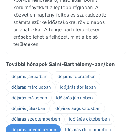
körülményekkel a legtöbb régióban. A
közvetlen napfény foltos és szakadozott;
számíts szürke időszakokra, rövid napos
pillanatokkal. A tengerparti területeken
erősebb lehet a felhőzet, mint a belső
területeken.
További hónapok Saint-Barthélemy-ban/ben
Időjárás januárban
Időjárás februárban
Időjárás márciusban
Időjárás áprilisban
Időjárás májusban
Időjárás júniusban
Időjárás júliusban
Időjárás augusztusban
Időjárás szeptemberben
Időjárás októberben
Időjárás novemberben
Időjárás decemberben