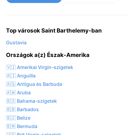
Top városok Saint Barthelemy-ban
Gustavia
Országok a(z) Észak-Amerika
🇻🇮 Amerikai Virgin-szigetek
🇦🇮 Anguilla
🇦🇬 Antigua és Barbuda
🇦🇼 Aruba
🇧🇸 Bahama-szigetek
🇧🇧 Barbados
🇧🇿 Belize
🇧🇲 Bermuda
🇻🇬 Brit Virgin-szigetek