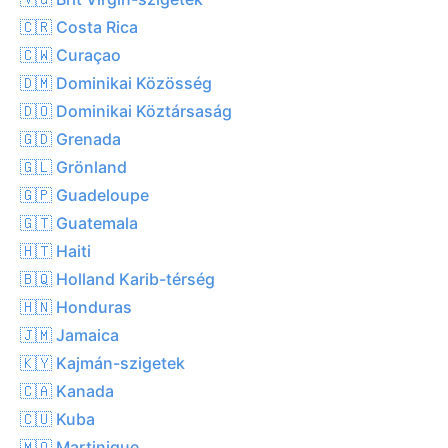
🇨🇷 Costa Rica
🇨🇼 Curaçao
🇩🇲 Dominikai Közösség
🇩🇴 Dominikai Köztársaság
🇬🇩 Grenada
🇬🇱 Grönland
🇬🇵 Guadeloupe
🇬🇹 Guatemala
🇭🇹 Haiti
🇧🇶 Holland Karib-térség
🇭🇳 Honduras
🇯🇲 Jamaica
🇰🇾 Kajmán-szigetek
🇨🇦 Kanada
🇨🇺 Kuba
🇲🇶 Martinique