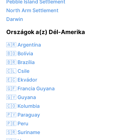
Pebble Island Settlement
North Arm Settlement
Darwin
Országok a(z) Dél-Amerika
🇦🇷 Argentína
🇧🇴 Bolívia
🇧🇷 Brazília
🇨🇱 Csile
🇪🇨 Ekvádor
🇬🇫 Francia Guyana
🇬🇾 Guyana
🇨🇴 Kolumbia
🇵🇾 Paraguay
🇵🇪 Peru
🇸🇷 Suriname