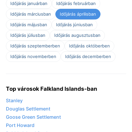
Időjárás januárban
Időjárás februárban
Időjárás márciusban
Időjárás áprilisban
Időjárás májusban
Időjárás júniusban
Időjárás júliusban
Időjárás augusztusban
Időjárás szeptemberben
Időjárás októberben
Időjárás novemberben
Időjárás decemberben
Top városok Falkland Islands-ban
Stanley
Douglas Settlement
Goose Green Settlement
Port Howard