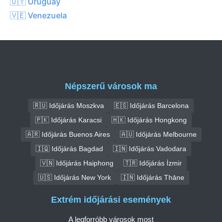
🇺🇾 Uruguay
🇻🇪 Venezuela
Népszerű városok ma
🇷🇺 Időjárás Moszkva
🇪🇸 Időjárás Barcelona
🇵🇰 Időjárás Karacsi
🇭🇰 Időjárás Hongkong
🇦🇷 Időjárás Buenos Aires
🇦🇺 Időjárás Melbourne
🇮🇶 Időjárás Bagdad
🇮🇳 Időjárás Vadodara
🇻🇳 Időjárás Haiphong
🇹🇷 Időjárás İzmir
🇺🇸 Időjárás New York
🇮🇳 Időjárás Thāne
Extrém időjárási események
A legforróbb városok most