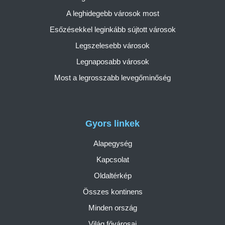
A leghidegebb városok most
Esőzésekkel leginkább sújtott városok
Legszelesebb városok
Legnaposabb városok
Most a legrosszabb levegőminőség
Gyors linkek
Alapegység
Kapcsolat
Oldaltérkép
Összes kontinens
Minden ország
Világ fővárosai