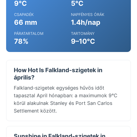
9°C
5°C
CSAPADÉK
NAPFÉNYES ÓRÁK
66 mm
1.4h/nap
PÁRATARTALOM
TARTOMÁNY
78%
9–10°C
How Hot Is Falkland-szigetek in
április?
Falkland-szigetek egységes hűvös időt
tapasztal April hónapban: a maximumok 9°C
körül alakulnak Stanley és Port San Carlos
Settlement között.
Sunshine in Falkland-szigetek in