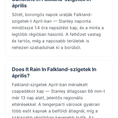
április
Sötét, borongós napok uralják Falkland-
szigetek-t April-ban — Stanley naponta
mindössze 1.4 óra napsütést kap, és a minta a
legtöbb régióban hasonló. A felhőzet vastag
és tartós, még a naposabb területek is
nehezen szabadulnak ki a borúból.
Does It Rain In Falkland-szigetek In
április?
Falkland-szigetek April-ban mérsékelt
csapadékot kap — Stanley átlagosan 66 mm-t
mér 13 nap alatt, jelentős regionális
eltérésekkel. A tengerparti városok gyakran
több esőt kapnak a belföldi átlagnál, míg a
szárazabb régiókban kevesebb hullik. Az