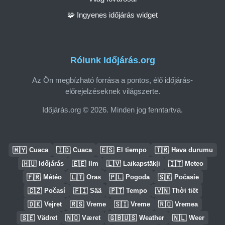
🧩 Ingyenes időjárás widget
Rólunk Időjárás.org
Az Ön megbízható forrása a pontos, élő időjárás-
előrejelzéseknek világszerte.
Időjárás.org © 2026. Minden jog fenntartva.
🇲🇾
🇮🇩
🇪🇸
🇹🇷
Cuaca
Cuaca
El tiempo
Hava durumu
🇭🇺
🇪🇪
🇱🇻
🇮🇹
Időjárás
Ilm
Laikapstākļi
Meteo
🇫🇷
🇱🇹
🇵🇱
🇸🇰
Météo
Oras
Pogoda
Počasie
🇨🇿
🇫🇮
🇵🇹
🇻🇳
Počasí
Sää
Tempo
Thời tiết
🇩🇰
🇷🇸
🇸🇮
🇷🇴
Vejret
Vreme
Vreme
Vremea
🇸🇪
🇳🇴
🇬🇧🇺🇸
🇳🇱
Vädret
Været
Weather
Weer