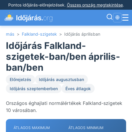
Pontos időjárás-előrejelzések
.
Összes ország megtekintése
.
☰
Időjárás.
org
🌐
más
>
Falkland-szigetek
>
Időjárás áprilisban
Időjárás Falkland-
szigetek-ban/ben április-
ban/ben
Előrejelzés
Időjárás augusztusban
Időjárás szeptemberben
Éves átlagok
Országos éghajlati normálértékek Falkland-szigetek
10 városában.
ÁTLAGOS MAXIMUM
ÁTLAGOS MINIMUM