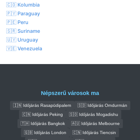
🇨🇴 Kolumbia
🇵🇾 Paraguay
🇵🇪 Peru
🇸🇷 Suriname
🇺🇾 Uruguay
🇻🇪 Venezuela
Népszerű városok ma
🇮🇳 Időjárás Rasapūdipalem
🇸🇩 Időjárás Omdurmán
🇨🇳 Időjárás Peking
🇸🇴 Időjárás Mogadishu
🇹🇭 Időjárás Bangkok
🇦🇺 Időjárás Melbourne
🇬🇧 Időjárás London
🇨🇳 Időjárás Tiencsin