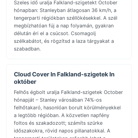
Szeles idő uralja Falkland-szigetekt October
hónapban: Stanleyban átlagosan 36 km/h, a
tengerparti régiókban széllökésekkel. A szél
megbízhatóan fúj a nap folyamán, gyakran
délután éri el a csúcsot. Csomagolj
szélkabátot, és rögzítsd a laza tárgyakat a
szabadban.
Cloud Cover In Falkland-szigetek In
október
Felhős égbolt uralja Falkland-szigetek October
hónapját – Stanley városában 74%-os
felhőtakaró, hasonlóan borult körülményekkel
a legtöbb régióban. A közvetlen napfény
foltos és szakadozott; számíts szürke
időszakokra, rövid napos pillanatokkal. A