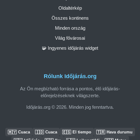
Oldaltérkép
Összes kontinens
Minden ország
Világ fővárosai
🧩 Ingyenes időjárás widget
Rólunk Időjárás.org
Az Ön megbízható forrása a pontos, élő időjárás-
előrejelzéseknek világszerte.
Időjárás.org © 2026. Minden jog fenntartva.
🇲🇾
🇮🇩
🇪🇸
🇹🇷
Cuaca
Cuaca
El tiempo
Hava durumu