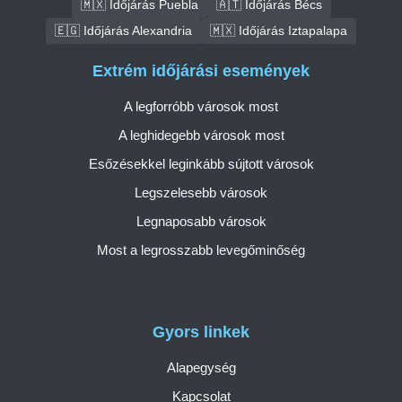
🇲🇽 Időjárás Puebla
🇦🇹 Időjárás Bécs
🇪🇬 Időjárás Alexandria
🇲🇽 Időjárás Iztapalapa
Extrém időjárási események
A legforróbb városok most
A leghidegebb városok most
Esőzésekkel leginkább sújtott városok
Legszelesebb városok
Legnaposabb városok
Most a legrosszabb levegőminőség
Gyors linkek
Alapegység
Kapcsolat