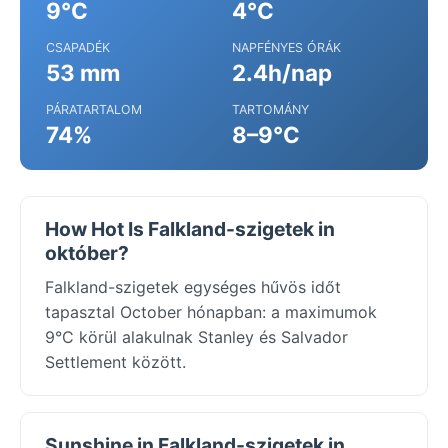
9°C
4°C
CSAPADÉK
NAPFÉNYES ÓRÁK
53 mm
2.4h/nap
PÁRATARTALOM
TARTOMÁNY
74%
8–9°C
How Hot Is Falkland-szigetek in
október?
Falkland-szigetek egységes hűvös időt
tapasztal October hónapban: a maximumok
9°C körül alakulnak Stanley és Salvador
Settlement között.
Sunshine in Falkland-szigetek in