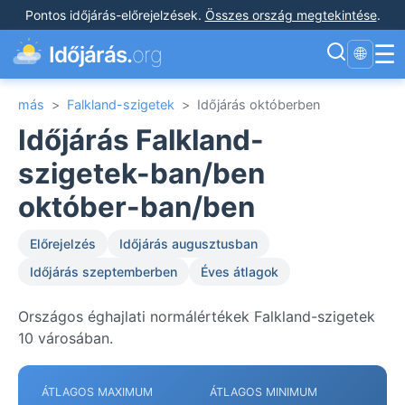
Pontos időjárás-előrejelzések
.
Összes ország megtekintése
.
☰
Időjárás.
org
🌐
más
>
Falkland-szigetek
>
Időjárás októberben
Időjárás Falkland-
szigetek-ban/ben
október-ban/ben
Előrejelzés
Időjárás augusztusban
Időjárás szeptemberben
Éves átlagok
Országos éghajlati normálértékek Falkland-szigetek
10 városában.
ÁTLAGOS MAXIMUM
ÁTLAGOS MINIMUM