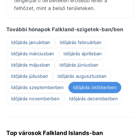
tengerparti területeken erősebb lehet a
felhőzet, mint a belső területeken.
További hónapok Falkland-szigetek-ban/ben
Időjárás januárban
Időjárás februárban
Időjárás márciusban
Időjárás áprilisban
Időjárás májusban
Időjárás júniusban
Időjárás júliusban
Időjárás augusztusban
Időjárás szeptemberben
Időjárás októberben
Időjárás novemberben
Időjárás decemberben
Top városok Falkland Islands-ban