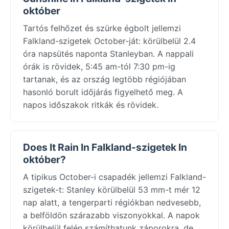
október
Tartós felhőzet és szürke égbolt jellemzi
Falkland-szigetek October-ját: körülbelül 2.4
óra napsütés naponta Stanleyban. A nappali
órák is rövidek, 5:45 am-tól 7:30 pm-ig
tartanak, és az ország legtöbb régiójában
hasonló borult időjárás figyelhető meg. A
napos időszakok ritkák és rövidek.
Does It Rain In Falkland-szigetek In
október?
A tipikus October-i csapadék jellemzi Falkland-
szigetek-t: Stanley körülbelül 53 mm-t mér 12
nap alatt, a tengerparti régiókban nedvesebb,
a belföldön szárazabb viszonyokkal. A napok
körülbelül felén számíthatunk záporokra, de