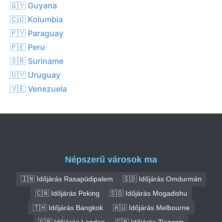
🇬🇾 Guyana
🇨🇴 Kolumbia
🇵🇾 Paraguay
🇵🇪 Peru
🇸🇷 Suriname
🇺🇾 Uruguay
🇻🇪 Venezuela
Népszerű városok ma
🇮🇳 Időjárás Rasapūdipalem
🇸🇩 Időjárás Omdurmán
🇨🇳 Időjárás Peking
🇸🇴 Időjárás Mogadishu
🇹🇭 Időjárás Bangkok
🇦🇺 Időjárás Melbourne
🇬🇧 Időjárás London
🇨🇳 Időjárás Tiencsin