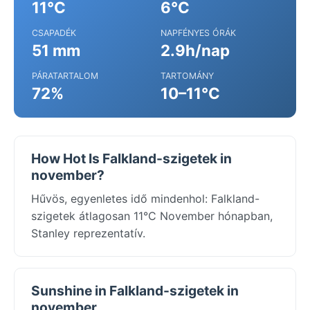
11°C
6°C
CSAPADÉK
NAPFÉNYES ÓRÁK
51 mm
2.9h/nap
PÁRATARTALOM
TARTOMÁNY
72%
10–11°C
How Hot Is Falkland-szigetek in
november?
Hűvös, egyenletes idő mindenhol: Falkland-
szigetek átlagosan 11°C November hónapban,
Stanley reprezentatív.
Sunshine in Falkland-szigetek in
november