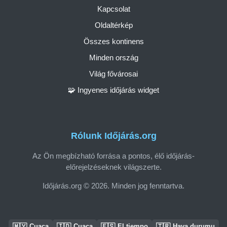
Kapcsolat
Oldaltérkép
Összes kontinens
Minden ország
Világ fővárosai
🧩 Ingyenes időjárás widget
Rólunk Időjárás.org
Az Ön megbízható forrása a pontos, élő időjárás-
előrejelzéseknek világszerte.
Időjárás.org © 2026. Minden jog fenntartva.
🇲🇾
🇮🇩
🇪🇸
🇹🇷
Cuaca
Cuaca
El tiempo
Hava durumu