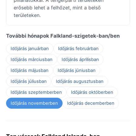
erősebb lehet a felhőzet, mint a belső
területeken.
További hónapok Falkland-szigetek-ban/ben
Időjárás januárban
Időjárás februárban
Időjárás márciusban
Időjárás áprilisban
Időjárás májusban
Időjárás júniusban
Időjárás júliusban
Időjárás augusztusban
Időjárás szeptemberben
Időjárás októberben
Időjárás novemberben
Időjárás decemberben