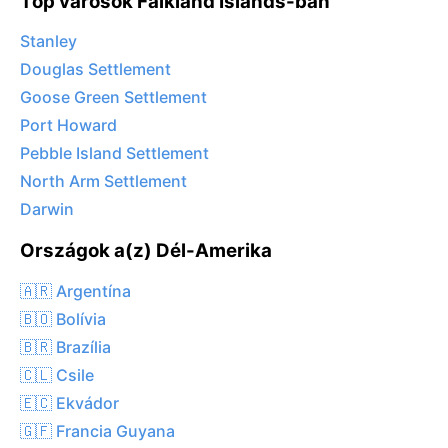
Top városok Falkland Islands-ban
Stanley
Douglas Settlement
Goose Green Settlement
Port Howard
Pebble Island Settlement
North Arm Settlement
Darwin
Országok a(z) Dél-Amerika
🇦🇷 Argentína
🇧🇴 Bolívia
🇧🇷 Brazília
🇨🇱 Csile
🇪🇨 Ekvádor
🇬🇫 Francia Guyana