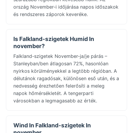
ország November-i időjárása napos időszakok
és rendszeres záporok keveréke.
Is Falkland-szigetek Humid In
november?
Falkland-szigetek November-ja/je párás –
Stanleyban/ben átlagosan 72%, hasonlóan
nyirkos körülményekkel a legtöbb régióban. A
délutánok ragadósak, különösen eső után, és a
nedvesség érezhetően felerősíti a meleg
napok hőmérsékletét. A tengerparti
városokban a legmagasabb az érték.
Wind In Falkland-szigetek In
november