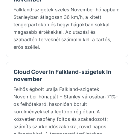
Falkland-szigetek szeles November hónapban:
Stanleyban átlagosan 36 km/h, a kitett
tengerpartokon és hegyi hágókban sokkal
magasabb értékekkel. Az utazási és
szabadtéri terveknél számolni kell a tartós,
erős széllel.
Cloud Cover In Falkland-szigetek In
november
Felhős égbolt uralja Falkland-szigetek
November hónapját – Stanley városában 71%-
os felhőtakaró, hasonlóan borult
körülményekkel a legtöbb régióban. A
közvetlen napfény foltos és szakadozott;
számíts szürke időszakokra, rövid napos
pillanatokkal. A tengerparti területeken