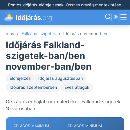
Pontos időjárás-előrejelzések
.
Összes ország megtekintése
.
☰
Időjárás.
org
🌐
más
>
Falkland-szigetek
>
Időjárás novemberben
Időjárás Falkland-
szigetek-ban/ben
november-ban/ben
Előrejelzés
Időjárás augusztusban
Időjárás szeptemberben
Éves átlagok
Országos éghajlati normálértékek Falkland-szigetek
10 városában.
ÁTLAGOS MAXIMUM
ÁTLAGOS MINIMUM