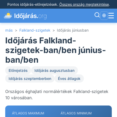
Pontos időjárás-előrejelzések
.
Összes ország megtekintése
.
☰
Időjárás.
org
🌐
más
>
Falkland-szigetek
>
Időjárás júniusban
Időjárás Falkland-
szigetek-ban/ben június-
ban/ben
Előrejelzés
Időjárás augusztusban
Időjárás szeptemberben
Éves átlagok
Országos éghajlati normálértékek Falkland-szigetek
10 városában.
ÁTLAGOS MAXIMUM
ÁTLAGOS MINIMUM