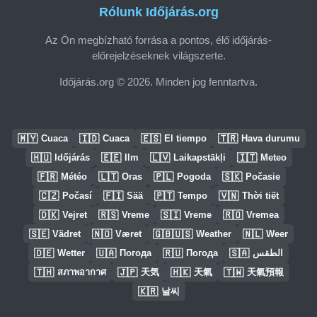
Rólunk Időjárás.org
Az Ön megbízható forrása a pontos, élő időjárás-
előrejelzéseknek világszerte.
Időjárás.org © 2026. Minden jog fenntartva.
🇲🇾
🇮🇩
🇪🇸
🇹🇷
Cuaca
Cuaca
El tiempo
Hava durumu
🇭🇺
🇪🇪
🇱🇻
🇮🇹
Időjárás
Ilm
Laikapstākļi
Meteo
🇫🇷
🇱🇹
🇵🇱
🇸🇰
Météo
Oras
Pogoda
Počasie
🇨🇿
🇫🇮
🇵🇹
🇻🇳
Počasí
Sää
Tempo
Thời tiết
🇩🇰
🇷🇸
🇸🇮
🇷🇴
Vejret
Vreme
Vreme
Vremea
🇸🇪
🇳🇴
🇬🇧🇺🇸
🇳🇱
Vädret
Været
Weather
Weer
🇩🇪
🇺🇦
🇷🇺
🇸🇦
Wetter
Погода
Погода
الطقس
🇹🇭
🇯🇵
🇭🇰
🇹🇼
สภาพอากาศ
天気
天氣
天氣預報
🇰🇷
날씨