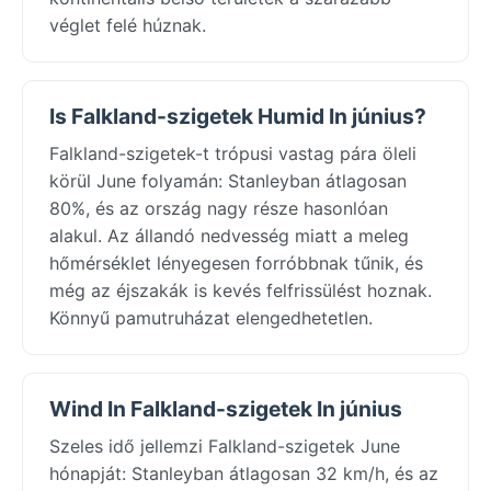
véglet felé húznak.
Is Falkland-szigetek Humid In június?
Falkland-szigetek-t trópusi vastag pára öleli
körül June folyamán: Stanleyban átlagosan
80%, és az ország nagy része hasonlóan
alakul. Az állandó nedvesség miatt a meleg
hőmérséklet lényegesen forróbbnak tűnik, és
még az éjszakák is kevés felfrissülést hoznak.
Könnyű pamutruházat elengedhetetlen.
Wind In Falkland-szigetek In június
Szeles idő jellemzi Falkland-szigetek June
hónapját: Stanleyban átlagosan 32 km/h, és az