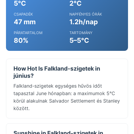
5°C
2°C
CSAPADÉK
NAPFÉNYES ÓRÁK
47 mm
1.2h/nap
PÁRATARTALOM
TARTOMÁNY
80%
5–5°C
How Hot Is Falkland-szigetek in
június?
Falkland-szigetek egységes hűvös időt
tapasztal June hónapban: a maximumok 5°C
körül alakulnak Salvador Settlement és Stanley
között.
Sunshine in Falkland-szigetek in