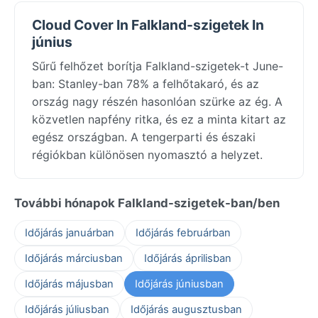
Cloud Cover In Falkland-szigetek In
június
Sűrű felhőzet borítja Falkland-szigetek-t June-
ban: Stanley-ban 78% a felhőtakaró, és az
ország nagy részén hasonlóan szürke az ég. A
közvetlen napfény ritka, és ez a minta kitart az
egész országban. A tengerparti és északi
régiókban különösen nyomasztó a helyzet.
További hónapok Falkland-szigetek-ban/ben
Időjárás januárban
Időjárás februárban
Időjárás márciusban
Időjárás áprilisban
Időjárás májusban
Időjárás júniusban
Időjárás júliusban
Időjárás augusztusban