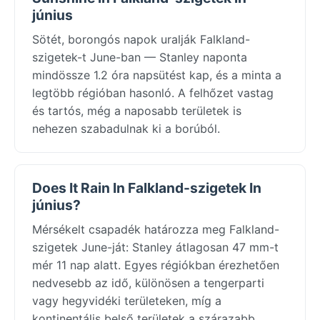
június
Sötét, borongós napok uralják Falkland-
szigetek-t June-ban — Stanley naponta
mindössze 1.2 óra napsütést kap, és a minta a
legtöbb régióban hasonló. A felhőzet vastag
és tartós, még a naposabb területek is
nehezen szabadulnak ki a borúból.
Does It Rain In Falkland-szigetek In
június?
Mérsékelt csapadék határozza meg Falkland-
szigetek June-ját: Stanley átlagosan 47 mm-t
mér 11 nap alatt. Egyes régiókban érezhetően
nedvesebb az idő, különösen a tengerparti
vagy hegyvidéki területeken, míg a
kontinentális belső területek a szárazabb