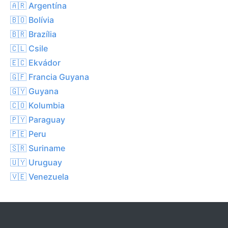
🇦🇷 Argentína
🇧🇴 Bolívia
🇧🇷 Brazília
🇨🇱 Csile
🇪🇨 Ekvádor
🇬🇫 Francia Guyana
🇬🇾 Guyana
🇨🇴 Kolumbia
🇵🇾 Paraguay
🇵🇪 Peru
🇸🇷 Suriname
🇺🇾 Uruguay
🇻🇪 Venezuela