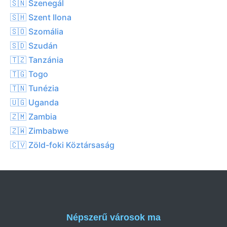
🇸🇳 Szenegál
🇸🇭 Szent Ilona
🇸🇴 Szomália
🇸🇩 Szudán
🇹🇿 Tanzánia
🇹🇬 Togo
🇹🇳 Tunézia
🇺🇬 Uganda
🇿🇲 Zambia
🇿🇼 Zimbabwe
🇨🇻 Zöld-foki Köztársaság
Népszerű városok ma