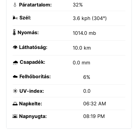
💧
Páratartalom:
32%
🌬️
Szél:
3.6 kph (304°)
🌡️
Nyomás:
1014.0 mb
👁️
Láthatóság:
10.0 km
🌧️
Csapadék:
0.0 mm
☁️
Felhőborítás:
6%
☀️
UV-index:
0.0
🌅
Napkelte:
06:32 AM
🌇
Napnyugta:
08:19 PM