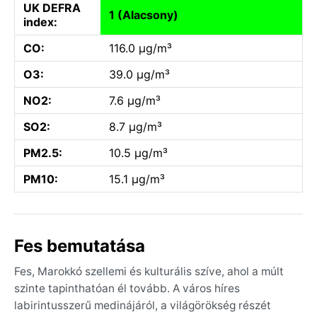
UK DEFRA
1 (Alacsony)
index:
CO:
116.0 µg/m³
O3:
39.0 µg/m³
NO2:
7.6 µg/m³
SO2:
8.7 µg/m³
PM2.5:
10.5 µg/m³
PM10:
15.1 µg/m³
Fes bemutatása
Fes, Marokkó szellemi és kulturális szíve, ahol a múlt
szinte tapinthatóan él tovább. A város híres
labirintusszerű medinájáról, a világörökség részét