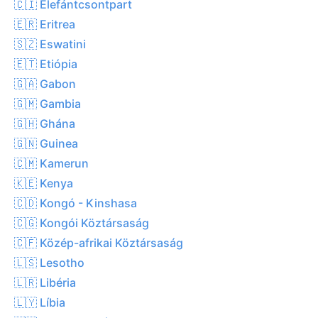
🇨🇮 Elefántcsontpart
🇪🇷 Eritrea
🇸🇿 Eswatini
🇪🇹 Etiópia
🇬🇦 Gabon
🇬🇲 Gambia
🇬🇭 Ghána
🇬🇳 Guinea
🇨🇲 Kamerun
🇰🇪 Kenya
🇨🇩 Kongó - Kinshasa
🇨🇬 Kongói Köztársaság
🇨🇫 Közép-afrikai Köztársaság
🇱🇸 Lesotho
🇱🇷 Libéria
🇱🇾 Líbia