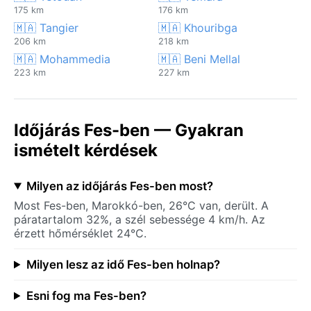
175 km
176 km
🇲🇦 Tangier
🇲🇦 Khouribga
206 km
218 km
🇲🇦 Mohammedia
🇲🇦 Beni Mellal
223 km
227 km
Időjárás Fes-ben — Gyakran
ismételt kérdések
Milyen az időjárás Fes-ben most?
Most Fes-ben, Marokkó-ben, 26°C van, derült. A
páratartalom 32%, a szél sebessége 4 km/h. Az
érzett hőmérséklet 24°C.
Milyen lesz az idő Fes-ben holnap?
Esni fog ma Fes-ben?