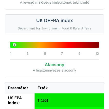
A levegő minősége kielégítőnek tekinthető
UK DEFRA index
Department for Environment, Food & Rural Affairs
1
1
3
5
7
9
10
Alacsony
A légszennyezés alacsony
Paraméter
Érték
US EPA
1 (Jó)
index: