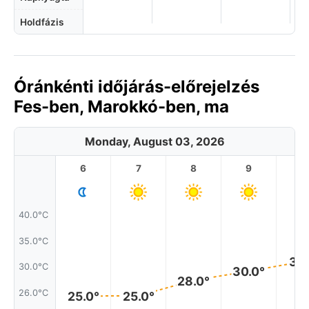
Holdfázis
Óránkénti időjárás-előrejelzés
Fes-ben, Marokkó-ben, ma
Monday, August 03, 2026
6
7
8
9
1
40.0°C
35.0°C
31.
30.0°C
30.0°
28.0°
26.0°C
25.0°
25.0°