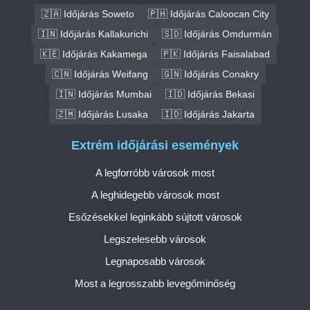
🇿🇦 Időjárás Soweto
🇵🇭 Időjárás Caloocan City
🇮🇳 Időjárás Kallakurichi
🇸🇩 Időjárás Omdurmán
🇰🇪 Időjárás Kakamega
🇵🇰 Időjárás Faisalabad
🇨🇳 Időjárás Weifang
🇬🇳 Időjárás Conakry
🇮🇳 Időjárás Mumbai
🇮🇩 Időjárás Bekasi
🇿🇲 Időjárás Lusaka
🇮🇩 Időjárás Jakarta
Extrém időjárási események
A legforróbb városok most
A leghidegebb városok most
Esőzésekkel leginkább sújtott városok
Legszelesebb városok
Legnaposabb városok
Most a legrosszabb levegőminőség