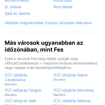
Mohammedia
Khouribga
El Jadida
Beni Mellal
Salé Al Jadida
Időjárás megtekintése összes városban Marokkó
Más városok ugyanabban az
időzónában, mint Fes
Ezek a városok Fes helyi idejét osztják meg
(Africa/Casablanca) — hasznos hívások ütemezéséhez
vagy nappali órák összehasonlításához.
🇲🇦 Időjárás
🇲🇦 Időjárás Rabat
Casablanca
Marokkó
Marokkó
🇲🇦 Időjárás Tangier
🇲🇦 Időjárás Marrákes
Marokkó
Marokkó
🇲🇦 Időjárás Salé
🇲🇦 Időjárás Meknes