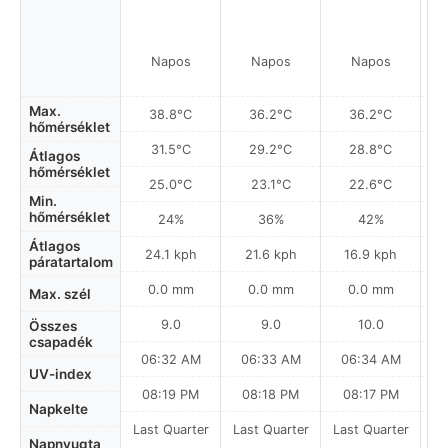
Napos
Napos
Napos
Max.
38.8°C
36.2°C
36.2°C
hőmérséklet
31.5°C
29.2°C
28.8°C
Átlagos
hőmérséklet
25.0°C
23.1°C
22.6°C
Min.
hőmérséklet
24%
36%
42%
Átlagos
24.1 kph
21.6 kph
16.9 kph
páratartalom
0.0 mm
0.0 mm
0.0 mm
Max. szél
9.0
9.0
10.0
Összes
csapadék
06:32 AM
06:33 AM
06:34 AM
0
UV-index
08:19 PM
08:18 PM
08:17 PM
Napkelte
Last Quarter
Last Quarter
Last Quarter
La
Napnyugta