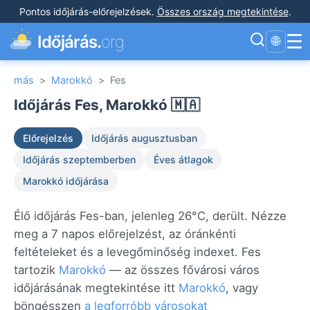
Pontos időjárás-előrejelzések
.
Összes ország megtekintése
.
☰
Időjárás.
org
🌐
más
>
Marokkó
>
Fes
Időjárás Fes, Marokkó 🇲🇦
Előrejelzés
Időjárás augusztusban
Időjárás szeptemberben
Éves átlagok
Marokkó időjárása
Élő időjárás Fes-ban, jelenleg 26°C, derült. Nézze
meg a 7 napos előrejelzést, az óránkénti
feltételeket és a levegőminőség indexet. Fes
tartozik
Marokkó
— az összes fővárosi város
időjárásának megtekintése itt
Marokkó
, vagy
böngésszen
a legforróbb városokat