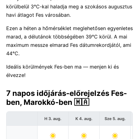
körülbelül 3°C-kal haladja meg a szokásos augusztus
havi átlagot Fes városában.
Ezen a héten a hőmérséklet meglehetősen egyenletes
marad, a délutánok többségében 39°C körül. A mai
maximum messze elmarad Fes dátumrekordjától, ami
44°C.
Ideális körülmények Fes-ben ma — menjen ki és
élvezze!
7 napos időjárás-előrejelzés Fes-
ben, Marokkó-ben 🇲🇦
H 3. aug.
K 4. aug.
Sze 5. aug.
C