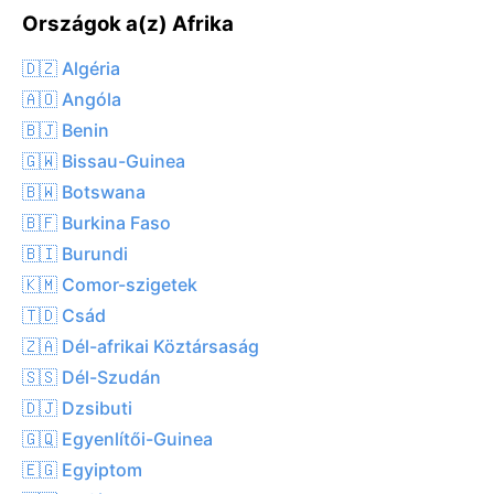
Országok a(z) Afrika
🇩🇿 Algéria
🇦🇴 Angóla
🇧🇯 Benin
🇬🇼 Bissau-Guinea
🇧🇼 Botswana
🇧🇫 Burkina Faso
🇧🇮 Burundi
🇰🇲 Comor-szigetek
🇹🇩 Csád
🇿🇦 Dél-afrikai Köztársaság
🇸🇸 Dél-Szudán
🇩🇯 Dzsibuti
🇬🇶 Egyenlítői-Guinea
🇪🇬 Egyiptom