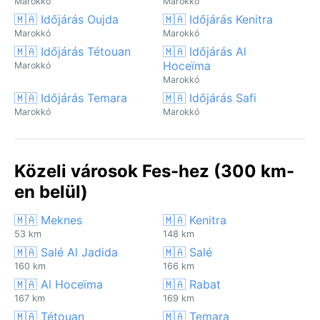
Marokkó
Marokkó
🇲🇦 Időjárás Oujda
🇲🇦 Időjárás Kenitra
Marokkó
Marokkó
🇲🇦 Időjárás Tétouan
🇲🇦 Időjárás Al
Hoceïma
Marokkó
Marokkó
🇲🇦 Időjárás Temara
🇲🇦 Időjárás Safi
Marokkó
Marokkó
Közeli városok Fes-hez (300 km-
en belül)
🇲🇦 Meknes
🇲🇦 Kenitra
53 km
148 km
🇲🇦 Salé Al Jadida
🇲🇦 Salé
160 km
166 km
🇲🇦 Al Hoceïma
🇲🇦 Rabat
167 km
169 km
🇲🇦 Tétouan
🇲🇦 Temara