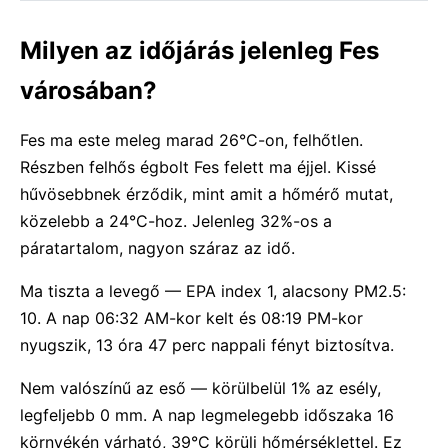
Milyen az időjárás jelenleg Fes
városában?
Fes ma este meleg marad 26°C-on, felhőtlen.
Részben felhős égbolt Fes felett ma éjjel. Kissé
hűvösebbnek érződik, mint amit a hőmérő mutat,
közelebb a 24°C-hoz. Jelenleg 32%-os a
páratartalom, nagyon száraz az idő.
Ma tiszta a levegő — EPA index 1, alacsony PM2.5:
10. A nap 06:32 AM-kor kelt és 08:19 PM-kor
nyugszik, 13 óra 47 perc nappali fényt biztosítva.
Nem valószínű az eső — körülbelül 1% az esély,
legfeljebb 0 mm. A nap legmelegebb időszaka 16
környékén várható, 39°C körüli hőmérséklettel. Ez