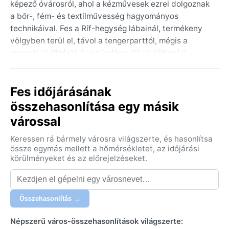
képező óvárosról, ahol a kézművesek ezrei dolgoznak
a bőr-, fém- és textilművesség hagyományos
technikáival. Fes a Ríf-hegység lábainál, termékeny
völgyben terül el, távol a tengerparttól, mégis a
nyugati civilizáció és az iszlám világ találkozási
pontjaként őrzi egyedi atmoszféráját. Az egyetem, a
Korán-tudományok központja és a mecsetek
Fes időjárásának
minaretjei uralják a városképet.
összehasonlítása egy másik
A város éghajlata a Köppen-rendszer szerint Csa,
várossal
azaz forró nyarú mediterrán. A nyarak rendkívül
melegek, júliusban és augusztusban a napi csúcs
Keressen rá bármely városra világszerte, és hasonlítsa
gyakran 40 Celsius-fok fölé kúszik, a levegő száraz, a
össze egymás mellett a hőmérsékletet, az időjárási
páratartalom alacsony. A telek enyhék és
körülményeket és az előrejelzéseket.
csapadékosak, decemberben és januárban az
átlaghőmérséklet 5–15 fok között mozog, gyakoriak a
záporok. Az éves csapadék nagy része novembertől
Összehasonlítás →
márciusig hull le, a nyári hónapok szinte teljesen
szárazak. A városba látogatók jól teszik, ha könnyű,
Népszerű város-összehasonlítások világszerte: