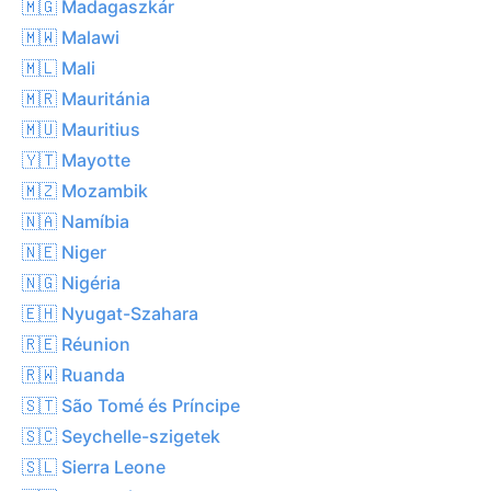
🇲🇬 Madagaszkár
🇲🇼 Malawi
🇲🇱 Mali
🇲🇷 Mauritánia
🇲🇺 Mauritius
🇾🇹 Mayotte
🇲🇿 Mozambik
🇳🇦 Namíbia
🇳🇪 Niger
🇳🇬 Nigéria
🇪🇭 Nyugat-Szahara
🇷🇪 Réunion
🇷🇼 Ruanda
🇸🇹 São Tomé és Príncipe
🇸🇨 Seychelle-szigetek
🇸🇱 Sierra Leone