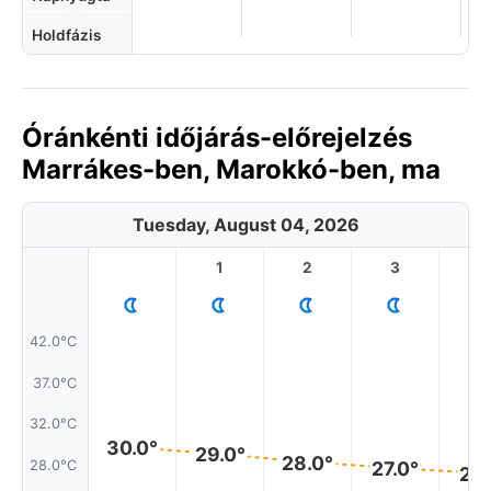
Holdfázis
Óránkénti időjárás-előrejelzés
Marrákes-ben, Marokkó-ben, ma
Tuesday, August 04, 2026
1
2
3
4
42.0°C
37.0°C
32.0°C
30.0°
29.0°
28.0°
28.0°C
27.0°
27.