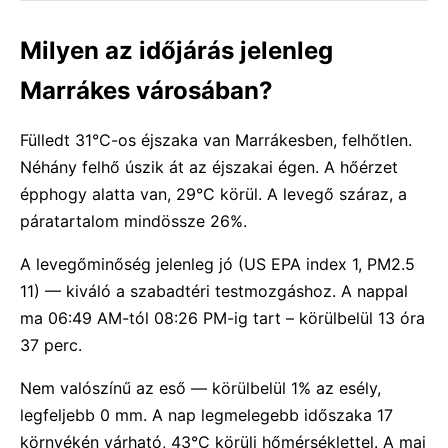
Milyen az időjárás jelenleg
Marrákes városában?
Fülledt 31°C-os éjszaka van Marrákesben, felhőtlen.
Néhány felhő úszik át az éjszakai égen. A hőérzet
épphogy alatta van, 29°C körül. A levegő száraz, a
páratartalom mindössze 26%.
A levegőminőség jelenleg jó (US EPA index 1, PM2.5
11) — kiváló a szabadtéri testmozgáshoz. A nappal
ma 06:49 AM-tól 08:26 PM-ig tart – körülbelül 13 óra
37 perc.
Nem valószínű az eső — körülbelül 1% az esély,
legfeljebb 0 mm. A nap legmelegebb időszaka 17
környékén várható, 43°C körüli hőmérséklettel. A mai