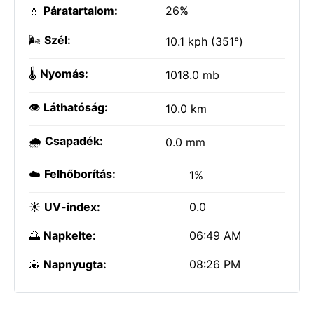
💧
Páratartalom:
26%
🌬️
Szél:
10.1 kph (351°)
🌡️
Nyomás:
1018.0 mb
👁️
Láthatóság:
10.0 km
🌧️
Csapadék:
0.0 mm
☁️
Felhőborítás:
1%
☀️
UV-index:
0.0
🌅
Napkelte:
06:49 AM
🌇
Napnyugta:
08:26 PM