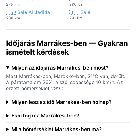
275 km
286 km
🇲🇦 Salé Al Jadida
🇲🇦 Salé
288 km
291 km
Időjárás Marrákes-ben — Gyakran
ismételt kérdések
Milyen az időjárás Marrákes-ben most?
Most Marrákes-ben, Marokkó-ben, 31°C van, derült.
A páratartalom 26%, a szél sebessége 10 km/h. Az
érzett hőmérséklet 29°C.
Milyen lesz az idő Marrákes-ben holnap?
Esni fog ma Marrákes-ben?
Mi a hőmérséklet Marrákes-ben ma?