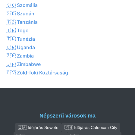
🇸🇴 Szomália
🇸🇩 Szudán
🇹🇿 Tanzánia
🇹🇬 Togo
🇹🇳 Tunézia
🇺🇬 Uganda
🇿🇲 Zambia
🇿🇼 Zimbabwe
🇨🇻 Zöld-foki Köztársaság
Népszerű városok ma
🇿🇦 Időjárás Soweto
🇵🇭 Időjárás Caloocan City