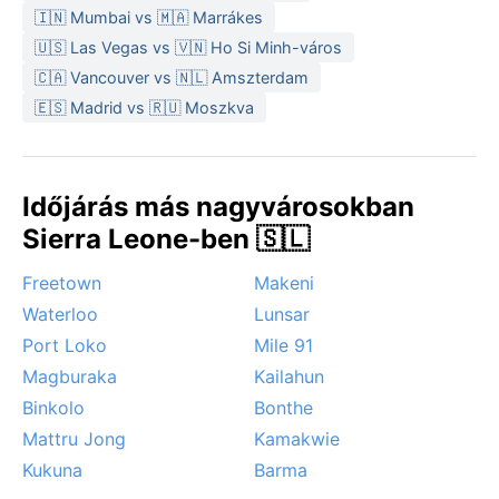
A legkedvezőbb időszak a látogatásra a száraz
🇮🇳 Mumbai vs 🇲🇦 Marrákes
évszak, novembertől áprilisig, amikor a túrázáshoz
🇺🇸 Las Vegas vs 🇻🇳 Ho Si Minh-város
ideálisak a körülmények, és kevésbé vészes a
🇨🇦 Vancouver vs 🇳🇱 Amszterdam
páratartalom. Ilyenkor a harmattan – a Szaharából
🇪🇸 Madrid vs 🇷🇺 Moszkva
érkező poros, száraz szél – enyhe homályt von a tájra,
és kellemesen hűvös éjszakákat hoz. A monszun
idején heves, gyakran késő délutáni záporok zúdulnak
le, néha áradásokat okozva a patakok mentén. Kabala
Időjárás más nagyvárosokban
nem ismer hurrikánokat, de a trópusi viharokból
Sierra Leone-ben 🇸🇱
érkező felhőszakadások komoly kihívást jelenthetnek.
Az év legforróbb napjai a monszun előtti április–
Freetown
Makeni
májusban tapasztalhatók, amikor a napsütés és a
Waterloo
Lunsar
párás levegő fülledt, izzasztó légkört teremt.
Port Loko
Mile 91
Magburaka
Kailahun
Binkolo
Bonthe
Mattru Jong
Kamakwie
Kukuna
Barma