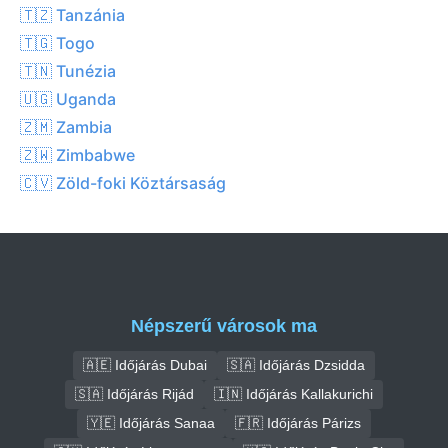
🇹🇿 Tanzánia
🇹🇬 Togo
🇹🇳 Tunézia
🇺🇬 Uganda
🇿🇲 Zambia
🇿🇼 Zimbabwe
🇨🇻 Zöld-foki Köztársaság
Népszerű városok ma
🇦🇪 Időjárás Dubai
🇸🇦 Időjárás Dzsidda
🇸🇦 Időjárás Rijád
🇮🇳 Időjárás Kallakurichi
🇾🇪 Időjárás Sanaa
🇫🇷 Időjárás Párizs