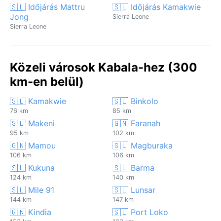
🇸🇱 Időjárás Mattru
🇸🇱 Időjárás Kamakwie
Jong
Sierra Leone
Sierra Leone
Közeli városok Kabala-hez (300
km-en belül)
🇸🇱 Kamakwie
🇸🇱 Binkolo
76 km
85 km
🇸🇱 Makeni
🇬🇳 Faranah
95 km
102 km
🇬🇳 Mamou
🇸🇱 Magburaka
106 km
106 km
🇸🇱 Kukuna
🇸🇱 Barma
124 km
140 km
🇸🇱 Mile 91
🇸🇱 Lunsar
144 km
147 km
🇬🇳 Kindia
🇸🇱 Port Loko