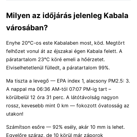
Milyen az időjárás jelenleg Kabala
városában?
Enyhe 20°C-os este Kabalaben most, köd. Megtört
felhőzet vonul át az éjszakai égen Kabala felett. A
páratartalom 23°C köré emeli a hőérzetet.
Elviselhetetlenül fülledt, a páratartalom 99%.
Ma tiszta a levegő — EPA index 1, alacsony PM2.5: 3.
A nappal ma 06:36 AM-tól 07:07 PM-ig tart –
körülbelül 12 óra 31 perc. A látótávolság nagyon
rossz, kevesebb mint 0 km — fokozott óvatosság az
utakon!
Számítson esőre — 92% esély, akár 10 mm is lehet.
Egyelőre száraz, de 10 körül már záporok