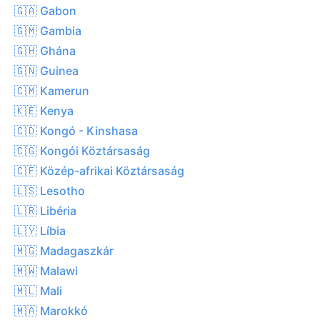
🇬🇦 Gabon
🇬🇲 Gambia
🇬🇭 Ghána
🇬🇳 Guinea
🇨🇲 Kamerun
🇰🇪 Kenya
🇨🇩 Kongó - Kinshasa
🇨🇬 Kongói Köztársaság
🇨🇫 Közép-afrikai Köztársaság
🇱🇸 Lesotho
🇱🇷 Libéria
🇱🇾 Líbia
🇲🇬 Madagaszkár
🇲🇼 Malawi
🇲🇱 Mali
🇲🇦 Marokkó