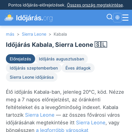
Pontos időjárás-előrejelzések
.
Összes ország megtekintése
.
☰
Időjárás.
org
🌐
más
>
Sierra Leone
>
Kabala
Időjárás Kabala, Sierra Leone 🇸🇱
Előrejelzés
Időjárás augusztusban
Időjárás szeptemberben
Éves átlagok
Sierra Leone időjárása
Élő időjárás Kabala-ban, jelenleg 20°C, köd. Nézze
meg a 7 napos előrejelzést, az óránkénti
feltételeket és a levegőminőség indexet. Kabala
tartozik
Sierra Leone
— az összes fővárosi város
időjárásának megtekintése itt
Sierra Leone
, vagy
böngésszen
a legforróbb városokat