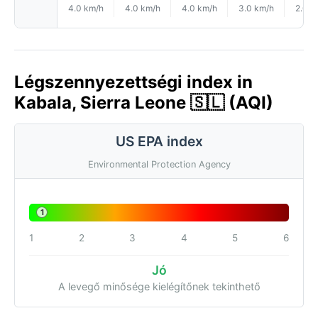
4.0 km/h
4.0 km/h
4.0 km/h
3.0 km/h
2.0 k
Légszennyezettségi index in
Kabala, Sierra Leone 🇸🇱 (AQI)
US EPA index
Environmental Protection Agency
1
1
2
3
4
5
6
Jó
A levegő minősége kielégítőnek tekinthető