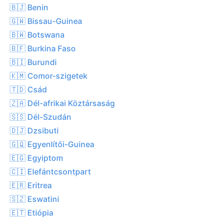
🇧🇯 Benin
🇬🇼 Bissau-Guinea
🇧🇼 Botswana
🇧🇫 Burkina Faso
🇧🇮 Burundi
🇰🇲 Comor-szigetek
🇹🇩 Csád
🇿🇦 Dél-afrikai Köztársaság
🇸🇸 Dél-Szudán
🇩🇯 Dzsibuti
🇬🇶 Egyenlítői-Guinea
🇪🇬 Egyiptom
🇨🇮 Elefántcsontpart
🇪🇷 Eritrea
🇸🇿 Eswatini
🇪🇹 Etiópia