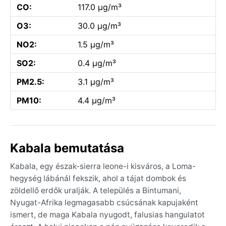
CO:
117.0 µg/m³
O3:
30.0 µg/m³
NO2:
1.5 µg/m³
SO2:
0.4 µg/m³
PM2.5:
3.1 µg/m³
PM10:
4.4 µg/m³
Kabala bemutatása
Kabala, egy észak-sierra leone-i kisváros, a Loma-
hegység lábánál fekszik, ahol a tájat dombok és
zöldellő erdők uralják. A település a Bintumani,
Nyugat-Afrika legmagasabb csúcsának kapujaként
ismert, de maga Kabala nyugodt, falusias hangulatot