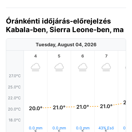
Óránkénti időjárás-előrejelzés
Kabala-ben, Sierra Leone-ben, ma
Tuesday, August 04, 2026
4
5
6
7
8
27.0°C
25.0°C
22.0°C
22.
21.0°
21.0°
21.0°
20.0°
20.0°C
18.0°C
0.0 mm
0.0 mm
0.0 mm
43% Eső
0.0
↑
↑
↑
↑