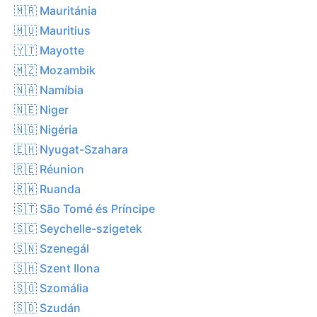
🇲🇷 Mauritánia
🇲🇺 Mauritius
🇾🇹 Mayotte
🇲🇿 Mozambik
🇳🇦 Namíbia
🇳🇪 Niger
🇳🇬 Nigéria
🇪🇭 Nyugat-Szahara
🇷🇪 Réunion
🇷🇼 Ruanda
🇸🇹 São Tomé és Príncipe
🇸🇨 Seychelle-szigetek
🇸🇳 Szenegál
🇸🇭 Szent Ilona
🇸🇴 Szomália
🇸🇩 Szudán