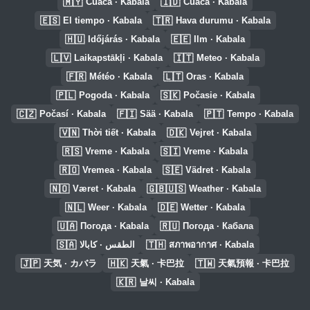
🇲🇾
🇮🇩
Cuaca · Kabala
Cuaca · Kabala
🇪🇸
🇹🇷
El tiempo · Kabala
Hava durumu · Kabala
🇭🇺
🇪🇪
Időjárás · Kabala
Ilm · Kabala
🇱🇻
🇮🇹
Laikapstākļi · Kabala
Meteo · Kabala
🇫🇷
🇱🇹
Météo · Kabala
Oras · Kabala
🇵🇱
🇸🇰
Pogoda · Kabala
Počasie · Kabala
🇨🇿
🇫🇮
🇵🇹
Počasí · Kabala
Sää · Kabala
Tempo · Kabala
🇻🇳
🇩🇰
Thời tiết · Kabala
Vejret · Kabala
🇷🇸
🇸🇮
Vreme · Kabala
Vreme · Kabala
🇷🇴
🇸🇪
Vremea · Kabala
Vädret · Kabala
🇳🇴
🇬🇧🇺🇸
Været · Kabala
Weather · Kabala
🇳🇱
🇩🇪
Weer · Kabala
Wetter · Kabala
🇺🇦
🇷🇺
Погода · Kabala
Погода · Кабала
🇸🇦
🇹🇭
الطقس · كابالا
สภาพอากาศ · Kabala
🇯🇵
🇭🇰
🇹🇼
天気 · カバラ
天氣 · 卡巴拉
天氣預報 · 卡巴拉
🇰🇷
날씨 · Kabala