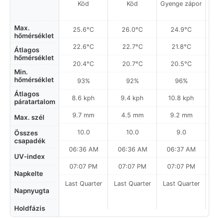
Köd
Köd
Gyenge zápor
Max.
25.6°C
26.0°C
24.9°C
hőmérséklet
22.6°C
22.7°C
21.8°C
Átlagos
hőmérséklet
20.4°C
20.7°C
20.5°C
Min.
hőmérséklet
93%
92%
96%
Átlagos
8.6 kph
9.4 kph
10.8 kph
páratartalom
9.7 mm
4.5 mm
9.2 mm
Max. szél
10.0
10.0
9.0
Összes
csapadék
06:36 AM
06:36 AM
06:37 AM
UV-index
07:07 PM
07:07 PM
07:07 PM
Napkelte
Last Quarter
Last Quarter
Last Quarter
Napnyugta
Holdfázis