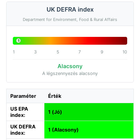
UK DEFRA index
Department for Environment, Food & Rural Affairs
1
1
3
5
7
9
10
Alacsony
A légszennyezés alacsony
Paraméter
Érték
US EPA
1 (Jó)
index:
UK DEFRA
1 (Alacsony)
index: