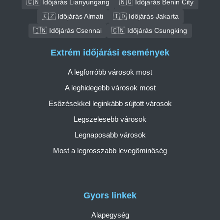
🇨🇳 Időjárás Lianyungang
🇳🇬 Időjárás Benin City
🇰🇿 Időjárás Almati
🇮🇩 Időjárás Jakarta
🇮🇳 Időjárás Csennai
🇨🇳 Időjárás Csungking
Extrém időjárási események
A legforróbb városok most
A leghidegebb városok most
Esőzésekkel leginkább sújtott városok
Legszelesebb városok
Legnaposabb városok
Most a legrosszabb levegőminőség
Gyors linkek
Alapegység