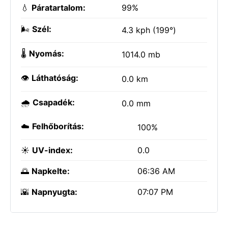
💧
Páratartalom:
99%
🌬️
Szél:
4.3 kph (199°)
🌡️
Nyomás:
1014.0 mb
👁️
Láthatóság:
0.0 km
🌧️
Csapadék:
0.0 mm
☁️
Felhőborítás:
100%
☀️
UV-index:
0.0
🌅
Napkelte:
06:36 AM
🌇
Napnyugta:
07:07 PM