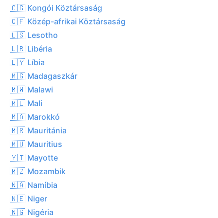
🇨🇬 Kongói Köztársaság
🇨🇫 Közép-afrikai Köztársaság
🇱🇸 Lesotho
🇱🇷 Libéria
🇱🇾 Líbia
🇲🇬 Madagaszkár
🇲🇼 Malawi
🇲🇱 Mali
🇲🇦 Marokkó
🇲🇷 Mauritánia
🇲🇺 Mauritius
🇾🇹 Mayotte
🇲🇿 Mozambik
🇳🇦 Namíbia
🇳🇪 Niger
🇳🇬 Nigéria