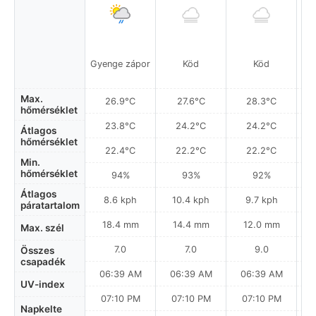
Gyenge zápor
Köd
Köd
Gy
Max.
26.9°C
27.6°C
28.3°C
hőmérséklet
23.8°C
24.2°C
24.2°C
Átlagos
hőmérséklet
22.4°C
22.2°C
22.2°C
Min.
hőmérséklet
94%
93%
92%
Átlagos
8.6 kph
10.4 kph
9.7 kph
páratartalom
18.4 mm
14.4 mm
12.0 mm
Max. szél
7.0
7.0
9.0
Összes
csapadék
06:39 AM
06:39 AM
06:39 AM
0
UV-index
07:10 PM
07:10 PM
07:10 PM
Napkelte