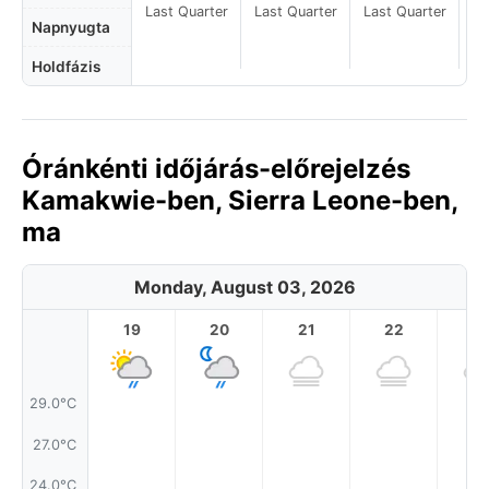
Last Quarter
Last Quarter
Last Quarter
La
Napnyugta
Holdfázis
Óránkénti időjárás-előrejelzés
Kamakwie-ben, Sierra Leone-ben,
ma
Monday, August 03, 2026
19
20
21
22
2
29.0°C
27.0°C
24.0°C