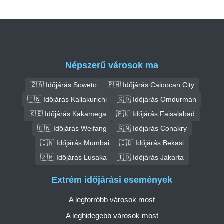
Népszerű városok ma
🇿🇦 Időjárás Soweto
🇵🇭 Időjárás Caloocan City
🇮🇳 Időjárás Kallakurichi
🇸🇩 Időjárás Omdurmán
🇰🇪 Időjárás Kakamega
🇵🇰 Időjárás Faisalabad
🇨🇳 Időjárás Weifang
🇬🇳 Időjárás Conakry
🇮🇳 Időjárás Mumbai
🇮🇩 Időjárás Bekasi
🇿🇲 Időjárás Lusaka
🇮🇩 Időjárás Jakarta
Extrém időjárási események
A legforróbb városok most
A leghidegebb városok most