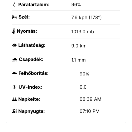
💧
Páratartalom:
96%
🌬️
Szél:
7.6 kph (178°)
🌡️
Nyomás:
1013.0 mb
👁️
Láthatóság:
9.0 km
🌧️
Csapadék:
1.1 mm
☁️
Felhőborítás:
90%
☀️
UV-index:
0.0
🌅
Napkelte:
06:39 AM
🌇
Napnyugta:
07:10 PM