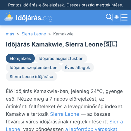
Pontos időjárás-előrejelzések
.
Összes ország megtekintése
.
☰
Időjárás.
org
🌐
más
>
Sierra Leone
>
Kamakwie
Időjárás Kamakwie, Sierra Leone 🇸🇱
Előrejelzés
Időjárás augusztusban
Időjárás szeptemberben
Éves átlagok
Sierra Leone időjárása
Élő időjárás Kamakwie-ban, jelenleg 24°C, gyenge
eső. Nézze meg a 7 napos előrejelzést, az
óránkénti feltételeket és a levegőminőség indexet.
Kamakwie tartozik
Sierra Leone
— az összes
fővárosi város időjárásának megtekintése itt
Sierra
Leone
, vagy böngésszen
a legforróbb városokat