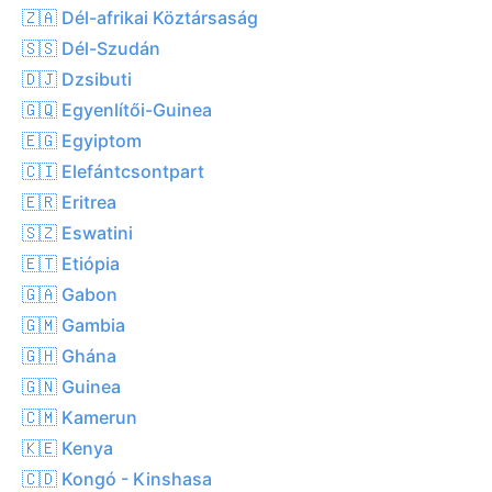
🇿🇦 Dél-afrikai Köztársaság
🇸🇸 Dél-Szudán
🇩🇯 Dzsibuti
🇬🇶 Egyenlítői-Guinea
🇪🇬 Egyiptom
🇨🇮 Elefántcsontpart
🇪🇷 Eritrea
🇸🇿 Eswatini
🇪🇹 Etiópia
🇬🇦 Gabon
🇬🇲 Gambia
🇬🇭 Ghána
🇬🇳 Guinea
🇨🇲 Kamerun
🇰🇪 Kenya
🇨🇩 Kongó - Kinshasa