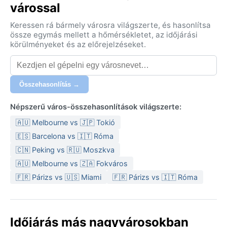
várossal
Keressen rá bármely városra világszerte, és hasonlítsa
össze egymás mellett a hőmérsékletet, az időjárási
körülményeket és az előrejelzéseket.
Összehasonlítás →
Népszerű város-összehasonlítások világszerte:
🇦🇺 Melbourne vs 🇯🇵 Tokió
🇪🇸 Barcelona vs 🇮🇹 Róma
🇨🇳 Peking vs 🇷🇺 Moszkva
🇦🇺 Melbourne vs 🇿🇦 Fokváros
🇫🇷 Párizs vs 🇺🇸 Miami
🇫🇷 Párizs vs 🇮🇹 Róma
Időjárás más nagyvárosokban