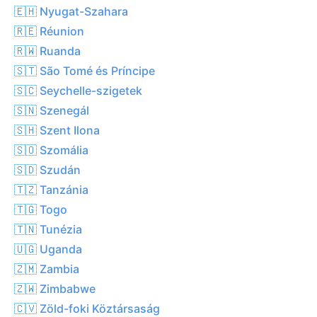
🇪🇭 Nyugat-Szahara
🇷🇪 Réunion
🇷🇼 Ruanda
🇸🇹 São Tomé és Príncipe
🇸🇨 Seychelle-szigetek
🇸🇳 Szenegál
🇸🇭 Szent Ilona
🇸🇴 Szomália
🇸🇩 Szudán
🇹🇿 Tanzánia
🇹🇬 Togo
🇹🇳 Tunézia
🇺🇬 Uganda
🇿🇲 Zambia
🇿🇼 Zimbabwe
🇨🇻 Zöld-foki Köztársaság