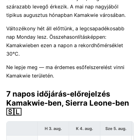
szárazabb levegő érkezik. A mai nap nagyjából
tipikus augusztus hónapban Kamakwie városában.
Változékony hét áll előttünk, a legcsapadékosabb
nap Monday lesz. Összehasonlításképpen:
Kamakwieben ezen a napon a rekordhőmérséklet
30°C.
Ne lepje meg — ma érdemes esőfelszerelést vinni
Kamakwie területén.
7 napos időjárás-előrejelzés
Kamakwie-ben, Sierra Leone-ben
🇸🇱
H 3. aug.
K 4. aug.
Sze 5. aug.
C