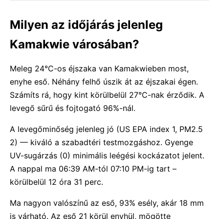
Milyen az időjárás jelenleg
Kamakwie városában?
Meleg 24°C-os éjszaka van Kamakwieben most,
enyhe eső. Néhány felhő úszik át az éjszakai égen.
Számíts rá, hogy kint körülbelül 27°C-nak érződik. A
levegő sűrű és fojtogató 96%-nál.
A levegőminőség jelenleg jó (US EPA index 1, PM2.5
2) — kiváló a szabadtéri testmozgáshoz. Gyenge
UV-sugárzás (0) minimális leégési kockázatot jelent.
A nappal ma 06:39 AM-tól 07:10 PM-ig tart –
körülbelül 12 óra 31 perc.
Ma nagyon valószínű az eső, 93% esély, akár 18 mm
is várható. Az eső 21 körül enyhül, mögötte