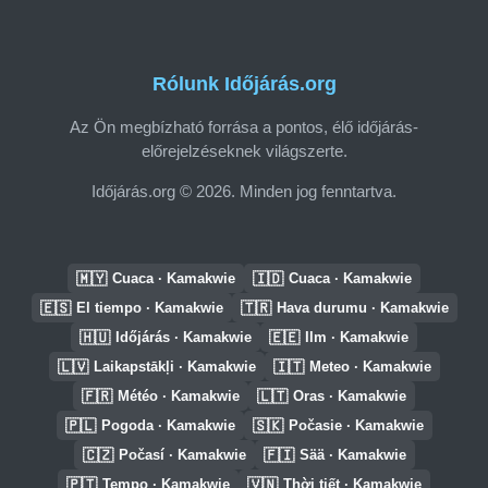
Rólunk Időjárás.org
Az Ön megbízható forrása a pontos, élő időjárás-
előrejelzéseknek világszerte.
Időjárás.org © 2026. Minden jog fenntartva.
🇲🇾
🇮🇩
Cuaca · Kamakwie
Cuaca · Kamakwie
🇪🇸
🇹🇷
El tiempo · Kamakwie
Hava durumu · Kamakwie
🇭🇺
🇪🇪
Időjárás · Kamakwie
Ilm · Kamakwie
🇱🇻
🇮🇹
Laikapstākļi · Kamakwie
Meteo · Kamakwie
🇫🇷
🇱🇹
Météo · Kamakwie
Oras · Kamakwie
🇵🇱
🇸🇰
Pogoda · Kamakwie
Počasie · Kamakwie
🇨🇿
🇫🇮
Počasí · Kamakwie
Sää · Kamakwie
🇵🇹
🇻🇳
Tempo · Kamakwie
Thời tiết · Kamakwie