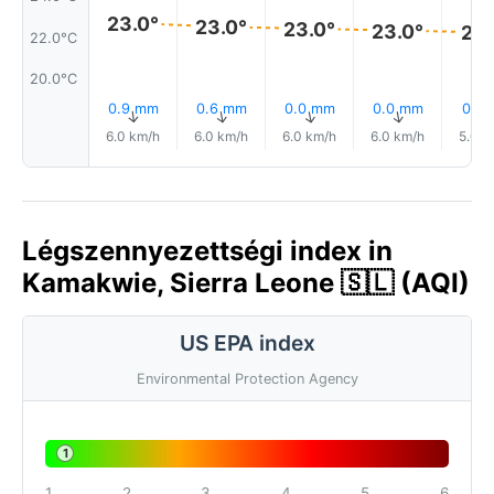
23.0°
23.0°
23.0°
23.0°
22.
22.0°C
20.0°C
0.9 mm
0.6 mm
0.0 mm
0.0 mm
0.1 
↑
↑
↑
↑
6.0 km/h
6.0 km/h
6.0 km/h
6.0 km/h
5.0 k
Légszennyezettségi index in
Kamakwie, Sierra Leone 🇸🇱 (AQI)
US EPA index
Environmental Protection Agency
1
1
2
3
4
5
6