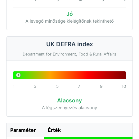
Jó
A levegő minősége kielégítőnek tekinthető
UK DEFRA index
Department for Environment, Food & Rural Affairs
1
1
3
5
7
9
10
Alacsony
A légszennyezés alacsony
Paraméter
Érték