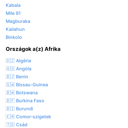
Kabala
Mile 91
Magburaka
Kailahun
Binkolo
Országok a(z) Afrika
🇩🇿 Algéria
🇦🇴 Angóla
🇧🇯 Benin
🇬🇼 Bissau-Guinea
🇧🇼 Botswana
🇧🇫 Burkina Faso
🇧🇮 Burundi
🇰🇲 Comor-szigetek
🇹🇩 Csád