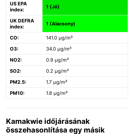
US EPA
1 (Jó)
index:
UK DEFRA
1 (Alacsony)
index:
CO:
141.0 µg/m³
O3:
34.0 µg/m³
NO2:
0.9 µg/m³
SO2:
0.2 µg/m³
PM2.5:
1.7 µg/m³
PM10:
1.8 µg/m³
Kamakwie időjárásának
összehasonlítása egy másik