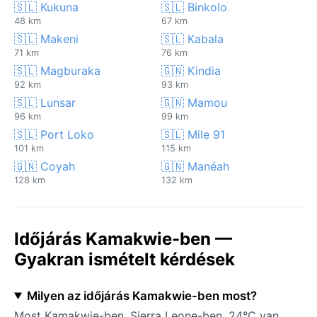
🇸🇱 Kukuna
🇸🇱 Binkolo
48 km
67 km
🇸🇱 Makeni
🇸🇱 Kabala
71 km
76 km
🇸🇱 Magburaka
🇬🇳 Kindia
92 km
93 km
🇸🇱 Lunsar
🇬🇳 Mamou
96 km
99 km
🇸🇱 Port Loko
🇸🇱 Mile 91
101 km
115 km
🇬🇳 Coyah
🇬🇳 Manéah
128 km
132 km
Időjárás Kamakwie-ben —
Gyakran ismételt kérdések
Milyen az időjárás Kamakwie-ben most?
Most Kamakwie-ben, Sierra Leone-ben, 24°C van,