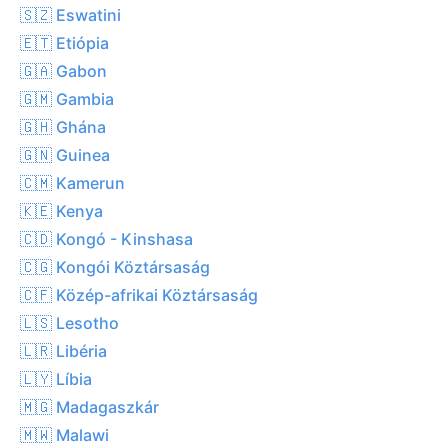
🇸🇿 Eswatini
🇪🇹 Etiópia
🇬🇦 Gabon
🇬🇲 Gambia
🇬🇭 Ghána
🇬🇳 Guinea
🇨🇲 Kamerun
🇰🇪 Kenya
🇨🇩 Kongó - Kinshasa
🇨🇬 Kongói Köztársaság
🇨🇫 Közép-afrikai Köztársaság
🇱🇸 Lesotho
🇱🇷 Libéria
🇱🇾 Líbia
🇲🇬 Madagaszkár
🇲🇼 Malawi