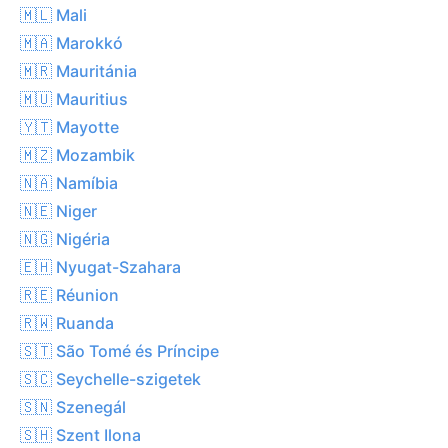
🇲🇱 Mali
🇲🇦 Marokkó
🇲🇷 Mauritánia
🇲🇺 Mauritius
🇾🇹 Mayotte
🇲🇿 Mozambik
🇳🇦 Namíbia
🇳🇪 Niger
🇳🇬 Nigéria
🇪🇭 Nyugat-Szahara
🇷🇪 Réunion
🇷🇼 Ruanda
🇸🇹 São Tomé és Príncipe
🇸🇨 Seychelle-szigetek
🇸🇳 Szenegál
🇸🇭 Szent Ilona