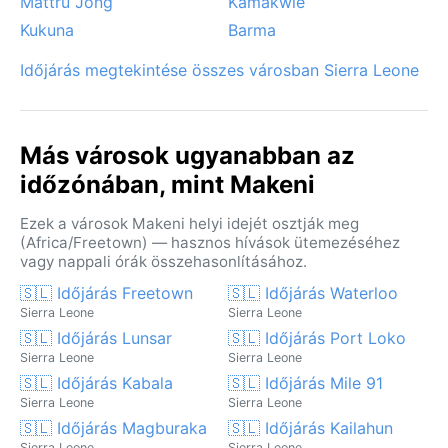
Mattru Jong
Kamakwie
Kukuna
Barma
Időjárás megtekintése összes városban Sierra Leone
Más városok ugyanabban az
időzónában, mint Makeni
Ezek a városok Makeni helyi idejét osztják meg
(Africa/Freetown) — hasznos hívások ütemezéséhez
vagy nappali órák összehasonlításához.
🇸🇱 Időjárás Freetown
🇸🇱 Időjárás Waterloo
Sierra Leone
Sierra Leone
🇸🇱 Időjárás Lunsar
🇸🇱 Időjárás Port Loko
Sierra Leone
Sierra Leone
🇸🇱 Időjárás Kabala
🇸🇱 Időjárás Mile 91
Sierra Leone
Sierra Leone
🇸🇱 Időjárás Magburaka
🇸🇱 Időjárás Kailahun
Sierra Leone
Sierra Leone