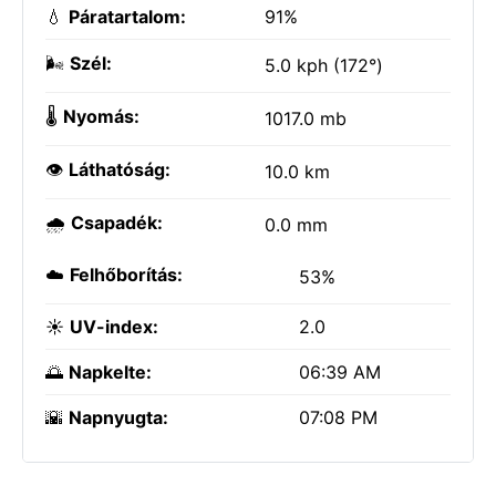
💧
Páratartalom:
91%
🌬️
Szél:
5.0 kph (172°)
🌡️
Nyomás:
1017.0 mb
👁️
Láthatóság:
10.0 km
🌧️
Csapadék:
0.0 mm
☁️
Felhőborítás:
53%
☀️
UV-index:
2.0
🌅
Napkelte:
06:39 AM
🌇
Napnyugta:
07:08 PM