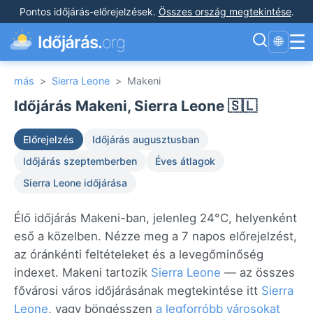
Pontos időjárás-előrejelzések
.
Összes ország megtekintése
.
☰
Időjárás.
org
🌐
más
>
Sierra Leone
>
Makeni
Időjárás Makeni, Sierra Leone 🇸🇱
Előrejelzés
Időjárás augusztusban
Időjárás szeptemberben
Éves átlagok
Sierra Leone időjárása
Élő időjárás Makeni-ban, jelenleg 24°C, helyenként
eső a közelben. Nézze meg a 7 napos előrejelzést,
az óránkénti feltételeket és a levegőminőség
indexet. Makeni tartozik
Sierra Leone
— az összes
fővárosi város időjárásának megtekintése itt
Sierra
Leone
, vagy böngésszen
a legforróbb városokat