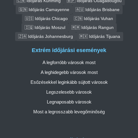
🇨🇳 Időjárás Kunming
🇧🇫 Időjárás Ouagadougou
🇬🇳 Időjárás Camayenne
🇦🇺 Időjárás Brisbane
🇺🇸 Időjárás Chicago
🇨🇳 Időjárás Vuhan
🇮🇶 Időjárás Moszul
🇲🇲 Időjárás Rangun
🇿🇦 Időjárás Johannesburg
🇲🇽 Időjárás Tijuana
Extrém időjárási események
A legforróbb városok most
A leghidegebb városok most
Esőzésekkel leginkább sújtott városok
Legszelesebb városok
Legnaposabb városok
Most a legrosszabb levegőminőség