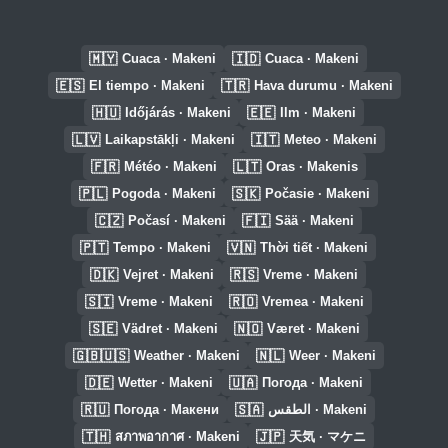
🇲🇾
🇮🇩
Cuaca · Makeni
Cuaca · Makeni
🇪🇸
🇹🇷
El tiempo · Makeni
Hava durumu · Makeni
🇭🇺
🇪🇪
Időjárás · Makeni
Ilm · Makeni
🇱🇻
🇮🇹
Laikapstākļi · Makeni
Meteo · Makeni
🇫🇷
🇱🇹
Météo · Makeni
Oras · Makenis
🇵🇱
🇸🇰
Pogoda · Makeni
Počasie · Makeni
🇨🇿
🇫🇮
Počasí · Makeni
Sää · Makeni
🇵🇹
🇻🇳
Tempo · Makeni
Thời tiết · Makeni
🇩🇰
🇷🇸
Vejret · Makeni
Vreme · Makeni
🇸🇮
🇷🇴
Vreme · Makeni
Vremea · Makeni
🇸🇪
🇳🇴
Vädret · Makeni
Været · Makeni
🇬🇧🇺🇸
🇳🇱
Weather · Makeni
Weer · Makeni
🇩🇪
🇺🇦
Wetter · Makeni
Погода · Makeni
🇷🇺
🇸🇦
Погода · Макени
الطقس · Makeni
🇹🇭
🇯🇵
สภาพอากาศ · Makeni
天気 · マケニ