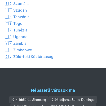
🇸🇴 Szomália
🇸🇩 Szudán
🇹🇿 Tanzánia
🇹🇬 Togo
🇹🇳 Tunézia
🇺🇬 Uganda
🇿🇲 Zambia
🇿🇼 Zimbabwe
🇨🇻 Zöld-foki Köztársaság
Népszerű városok ma
🇨🇳 Időjárás Shaoxing
🇩🇴 Időjárás Santo Domingo