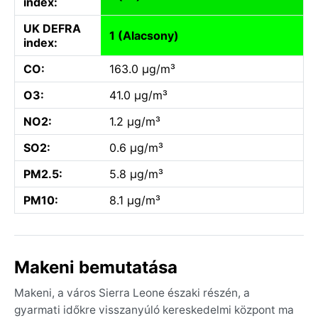
index:
UK DEFRA
1 (Alacsony)
index:
CO:
163.0 µg/m³
O3:
41.0 µg/m³
NO2:
1.2 µg/m³
SO2:
0.6 µg/m³
PM2.5:
5.8 µg/m³
PM10:
8.1 µg/m³
Makeni bemutatása
Makeni, a város Sierra Leone északi részén, a
gyarmati időkre visszanyúló kereskedelmi központ ma