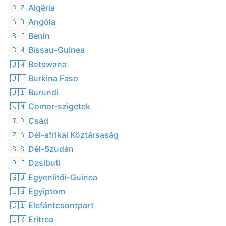
🇩🇿 Algéria
🇦🇴 Angóla
🇧🇯 Benin
🇬🇼 Bissau-Guinea
🇧🇼 Botswana
🇧🇫 Burkina Faso
🇧🇮 Burundi
🇰🇲 Comor-szigetek
🇹🇩 Csád
🇿🇦 Dél-afrikai Köztársaság
🇸🇸 Dél-Szudán
🇩🇯 Dzsibuti
🇬🇶 Egyenlítői-Guinea
🇪🇬 Egyiptom
🇨🇮 Elefántcsontpart
🇪🇷 Eritrea