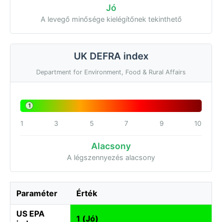
Jó
A levegő minősége kielégítőnek tekinthető
UK DEFRA index
Department for Environment, Food & Rural Affairs
1
1
3
5
7
9
10
Alacsony
A légszennyezés alacsony
Paraméter
Érték
US EPA
1 (Jó)