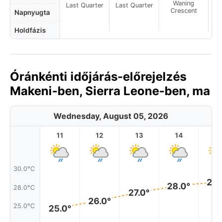
Waning
Last Quarter
Last Quarter
Crescent
Napnyugta
Holdfázis
Óránkénti időjárás-előrejelzés
Makeni-ben, Sierra Leone-ben, ma
Wednesday, August 05, 2026
11
12
13
14
1
30.0°C
28.
28.0°
28.0°C
27.0°
26.0°
25.0°C
25.0°