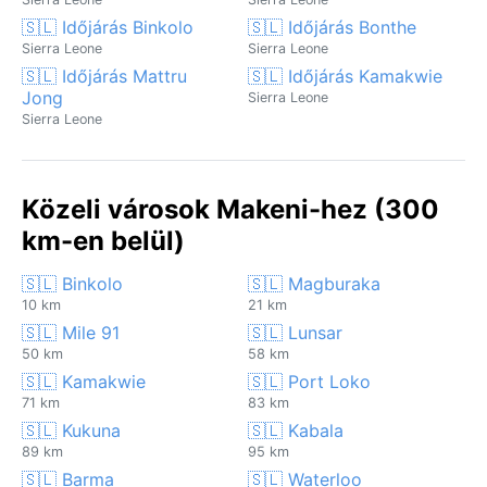
🇸🇱 Időjárás Binkolo
🇸🇱 Időjárás Bonthe
Sierra Leone
Sierra Leone
🇸🇱 Időjárás Mattru
🇸🇱 Időjárás Kamakwie
Jong
Sierra Leone
Sierra Leone
Közeli városok Makeni-hez (300
km-en belül)
🇸🇱 Binkolo
🇸🇱 Magburaka
10 km
21 km
🇸🇱 Mile 91
🇸🇱 Lunsar
50 km
58 km
🇸🇱 Kamakwie
🇸🇱 Port Loko
71 km
83 km
🇸🇱 Kukuna
🇸🇱 Kabala
89 km
95 km
🇸🇱 Barma
🇸🇱 Waterloo