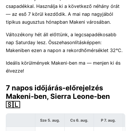
csapadékkal. Használja ki a következő néhány órát
— az eső 7 körül kezdődik. A mai nap nagyjából
tipikus augusztus hónapban Makeni városában.
Változékony hét áll előttünk, a legcsapadékosabb
nap Saturday lesz. Összehasonlításképpen:
Makeniben ezen a napon a rekordhőmérséklet 32°C.
Ideális körülmények Makeni-ben ma — menjen ki és
élvezze!
7 napos időjárás-előrejelzés
Makeni-ben, Sierra Leone-ben
🇸🇱
Sze 5. aug.
Cs 6. aug.
P 7. aug.
S