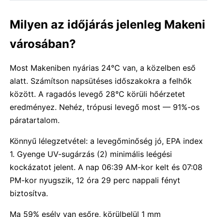
Milyen az időjárás jelenleg Makeni
városában?
Most Makeniben nyárias 24°C van, a közelben eső
alatt. Számítson napsütéses időszakokra a felhők
között. A ragadós levegő 28°C körüli hőérzetet
eredményez. Nehéz, trópusi levegő most — 91%-os
páratartalom.
Könnyű lélegzetvétel: a levegőminőség jó, EPA index
1. Gyenge UV-sugárzás (2) minimális leégési
kockázatot jelent. A nap 06:39 AM-kor kelt és 07:08
PM-kor nyugszik, 12 óra 29 perc nappali fényt
biztosítva.
Ma 59% esély van esőre, körülbelül 1 mm