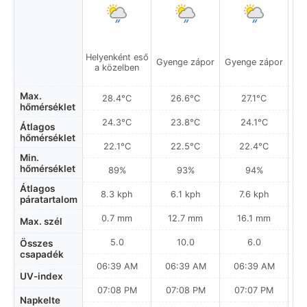
Helyenként eső
Gyenge zápor
Gyenge zápor
Gy
a közelben
Max.
28.4°C
26.6°C
27.1°C
hőmérséklet
24.3°C
23.8°C
24.1°C
Átlagos
hőmérséklet
22.1°C
22.5°C
22.4°C
Min.
hőmérséklet
89%
93%
94%
Átlagos
8.3 kph
6.1 kph
7.6 kph
páratartalom
0.7 mm
12.7 mm
16.1 mm
Max. szél
5.0
10.0
6.0
Összes
csapadék
06:39 AM
06:39 AM
06:39 AM
0
UV-index
07:08 PM
07:08 PM
07:07 PM
Napkelte