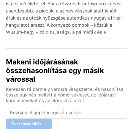
is pezsgő életet él. Bár a főváros Freetownhoz képest
csendesebb, a piacok, a színes vásznak alatt kínált
áruk és az utcák nyüzsgése autentikus nyugat-afrikai
hangulatot áraszt. A környező dombok – köztük a
Wusum-hegy – zöld bujasága, a pálmafák és a
kakaóültetvények a trópusi táj jellegzetességeit
mutatják. Bár a turisták kevésbé ismerik, a Bumbuna-
vízesés és a közeli természetvédelmi területek a
Makeni időjárásának
természet kedvelőit csalogatják.
összehasonlítása egy másik
Makeni éghajlata a trópusi monszun (Am) osztályba
várossal
tartozik. Ez két markáns évszakot jelent: a száraz
évszakot novembertől áprilisig, amikor a hőmérséklet
Keressen rá bármely városra világszerte, és hasonlítsa
gyakran 30 °C fölé kúszik, a levegő viszont ilyenkor
össze egymás mellett a hőmérsékletet, az időjárási
kevésbé párás. A májustól októberig tartó esős
körülményeket és az előrejelzéseket.
évszakban szinte napi rendszerességgel zúdul le a
monszun eső, a csapadékmennyiség elérheti a 3000
mm-t is, a páratartalom pedig szinte állandó, 80%
Összehasonlítás →
feletti. Mit érdemes csomagolni? Könnyű