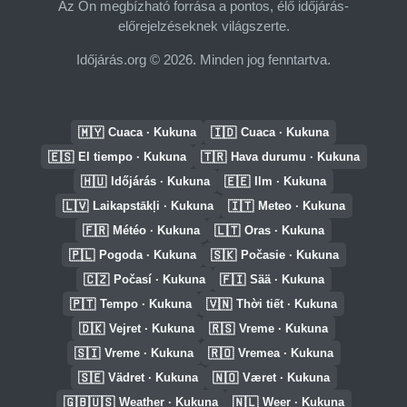
Az Ön megbízható forrása a pontos, élő időjárás-
előrejelzéseknek világszerte.
Időjárás.org © 2026. Minden jog fenntartva.
🇲🇾
🇮🇩
Cuaca · Kukuna
Cuaca · Kukuna
🇪🇸
🇹🇷
El tiempo · Kukuna
Hava durumu · Kukuna
🇭🇺
🇪🇪
Időjárás · Kukuna
Ilm · Kukuna
🇱🇻
🇮🇹
Laikapstākļi · Kukuna
Meteo · Kukuna
🇫🇷
🇱🇹
Météo · Kukuna
Oras · Kukuna
🇵🇱
🇸🇰
Pogoda · Kukuna
Počasie · Kukuna
🇨🇿
🇫🇮
Počasí · Kukuna
Sää · Kukuna
🇵🇹
🇻🇳
Tempo · Kukuna
Thời tiết · Kukuna
🇩🇰
🇷🇸
Vejret · Kukuna
Vreme · Kukuna
🇸🇮
🇷🇴
Vreme · Kukuna
Vremea · Kukuna
🇸🇪
🇳🇴
Vädret · Kukuna
Været · Kukuna
🇬🇧🇺🇸
🇳🇱
Weather · Kukuna
Weer · Kukuna