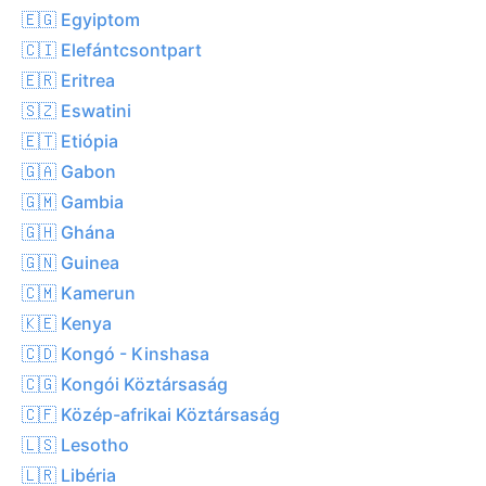
🇪🇬 Egyiptom
🇨🇮 Elefántcsontpart
🇪🇷 Eritrea
🇸🇿 Eswatini
🇪🇹 Etiópia
🇬🇦 Gabon
🇬🇲 Gambia
🇬🇭 Ghána
🇬🇳 Guinea
🇨🇲 Kamerun
🇰🇪 Kenya
🇨🇩 Kongó - Kinshasa
🇨🇬 Kongói Köztársaság
🇨🇫 Közép-afrikai Köztársaság
🇱🇸 Lesotho
🇱🇷 Libéria