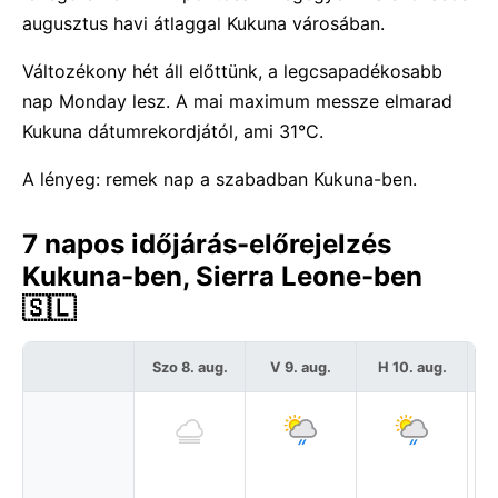
augusztus havi átlaggal Kukuna városában.
Változékony hét áll előttünk, a legcsapadékosabb
nap Monday lesz. A mai maximum messze elmarad
Kukuna dátumrekordjától, ami 31°C.
A lényeg: remek nap a szabadban Kukuna-ben.
7 napos időjárás-előrejelzés
Kukuna-ben, Sierra Leone-ben
🇸🇱
Szo 8. aug.
V 9. aug.
H 10. aug.
K