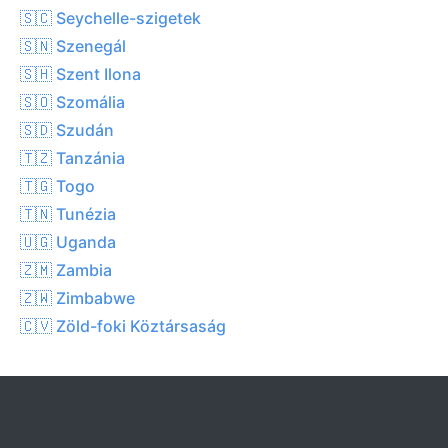
🇸🇨 Seychelle-szigetek
🇸🇳 Szenegál
🇸🇭 Szent Ilona
🇸🇴 Szomália
🇸🇩 Szudán
🇹🇿 Tanzánia
🇹🇬 Togo
🇹🇳 Tunézia
🇺🇬 Uganda
🇿🇲 Zambia
🇿🇼 Zimbabwe
🇨🇻 Zöld-foki Köztársaság