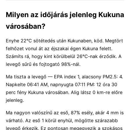
Milyen az időjárás jelenleg Kukuna
városában?
Enyhe 22°C sötétedés után Kukunaben, köd. Megtört
felhőzet vonul át az éjszakai égen Kukuna felett.
Számíts rá, hogy kint körülbelül 26°C-nak érződik. A
levegő sűrű és fojtogató 98%-nál.
Ma tiszta a levegő — EPA index 1, alacsony PM2.5: 4.
Napkelte 06:41 AM, napnyugta 07:11 PM: 12 óra 30
perc fény Kukuna városában. Alig látsz 0 km-re előre
jelenleg.
Ma nagyon valószínű az eső, 87% esély, akár 4 mm is
várható. Az eső 1 körül enyhül, mögötte szárazabb
levegő érkezik. Ez pontosan megegyezik a szokásos