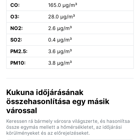
CO:
165.0 µg/m³
O3:
28.0 µg/m³
NO2:
2.6 µg/m³
SO2:
0.4 µg/m³
PM2.5:
3.6 µg/m³
PM10:
3.8 µg/m³
Kukuna időjárásának
összehasonlítása egy másik
várossal
Keressen rá bármely városra világszerte, és hasonlítsa
össze egymás mellett a hőmérsékletet, az időjárási
körülményeket és az előrejelzéseket.