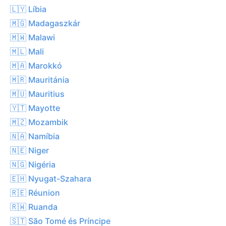
🇱🇾 Líbia
🇲🇬 Madagaszkár
🇲🇼 Malawi
🇲🇱 Mali
🇲🇦 Marokkó
🇲🇷 Mauritánia
🇲🇺 Mauritius
🇾🇹 Mayotte
🇲🇿 Mozambik
🇳🇦 Namíbia
🇳🇪 Niger
🇳🇬 Nigéria
🇪🇭 Nyugat-Szahara
🇷🇪 Réunion
🇷🇼 Ruanda
🇸🇹 São Tomé és Príncipe