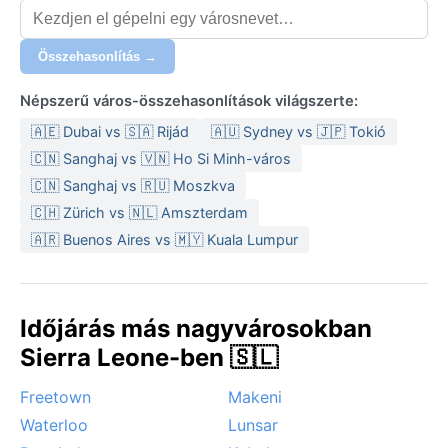
Összehasonlítás →
Népszerű város-összehasonlítások világszerte:
🇦🇪 Dubai vs 🇸🇦 Rijád
🇦🇺 Sydney vs 🇯🇵 Tokió
🇨🇳 Sanghaj vs 🇻🇳 Ho Si Minh-város
🇨🇳 Sanghaj vs 🇷🇺 Moszkva
🇨🇭 Zürich vs 🇳🇱 Amszterdam
🇦🇷 Buenos Aires vs 🇲🇾 Kuala Lumpur
Időjárás más nagyvárosokban
Sierra Leone-ben 🇸🇱
Freetown
Makeni
Waterloo
Lunsar