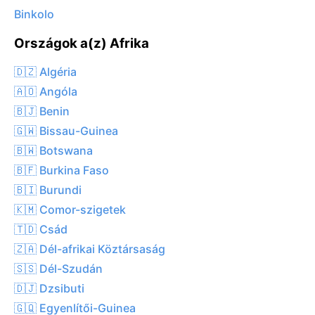
Binkolo
Országok a(z) Afrika
🇩🇿 Algéria
🇦🇴 Angóla
🇧🇯 Benin
🇬🇼 Bissau-Guinea
🇧🇼 Botswana
🇧🇫 Burkina Faso
🇧🇮 Burundi
🇰🇲 Comor-szigetek
🇹🇩 Csád
🇿🇦 Dél-afrikai Köztársaság
🇸🇸 Dél-Szudán
🇩🇯 Dzsibuti
🇬🇶 Egyenlítői-Guinea