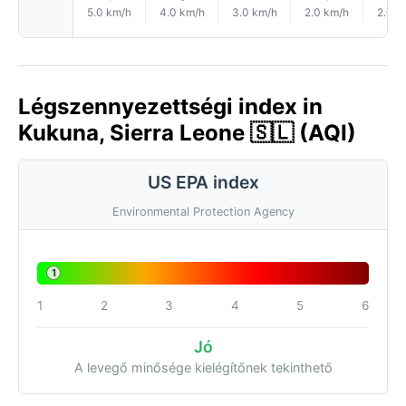
5.0 km/h
4.0 km/h
3.0 km/h
2.0 km/h
2.0 k
Légszennyezettségi index in
Kukuna, Sierra Leone 🇸🇱 (AQI)
US EPA index
Environmental Protection Agency
1
1
2
3
4
5
6
Jó
A levegő minősége kielégítőnek tekinthető