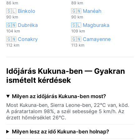
86 km
89 km
🇸🇱 Binkolo
🇬🇳 Manéah
90 km
90 km
🇬🇳 Dubréka
🇸🇱 Magburaka
104 km
109 km
🇬🇳 Conakry
🇬🇳 Camayenne
112 km
113 km
Időjárás Kukuna-ben — Gyakran
ismételt kérdések
Milyen az időjárás Kukuna-ben most?
Most Kukuna-ben, Sierra Leone-ben, 22°C van, köd.
A páratartalom 98%, a szél sebessége 5 km/h. Az
érzett hőmérséklet 26°C.
Milyen lesz az idő Kukuna-ben holnap?