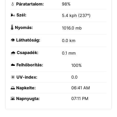
💧
Páratartalom:
98%
🌬️
Szél:
5.4 kph (237°)
🌡️
Nyomás:
1016.0 mb
👁️
Láthatóság:
0.0 km
🌧️
Csapadék:
0.1 mm
☁️
Felhőborítás:
100%
☀️
UV-index:
0.0
🌅
Napkelte:
06:41 AM
🌇
Napnyugta:
07:11 PM