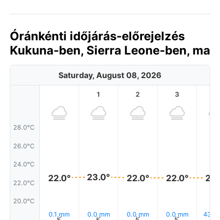
Óránkénti időjárás-előrejelzés
Kukuna-ben, Sierra Leone-ben, ma
Saturday, August 08, 2026
1
2
3
4
28.0°C
26.0°C
24.0°C
23.0°
22.0°
22.0°
22.0°
22.
22.0°C
20.0°C
0.1 mm
0.0 mm
0.0 mm
0.0 mm
43% 
↑
↑
↑
↑