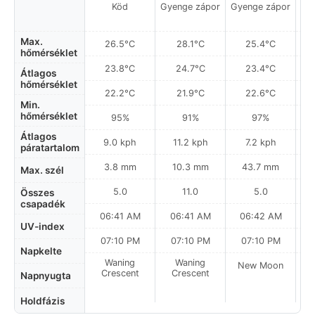
Köd
Gyenge zápor
Gyenge zápor
Gy
Max.
26.5°C
28.1°C
25.4°C
hőmérséklet
23.8°C
24.7°C
23.4°C
Átlagos
hőmérséklet
22.2°C
21.9°C
22.6°C
Min.
hőmérséklet
95%
91%
97%
Átlagos
9.0 kph
11.2 kph
7.2 kph
páratartalom
3.8 mm
10.3 mm
43.7 mm
Max. szél
5.0
11.0
5.0
Összes
csapadék
06:41 AM
06:41 AM
06:42 AM
0
UV-index
07:10 PM
07:10 PM
07:10 PM
Napkelte
Waning
Waning
New Moon
N
Crescent
Crescent
Napnyugta
Holdfázis