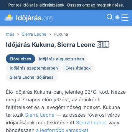
Pontos időjárás-előrejelzések
.
Összes ország megtekintése
.
☰
Időjárás.
org
🌐
más
>
Sierra Leone
>
Kukuna
Időjárás Kukuna, Sierra Leone 🇸🇱
Előrejelzés
Időjárás augusztusban
Időjárás szeptemberben
Éves átlagok
Sierra Leone időjárása
Élő időjárás Kukuna-ban, jelenleg 22°C, köd. Nézze
meg a 7 napos előrejelzést, az óránkénti
feltételeket és a levegőminőség indexet. Kukuna
tartozik
Sierra Leone
— az összes fővárosi város
időjárásának megtekintése itt
Sierra Leone
, vagy
böngésszen
a legforróbb városokat