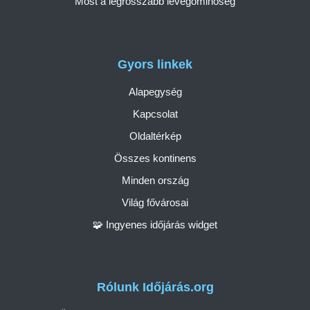
Most a legrosszabb levegőminőség
Gyors linkek
Alapegység
Kapcsolat
Oldaltérkép
Összes kontinens
Minden ország
Világ fővárosai
🧩 Ingyenes időjárás widget
Rólunk Időjárás.org