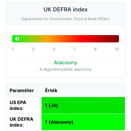
UK DEFRA index
Department for Environment, Food & Rural Affairs
1
1
3
5
7
9
10
Alacsony
A légszennyezés alacsony
Paraméter
Érték
US EPA
1 (Jó)
index:
UK DEFRA
1 (Alacsony)
index: