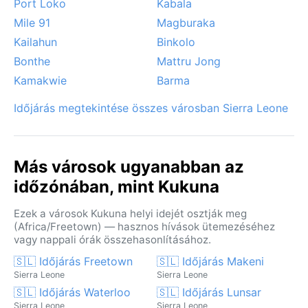
Port Loko
Kabala
Mile 91
Magburaka
Kailahun
Binkolo
Bonthe
Mattru Jong
Kamakwie
Barma
Időjárás megtekintése összes városban Sierra Leone
Más városok ugyanabban az
időzónában, mint Kukuna
Ezek a városok Kukuna helyi idejét osztják meg
(Africa/Freetown) — hasznos hívások ütemezéséhez
vagy nappali órák összehasonlításához.
🇸🇱 Időjárás Freetown
🇸🇱 Időjárás Makeni
Sierra Leone
Sierra Leone
🇸🇱 Időjárás Waterloo
🇸🇱 Időjárás Lunsar
Sierra Leone
Sierra Leone