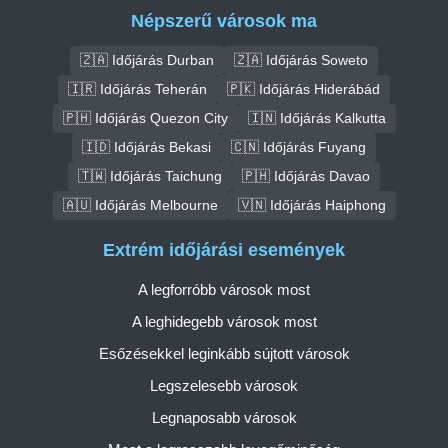
Népszerű városok ma
🇿🇦 Időjárás Durban
🇿🇦 Időjárás Soweto
🇮🇷 Időjárás Teherán
🇵🇰 Időjárás Hiderábád
🇵🇭 Időjárás Quezon City
🇮🇳 Időjárás Kalkutta
🇮🇩 Időjárás Bekasi
🇨🇳 Időjárás Fuyang
🇹🇼 Időjárás Taichung
🇵🇭 Időjárás Davao
🇦🇺 Időjárás Melbourne
🇻🇳 Időjárás Haiphong
Extrém időjárási események
A legforróbb városok most
A leghidegebb városok most
Esőzésekkel leginkább sújtott városok
Legszelesebb városok
Legnaposabb városok