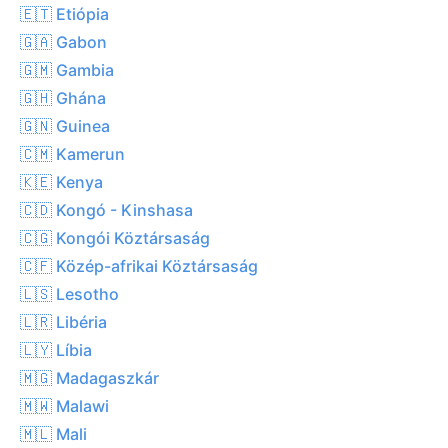
🇪🇹 Etiópia
🇬🇦 Gabon
🇬🇲 Gambia
🇬🇭 Ghána
🇬🇳 Guinea
🇨🇲 Kamerun
🇰🇪 Kenya
🇨🇩 Kongó - Kinshasa
🇨🇬 Kongói Köztársaság
🇨🇫 Közép-afrikai Köztársaság
🇱🇸 Lesotho
🇱🇷 Libéria
🇱🇾 Líbia
🇲🇬 Madagaszkár
🇲🇼 Malawi
🇲🇱 Mali