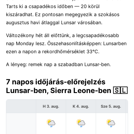
Tarts ki a csapadékos időben — 20 körül
kiszáradhat. Ez pontosan megegyezik a szokásos
augusztus havi átlaggal Lunsar városában.
Változékony hét áll előttünk, a legcsapadékosabb
nap Monday lesz. Összehasonlításképpen: Lunsarben
ezen a napon a rekordhőmérséklet 33°C.
A lényeg: remek nap a szabadban Lunsar-ben.
7 napos időjárás-előrejelzés
Lunsar-ben, Sierra Leone-ben 🇸🇱
H 3. aug.
K 4. aug.
Sze 5. aug.
C