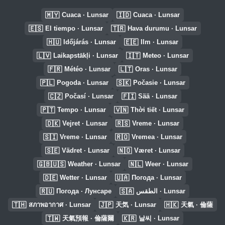
🇲🇾
🇮🇩
Cuaca · Lunsar
Cuaca · Lunsar
🇪🇸
🇹🇷
El tiempo · Lunsar
Hava durumu · Lunsar
🇭🇺
🇪🇪
Időjárás · Lunsar
Ilm · Lunsar
🇱🇻
🇮🇹
Laikapstākļi · Lunsar
Meteo · Lunsar
🇫🇷
🇱🇹
Météo · Lunsar
Oras · Lunsar
🇵🇱
🇸🇰
Pogoda · Lunsar
Počasie · Lunsar
🇨🇿
🇫🇮
Počasí · Lunsar
Sää · Lunsar
🇵🇹
🇻🇳
Tempo · Lunsar
Thời tiết · Lunsar
🇩🇰
🇷🇸
Vejret · Lunsar
Vreme · Lunsar
🇸🇮
🇷🇴
Vreme · Lunsar
Vremea · Lunsar
🇸🇪
🇳🇴
Vädret · Lunsar
Været · Lunsar
🇬🇧🇺🇸
🇳🇱
Weather · Lunsar
Weer · Lunsar
🇩🇪
🇺🇦
Wetter · Lunsar
Погода · Lunsar
🇷🇺
🇸🇦
Погода · Лунсаре
الطقس · Lunsar
🇹🇭
🇯🇵
🇭🇰
สภาพอากาศ · Lunsar
天気 · Lunsar
天氣 · 倫薩
🇹🇼
🇰🇷
天氣預報 · 倫薩爾
날씨 · Lunsar