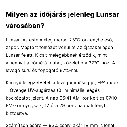
Milyen az időjárás jelenleg Lunsar
városában?
Lunsar ma este meleg marad 23°C-on, enyhe eső,
zápor. Megtört felhőzet vonul át az éjszakai égen
Lunsar felett. Kicsit melegebbnek érződik, mint
amennyit a hőmérő mutat, közelebb a 27°C-hoz. A
levegő sűrű és fojtogató 97%-nál.
Könnyű lélegzetvétel: a levegőminőség jó, EPA index
1. Gyenge UV-sugárzás (0) minimális leégési
kockázatot jelent. A nap 06:41 AM-kor kelt és 07:10
PM-kor nyugszik, 12 óra 29 perc nappali fényt
biztosítva.
Számítson esőre — 93% esély, akár 18 mm is lehet.