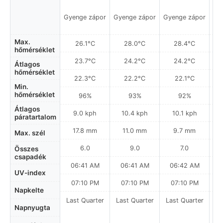
Gyenge zápor
Gyenge zápor
Gyenge zápor
Gy
Max.
26.1°C
28.0°C
28.4°C
hőmérséklet
23.7°C
24.2°C
24.2°C
Átlagos
hőmérséklet
22.3°C
22.2°C
22.1°C
Min.
hőmérséklet
96%
93%
92%
Átlagos
9.0 kph
10.4 kph
10.1 kph
páratartalom
17.8 mm
11.0 mm
9.7 mm
Max. szél
6.0
9.0
7.0
Összes
csapadék
06:41 AM
06:41 AM
06:42 AM
0
UV-index
07:10 PM
07:10 PM
07:10 PM
Napkelte
Last Quarter
Last Quarter
Last Quarter
La
Napnyugta