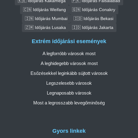
🇰🇪 Időjárás Kakamega
🇵🇰 Időjárás Faisalabad
🇨🇳 Időjárás Weifang
🇬🇳 Időjárás Conakry
🇮🇳 Időjárás Mumbai
🇮🇩 Időjárás Bekasi
🇿🇲 Időjárás Lusaka
🇮🇩 Időjárás Jakarta
Extrém időjárási események
A legforróbb városok most
A leghidegebb városok most
Esőzésekkel leginkább sújtott városok
Legszelesebb városok
Legnaposabb városok
Most a legrosszabb levegőminőség
Gyors linkek