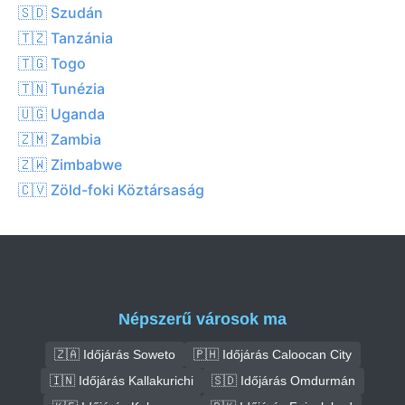
🇸🇩 Szudán
🇹🇿 Tanzánia
🇹🇬 Togo
🇹🇳 Tunézia
🇺🇬 Uganda
🇿🇲 Zambia
🇿🇼 Zimbabwe
🇨🇻 Zöld-foki Köztársaság
Népszerű városok ma
🇿🇦 Időjárás Soweto
🇵🇭 Időjárás Caloocan City
🇮🇳 Időjárás Kallakurichi
🇸🇩 Időjárás Omdurmán