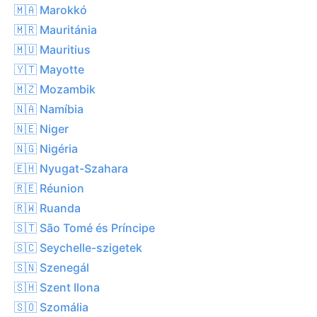
🇲🇦 Marokkó
🇲🇷 Mauritánia
🇲🇺 Mauritius
🇾🇹 Mayotte
🇲🇿 Mozambik
🇳🇦 Namíbia
🇳🇪 Niger
🇳🇬 Nigéria
🇪🇭 Nyugat-Szahara
🇷🇪 Réunion
🇷🇼 Ruanda
🇸🇹 São Tomé és Príncipe
🇸🇨 Seychelle-szigetek
🇸🇳 Szenegál
🇸🇭 Szent Ilona
🇸🇴 Szomália