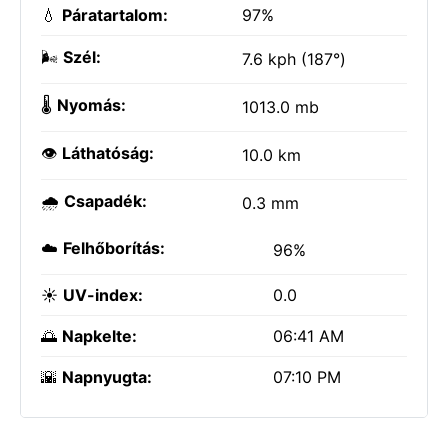
💧
Páratartalom:
97%
🌬️
Szél:
7.6 kph (187°)
🌡️
Nyomás:
1013.0 mb
👁️
Láthatóság:
10.0 km
🌧️
Csapadék:
0.3 mm
☁️
Felhőborítás:
96%
☀️
UV-index:
0.0
🌅
Napkelte:
06:41 AM
🌇
Napnyugta:
07:10 PM