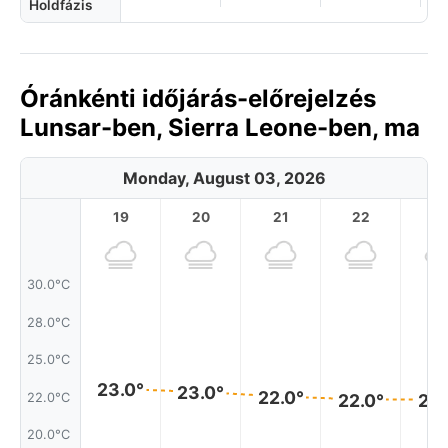
Holdfázis
Óránkénti időjárás-előrejelzés
Lunsar-ben, Sierra Leone-ben, ma
Monday, August 03, 2026
19
20
21
22
2
30.0°C
28.0°C
25.0°C
23.0°
23.0°
22.0°
22.0°C
22.0°
22.
20.0°C