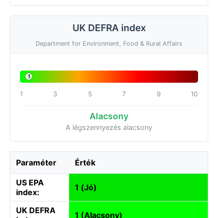
UK DEFRA index
Department for Environment, Food & Rural Affairs
1
1
3
5
7
9
10
Alacsony
A légszennyezés alacsony
Paraméter
Érték
US EPA
1 (Jó)
index:
UK DEFRA
1 (Alacsony)