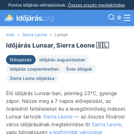
Pontos időjárás-előrejelzések
.
Összes ország megtekintése
.
☰
Időjárás.
org
🌐
más
>
Sierra Leone
>
Lunsar
Időjárás Lunsar, Sierra Leone 🇸🇱
Előrejelzés
Időjárás augusztusban
Időjárás szeptemberben
Éves átlagok
Sierra Leone időjárása
Élő időjárás Lunsar-ban, jelenleg 23°C, gyenge
zápor. Nézze meg a 7 napos előrejelzést, az
óránkénti feltételeket és a levegőminőség indexet.
Lunsar tartozik
Sierra Leone
— az összes fővárosi
város időjárásának megtekintése itt
Sierra Leone
,
vagy böngésszen
a legforróbb városokat