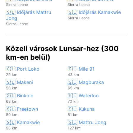
Sierra Leone
Sierra Leone
🇸🇱 Időjárás Mattru
🇸🇱 Időjárás Kamakwie
Jong
Sierra Leone
Sierra Leone
Közeli városok Lunsar-hez (300
km-en belül)
🇸🇱 Port Loko
🇸🇱 Mile 91
29 km
43 km
🇸🇱 Makeni
🇸🇱 Magburaka
58 km
65 km
🇸🇱 Binkolo
🇸🇱 Waterloo
68 km
70 km
🇸🇱 Freetown
🇸🇱 Kukuna
80 km
81 km
🇸🇱 Kamakwie
🇸🇱 Mattru Jong
96 km
127 km