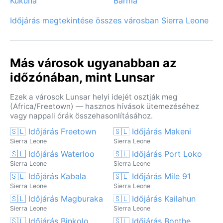
Kukuna
Barma
Időjárás megtekintése összes városban Sierra Leone
Más városok ugyanabban az
időzónában, mint Lunsar
Ezek a városok Lunsar helyi idejét osztják meg
(Africa/Freetown) — hasznos hívások ütemezéséhez
vagy nappali órák összehasonlításához.
🇸🇱 Időjárás Freetown
🇸🇱 Időjárás Makeni
Sierra Leone
Sierra Leone
🇸🇱 Időjárás Waterloo
🇸🇱 Időjárás Port Loko
Sierra Leone
Sierra Leone
🇸🇱 Időjárás Kabala
🇸🇱 Időjárás Mile 91
Sierra Leone
Sierra Leone
🇸🇱 Időjárás Magburaka
🇸🇱 Időjárás Kailahun
Sierra Leone
Sierra Leone
🇸🇱 Időjárás Binkolo
🇸🇱 Időjárás Bonthe