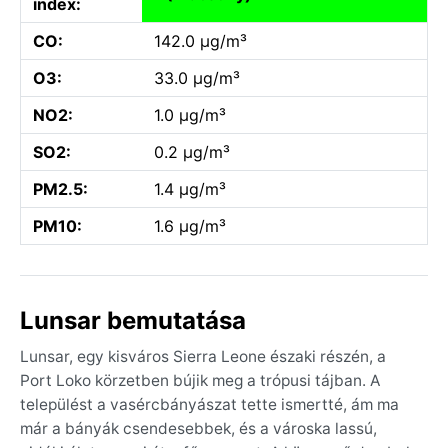
index:
CO:
142.0 µg/m³
O3:
33.0 µg/m³
NO2:
1.0 µg/m³
SO2:
0.2 µg/m³
PM2.5:
1.4 µg/m³
PM10:
1.6 µg/m³
Lunsar bemutatása
Lunsar, egy kisváros Sierra Leone északi részén, a
Port Loko körzetben bújik meg a trópusi tájban. A
települést a vasércbányászat tette ismertté, ám ma
már a bányák csendesebbek, és a városka lassú,