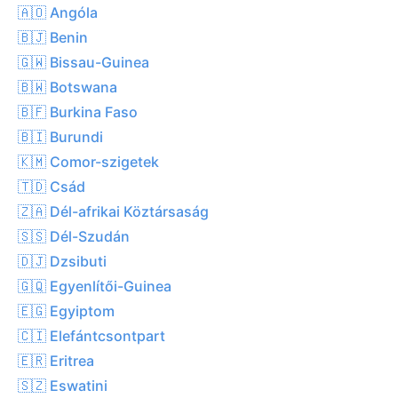
🇦🇴 Angóla
🇧🇯 Benin
🇬🇼 Bissau-Guinea
🇧🇼 Botswana
🇧🇫 Burkina Faso
🇧🇮 Burundi
🇰🇲 Comor-szigetek
🇹🇩 Csád
🇿🇦 Dél-afrikai Köztársaság
🇸🇸 Dél-Szudán
🇩🇯 Dzsibuti
🇬🇶 Egyenlítői-Guinea
🇪🇬 Egyiptom
🇨🇮 Elefántcsontpart
🇪🇷 Eritrea
🇸🇿 Eswatini