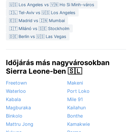
🇺🇸 Los Angeles vs 🇻🇳 Ho Si Minh-város
könnyű, pamut ruházat az alap, a monszunhoz
🇮🇱 Tel-Aviv vs 🇺🇸 Los Angeles
vízhatlan kabát és esernyő, a száraz évszakhoz
széles karimájú kalap és fényvédő krém is kell.
🇪🇸 Madrid vs 🇮🇳 Mumbai
🇮🇹 Milánó vs 🇸🇪 Stockholm
Az utazásra legalkalmasabb időszak a száraz évszak
🇩🇪 Berlin vs 🇺🇸 Las Vegas
vége, decembertől február elejéig, amikor a hőség
még elviselhetőbb, a levegő kevésbé párás, és a
harmattan sem annyira erős. A monszun alatt heves
felhőszakadások és helyi áradások nehezíthetik a
Időjárás más nagyvárosokban
közlekedést, a harmattan pedig – bár nem veszélyes –
Sierra Leone-ben 🇸🇱
poros homályba borítja a kilátást, ami a légutakat
érzékenyebbek számára kellemetlen lehet. A viharok
Freetown
Makeni
ritkák, de a trópusi esőzések intenzitása miatt
Waterloo
Port Loko
érdemes rugalmasan tervezni.
Kabala
Mile 91
Magburaka
Kailahun
Binkolo
Bonthe
Mattru Jong
Kamakwie