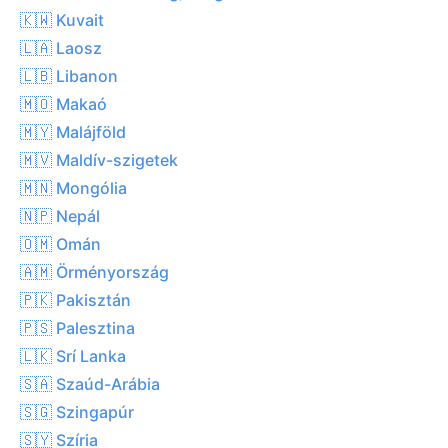
🇰🇼 Kuvait
🇱🇦 Laosz
🇱🇧 Libanon
🇲🇴 Makaó
🇲🇾 Malájföld
🇲🇻 Maldív-szigetek
🇲🇳 Mongólia
🇳🇵 Nepál
🇴🇲 Omán
🇦🇲 Örményország
🇵🇰 Pakisztán
🇵🇸 Palesztina
🇱🇰 Srí Lanka
🇸🇦 Szaúd-Arábia
🇸🇬 Szingapúr
🇸🇾 Szíria