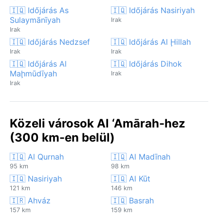
🇮🇶 Időjárás As
🇮🇶 Időjárás Nasiriyah
Sulaymānīyah
Irak
Irak
🇮🇶 Időjárás Nedzsef
🇮🇶 Időjárás Al Ḩillah
Irak
Irak
🇮🇶 Időjárás Al
🇮🇶 Időjárás Dihok
Maḩmūdīyah
Irak
Irak
Közeli városok Al ‘Amārah-hez
(300 km-en belül)
🇮🇶 Al Qurnah
🇮🇶 Al Madīnah
95 km
98 km
🇮🇶 Nasiriyah
🇮🇶 Al Kūt
121 km
146 km
🇮🇷 Ahváz
🇮🇶 Basrah
157 km
159 km