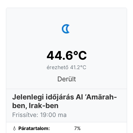
44.6°C
érezhető 41.2°C
Derült
Jelenlegi időjárás Al ‘Amārah-
ben, Irak-ben
Frissítve: 19:00 ma
💧
Páratartalom:
7%