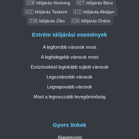
🇨🇳 Időjárás Hszining
🇦🇹 Időjárás Bécs
🇺🇿 Időjárás Taskent
🇨🇮 Időjárás Abidjan
🇨🇳 Időjárás Zibo
🇨🇳 Időjárás Ordos
Extrém időjárási események
A legforróbb városok most
A leghidegebb városok most
Esőzésekkel leginkább sújtott városok
Legszelesebb városok
Legnaposabb városok
Most a legrosszabb levegőminőség
Gyors linkek
Alapegység