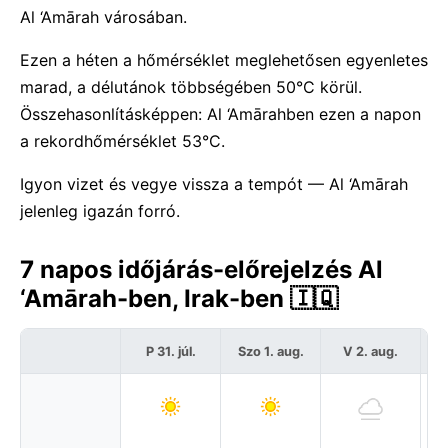
Al ‘Amārah városában.
Ezen a héten a hőmérséklet meglehetősen egyenletes
marad, a délutánok többségében 50°C körül.
Összehasonlításképpen: Al ‘Amārahben ezen a napon
a rekordhőmérséklet 53°C.
Igyon vizet és vegye vissza a tempót — Al ‘Amārah
jelenleg igazán forró.
7 napos időjárás-előrejelzés Al
‘Amārah-ben, Irak-ben 🇮🇶
P 31. júl.
Szo 1. aug.
V 2. aug.