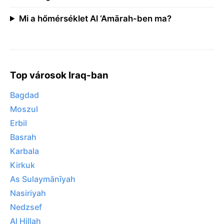
Mi a hőmérséklet Al ‘Amārah-ben ma?
Top városok Iraq-ban
Bagdad
Moszul
Erbil
Basrah
Karbala
Kirkuk
As Sulaymānīyah
Nasiriyah
Nedzsef
Al Ḩillah