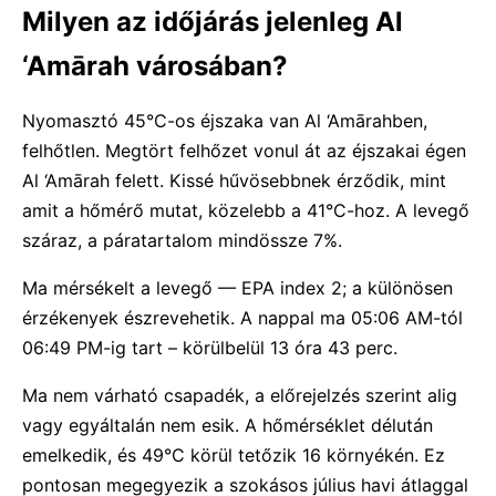
Milyen az időjárás jelenleg Al
‘Amārah városában?
Nyomasztó 45°C-os éjszaka van Al ‘Amārahben,
felhőtlen. Megtört felhőzet vonul át az éjszakai égen
Al ‘Amārah felett. Kissé hűvösebbnek érződik, mint
amit a hőmérő mutat, közelebb a 41°C-hoz. A levegő
száraz, a páratartalom mindössze 7%.
Ma mérsékelt a levegő — EPA index 2; a különösen
érzékenyek észrevehetik. A nappal ma 05:06 AM-tól
06:49 PM-ig tart – körülbelül 13 óra 43 perc.
Ma nem várható csapadék, a előrejelzés szerint alig
vagy egyáltalán nem esik. A hőmérséklet délután
emelkedik, és 49°C körül tetőzik 16 környékén. Ez
pontosan megegyezik a szokásos július havi átlaggal