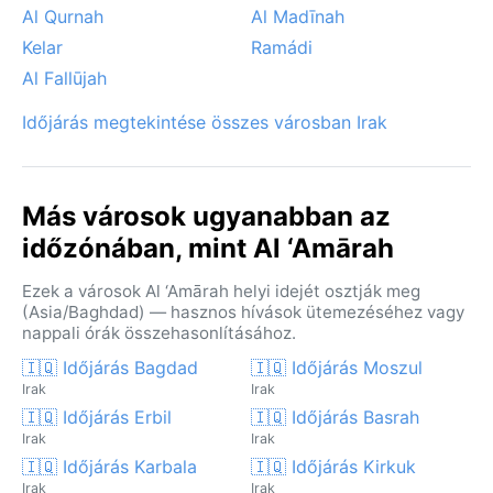
Al Qurnah
Al Madīnah
Kelar
Ramádi
Al Fallūjah
Időjárás megtekintése összes városban Irak
Más városok ugyanabban az
időzónában, mint Al ‘Amārah
Ezek a városok Al ‘Amārah helyi idejét osztják meg
(Asia/Baghdad) — hasznos hívások ütemezéséhez vagy
nappali órák összehasonlításához.
🇮🇶 Időjárás Bagdad
🇮🇶 Időjárás Moszul
Irak
Irak
🇮🇶 Időjárás Erbil
🇮🇶 Időjárás Basrah
Irak
Irak
🇮🇶 Időjárás Karbala
🇮🇶 Időjárás Kirkuk
Irak
Irak