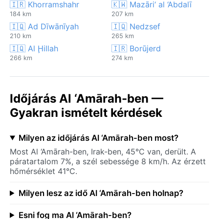
🇮🇷 Khorramshahr
🇰🇼 Mazāri‘ al ‘Abdalī
184 km
207 km
🇮🇶 Ad Dīwānīyah
🇮🇶 Nedzsef
210 km
265 km
🇮🇶 Al Ḩillah
🇮🇷 Borūjerd
266 km
274 km
Időjárás Al ‘Amārah-ben —
Gyakran ismételt kérdések
Milyen az időjárás Al ‘Amārah-ben most?
Most Al ‘Amārah-ben, Irak-ben, 45°C van, derült. A
páratartalom 7%, a szél sebessége 8 km/h. Az érzett
hőmérséklet 41°C.
Milyen lesz az idő Al ‘Amārah-ben holnap?
Esni fog ma Al ‘Amārah-ben?