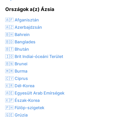
Országok a(z) Ázsia
🇦🇫 Afganisztán
🇦🇿 Azerbajdzsán
🇧🇭 Bahrein
🇧🇩 Banglades
🇧🇹 Bhután
🇮🇴 Brit Indiai-óceáni Terület
🇧🇳 Brunei
🇲🇲 Burma
🇨🇾 Ciprus
🇰🇷 Dél-Korea
🇦🇪 Egyesült Arab Emírségek
🇰🇵 Észak-Korea
🇵🇭 Fülöp-szigetek
🇬🇪 Grúzia