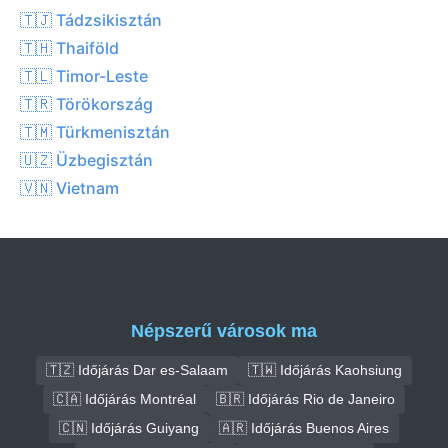
🇹🇯 Tádzsikisztán
🇹🇭 Thaiföld
🇹🇱 Timor-Leste
🇹🇷 Törökország
🇹🇲 Türkmenisztán
🇺🇿 Üzbegisztán
🇻🇳 Vietnam
Népszerű városok ma
🇹🇿 Időjárás Dar es-Salaam
🇹🇼 Időjárás Kaohsiung
🇨🇦 Időjárás Montréal
🇧🇷 Időjárás Rio de Janeiro
🇨🇳 Időjárás Guiyang
🇦🇷 Időjárás Buenos Aires