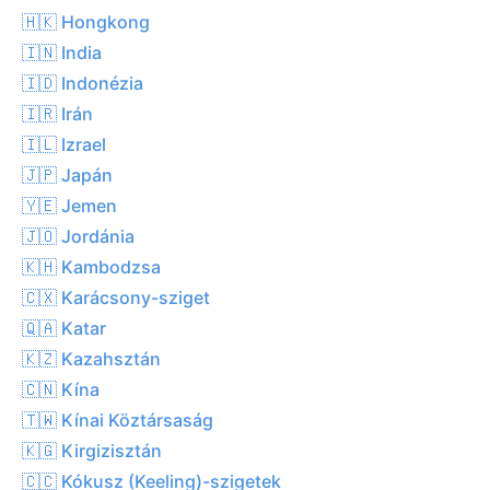
🇭🇰 Hongkong
🇮🇳 India
🇮🇩 Indonézia
🇮🇷 Irán
🇮🇱 Izrael
🇯🇵 Japán
🇾🇪 Jemen
🇯🇴 Jordánia
🇰🇭 Kambodzsa
🇨🇽 Karácsony-sziget
🇶🇦 Katar
🇰🇿 Kazahsztán
🇨🇳 Kína
🇹🇼 Kínai Köztársaság
🇰🇬 Kirgizisztán
🇨🇨 Kókusz (Keeling)-szigetek