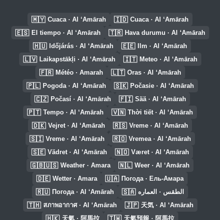
🇲🇾
🇮🇩
Cuaca · Al ‘Amārah
Cuaca · Al ‘Amārah
🇪🇸
🇹🇷
El tiempo · Al ‘Amārah
Hava durumu · Al ‘Amārah
🇭🇺
🇪🇪
Időjárás · Al ‘Amārah
Ilm · Al ‘Amārah
🇱🇻
🇮🇹
Laikapstākļi · Al ‘Amārah
Meteo · Al ‘Amārah
🇫🇷
🇱🇹
Météo · Amarah
Oras · Al ‘Amārah
🇵🇱
🇸🇰
Pogoda · Al ‘Amārah
Počasie · Al ‘Amārah
🇨🇿
🇫🇮
Počasí · Al ‘Amārah
Sää · Al ‘Amārah
🇵🇹
🇻🇳
Tempo · Al ‘Amārah
Thời tiết · Al ‘Amārah
🇩🇰
🇷🇸
Vejret · Al ‘Amārah
Vreme · Al ‘Amārah
🇸🇮
🇷🇴
Vreme · Al ‘Amārah
Vremea · Al ‘Amārah
🇸🇪
🇳🇴
Vädret · Al ‘Amārah
Været · Al ‘Amārah
🇬🇧🇺🇸
🇳🇱
Weather · Amara
Weer · Al ‘Amārah
🇩🇪
🇺🇦
Wetter · Amara
Погода · Ель-Амара
🇷🇺
🇸🇦
Погода · Al ‘Amārah
الطقس · العماره
🇹🇭
🇯🇵
สภาพอากาศ · Al ‘Amārah
天気 · Al ‘Amārah
🇭🇰
🇹🇼
天氣 · 阿馬拉
天氣預報 · 阿馬拉