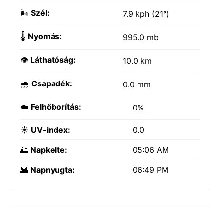
🌬️
Szél:
7.9 kph (21°)
🌡️
Nyomás:
995.0 mb
👁️
Láthatóság:
10.0 km
🌧️
Csapadék:
0.0 mm
☁️
Felhőborítás:
0%
☀️
UV-index:
0.0
🌅
Napkelte:
05:06 AM
🌇
Napnyugta:
06:49 PM