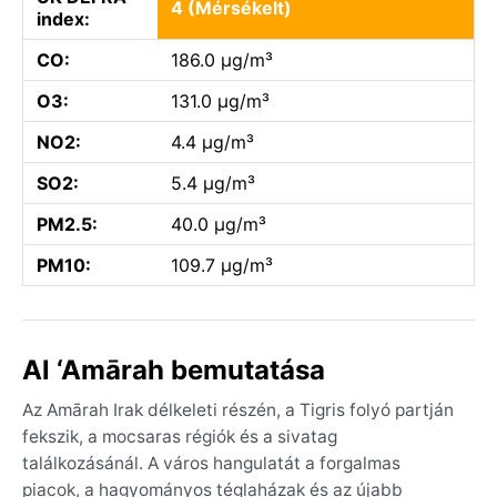
4 (Mérsékelt)
index:
CO:
186.0 µg/m³
O3:
131.0 µg/m³
NO2:
4.4 µg/m³
SO2:
5.4 µg/m³
PM2.5:
40.0 µg/m³
PM10:
109.7 µg/m³
Al ‘Amārah bemutatása
Az Amārah Irak délkeleti részén, a Tigris folyó partján
fekszik, a mocsaras régiók és a sivatag
találkozásánál. A város hangulatát a forgalmas
piacok, a hagyományos téglaházak és az újabb