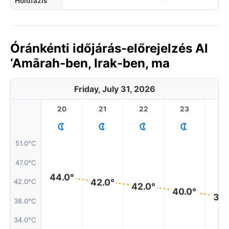
Holdfázis
Óránkénti időjárás-előrejelzés Al
‘Amārah-ben, Irak-ben, ma
Friday, July 31, 2026
20
21
22
23
51.0°C
47.0°C
44.0°
42.0°
42.0°C
42.0°
40.0°
39.
38.0°C
34.0°C