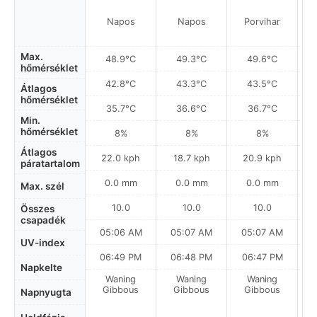
Napos
Napos
Porvihar
Max.
48.9°C
49.3°C
49.6°C
hőmérséklet
42.8°C
43.3°C
43.5°C
Átlagos
hőmérséklet
35.7°C
36.6°C
36.7°C
Min.
hőmérséklet
8%
8%
8%
Átlagos
22.0 kph
18.7 kph
20.9 kph
páratartalom
0.0 mm
0.0 mm
0.0 mm
Max. szél
10.0
10.0
10.0
Összes
csapadék
05:06 AM
05:07 AM
05:07 AM
0
UV-index
06:49 PM
06:48 PM
06:47 PM
Napkelte
Waning
Waning
Waning
La
Gibbous
Gibbous
Gibbous
Napnyugta