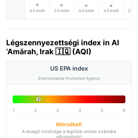
↑
↑
↑
↑
↑
4.0 km/h
2.0 km/h
5.0 km/h
3.0 km/h
2.0 k
Légszennyezettségi index in Al
‘Amārah, Irak 🇮🇶 (AQI)
US EPA index
Environmental Protection Agency
2
1
2
3
4
5
6
Mérsékelt
A levegő minősége a legtöbb ember számára
elfogadható