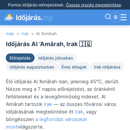
Pontos időjárás-előrejelzések
.
Összes ország megtekintése
.
☰
Időjárás.
org
🌐
más
>
Irak
>
Al ‘Amārah
Időjárás Al ‘Amārah, Irak 🇮🇶
Előrejelzés
Időjárás júliusban
Időjárás augusztusban
Éves átlagok
Irak időjárása
Élő időjárás Al ‘Amārah-ban, jelenleg 45°C, derült.
Nézze meg a 7 napos előrejelzést, az óránkénti
feltételeket és a levegőminőség indexet. Al
‘Amārah tartozik
Irak
— az összes fővárosi város
időjárásának megtekintése itt
Irak
, vagy
böngésszen
a legforróbb városokat
most
világszerte.