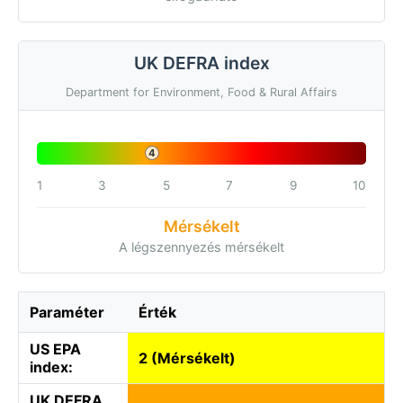
UK DEFRA index
Department for Environment, Food & Rural Affairs
4
1
3
5
7
9
10
Mérsékelt
A légszennyezés mérsékelt
Paraméter
Érték
US EPA
2 (Mérsékelt)
index:
UK DEFRA