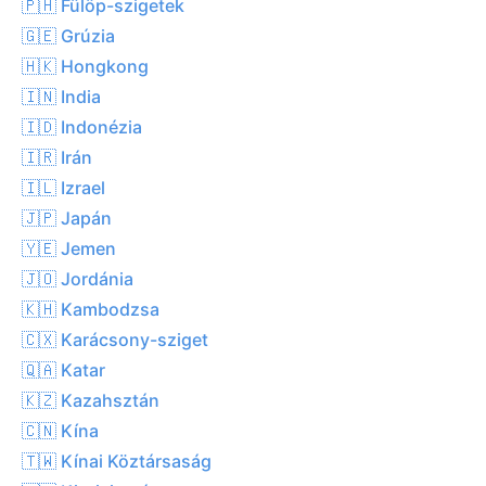
🇵🇭 Fülöp-szigetek
🇬🇪 Grúzia
🇭🇰 Hongkong
🇮🇳 India
🇮🇩 Indonézia
🇮🇷 Irán
🇮🇱 Izrael
🇯🇵 Japán
🇾🇪 Jemen
🇯🇴 Jordánia
🇰🇭 Kambodzsa
🇨🇽 Karácsony-sziget
🇶🇦 Katar
🇰🇿 Kazahsztán
🇨🇳 Kína
🇹🇼 Kínai Köztársaság