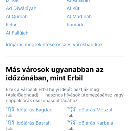
Ad Dīwānīyah
Al Kūt
Al Qurnah
Al Madīnah
Kelar
Ramádi
Al Fallūjah
Időjárás megtekintése összes városban Irak
Más városok ugyanabban az
időzónában, mint Erbil
Ezek a városok Erbil helyi idejét osztják meg
(Asia/Baghdad) — hasznos hívások ütemezéséhez vagy
nappali órák összehasonlításához.
🇮🇶 Időjárás Bagdad
🇮🇶 Időjárás Moszul
Irak
Irak
🇮🇶 Időjárás Basrah
🇮🇶 Időjárás Karbala
Irak
Irak