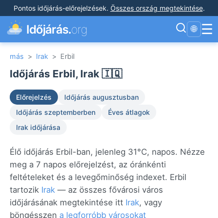
Pontos időjárás-előrejelzések
.
Összes ország megtekintése
.
☰
Időjárás.
org
🌐
más
>
Irak
>
Erbil
Időjárás Erbil, Irak 🇮🇶
Előrejelzés
Időjárás augusztusban
Időjárás szeptemberben
Éves átlagok
Irak időjárása
Élő időjárás Erbil-ban, jelenleg 31°C, napos. Nézze
meg a 7 napos előrejelzést, az óránkénti
feltételeket és a levegőminőség indexet. Erbil
tartozik
Irak
— az összes fővárosi város
időjárásának megtekintése itt
Irak
, vagy
böngésszen
a legforróbb városokat