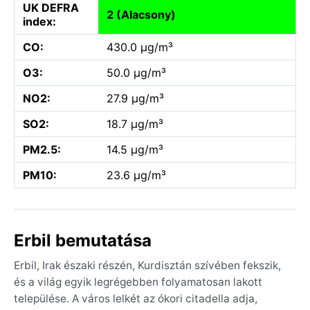
UK DEFRA
2 (Alacsony)
index:
CO:
430.0 µg/m³
O3:
50.0 µg/m³
NO2:
27.9 µg/m³
SO2:
18.7 µg/m³
PM2.5:
14.5 µg/m³
PM10:
23.6 µg/m³
Erbil bemutatása
Erbil, Irak északi részén, Kurdisztán szívében fekszik,
és a világ egyik legrégebben folyamatosan lakott
települése. A város lelkét az ókori citadella adja,