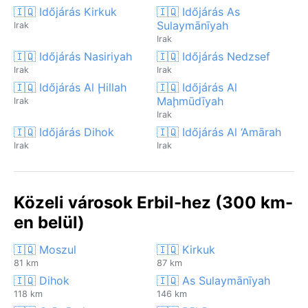
🇮🇶 Időjárás Kirkuk
🇮🇶 Időjárás As
Sulaymānīyah
Irak
Irak
🇮🇶 Időjárás Nasiriyah
🇮🇶 Időjárás Nedzsef
Irak
Irak
🇮🇶 Időjárás Al Ḩillah
🇮🇶 Időjárás Al
Maḩmūdīyah
Irak
Irak
🇮🇶 Időjárás Dihok
🇮🇶 Időjárás Al ‘Amārah
Irak
Irak
Közeli városok Erbil-hez (300 km-
en belül)
🇮🇶 Moszul
🇮🇶 Kirkuk
81 km
87 km
🇮🇶 Dihok
🇮🇶 As Sulaymānīyah
118 km
146 km