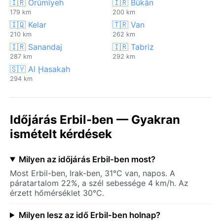
🇮🇷 Orūmīyeh
🇮🇷 Būkān
179 km
200 km
🇮🇶 Kelar
🇹🇷 Van
210 km
262 km
🇮🇷 Sanandaj
🇮🇷 Tabriz
287 km
292 km
🇸🇾 Al Ḩasakah
294 km
Időjárás Erbil-ben — Gyakran
ismételt kérdések
Milyen az időjárás Erbil-ben most?
Most Erbil-ben, Irak-ben, 31°C van, napos. A
páratartalom 22%, a szél sebessége 4 km/h. Az
érzett hőmérséklet 30°C.
Milyen lesz az idő Erbil-ben holnap?