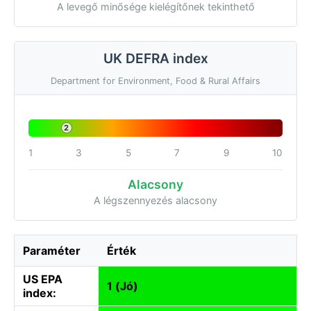
A levegő minősége kielégítőnek tekinthető
UK DEFRA index
Department for Environment, Food & Rural Affairs
2
1
3
5
7
9
10
Alacsony
A légszennyezés alacsony
Paraméter
Érték
US EPA
1 (Jó)
index: