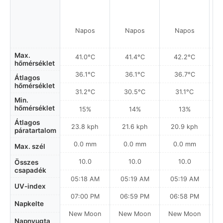
Napos
Napos
Napos
Max.
41.0°C
41.4°C
42.2°C
hőmérséklet
36.1°C
36.1°C
36.7°C
Átlagos
hőmérséklet
31.2°C
30.5°C
31.1°C
Min.
hőmérséklet
15%
14%
13%
Átlagos
23.8 kph
21.6 kph
20.9 kph
páratartalom
0.0 mm
0.0 mm
0.0 mm
Max. szél
10.0
10.0
10.0
Összes
csapadék
05:18 AM
05:19 AM
05:19 AM
0
UV-index
07:00 PM
06:59 PM
06:58 PM
Napkelte
New Moon
New Moon
New Moon
N
Napnyugta