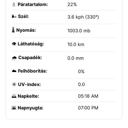
💧
Páratartalom:
22%
🌬️
Szél:
3.6 kph (330°)
🌡️
Nyomás:
1003.0 mb
👁️
Láthatóság:
10.0 km
🌧️
Csapadék:
0.0 mm
☁️
Felhőborítás:
0%
☀️
UV-index:
0.0
🌅
Napkelte:
05:18 AM
🌇
Napnyugta:
07:00 PM