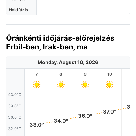
Holdfázis
Óránkénti időjárás-előrejelzés
Erbil-ben, Irak-ben, ma
Monday, August 10, 2026
7
8
9
10
11
43.0°C
39.
39.0°C
37.0°
36.0°
36.0°C
34.0°
33.0°
32.0°C