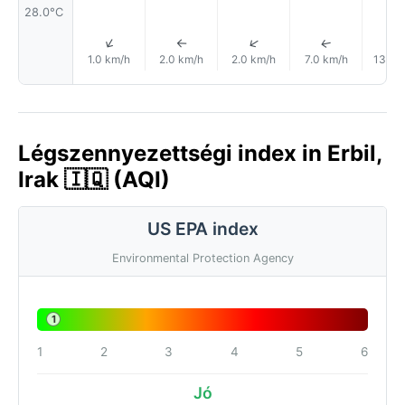
28.0°C
↑
↑
↑
↑
1.0 km/h
2.0 km/h
2.0 km/h
7.0 km/h
13.0 
Légszennyezettségi index in Erbil,
Irak 🇮🇶 (AQI)
US EPA index
Environmental Protection Agency
1
1
2
3
4
5
6
Jó