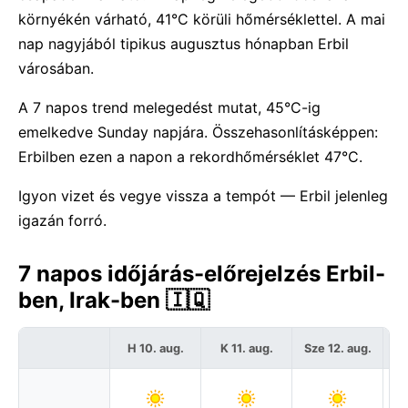
környékén várható, 41°C körüli hőmérséklettel. A mai
nap nagyjából tipikus augusztus hónapban Erbil
városában.
A 7 napos trend melegedést mutat, 45°C-ig
emelkedve Sunday napjára. Összehasonlításképpen:
Erbilben ezen a napon a rekordhőmérséklet 47°C.
Igyon vizet és vegye vissza a tempót — Erbil jelenleg
igazán forró.
7 napos időjárás-előrejelzés Erbil-
ben, Irak-ben 🇮🇶
H 10. aug.
K 11. aug.
Sze 12. aug.
C