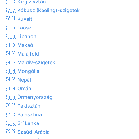
🇰🇬 Kirgizisztán
🇨🇨 Kókusz (Keeling)-szigetek
🇰🇼 Kuvait
🇱🇦 Laosz
🇱🇧 Libanon
🇲🇴 Makaó
🇲🇾 Malájföld
🇲🇻 Maldív-szigetek
🇲🇳 Mongólia
🇳🇵 Nepál
🇴🇲 Omán
🇦🇲 Örményország
🇵🇰 Pakisztán
🇵🇸 Palesztina
🇱🇰 Srí Lanka
🇸🇦 Szaúd-Arábia