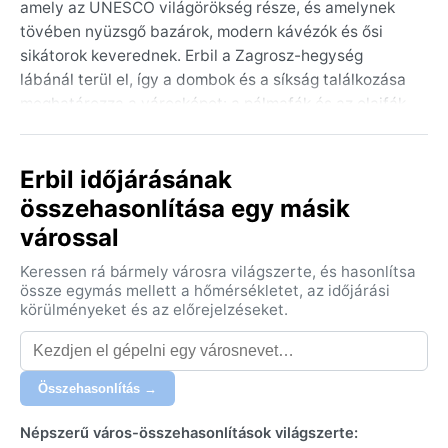
amely az UNESCO világörökség része, és amelynek
tövében nyüzsgő bazárok, modern kávézók és ősi
sikátorok keverednek. Erbil a Zagrosz-hegység
lábánál terül el, így a dombok és a síkság találkozása
meghatározza a városképet: a pálmafák és az olajfák
árnyékában az ember egyszerre érezheti a Közel-
Kelet izzó energiáját és a hegyvidéki nyugalmat.
Erbil időjárásának
Éghajlata a hot-summer mediterrán (Köppen: Csa)
összehasonlítása egy másik
kategóriába tartozik, ami forró, száraz nyarakat és
várossal
enyhe, csapadékos telet jelent. Nyáron, júniustól
szeptemberig a hőmérséklet gyakran eléri a 40°C-ot,
Keressen rá bármely városra világszerte, és hasonlítsa
a levegő száraz, a nap perzselő. Télen, december-
össze egymás mellett a hőmérsékletet, az időjárási
februárban a nappali hőmérséklet 10-15°C körül
körülményeket és az előrejelzéseket.
alakul, éjszaka akár fagy is lehet. A csapadék szinte
kizárólag novembertől áprilisig hullik, a nyári hónapok
szinte teljesen szárazak. A páratartalom alacsony, így
Összehasonlítás →
a hőség kevésbé fullasztó, de a bőr gyorsan kiszárad.
Csomagoláskor nyárra könnyű, világos ruházat,
Népszerű város-összehasonlítások világszerte: