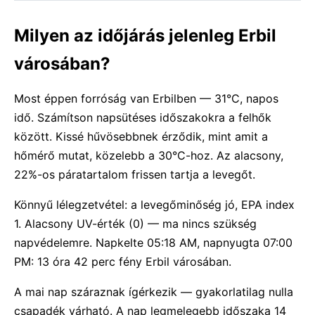
Milyen az időjárás jelenleg Erbil
városában?
Most éppen forróság van Erbilben — 31°C, napos
idő. Számítson napsütéses időszakokra a felhők
között. Kissé hűvösebbnek érződik, mint amit a
hőmérő mutat, közelebb a 30°C-hoz. Az alacsony,
22%-os páratartalom frissen tartja a levegőt.
Könnyű lélegzetvétel: a levegőminőség jó, EPA index
1. Alacsony UV-érték (0) — ma nincs szükség
napvédelemre. Napkelte 05:18 AM, napnyugta 07:00
PM: 13 óra 42 perc fény Erbil városában.
A mai nap száraznak ígérkezik — gyakorlatilag nulla
csapadék várható. A nap legmelegebb időszaka 14