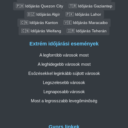
🇵🇭 Időjárás Quezon City
🇹🇷 Időjárás Gaziantep
🇩🇿 Időjárás Algír
🇵🇰 Időjárás Lahor
🇨🇳 Időjárás Kanton
🇻🇪 Időjárás Maracaibo
🇨🇳 Időjárás Weifang
🇮🇷 Időjárás Teherán
Extrém időjárási események
A legforróbb városok most
A leghidegebb városok most
Esőzésekkel leginkább sújtott városok
Legszelesebb városok
Legnaposabb városok
Most a legrosszabb levegőminőség
Gyors linkek