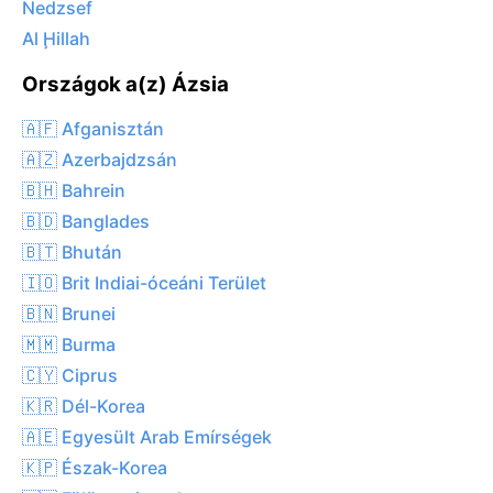
Nedzsef
Al Ḩillah
Országok a(z) Ázsia
🇦🇫 Afganisztán
🇦🇿 Azerbajdzsán
🇧🇭 Bahrein
🇧🇩 Banglades
🇧🇹 Bhután
🇮🇴 Brit Indiai-óceáni Terület
🇧🇳 Brunei
🇲🇲 Burma
🇨🇾 Ciprus
🇰🇷 Dél-Korea
🇦🇪 Egyesült Arab Emírségek
🇰🇵 Észak-Korea