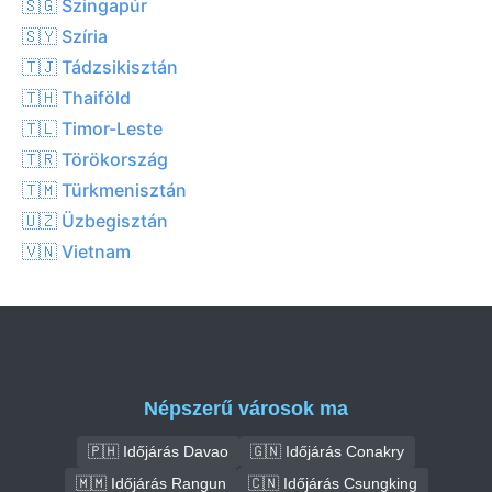
🇸🇬 Szingapúr
🇸🇾 Szíria
🇹🇯 Tádzsikisztán
🇹🇭 Thaiföld
🇹🇱 Timor-Leste
🇹🇷 Törökország
🇹🇲 Türkmenisztán
🇺🇿 Üzbegisztán
🇻🇳 Vietnam
Népszerű városok ma
🇵🇭 Időjárás Davao
🇬🇳 Időjárás Conakry
🇲🇲 Időjárás Rangun
🇨🇳 Időjárás Csungking