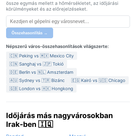
össze egymás mellett a hőmérsékletet, az időjárási
körülményeket és az előrejelzéseket.
Összehasonlítás →
Népszerű város-összehasonlítások világszerte:
🇨🇳 Peking vs 🇲🇽 Mexico City
🇨🇳 Sanghaj vs 🇯🇵 Tokió
🇩🇪 Berlin vs 🇳🇱 Amszterdam
🇦🇺 Sydney vs 🇹🇷 Bizánc
🇪🇬 Kairó vs 🇺🇸 Chicago
🇬🇧 London vs 🇭🇰 Hongkong
Időjárás más nagyvárosokban
Irak-ben 🇮🇶