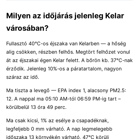
Milyen az időjárás jelenleg Kelar
városában?
Fullasztó 40°C-os éjszaka van Kelarben — a hőség
alig csökken, részben felhős. Megtört felhőzet vonul
át az éjszakai égen Kelar felett. A bőrön kb. 37°C-nak
érződik. Jelenleg 10%-os a páratartalom, nagyon
száraz az idő.
Ma tiszta a levegő — EPA index 1, alacsony PM2.5:
12. A nappal ma 05:10 AM-tól 06:59 PM-ig tart –
körülbelül 13 óra 49 perc.
Ma csak kicsi, 1% az esélye a csapadéknak,
legfeljebb 0 mm várható. A nap legmelegebb
időszaka 13 környékén várható, 47°C körüli