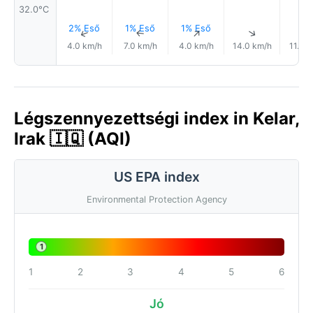
32.0°C
2% Eső
1% Eső
1% Eső
↑
↑
↑
↑
4.0 km/h
7.0 km/h
4.0 km/h
14.0 km/h
11.0 
Légszennyezettségi index in Kelar,
Irak 🇮🇶 (AQI)
US EPA index
Environmental Protection Agency
1
1
2
3
4
5
6
Jó