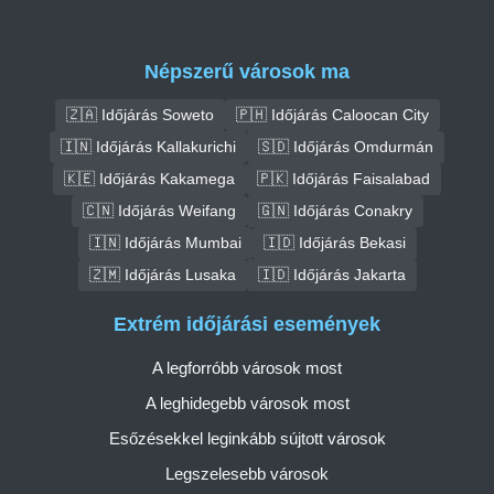
Népszerű városok ma
🇿🇦 Időjárás Soweto
🇵🇭 Időjárás Caloocan City
🇮🇳 Időjárás Kallakurichi
🇸🇩 Időjárás Omdurmán
🇰🇪 Időjárás Kakamega
🇵🇰 Időjárás Faisalabad
🇨🇳 Időjárás Weifang
🇬🇳 Időjárás Conakry
🇮🇳 Időjárás Mumbai
🇮🇩 Időjárás Bekasi
🇿🇲 Időjárás Lusaka
🇮🇩 Időjárás Jakarta
Extrém időjárási események
A legforróbb városok most
A leghidegebb városok most
Esőzésekkel leginkább sújtott városok
Legszelesebb városok