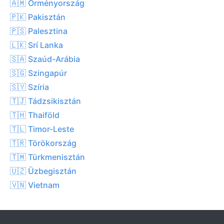
🇦🇲 Örményország
🇵🇰 Pakisztán
🇵🇸 Palesztina
🇱🇰 Srí Lanka
🇸🇦 Szaúd-Arábia
🇸🇬 Szingapúr
🇸🇾 Szíria
🇹🇯 Tádzsikisztán
🇹🇭 Thaiföld
🇹🇱 Timor-Leste
🇹🇷 Törökország
🇹🇲 Türkmenisztán
🇺🇿 Üzbegisztán
🇻🇳 Vietnam