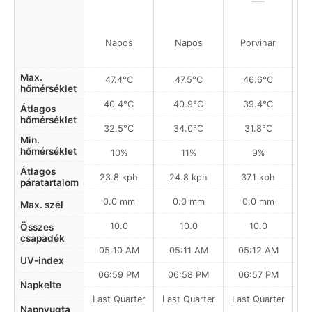
Napos
Napos
Porvihar
Max.
47.4°C
47.5°C
46.6°C
hőmérséklet
40.4°C
40.9°C
39.4°C
Átlagos
hőmérséklet
32.5°C
34.0°C
31.8°C
Min.
hőmérséklet
10%
11%
9%
Átlagos
23.8 kph
24.8 kph
37.1 kph
páratartalom
0.0 mm
0.0 mm
0.0 mm
Max. szél
10.0
10.0
10.0
Összes
csapadék
05:10 AM
05:11 AM
05:12 AM
UV-index
06:59 PM
06:58 PM
06:57 PM
Napkelte
Last Quarter
Last Quarter
Last Quarter
La
Napnyugta