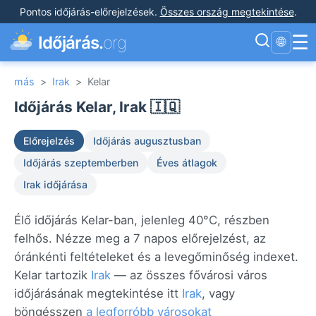
Pontos időjárás-előrejelzések
.
Összes ország megtekintése
.
☰
Időjárás.
org
🌐
más
>
Irak
>
Kelar
Időjárás Kelar, Irak 🇮🇶
Előrejelzés
Időjárás augusztusban
Időjárás szeptemberben
Éves átlagok
Irak időjárása
Élő időjárás Kelar-ban, jelenleg 40°C, részben
felhős. Nézze meg a 7 napos előrejelzést, az
óránkénti feltételeket és a levegőminőség indexet.
Kelar tartozik
Irak
— az összes fővárosi város
időjárásának megtekintése itt
Irak
, vagy
böngésszen
a legforróbb városokat