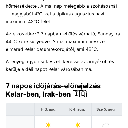
hőmérséklettel. A mai nap melegebb a szokásosnál
— nagyjából 4°C-kal a tipikus augusztus havi
maximum 43°C felett.
Az elkövetkező 7 napban lehűlés várható, Sunday-ra
44°C köré süllyedve. A mai maximum messze
elmarad Kelar dátumrekordjától, ami 48°C.
A lényeg: igyon sok vizet, keresse az árnyékot, és
kerülje a déli napot Kelar városában ma.
7 napos időjárás-előrejelzés
Kelar-ben, Irak-ben 🇮🇶
H 3. aug.
K 4. aug.
Sze 5. aug.
C