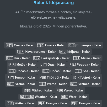
Rólunk Időjárás.org
Az Ön megbízható forrása a pontos, élő időjárás-
előrejelzéseknek világszerte.
Időjárás.org © 2026. Minden jog fenntartva.
🇲🇾
🇮🇩
🇪🇸
Cuaca · Kelar
Cuaca · Kelar
El tiempo · Kelar
🇹🇷
🇭🇺
Hava durumu · Kelar
Időjárás · Kelar
🇪🇪
🇱🇻
🇮🇹
Ilm · Kelar
Laikapstākļi · Kelar
Meteo · Kelar
🇫🇷
🇱🇹
🇵🇱
Météo · Kelar
Oras · Kelar
Pogoda · Kelar
🇸🇰
🇨🇿
🇫🇮
Počasie · Kelar
Počasí · Kelar
Sää · Kelar
🇵🇹
🇻🇳
🇩🇰
Tempo · Kelar
Thời tiết · Kelar
Vejret · Kelar
🇷🇸
🇸🇮
🇷🇴
Vreme · Kelar
Vreme · Kelar
Vremea · Kelar
🇸🇪
🇳🇴
Vädret · Kelar
Været · Kelar
🇬🇧🇺🇸
🇳🇱
Weather · Kelar
Weer · Kelar
🇩🇪
🇺🇦
🇷🇺
Wetter · Kelar
Погода · Kelar
Погода · Kelar