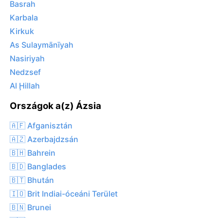
Basrah
Karbala
Kirkuk
As Sulaymānīyah
Nasiriyah
Nedzsef
Al Ḩillah
Országok a(z) Ázsia
🇦🇫 Afganisztán
🇦🇿 Azerbajdzsán
🇧🇭 Bahrein
🇧🇩 Banglades
🇧🇹 Bhután
🇮🇴 Brit Indiai-óceáni Terület
🇧🇳 Brunei