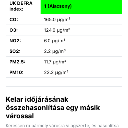
UK DEFRA
1 (Alacsony)
index:
CO:
165.0 µg/m³
O3:
124.0 µg/m³
NO2:
6.0 µg/m³
SO2:
2.2 µg/m³
PM2.5:
11.7 µg/m³
PM10:
22.2 µg/m³
Kelar időjárásának
összehasonlítása egy másik
várossal
Keressen rá bármely városra világszerte, és hasonlítsa