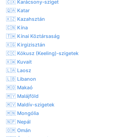
🇨🇽 Karácsony-sziget
🇶🇦 Katar
🇰🇿 Kazahsztán
🇨🇳 Kína
🇹🇼 Kínai Köztársaság
🇰🇬 Kirgizisztán
🇨🇨 Kókusz (Keeling)-szigetek
🇰🇼 Kuvait
🇱🇦 Laosz
🇱🇧 Libanon
🇲🇴 Makaó
🇲🇾 Malájföld
🇲🇻 Maldív-szigetek
🇲🇳 Mongólia
🇳🇵 Nepál
🇴🇲 Omán