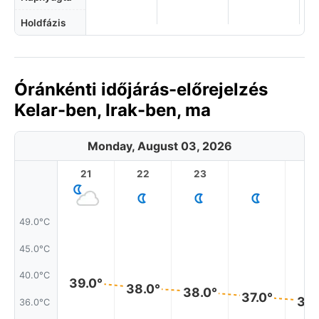
Holdfázis
Óránkénti időjárás-előrejelzés
Kelar-ben, Irak-ben, ma
Monday, August 03, 2026
21
22
23
1
49.0°C
45.0°C
40.0°C
39.0°
38.0°
38.0°
37.0°
36.
36.0°C