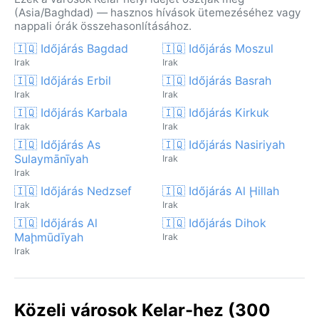
(Asia/Baghdad) — hasznos hívások ütemezéséhez vagy
nappali órák összehasonlításához.
🇮🇶 Időjárás Bagdad
🇮🇶 Időjárás Moszul
Irak
Irak
🇮🇶 Időjárás Erbil
🇮🇶 Időjárás Basrah
Irak
Irak
🇮🇶 Időjárás Karbala
🇮🇶 Időjárás Kirkuk
Irak
Irak
🇮🇶 Időjárás As
🇮🇶 Időjárás Nasiriyah
Sulaymānīyah
Irak
Irak
🇮🇶 Időjárás Nedzsef
🇮🇶 Időjárás Al Ḩillah
Irak
Irak
🇮🇶 Időjárás Al
🇮🇶 Időjárás Dihok
Maḩmūdīyah
Irak
Irak
Közeli városok Kelar-hez (300