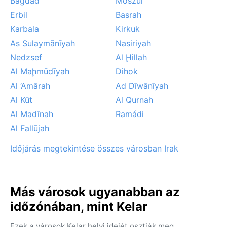
Bagdad
Moszul
Erbil
Basrah
Karbala
Kirkuk
As Sulaymānīyah
Nasiriyah
Nedzsef
Al Ḩillah
Al Maḩmūdīyah
Dihok
Al ‘Amārah
Ad Dīwānīyah
Al Kūt
Al Qurnah
Al Madīnah
Ramádi
Al Fallūjah
Időjárás megtekintése összes városban Irak
Más városok ugyanabban az
időzónában, mint Kelar
Ezek a városok Kelar helyi idejét osztják meg