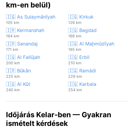
km-en belül)
🇮🇶 As Sulaymānīyah
🇮🇶 Kirkuk
105 km
126 km
🇮🇷 Kermanshah
🇮🇶 Bagdad
164 km
166 km
🇮🇷 Sanandaj
🇮🇶 Al Maḩmūdīyah
171 km
195 km
🇮🇶 Al Fallūjah
🇮🇶 Erbil
200 km
210 km
🇮🇷 Būkān
🇮🇶 Ramádi
225 km
229 km
🇮🇶 Al Kūt
🇮🇶 Karbala
240 km
254 km
Időjárás Kelar-ben — Gyakran
ismételt kérdések