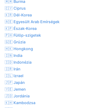
🇲🇲 Burma
🇨🇾 Ciprus
🇰🇷 Dél-Korea
🇦🇪 Egyesült Arab Emírségek
🇰🇵 Észak-Korea
🇵🇭 Fülöp-szigetek
🇬🇪 Grúzia
🇭🇰 Hongkong
🇮🇳 India
🇮🇩 Indonézia
🇮🇷 Irán
🇮🇱 Izrael
🇯🇵 Japán
🇾🇪 Jemen
🇯🇴 Jordánia
🇰🇭 Kambodzsa