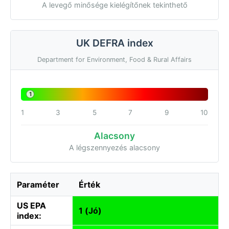
A levegő minősége kielégítőnek tekinthető
UK DEFRA index
Department for Environment, Food & Rural Affairs
1
1
3
5
7
9
10
Alacsony
A légszennyezés alacsony
Paraméter
Érték
US EPA
1 (Jó)
index: