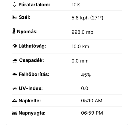
💧
Páratartalom:
10%
🌬️
Szél:
5.8 kph (271°)
🌡️
Nyomás:
998.0 mb
👁️
Láthatóság:
10.0 km
🌧️
Csapadék:
0.0 mm
☁️
Felhőborítás:
45%
☀️
UV-index:
0.0
🌅
Napkelte:
05:10 AM
🌇
Napnyugta:
06:59 PM