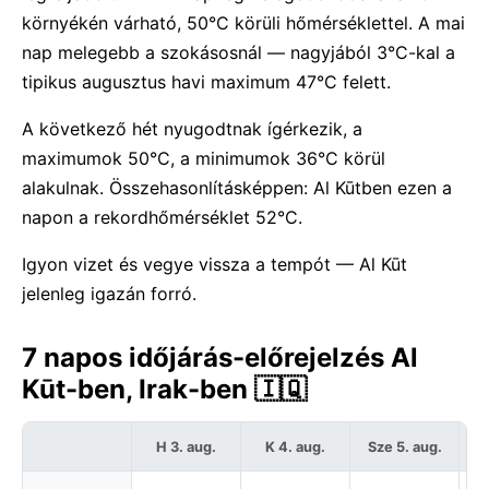
környékén várható, 50°C körüli hőmérséklettel. A mai
nap melegebb a szokásosnál — nagyjából 3°C-kal a
tipikus augusztus havi maximum 47°C felett.
A következő hét nyugodtnak ígérkezik, a
maximumok 50°C, a minimumok 36°C körül
alakulnak. Összehasonlításképpen: Al Kūtben ezen a
napon a rekordhőmérséklet 52°C.
Igyon vizet és vegye vissza a tempót — Al Kūt
jelenleg igazán forró.
7 napos időjárás-előrejelzés Al
Kūt-ben, Irak-ben 🇮🇶
H 3. aug.
K 4. aug.
Sze 5. aug.
C