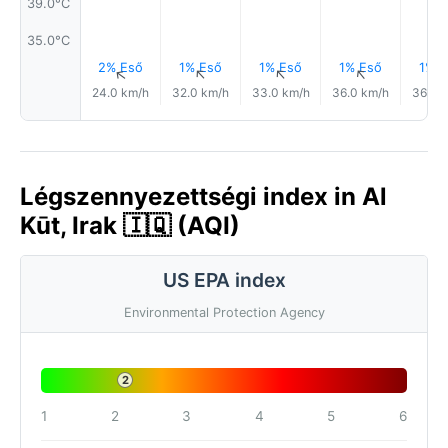
39.0°C
35.0°C
2% Eső
1% Eső
1% Eső
1% Eső
1% E
↑
↑
↑
↑
24.0 km/h
32.0 km/h
33.0 km/h
36.0 km/h
36.0 
Légszennyezettségi index in Al
Kūt, Irak 🇮🇶 (AQI)
US EPA index
Environmental Protection Agency
2
1
2
3
4
5
6