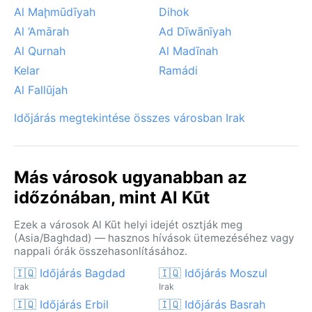
Al Maḩmūdīyah
Dihok
Al ‘Amārah
Ad Dīwānīyah
Al Qurnah
Al Madīnah
Kelar
Ramádi
Al Fallūjah
Időjárás megtekintése összes városban Irak
Más városok ugyanabban az
időzónában, mint Al Kūt
Ezek a városok Al Kūt helyi idejét osztják meg
(Asia/Baghdad) — hasznos hívások ütemezéséhez vagy
nappali órák összehasonlításához.
🇮🇶 Időjárás Bagdad
🇮🇶 Időjárás Moszul
Irak
Irak
🇮🇶 Időjárás Erbil
🇮🇶 Időjárás Basrah