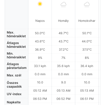
Napos
Homály
Homokvihar
Max.
50.0°C
49.7°C
50.1°C
hőmérséklet
43.6°C
43.7°C
44.0°C
Átlagos
hőmérséklet
36.9°C
37.2°C
37.5°C
Min.
hőmérséklet
9%
7%
8%
Átlagos
33.1 kph
35.6 kph
36.4 kph
páratartalom
0.0 mm
0.0 mm
0.0 mm
Max. szél
10.0
9.0
10.0
Összes
csapadék
05:12 AM
05:13 AM
05:13 AM
UV-index
06:53 PM
06:52 PM
06:51 PM
Napkelte