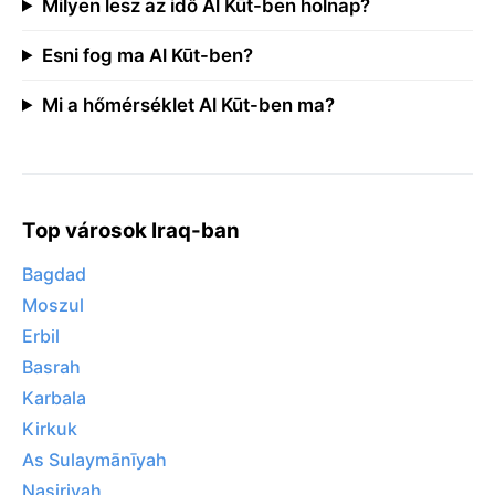
Milyen lesz az idő Al Kūt-ben holnap?
Esni fog ma Al Kūt-ben?
Mi a hőmérséklet Al Kūt-ben ma?
Top városok Iraq-ban
Bagdad
Moszul
Erbil
Basrah
Karbala
Kirkuk
As Sulaymānīyah
Nasiriyah