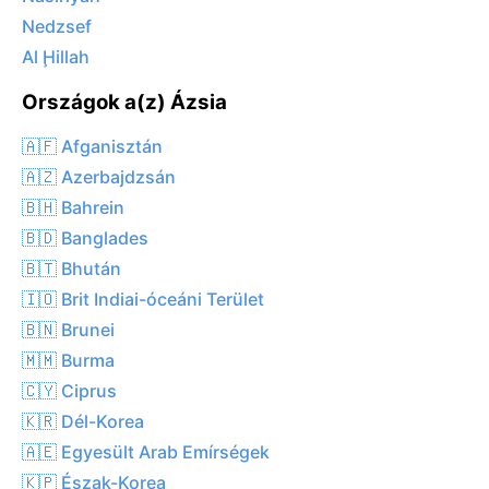
Nedzsef
Al Ḩillah
Országok a(z) Ázsia
🇦🇫 Afganisztán
🇦🇿 Azerbajdzsán
🇧🇭 Bahrein
🇧🇩 Banglades
🇧🇹 Bhután
🇮🇴 Brit Indiai-óceáni Terület
🇧🇳 Brunei
🇲🇲 Burma
🇨🇾 Ciprus
🇰🇷 Dél-Korea
🇦🇪 Egyesült Arab Emírségek
🇰🇵 Észak-Korea