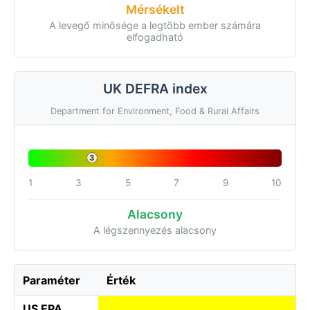
Mérsékelt
A levegő minősége a legtöbb ember számára
elfogadható
UK DEFRA index
Department for Environment, Food & Rural Affairs
3
1
3
5
7
9
10
Alacsony
A légszennyezés alacsony
Paraméter
Érték
US EPA