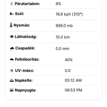
💧
Páratartalom:
9%
🌬️
Szél:
16.9 kph (310°)
🌡️
Nyomás:
996.0 mb
👁️
Láthatóság:
10.0 km
🌧️
Csapadék:
0.0 mm
☁️
Felhőborítás:
40%
☀️
UV-index:
0.0
🌅
Napkelte:
05:12 AM
🌇
Napnyugta:
06:53 PM