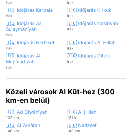
Irak
Irak
🇮🇶 Időjárás Karbala
🇮🇶 Időjárás Kirkuk
Irak
Irak
🇮🇶 Időjárás As
🇮🇶 Időjárás Nasiriyah
Sulaymānīyah
Irak
Irak
🇮🇶 Időjárás Nedzsef
🇮🇶 Időjárás Al Ḩillah
Irak
Irak
🇮🇶 Időjárás Al
🇮🇶 Időjárás Dihok
Maḩmūdīyah
Irak
Irak
Közeli városok Al Kūt-hez (300
km-en belül)
🇮🇶 Ad Dīwānīyah
🇮🇶 Al Ḩillah
102 km
131 km
🇮🇶 Al ‘Amārah
🇮🇶 Nedzsef
146 km
149 km