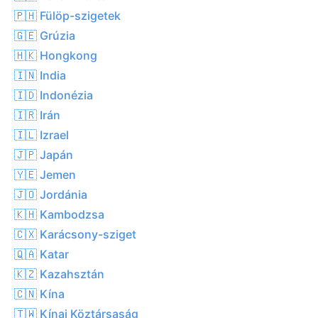
🇵🇭 Fülöp-szigetek
🇬🇪 Grúzia
🇭🇰 Hongkong
🇮🇳 India
🇮🇩 Indonézia
🇮🇷 Irán
🇮🇱 Izrael
🇯🇵 Japán
🇾🇪 Jemen
🇯🇴 Jordánia
🇰🇭 Kambodzsa
🇨🇽 Karácsony-sziget
🇶🇦 Katar
🇰🇿 Kazahsztán
🇨🇳 Kína
🇹🇼 Kínai Köztársaság