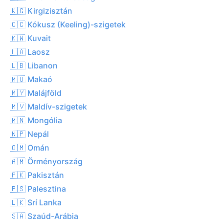
🇰🇬 Kirgizisztán
🇨🇨 Kókusz (Keeling)-szigetek
🇰🇼 Kuvait
🇱🇦 Laosz
🇱🇧 Libanon
🇲🇴 Makaó
🇲🇾 Malájföld
🇲🇻 Maldív-szigetek
🇲🇳 Mongólia
🇳🇵 Nepál
🇴🇲 Omán
🇦🇲 Örményország
🇵🇰 Pakisztán
🇵🇸 Palesztina
🇱🇰 Srí Lanka
🇸🇦 Szaúd-Arábia