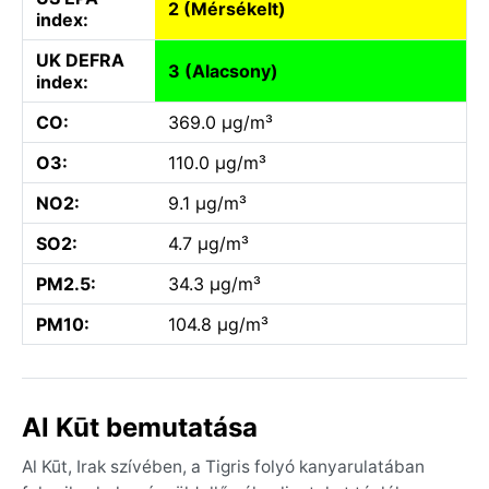
2 (Mérsékelt)
index:
UK DEFRA
3 (Alacsony)
index:
CO:
369.0 µg/m³
O3:
110.0 µg/m³
NO2:
9.1 µg/m³
SO2:
4.7 µg/m³
PM2.5:
34.3 µg/m³
PM10:
104.8 µg/m³
Al Kūt bemutatása
Al Kūt, Irak szívében, a Tigris folyó kanyarulatában