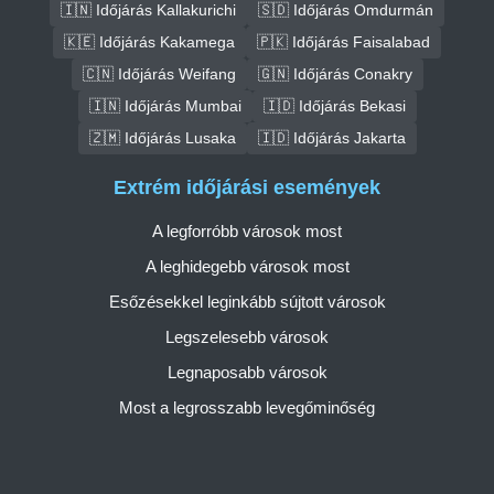
🇮🇳 Időjárás Kallakurichi
🇸🇩 Időjárás Omdurmán
🇰🇪 Időjárás Kakamega
🇵🇰 Időjárás Faisalabad
🇨🇳 Időjárás Weifang
🇬🇳 Időjárás Conakry
🇮🇳 Időjárás Mumbai
🇮🇩 Időjárás Bekasi
🇿🇲 Időjárás Lusaka
🇮🇩 Időjárás Jakarta
Extrém időjárási események
A legforróbb városok most
A leghidegebb városok most
Esőzésekkel leginkább sújtott városok
Legszelesebb városok
Legnaposabb városok
Most a legrosszabb levegőminőség