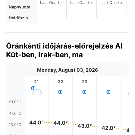
Last Quarter
Last Quarter
Last Quarter
La
Napnyugta
Holdfázis
Óránkénti időjárás-előrejelzés Al
Kūt-ben, Irak-ben, ma
Monday, August 03, 2026
21
22
23
1
51.0°C
47.0°C
44.0°
44.0°
43.0°C
43.0°
42.0°
41.