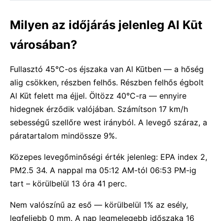
Milyen az időjárás jelenleg Al Kūt
városában?
Fullasztó 45°C-os éjszaka van Al Kūtben — a hőség
alig csökken, részben felhős. Részben felhős égbolt
Al Kūt felett ma éjjel. Öltözz 40°C-ra — ennyire
hidegnek érződik valójában. Számítson 17 km/h
sebességű szellőre west irányból. A levegő száraz, a
páratartalom mindössze 9%.
Közepes levegőminőségi érték jelenleg: EPA index 2,
PM2.5 34. A nappal ma 05:12 AM-tól 06:53 PM-ig
tart – körülbelül 13 óra 41 perc.
Nem valószínű az eső — körülbelül 1% az esély,
legfeljebb 0 mm. A nap legmelegebb időszaka 16