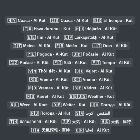
🇲🇾
🇮🇩
🇪🇸
Cuaca · Al Kūt
Cuaca · Al Kūt
El tiempo · Kut
🇹🇷
🇭🇺
Hava durumu · Kut
Időjárás · Al Kūt
🇪🇪
🇱🇻
Ilm · Al Kūt
Laikapstākļi · Al Kūt
🇮🇹
🇫🇷
🇱🇹
Meteo · Al Kūt
Météo · Kut
Oras · Al Kūt
🇵🇱
🇸🇰
Pogoda · Al-Kut
Počasie · Al Kūt
🇨🇿
🇫🇮
🇵🇹
Počasí · Al Kūt
Sää · Al-Kut
Tempo · Al Kūt
🇻🇳
🇩🇰
Thời tiết · Al Kūt
Vejret · Al Kūt
🇷🇸
🇸🇮
Vreme · Al Kūt
Vreme · Al Kūt
🇷🇴
🇸🇪
Vremea · Al Kūt
Vädret · Al Kūt
🇳🇴
🇬🇧🇺🇸
Været · Al Kūt
Weather · Kut
🇳🇱
🇩🇪
🇺🇦
Weer · Al Koet
Wetter · Kut
Погода · Al Kūt
🇷🇺
🇸🇦
Погода · Al Kūt
الطقس · كوت
🇹🇭
🇯🇵
🇭🇰
สภาพอากาศ · Al Kūt
天気 · Al Kūt
天氣 · 庫特
🇹🇼
🇰🇷
天氣預報 · 庫特
날씨 · Al Kūt