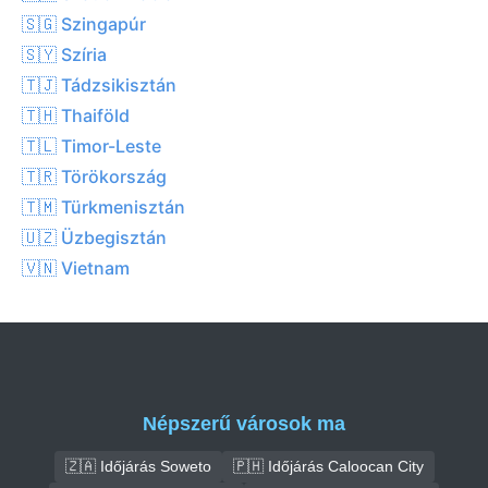
🇸🇬 Szingapúr
🇸🇾 Szíria
🇹🇯 Tádzsikisztán
🇹🇭 Thaiföld
🇹🇱 Timor-Leste
🇹🇷 Törökország
🇹🇲 Türkmenisztán
🇺🇿 Üzbegisztán
🇻🇳 Vietnam
Népszerű városok ma
🇿🇦 Időjárás Soweto
🇵🇭 Időjárás Caloocan City