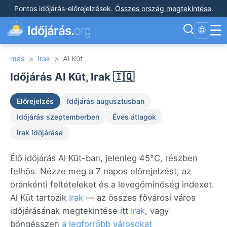
Pontos időjárás-előrejelzések
.
Összes ország megtekintése
.
☰
Időjárás.
org
🌐
más
>
Irak
>
Al Kūt
Időjárás Al Kūt, Irak 🇮🇶
Előrejelzés
Időjárás augusztusban
Időjárás szeptemberben
Éves átlagok
Irak időjárása
Élő időjárás Al Kūt-ban, jelenleg 45°C, részben
felhős. Nézze meg a 7 napos előrejelzést, az
óránkénti feltételeket és a levegőminőség indexet.
Al Kūt tartozik
Irak
— az összes fővárosi város
időjárásának megtekintése itt
Irak
, vagy
böngésszen
a legforróbb városokat