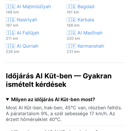
🇮🇶 Al Maḩmūdīyah
🇮🇶 Bagdad
149 km
161 km
🇮🇶 Nasiriyah
🇮🇶 Karbala
167 km
168 km
🇮🇶 Al Fallūjah
🇮🇶 Al Madīnah
211 km
220 km
🇮🇶 Al Qurnah
🇮🇷 Kermanshah
226 km
231 km
Időjárás Al Kūt-ben — Gyakran
ismételt kérdések
Milyen az időjárás Al Kūt-ben most?
Most Al Kūt-ben, Irak-ben, 45°C van, részben felhős.
A páratartalom 9%, a szél sebessége 17 km/h. Az
érzett hőmérséklet 40°C.