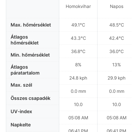
Homokvihar
Napos
Max. hőmérséklet
49.1°C
48.5°C
Átlagos
43.3°C
42.4°C
hőmérséklet
36.8°C
36.0°C
Min. hőmérséklet
8%
13%
Átlagos
páratartalom
24.8 kph
29.9 kph
Max. szél
0.0 mm
0.0 mm
Összes csapadék
10.0
10.0
UV-index
05:08 AM
05:08 AM
Napkelte
06:41 PM
06:41 PM