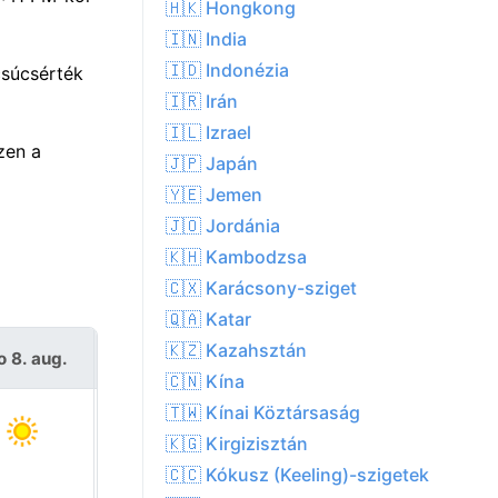
🇭🇰 Hongkong
🇮🇳 India
🇮🇩 Indonézia
csúcsérték
🇮🇷 Irán
🇮🇱 Izrael
zen a
🇯🇵 Japán
🇾🇪 Jemen
🇯🇴 Jordánia
🇰🇭 Kambodzsa
🇨🇽 Karácsony-sziget
🇶🇦 Katar
🇰🇿 Kazahsztán
o 8. aug.
V 9. aug.
🇨🇳 Kína
🇹🇼 Kínai Köztársaság
🇰🇬 Kirgizisztán
🇨🇨 Kókusz (Keeling)-szigetek