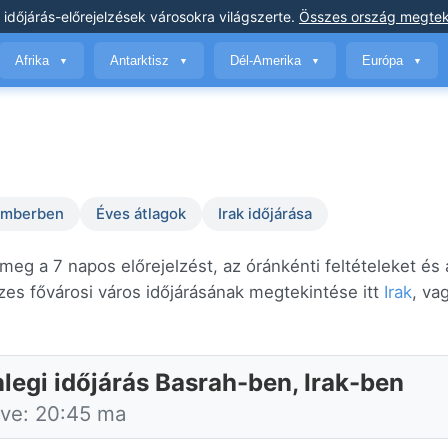
 időjárás-előrejelzések
városokra világszerte
.
Összes ország megtek
Afrika
Antarktisz
Dél-Amerika
Európa
▼
▼
▼
▼
temberben
Éves átlagok
Irak időjárása
meg a 7 napos előrejelzést, az óránkénti feltételeket és 
es fővárosi város időjárásának megtekintése itt
Irak
, va
nlegi időjárás Basrah-ben, Irak-ben
tve: 20:45 ma