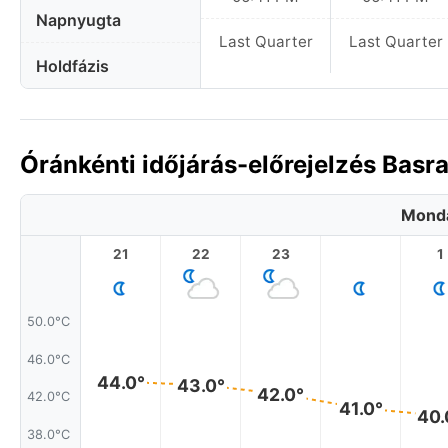
Napnyugta
Last Quarter
Last Quarter
Holdfázis
Óránkénti időjárás-előrejelzés Basr
Monda
21
22
23
1
50.0°C
46.0°C
44.0°
43.0°
42.0°
42.0°C
41.0°
40.
38.0°C