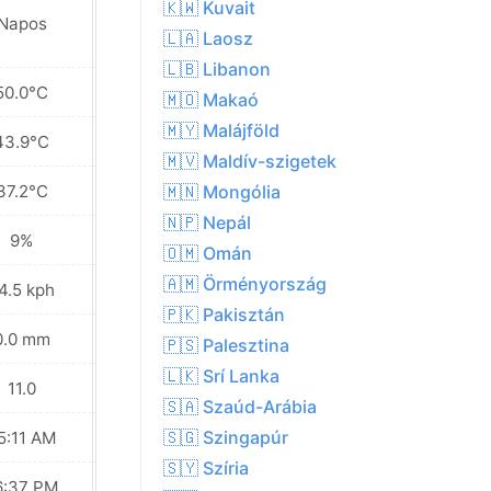
🇰🇼 Kuvait
Napos
Napos
🇱🇦 Laosz
🇱🇧 Libanon
50.0°C
49.3°C
🇲🇴 Makaó
🇲🇾 Malájföld
43.9°C
43.3°C
🇲🇻 Maldív-szigetek
37.2°C
37.5°C
🇲🇳 Mongólia
🇳🇵 Nepál
9%
10%
🇴🇲 Omán
🇦🇲 Örményország
4.5 kph
16.9 kph
🇵🇰 Pakisztán
0.0 mm
0.0 mm
🇵🇸 Palesztina
🇱🇰 Srí Lanka
11.0
11.0
🇸🇦 Szaúd-Arábia
🇸🇬 Szingapúr
5:11 AM
05:11 AM
🇸🇾 Szíria
6:37 PM
06:36 PM