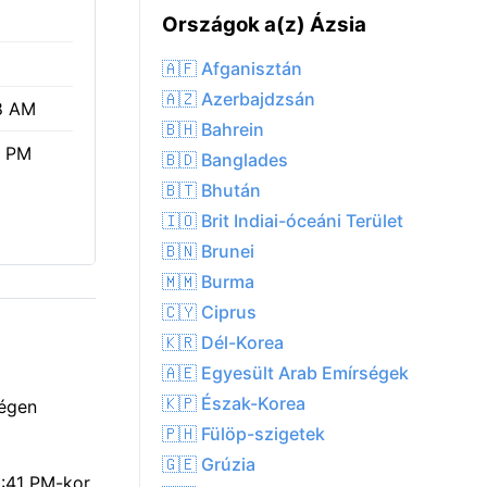
Országok a(z) Ázsia
🇦🇫 Afganisztán
🇦🇿 Azerbajdzsán
8 AM
🇧🇭 Bahrein
1 PM
🇧🇩 Banglades
🇧🇹 Bhután
🇮🇴 Brit Indiai-óceáni Terület
🇧🇳 Brunei
🇲🇲 Burma
🇨🇾 Ciprus
🇰🇷 Dél-Korea
🇦🇪 Egyesült Arab Emírségek
🇰🇵 Észak-Korea
 égen
🇵🇭 Fülöp-szigetek
🇬🇪 Grúzia
6:41 PM-kor