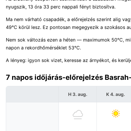
nyugszik, 13 óra 33 perc nappali fényt biztosítva.
Ma nem várható csapadék, a előrejelzés szerint alig vag
49°C körül lesz. Ez pontosan megegyezik a szokásos au
Nem sok változás ezen a héten — maximumok 50°C, min
napon a rekordhőmérséklet 53°C.
A lényeg: igyon sok vizet, keresse az árnyékot, és kerül
7 napos időjárás-előrejelzés Basrah-
H 3. aug.
K 4. aug.