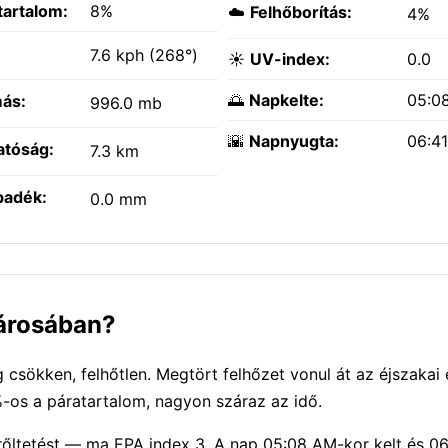
tartalom:
8%
☁️
Felhőborítás:
4%
:
7.6 kph (268°)
☀️
UV-index:
0.0
🌅
Napkelte:
05:0
ás:
996.0 mb
🌇
Napnyugta:
06:4
atóság:
7.3 km
padék:
0.0 mm
városában?
csökken, felhőtlen. Megtört felhőzet vonul át az éjszakai
%-os a páratartalom, nagyon száraz az idő.
őltetést — ma EPA index 3. A nap 05:08 AM-kor kelt és 0