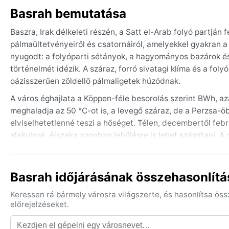
Basrah bemutatása
Baszra, Irak délkeleti részén, a Satt el-Arab folyó partján
pálmaültetvényeiről és csatornáiról, amelyekkel gyakran a 
nyugodt: a folyóparti sétányok, a hagyományos bazárok é
történelmét idézik. A száraz, forró sivatagi klíma és a fo
oázisszerűen zöldellő pálmaligetek húzódnak.
A város éghajlata a Köppen-féle besorolás szerint BWh, az
meghaladja az 50 °C-ot is, a levegő száraz, de a Perzsa-ö
elviselhetetlenné teszi a hőséget. Télen, decembertől feb
alakulnak, éjszaka azonban lehűlésre is lehet számítani. A 
eső. Utazáskor a legfontosabb, hogy könnyű, légáteresztő
viszont érdemes egy melegebb kabátot is vinni.
Basrah időjárásának összehasonlítá
Az időjárás szempontjából a legkedvezőbb időszak Baszra
kellemesen hűvös. A nyári hónapokban tomboló hőhullámok 
Keressen rá bármely városra világszerte, és hasonlítsa ös
amely por- és homokviharokat hozhat magával, csökkentve 
előrejelzéseket.
a Satt el-Arab kilép a medréből, áradásokat okozva a körn
szeretné felfedezni, annak a mérsékelt téli hónapok nyújtjá