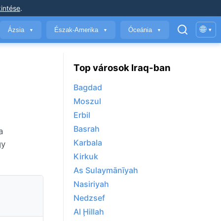
intése
.
🌐
Ázsia
Észak-Amerika
Óceánia
▾
▼
▼
▼
Top városok Iraq-ban
Bagdad
Moszul
Erbil
Basrah
a
Karbala
gy
Kirkuk
As Sulaymānīyah
Nasiriyah
Nedzsef
Al Ḩillah