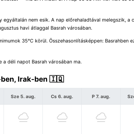
y egyáltalán nem esik. A nap előrehaladtával melegszik, a 
gusztus havi átlaggal Basrah városában.
imumok 35°C körül. Összehasonlításképpen: Basrahben e
je a déli napot Basrah városában ma.
ben, Irak-ben 🇮🇶
Sze 5. aug.
Cs 6. aug.
P 7. aug.
Sz