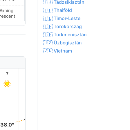
🇹🇯 Tádzsikisztán
🇹🇭 Thaiföld
Waning
Waning
rescent
Crescent
🇹🇱 Timor-Leste
🇹🇷 Törökország
🇹🇲 Türkmenisztán
🇺🇿 Üzbegisztán
🇻🇳 Vietnam
7
8
9
10
11
12
48.0
47.0°
46.0°
43.0°
41.0°
38.0°