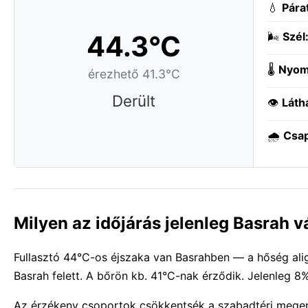
💧
Pára
44.3°C
🌬️
Szél
🌡️
Nyom
érezhető 41.3°C
Derült
👁️
Láth
🌧️
Csa
Milyen az időjárás jelenleg Basrah 
Fullasztó 44°C-os éjszaka van Basrahben — a hőség alig 
Basrah felett. A bőrön kb. 41°C-nak érződik. Jelenleg 8
Az érzékeny csoportok csökkentsék a szabadtéri meger