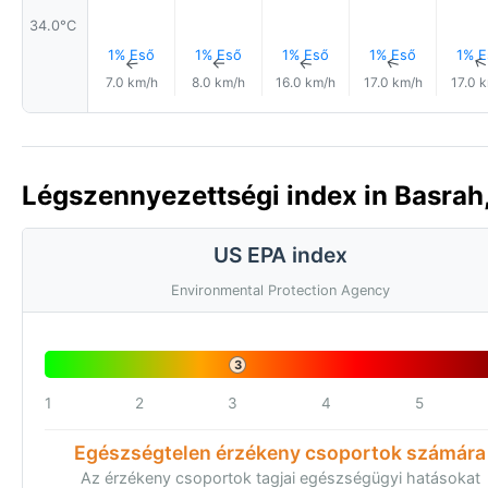
34.0°C
1% Eső
1% Eső
1% Eső
1% Eső
1% E
↑
↑
↑
↑
7.0 km/h
8.0 km/h
16.0 km/h
17.0 km/h
17.0 
Légszennyezettségi index in Basrah, 
US EPA index
Environmental Protection Agency
3
1
2
3
4
5
Egészségtelen érzékeny csoportok számára
Az érzékeny csoportok tagjai egészségügyi hatásokat