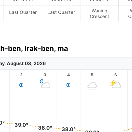
Waning
Last Quarter
Last Quarter
Crescent
C
ah-ben, Irak-ben, ma
y, August 03, 2026
2
3
4
5
6
0°
39.0°
38.0°
38.0°