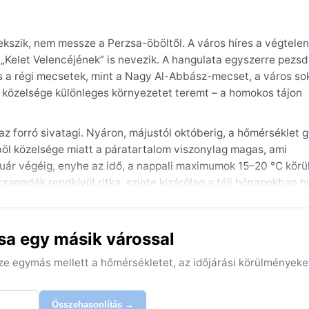
 fekszik, nem messze a Perzsa-öböltől. A város híres a végtelen
„Kelet Velencéjének” is nevezik. A hangulata egyszerre pezsd
s a régi mecsetek, mint a Nagy Al-Abbász-mecset, a város so
lyó közelsége különleges környezetet teremt – a homokos tájon
az forró sivatagi. Nyáron, májustól októberig, a hőmérséklet 
böl közelsége miatt a páratartalom viszonylag magas, ami
ruár végéig, enyhe az idő, a nappali maximumok 15–20 °C körü
csapadék rendkívül ritka, szinte kizárólag a téli hónapokban hu
 ruházat, napszemüveg és fejfedő képezze a poggyász alapját,
sa egy másik várossal
 felfedezésére novembertől márciusig tart, amikor a hőmérsé
mellett a városra jellemző a shamal néven ismert északnyuga
sze egymás mellett a hőmérsékletet, az időjárási körülményeke
a látótávolságot. Ritkán, de előfordulhat, hogy a téli esőzé
yező területeken. Aki a csodálatos pálmaerdőket és a múlt em
k a legjobb feltételeket.
Összehasonlítás →