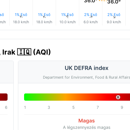
36.0°
36.0°
ső
1% Eső
1% Eső
1% Eső
2% Eső
2% Eső
↑
↑
↑
↑
↑
↑
km/h
18.0 km/h
18.0 km/h
10.0 km/h
6.0 km/h
9.0 km/h
Irak 🇮🇶 (AQI)
UK DEFRA index
Department for Environment, Food & Rural Affair
8
6
1
3
5
7
9
Magas
A légszennyezés magas