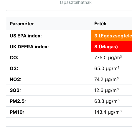
tapasztalhatnak
Paraméter
Érték
US EPA index:
3 (Egészségtel
UK DEFRA index:
8 (Magas)
CO:
775.0 µg/m³
O3:
65.0 µg/m³
NO2:
74.2 µg/m³
SO2:
12.6 µg/m³
PM2.5:
63.8 µg/m³
PM10:
143.4 µg/m³