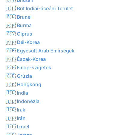
🇮🇴 Brit Indiai-óceáni Terület
🇧🇳 Brunei
🇲🇲 Burma
🇨🇾 Ciprus
🇰🇷 Dél-Korea
🇦🇪 Egyesült Arab Emírségek
🇰🇵 Észak-Korea
🇵🇭 Fülöp-szigetek
🇬🇪 Grúzia
🇭🇰 Hongkong
🇮🇳 India
🇮🇩 Indonézia
🇮🇶 Irak
🇮🇷 Irán
🇮🇱 Izrael
🇾🇪 Jemen