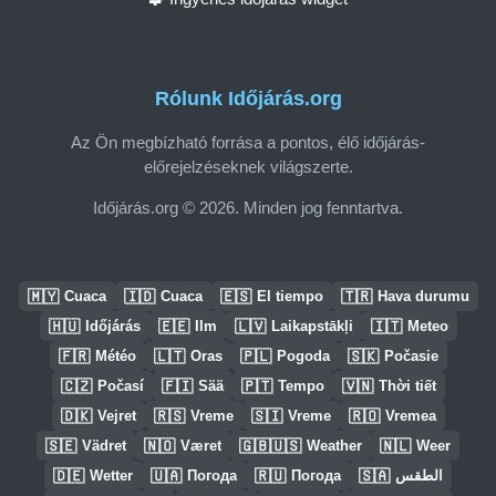
Rólunk Időjárás.org
Az Ön megbízható forrása a pontos, élő időjárás-
előrejelzéseknek világszerte.
Időjárás.org © 2026. Minden jog fenntartva.
🇲🇾
🇮🇩
🇪🇸
🇹🇷
Cuaca
Cuaca
El tiempo
Hava durumu
🇭🇺
🇪🇪
🇱🇻
🇮🇹
Időjárás
Ilm
Laikapstākļi
Meteo
🇫🇷
🇱🇹
🇵🇱
🇸🇰
Météo
Oras
Pogoda
Počasie
🇨🇿
🇫🇮
🇵🇹
🇻🇳
Počasí
Sää
Tempo
Thời tiết
🇩🇰
🇷🇸
🇸🇮
🇷🇴
Vejret
Vreme
Vreme
Vremea
🇸🇪
🇳🇴
🇬🇧🇺🇸
🇳🇱
Vädret
Været
Weather
Weer
🇩🇪
🇺🇦
🇷🇺
🇸🇦
Wetter
Погода
Погода
الطقس