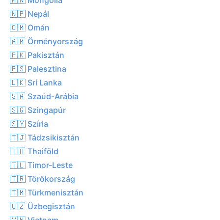
🇳🇵 Nepál
🇴🇲 Omán
🇦🇲 Örményország
🇵🇰 Pakisztán
🇵🇸 Palesztina
🇱🇰 Srí Lanka
🇸🇦 Szaúd-Arábia
🇸🇬 Szingapúr
🇸🇾 Szíria
🇹🇯 Tádzsikisztán
🇹🇭 Thaiföld
🇹🇱 Timor-Leste
🇹🇷 Törökország
🇹🇲 Türkmenisztán
🇺🇿 Üzbegisztán
🇻🇳 Vietnam