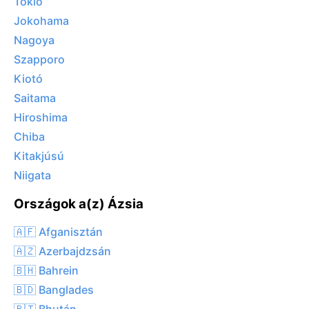
Tokió
Jokohama
Nagoya
Szapporo
Kiotó
Saitama
Hiroshima
Chiba
Kitakjúsú
Niigata
Országok a(z) Ázsia
🇦🇫 Afganisztán
🇦🇿 Azerbajdzsán
🇧🇭 Bahrein
🇧🇩 Banglades
🇧🇹 Bhután