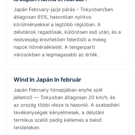
Japán February-ja/je párás – Tokyoban/ben
átlagosan 65%, hasonlóan nyirkos
körülményekkel a legtöbb régióban. A
délutánok ragadósak, különösen eső után, és a
nedvesség érezhetően felerősíti a meleg
napok hőmérsékletét. A tengerparti
városokban a legmagasabb az érték.
Wind In Japán In február
Japán February hónapjában enyhe szél
jellemző — Tokyoban átlagosan 20 km/h, és
az ország többi része is hasonló. A szabadtéri
tevékenységek kényelmesek, a délutáni
termikus szellő pedig kellemes a belső
területeken.