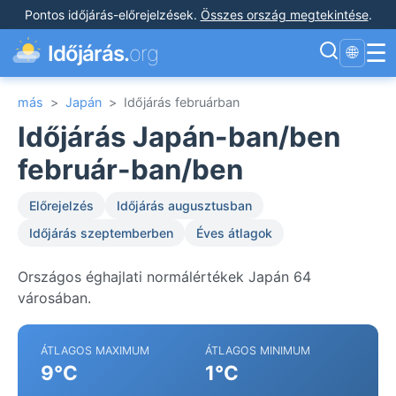
Pontos időjárás-előrejelzések
.
Összes ország megtekintése
.
☰
Időjárás.
org
🌐
más
>
Japán
>
Időjárás februárban
Időjárás Japán-ban/ben
február-ban/ben
Előrejelzés
Időjárás augusztusban
Időjárás szeptemberben
Éves átlagok
Országos éghajlati normálértékek Japán 64
városában.
ÁTLAGOS MAXIMUM
ÁTLAGOS MINIMUM
9°C
1°C