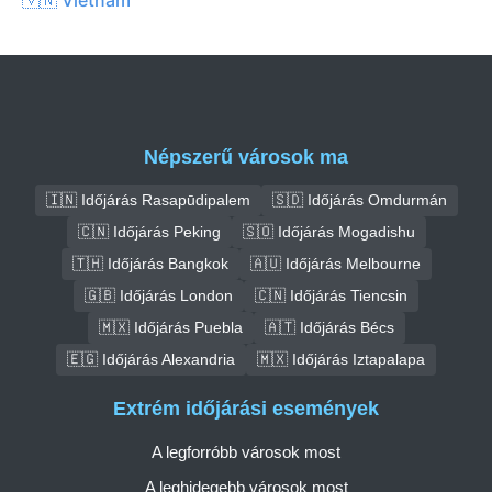
Népszerű városok ma
🇮🇳 Időjárás Rasapūdipalem
🇸🇩 Időjárás Omdurmán
🇨🇳 Időjárás Peking
🇸🇴 Időjárás Mogadishu
🇹🇭 Időjárás Bangkok
🇦🇺 Időjárás Melbourne
🇬🇧 Időjárás London
🇨🇳 Időjárás Tiencsin
🇲🇽 Időjárás Puebla
🇦🇹 Időjárás Bécs
🇪🇬 Időjárás Alexandria
🇲🇽 Időjárás Iztapalapa
Extrém időjárási események
A legforróbb városok most
A leghidegebb városok most