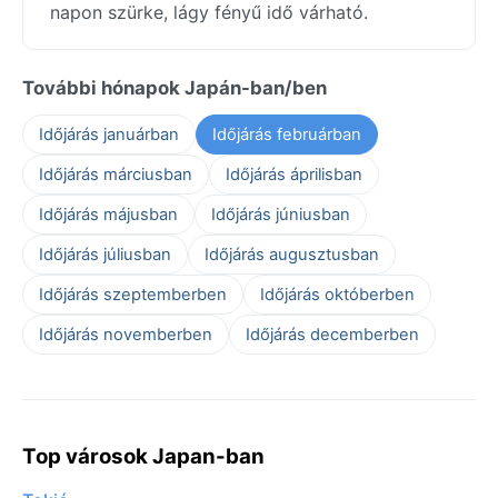
napon szürke, lágy fényű idő várható.
További hónapok Japán-ban/ben
Időjárás januárban
Időjárás februárban
Időjárás márciusban
Időjárás áprilisban
Időjárás májusban
Időjárás júniusban
Időjárás júliusban
Időjárás augusztusban
Időjárás szeptemberben
Időjárás októberben
Időjárás novemberben
Időjárás decemberben
Top városok Japan-ban