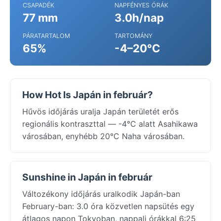
CSAPADÉK
NAPFÉNYES ÓRÁK
77 mm
3.0h/nap
PÁRATARTALOM
TARTOMÁNY
65%
-4–20°C
How Hot Is Japán in február?
Hűvös időjárás uralja Japán területét erős
regionális kontraszttal — -4°C alatt Asahikawa
városában, enyhébb 20°C Naha városában.
Sunshine in Japán in február
Változékony időjárás uralkodik Japán-ban
February-ban: 3.0 óra közvetlen napsütés egy
átlagos napon Tokyoban, nappali órákkal 6:25