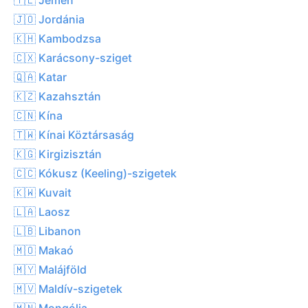
🇯🇴 Jordánia
🇰🇭 Kambodzsa
🇨🇽 Karácsony-sziget
🇶🇦 Katar
🇰🇿 Kazahsztán
🇨🇳 Kína
🇹🇼 Kínai Köztársaság
🇰🇬 Kirgizisztán
🇨🇨 Kókusz (Keeling)-szigetek
🇰🇼 Kuvait
🇱🇦 Laosz
🇱🇧 Libanon
🇲🇴 Makaó
🇲🇾 Malájföld
🇲🇻 Maldív-szigetek
🇲🇳 Mongólia