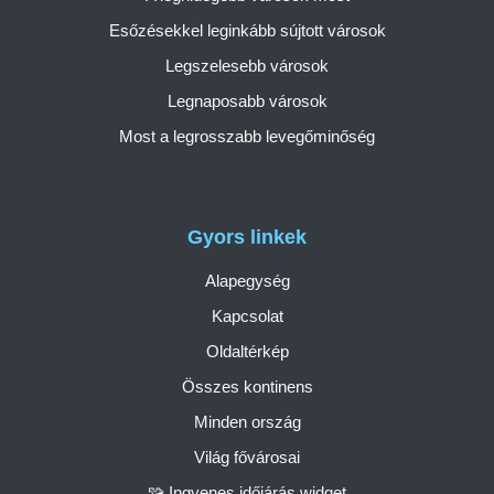
Esőzésekkel leginkább sújtott városok
Legszelesebb városok
Legnaposabb városok
Most a legrosszabb levegőminőség
Gyors linkek
Alapegység
Kapcsolat
Oldaltérkép
Összes kontinens
Minden ország
Világ fővárosai
🧩 Ingyenes időjárás widget