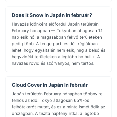
Does It Snow In Japán In február?
Havazás időnként előfordul Japán területén
February hónapban — Tokyoban átlagosan 1.1
nap esik hó, a magasabban fekvő területeken
pedig több. A tengerparti és déli régiókban
lehet, hogy egyáltalán nem esik, míg a belső és
hegyvidéki területeken a legtöbb hó hullik. A
havazás rövid és szórványos, nem tartós.
Cloud Cover In Japán In február
Japán területén February hónapban többnyire
felhős az idő: Tokyo átlagosan 65%-os
felhőtakarót mutat, és ez a minta ismétlődik az
országban. A tiszta napfény ritka; a legtöbb