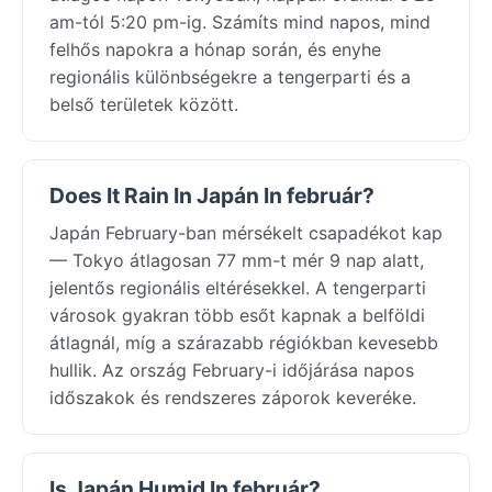
am-tól 5:20 pm-ig. Számíts mind napos, mind
felhős napokra a hónap során, és enyhe
regionális különbségekre a tengerparti és a
belső területek között.
Does It Rain In Japán In február?
Japán February-ban mérsékelt csapadékot kap
— Tokyo átlagosan 77 mm-t mér 9 nap alatt,
jelentős regionális eltérésekkel. A tengerparti
városok gyakran több esőt kapnak a belföldi
átlagnál, míg a szárazabb régiókban kevesebb
hullik. Az ország February-i időjárása napos
időszakok és rendszeres záporok keveréke.
Is Japán Humid In február?