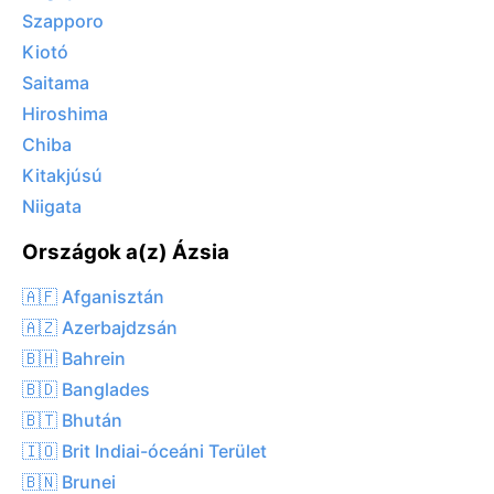
Szapporo
Kiotó
Saitama
Hiroshima
Chiba
Kitakjúsú
Niigata
Országok a(z) Ázsia
🇦🇫 Afganisztán
🇦🇿 Azerbajdzsán
🇧🇭 Bahrein
🇧🇩 Banglades
🇧🇹 Bhután
🇮🇴 Brit Indiai-óceáni Terület
🇧🇳 Brunei