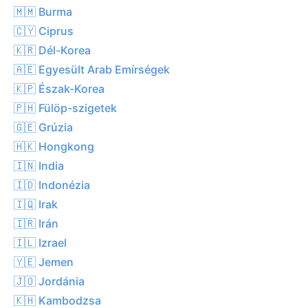
🇲🇲 Burma
🇨🇾 Ciprus
🇰🇷 Dél-Korea
🇦🇪 Egyesült Arab Emírségek
🇰🇵 Észak-Korea
🇵🇭 Fülöp-szigetek
🇬🇪 Grúzia
🇭🇰 Hongkong
🇮🇳 India
🇮🇩 Indonézia
🇮🇶 Irak
🇮🇷 Irán
🇮🇱 Izrael
🇾🇪 Jemen
🇯🇴 Jordánia
🇰🇭 Kambodzsa