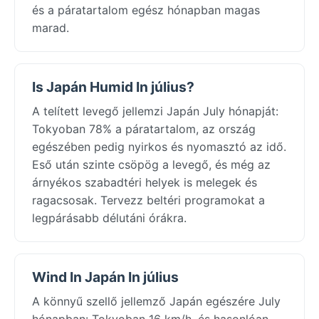
és a páratartalom egész hónapban magas
marad.
Is Japán Humid In július?
A telített levegő jellemzi Japán July hónapját:
Tokyoban 78% a páratartalom, az ország
egészében pedig nyirkos és nyomasztó az idő.
Eső után szinte csöpög a levegő, és még az
árnyékos szabadtéri helyek is melegek és
ragacsosak. Tervezz beltéri programokat a
legpárásabb délutáni órákra.
Wind In Japán In július
A könnyű szellő jellemző Japán egészére July
hónapban: Tokyoban 16 km/h, és hasonlóan