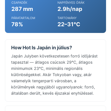
CSAPADÉK
NAPFÉNYES ÓRÁK
287 mm
2.9h/nap
PÁRATARTALOM
TARTOMÁNY
78%
22–31°C
How Hot Is Japán in július?
Japán Julyben következetesen forró időjárást
tapasztal — átlagos csúcsok 29°C, átlagos
minimumok 23°C, minimális regionális
különbségekkel. Akár Tokyoban vagy, akár
valamelyik tengerparti városban, a
körülmények nagyjából ugyanolyanok: forró,
általában derült, kevés éjszakai enyhüléssel.