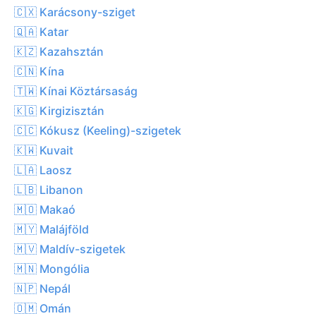
🇨🇽 Karácsony-sziget
🇶🇦 Katar
🇰🇿 Kazahsztán
🇨🇳 Kína
🇹🇼 Kínai Köztársaság
🇰🇬 Kirgizisztán
🇨🇨 Kókusz (Keeling)-szigetek
🇰🇼 Kuvait
🇱🇦 Laosz
🇱🇧 Libanon
🇲🇴 Makaó
🇲🇾 Malájföld
🇲🇻 Maldív-szigetek
🇲🇳 Mongólia
🇳🇵 Nepál
🇴🇲 Omán