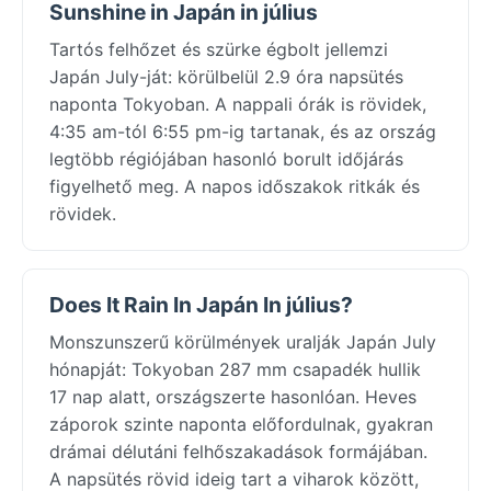
Sunshine in Japán in július
Tartós felhőzet és szürke égbolt jellemzi
Japán July-ját: körülbelül 2.9 óra napsütés
naponta Tokyoban. A nappali órák is rövidek,
4:35 am-tól 6:55 pm-ig tartanak, és az ország
legtöbb régiójában hasonló borult időjárás
figyelhető meg. A napos időszakok ritkák és
rövidek.
Does It Rain In Japán In július?
Monszunszerű körülmények uralják Japán July
hónapját: Tokyoban 287 mm csapadék hullik
17 nap alatt, országszerte hasonlóan. Heves
záporok szinte naponta előfordulnak, gyakran
drámai délutáni felhőszakadások formájában.
A napsütés rövid ideig tart a viharok között,