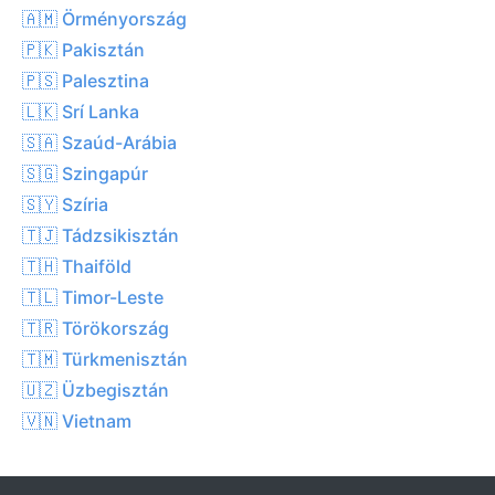
🇦🇲 Örményország
🇵🇰 Pakisztán
🇵🇸 Palesztina
🇱🇰 Srí Lanka
🇸🇦 Szaúd-Arábia
🇸🇬 Szingapúr
🇸🇾 Szíria
🇹🇯 Tádzsikisztán
🇹🇭 Thaiföld
🇹🇱 Timor-Leste
🇹🇷 Törökország
🇹🇲 Türkmenisztán
🇺🇿 Üzbegisztán
🇻🇳 Vietnam