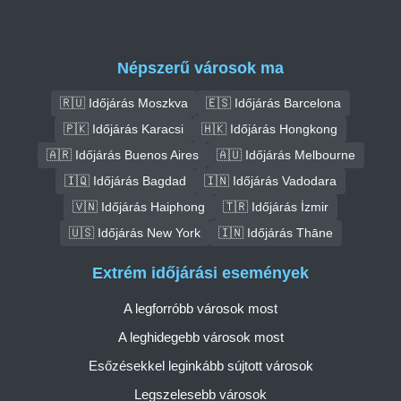
Népszerű városok ma
🇷🇺 Időjárás Moszkva
🇪🇸 Időjárás Barcelona
🇵🇰 Időjárás Karacsi
🇭🇰 Időjárás Hongkong
🇦🇷 Időjárás Buenos Aires
🇦🇺 Időjárás Melbourne
🇮🇶 Időjárás Bagdad
🇮🇳 Időjárás Vadodara
🇻🇳 Időjárás Haiphong
🇹🇷 Időjárás İzmir
🇺🇸 Időjárás New York
🇮🇳 Időjárás Thāne
Extrém időjárási események
A legforróbb városok most
A leghidegebb városok most
Esőzésekkel leginkább sújtott városok
Legszelesebb városok