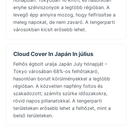
enyhe szélviszonyok a legtöbb régióban. A
levegő épp annyira mozog, hogy felfrissítse a
meleg napokat, de nem zavaró. A tengerparti
városokban kicsit erősebb lehet.
Cloud Cover In Japán In július
Felhős égbolt uralja Japán July hónapját –
Tokyo városában 68%-os felhőtakaró,
hasonlóan borult körülményekkel a legtöbb
régióban. A közvetlen napfény foltos és
szakadozott; számíts szürke időszakokra,
rövid napos pillanatokkal. A tengerparti
területeken erősebb lehet a felhőzet, mint a
belső területeken.