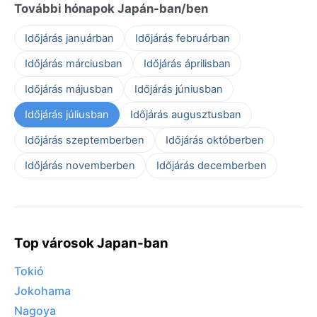
További hónapok Japán-ban/ben
Időjárás januárban
Időjárás februárban
Időjárás márciusban
Időjárás áprilisban
Időjárás májusban
Időjárás júniusban
Időjárás júliusban
Időjárás augusztusban
Időjárás szeptemberben
Időjárás októberben
Időjárás novemberben
Időjárás decemberben
Top városok Japan-ban
Tokió
Jokohama
Nagoya