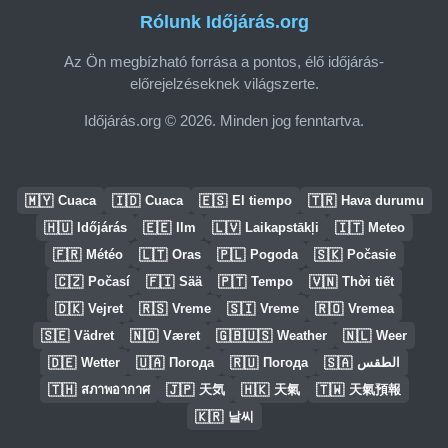
Rólunk Időjárás.org
Az Ön megbízható forrása a pontos, élő időjárás-
előrejelzéseknek világszerte.
Időjárás.org © 2026. Minden jog fenntartva.
🇲🇾
🇮🇩
🇪🇸
🇹🇷
Cuaca
Cuaca
El tiempo
Hava durumu
🇭🇺
🇪🇪
🇱🇻
🇮🇹
Időjárás
Ilm
Laikapstākļi
Meteo
🇫🇷
🇱🇹
🇵🇱
🇸🇰
Météo
Oras
Pogoda
Počasie
🇨🇿
🇫🇮
🇵🇹
🇻🇳
Počasí
Sää
Tempo
Thời tiết
🇩🇰
🇷🇸
🇸🇮
🇷🇴
Vejret
Vreme
Vreme
Vremea
🇸🇪
🇳🇴
🇬🇧🇺🇸
🇳🇱
Vädret
Været
Weather
Weer
🇩🇪
🇺🇦
🇷🇺
🇸🇦
Wetter
Погода
Погода
الطقس
🇹🇭
🇯🇵
🇭🇰
🇹🇼
สภาพอากาศ
天気
天氣
天氣預報
🇰🇷
날씨