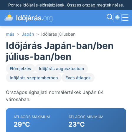
Pontos időjárás-előrejelzések
.
Összes ország megtekintése
.
☰
Időjárás.
org
🌐
más
>
Japán
>
Időjárás júliusban
Időjárás Japán-ban/ben
július-ban/ben
Előrejelzés
Időjárás augusztusban
Időjárás szeptemberben
Éves átlagok
Országos éghajlati normálértékek Japán 64
városában.
ÁTLAGOS MAXIMUM
ÁTLAGOS MINIMUM
29°C
23°C