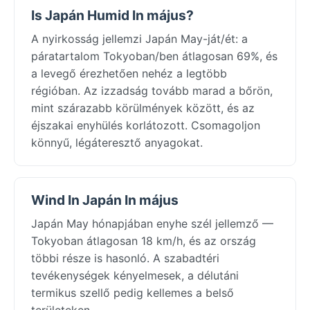
Is Japán Humid In május?
A nyirkosság jellemzi Japán May-ját/ét: a
páratartalom Tokyoban/ben átlagosan 69%, és
a levegő érezhetően nehéz a legtöbb
régióban. Az izzadság tovább marad a bőrön,
mint szárazabb körülmények között, és az
éjszakai enyhülés korlátozott. Csomagoljon
könnyű, légáteresztő anyagokat.
Wind In Japán In május
Japán May hónapjában enyhe szél jellemző —
Tokyoban átlagosan 18 km/h, és az ország
többi része is hasonló. A szabadtéri
tevékenységek kényelmesek, a délutáni
termikus szellő pedig kellemes a belső
területeken.