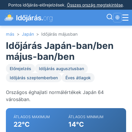
Pontos időjárás-előrejelzések
.
Összes ország megtekintése
.
☰
Időjárás.
org
🌐
más
>
Japán
>
Időjárás májusban
Időjárás Japán-ban/ben
május-ban/ben
Előrejelzés
Időjárás augusztusban
Időjárás szeptemberben
Éves átlagok
Országos éghajlati normálértékek Japán 64
városában.
ÁTLAGOS MAXIMUM
ÁTLAGOS MINIMUM
22°C
14°C