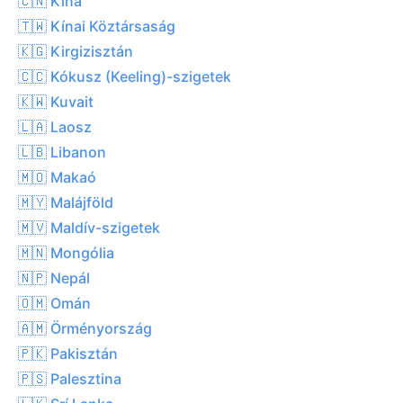
🇨🇳 Kína
🇹🇼 Kínai Köztársaság
🇰🇬 Kirgizisztán
🇨🇨 Kókusz (Keeling)-szigetek
🇰🇼 Kuvait
🇱🇦 Laosz
🇱🇧 Libanon
🇲🇴 Makaó
🇲🇾 Malájföld
🇲🇻 Maldív-szigetek
🇲🇳 Mongólia
🇳🇵 Nepál
🇴🇲 Omán
🇦🇲 Örményország
🇵🇰 Pakisztán
🇵🇸 Palesztina