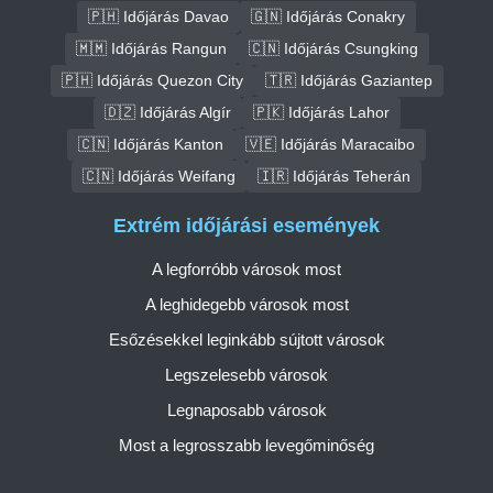
🇵🇭 Időjárás Davao
🇬🇳 Időjárás Conakry
🇲🇲 Időjárás Rangun
🇨🇳 Időjárás Csungking
🇵🇭 Időjárás Quezon City
🇹🇷 Időjárás Gaziantep
🇩🇿 Időjárás Algír
🇵🇰 Időjárás Lahor
🇨🇳 Időjárás Kanton
🇻🇪 Időjárás Maracaibo
🇨🇳 Időjárás Weifang
🇮🇷 Időjárás Teherán
Extrém időjárási események
A legforróbb városok most
A leghidegebb városok most
Esőzésekkel leginkább sújtott városok
Legszelesebb városok
Legnaposabb városok
Most a legrosszabb levegőminőség