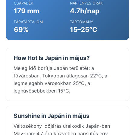
CSAPADÉK
NAPFÉNYES ÓRÁK
179 mm
4.7h/nap
PÁRATARTALOM
TARTOMÁNY
69%
15–25°C
How Hot Is Japán in május?
Meleg idő borítja Japán területét: a
fővárosban, Tokyoban átlagosan 22°C, a
legmelegebb városokban 25°C, a
leghűvösebbekben 15°C.
Sunshine in Japán in május
Változékony időjárás uralkodik Japán-ban
May-ban: 4.7 óra közvetlen napsütés egy