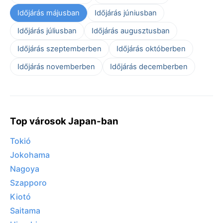
Időjárás májusban
Időjárás júniusban
Időjárás júliusban
Időjárás augusztusban
Időjárás szeptemberben
Időjárás októberben
Időjárás novemberben
Időjárás decemberben
Top városok Japan-ban
Tokió
Jokohama
Nagoya
Szapporo
Kiotó
Saitama