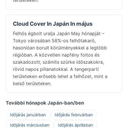
Cloud Cover In Japán In május
Felhős égbolt uralja Japán May hónapját –
Tokyo városában 58%-os felhőtakaró,
hasonlóan borult körülményekkel a legtöbb
régióban. A közvetlen napfény foltos és
szakadozott; számíts szürke időszakokra,
rövid napos pillanatokkal. A tengerparti
területeken erősebb lehet a felhőzet, mint a
belső területeken.
További hónapok Japán-ban/ben
Időjárás januárban
Időjárás februárban
Időjárás márciusban
Időjárás áprilisban