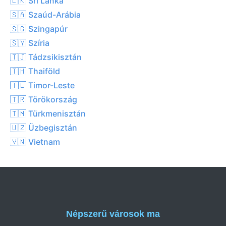
🇱🇰 Srí Lanka
🇸🇦 Szaúd-Arábia
🇸🇬 Szingapúr
🇸🇾 Szíria
🇹🇯 Tádzsikisztán
🇹🇭 Thaiföld
🇹🇱 Timor-Leste
🇹🇷 Törökország
🇹🇲 Türkmenisztán
🇺🇿 Üzbegisztán
🇻🇳 Vietnam
Népszerű városok ma