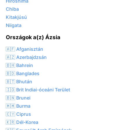
Hiroshima
Chiba
Kitakjúsú
Niigata
Országok a(z) Ázsia
🇦🇫 Afganisztán
🇦🇿 Azerbajdzsán
🇧🇭 Bahrein
🇧🇩 Banglades
🇧🇹 Bhután
🇮🇴 Brit Indiai-óceáni Terület
🇧🇳 Brunei
🇲🇲 Burma
🇨🇾 Ciprus
🇰🇷 Dél-Korea