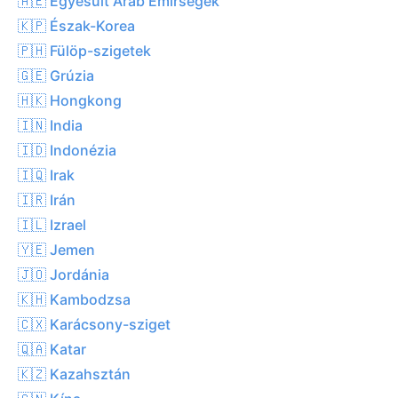
🇦🇪 Egyesült Arab Emírségek
🇰🇵 Észak-Korea
🇵🇭 Fülöp-szigetek
🇬🇪 Grúzia
🇭🇰 Hongkong
🇮🇳 India
🇮🇩 Indonézia
🇮🇶 Irak
🇮🇷 Irán
🇮🇱 Izrael
🇾🇪 Jemen
🇯🇴 Jordánia
🇰🇭 Kambodzsa
🇨🇽 Karácsony-sziget
🇶🇦 Katar
🇰🇿 Kazahsztán