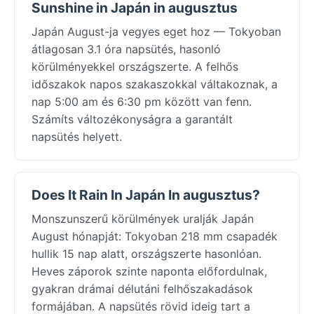
Sunshine in Japán in augusztus
Japán August-ja vegyes eget hoz — Tokyoban
átlagosan 3.1 óra napsütés, hasonló
körülményekkel országszerte. A felhős
időszakok napos szakaszokkal váltakoznak, a
nap 5:00 am és 6:30 pm között van fenn.
Számíts változékonyságra a garantált
napsütés helyett.
Does It Rain In Japán In augusztus?
Monszunszerű körülmények uralják Japán
August hónapját: Tokyoban 218 mm csapadék
hullik 15 nap alatt, országszerte hasonlóan.
Heves záporok szinte naponta előfordulnak,
gyakran drámai délutáni felhőszakadások
formájában. A napsütés rövid ideig tart a