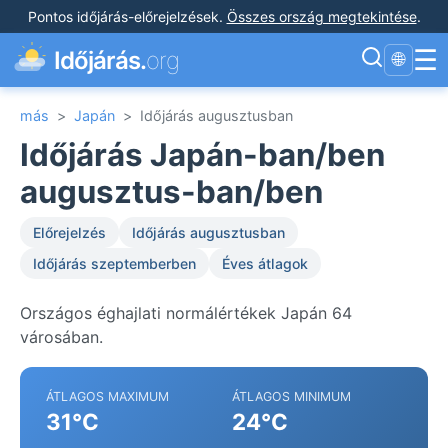
Pontos időjárás-előrejelzések
.
Összes ország megtekintése
.
☰
Időjárás.
org
🌐
más
>
Japán
>
Időjárás augusztusban
Időjárás Japán-ban/ben
augusztus-ban/ben
Előrejelzés
Időjárás augusztusban
Időjárás szeptemberben
Éves átlagok
Országos éghajlati normálértékek Japán 64
városában.
ÁTLAGOS MAXIMUM
ÁTLAGOS MINIMUM
31°C
24°C