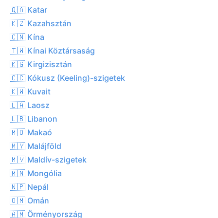
🇶🇦 Katar
🇰🇿 Kazahsztán
🇨🇳 Kína
🇹🇼 Kínai Köztársaság
🇰🇬 Kirgizisztán
🇨🇨 Kókusz (Keeling)-szigetek
🇰🇼 Kuvait
🇱🇦 Laosz
🇱🇧 Libanon
🇲🇴 Makaó
🇲🇾 Malájföld
🇲🇻 Maldív-szigetek
🇲🇳 Mongólia
🇳🇵 Nepál
🇴🇲 Omán
🇦🇲 Örményország