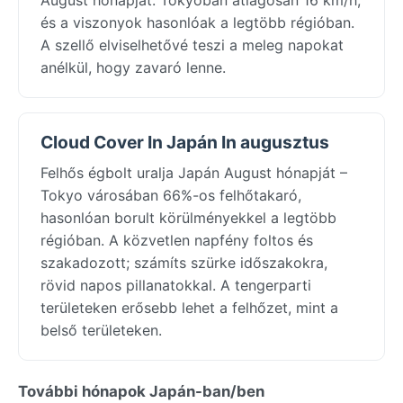
és a viszonyok hasonlóak a legtöbb régióban.
A szellő elviselhetővé teszi a meleg napokat
anélkül, hogy zavaró lenne.
Cloud Cover In Japán In augusztus
Felhős égbolt uralja Japán August hónapját –
Tokyo városában 66%-os felhőtakaró,
hasonlóan borult körülményekkel a legtöbb
régióban. A közvetlen napfény foltos és
szakadozott; számíts szürke időszakokra,
rövid napos pillanatokkal. A tengerparti
területeken erősebb lehet a felhőzet, mint a
belső területeken.
További hónapok Japán-ban/ben