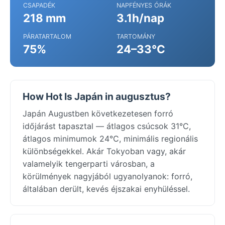
CSAPADÉK
NAPFÉNYES ÓRÁK
218 mm
3.1h/nap
PÁRATARTALOM
TARTOMÁNY
75%
24–33°C
How Hot Is Japán in augusztus?
Japán Augustben következetesen forró
időjárást tapasztal — átlagos csúcsok 31°C,
átlagos minimumok 24°C, minimális regionális
különbségekkel. Akár Tokyoban vagy, akár
valamelyik tengerparti városban, a
körülmények nagyjából ugyanolyanok: forró,
általában derült, kevés éjszakai enyhüléssel.