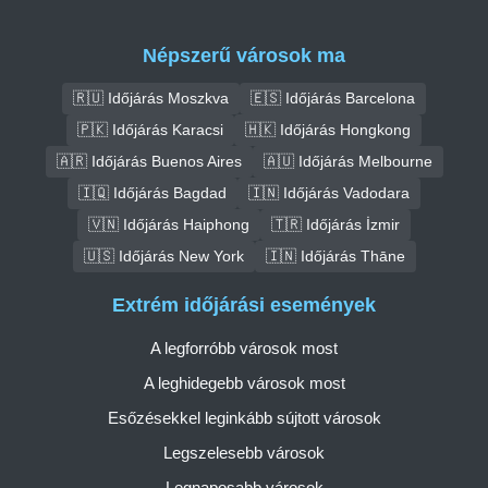
Népszerű városok ma
🇷🇺 Időjárás Moszkva
🇪🇸 Időjárás Barcelona
🇵🇰 Időjárás Karacsi
🇭🇰 Időjárás Hongkong
🇦🇷 Időjárás Buenos Aires
🇦🇺 Időjárás Melbourne
🇮🇶 Időjárás Bagdad
🇮🇳 Időjárás Vadodara
🇻🇳 Időjárás Haiphong
🇹🇷 Időjárás İzmir
🇺🇸 Időjárás New York
🇮🇳 Időjárás Thāne
Extrém időjárási események
A legforróbb városok most
A leghidegebb városok most
Esőzésekkel leginkább sújtott városok
Legszelesebb városok
Legnaposabb városok