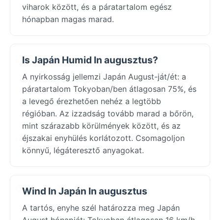
viharok között, és a páratartalom egész
hónapban magas marad.
Is Japán Humid In augusztus?
A nyirkosság jellemzi Japán August-ját/ét: a
páratartalom Tokyoban/ben átlagosan 75%, és
a levegő érezhetően nehéz a legtöbb
régióban. Az izzadság tovább marad a bőrön,
mint szárazabb körülmények között, és az
éjszakai enyhülés korlátozott. Csomagoljon
könnyű, légáteresztő anyagokat.
Wind In Japán In augusztus
A tartós, enyhe szél határozza meg Japán
August hónapját: Tokyoban átlagosan 16 km/h,