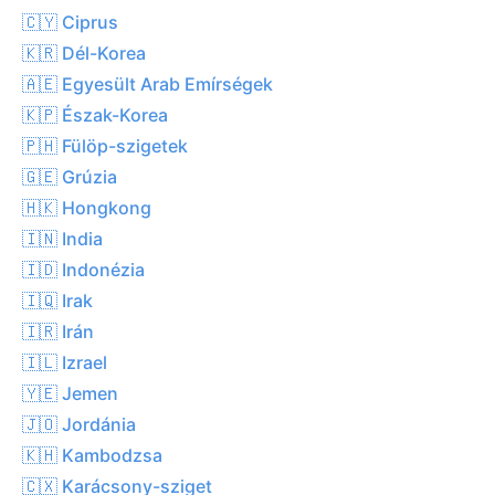
🇨🇾 Ciprus
🇰🇷 Dél-Korea
🇦🇪 Egyesült Arab Emírségek
🇰🇵 Észak-Korea
🇵🇭 Fülöp-szigetek
🇬🇪 Grúzia
🇭🇰 Hongkong
🇮🇳 India
🇮🇩 Indonézia
🇮🇶 Irak
🇮🇷 Irán
🇮🇱 Izrael
🇾🇪 Jemen
🇯🇴 Jordánia
🇰🇭 Kambodzsa
🇨🇽 Karácsony-sziget