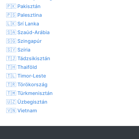
🇵🇰 Pakisztán
🇵🇸 Palesztina
🇱🇰 Srí Lanka
🇸🇦 Szaúd-Arábia
🇸🇬 Szingapúr
🇸🇾 Szíria
🇹🇯 Tádzsikisztán
🇹🇭 Thaiföld
🇹🇱 Timor-Leste
🇹🇷 Törökország
🇹🇲 Türkmenisztán
🇺🇿 Üzbegisztán
🇻🇳 Vietnam