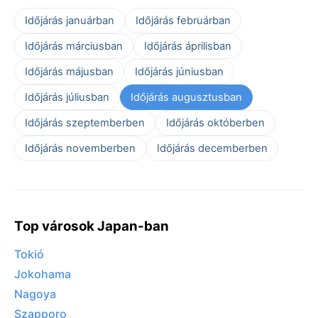
Időjárás januárban
Időjárás februárban
Időjárás márciusban
Időjárás áprilisban
Időjárás májusban
Időjárás júniusban
Időjárás júliusban
Időjárás augusztusban
Időjárás szeptemberben
Időjárás októberben
Időjárás novemberben
Időjárás decemberben
Top városok Japan-ban
Tokió
Jokohama
Nagoya
Szapporo