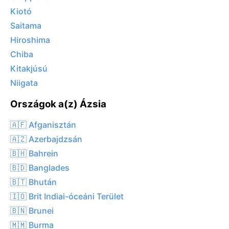
Kiotó
Saitama
Hiroshima
Chiba
Kitakjúsú
Niigata
Országok a(z) Ázsia
🇦🇫 Afganisztán
🇦🇿 Azerbajdzsán
🇧🇭 Bahrein
🇧🇩 Banglades
🇧🇹 Bhután
🇮🇴 Brit Indiai-óceáni Terület
🇧🇳 Brunei
🇲🇲 Burma