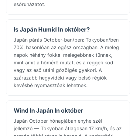
esőruházatot.
Is Japán Humid In október?
Japán párás October-ban/ben: Tokyoban/ben
70%, hasonlóan az egész országban. A meleg
napok néhány fokkal melegebbnek tűnnek,
mint amit a hőmérő mutat, és a reggeli köd
vagy az eső utáni gőzölgés gyakori. A
szárazabb hegyvidéki vagy belső régiók
kevésbé nyomasztóak lehetnek.
Wind In Japán In október
Japán October hónapjában enyhe szél
jellemző — Tokyoban átlagosan 17 km/h, és az
ország többi része is hasonló. A szabadtéri