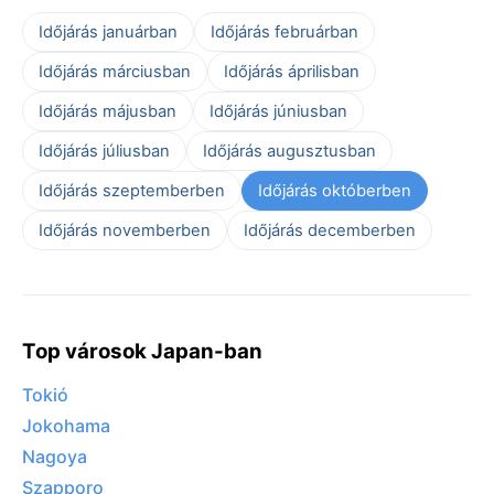
Időjárás januárban
Időjárás februárban
Időjárás márciusban
Időjárás áprilisban
Időjárás májusban
Időjárás júniusban
Időjárás júliusban
Időjárás augusztusban
Időjárás szeptemberben
Időjárás októberben
Időjárás novemberben
Időjárás decemberben
Top városok Japan-ban
Tokió
Jokohama
Nagoya
Szapporo