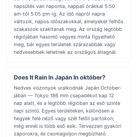
napsütés van naponta, nappali órákkal 5:50
am-tól 5:05 pm-ig. Az idő napról napra
változik, napos időszakokkal, amelyeket felhős
szakaszok szakítanak meg. Az ország legtöbb
régiójában hasonló vegyes minta figyelhető
meg, bár egyes területek szárazabbak vagy
nedvesebbek lehetnek az országos átlagnál.
Does It Rain In Japán In október?
Nedves viszonyok uralkodnak Japán October-
jában — Tokyo 186 mm csapadékot kap 12
nap alatt, és a legtöbb régióban az eső szinte
napi szintű. Egyes területeken, különösen a
hegyek felé néző vagy szél felőli partokon,
még ennél is több eső esik. Tervezzen gyakori
záporokra, és csomagoljon megbízható