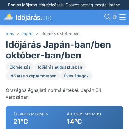
Pontos időjárás-előrejelzések
.
Összes ország megtekintése
.
☰
Időjárás.
org
🌐
más
>
Japán
>
Időjárás októberben
Időjárás Japán-ban/ben
október-ban/ben
Előrejelzés
Időjárás augusztusban
Időjárás szeptemberben
Éves átlagok
Országos éghajlati normálértékek Japán 64
városában.
ÁTLAGOS MAXIMUM
ÁTLAGOS MINIMUM
21°C
14°C