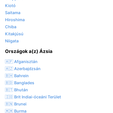
Kiotó
Saitama
Hiroshima
Chiba
Kitakjúsú
Niigata
Országok a(z) Ázsia
🇦🇫 Afganisztán
🇦🇿 Azerbajdzsán
🇧🇭 Bahrein
🇧🇩 Banglades
🇧🇹 Bhután
🇮🇴 Brit Indiai-óceáni Terület
🇧🇳 Brunei
🇲🇲 Burma