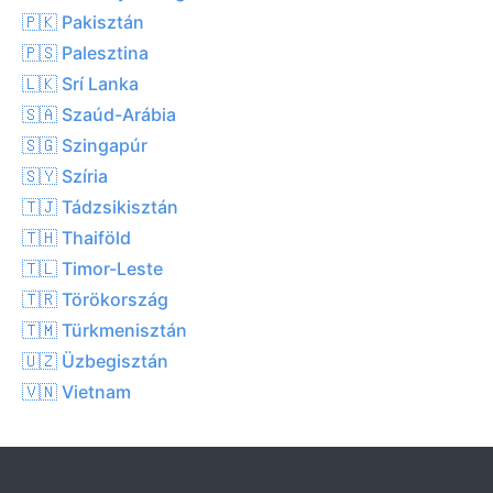
🇵🇰 Pakisztán
🇵🇸 Palesztina
🇱🇰 Srí Lanka
🇸🇦 Szaúd-Arábia
🇸🇬 Szingapúr
🇸🇾 Szíria
🇹🇯 Tádzsikisztán
🇹🇭 Thaiföld
🇹🇱 Timor-Leste
🇹🇷 Törökország
🇹🇲 Türkmenisztán
🇺🇿 Üzbegisztán
🇻🇳 Vietnam