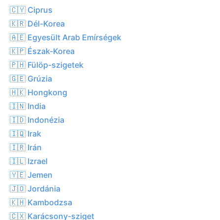
🇨🇾 Ciprus
🇰🇷 Dél-Korea
🇦🇪 Egyesült Arab Emírségek
🇰🇵 Észak-Korea
🇵🇭 Fülöp-szigetek
🇬🇪 Grúzia
🇭🇰 Hongkong
🇮🇳 India
🇮🇩 Indonézia
🇮🇶 Irak
🇮🇷 Irán
🇮🇱 Izrael
🇾🇪 Jemen
🇯🇴 Jordánia
🇰🇭 Kambodzsa
🇨🇽 Karácsony-sziget