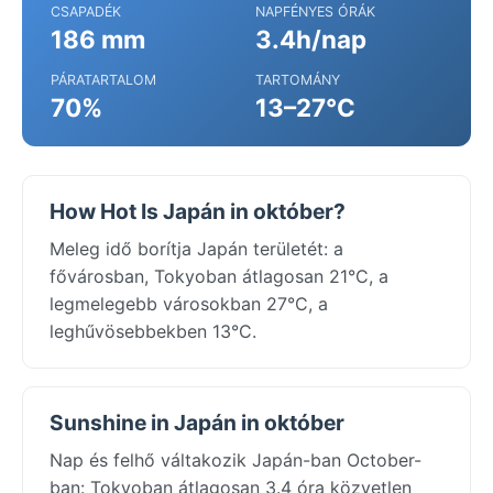
CSAPADÉK
NAPFÉNYES ÓRÁK
186 mm
3.4h/nap
PÁRATARTALOM
TARTOMÁNY
70%
13–27°C
How Hot Is Japán in október?
Meleg idő borítja Japán területét: a
fővárosban, Tokyoban átlagosan 21°C, a
legmelegebb városokban 27°C, a
leghűvösebbekben 13°C.
Sunshine in Japán in október
Nap és felhő váltakozik Japán-ban October-
ban: Tokyoban átlagosan 3.4 óra közvetlen