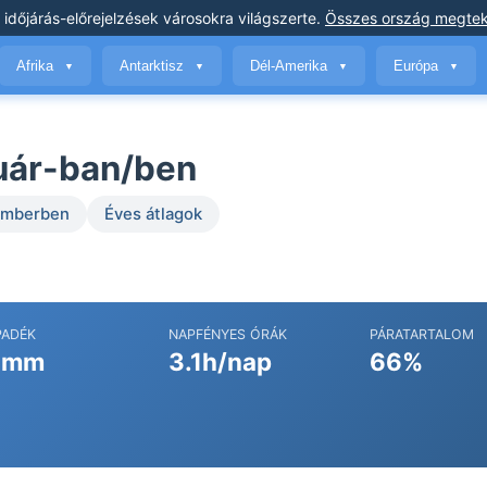
 időjárás-előrejelzések
városokra világszerte
.
Összes ország megtek
Afrika
Antarktisz
Dél-Amerika
Európa
▼
▼
▼
▼
uár-ban/ben
temberben
Éves átlagok
PADÉK
NAPFÉNYES ÓRÁK
PÁRATARTALOM
 mm
3.1h/nap
66%