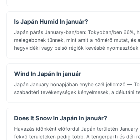
Is Japán Humid In január?
Japán párás January-ban/ben: Tokyoban/ben 66%, h
melegebbnek tűnnek, mint amit a hőmérő mutat, és a
hegyvidéki vagy belső régiók kevésbé nyomasztóak 
Wind In Japán In január
Japán January hónapjában enyhe szél jellemző — Tok
szabadtéri tevékenységek kényelmesek, a délutáni te
Does It Snow In Japán In január?
Havazás időnként előfordul Japán területén Januar
fekvő területeken pedig több. A tengerparti és déli 