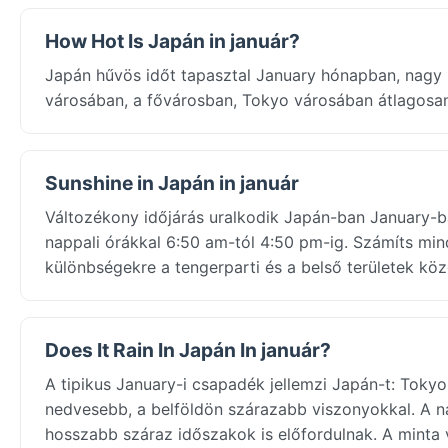
How Hot Is Japán in január?
Japán hűvös időt tapasztal January hónapban, nagy 
városában, a fővárosban, Tokyo városában átlagosa
Sunshine in Japán in január
Változékony időjárás uralkodik Japán-ban January-b
nappali órákkal 6:50 am-tól 4:50 pm-ig. Számíts min
különbségekre a tengerparti és a belső területek köz
Does It Rain In Japán In január?
A tipikus January-i csapadék jellemzi Japán-t: Tokyo
nedvesebb, a belföldön szárazabb viszonyokkal. A n
hosszabb száraz időszakok is előfordulnak. A minta 