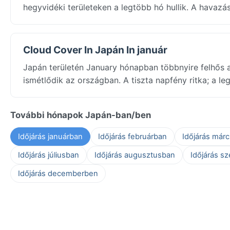
hegyvidéki területeken a legtöbb hó hullik. A havazá
Cloud Cover In Japán In január
Japán területén January hónapban többnyire felhős a
ismétlődik az országban. A tiszta napfény ritka; a l
További hónapok Japán-ban/ben
Időjárás januárban
Időjárás februárban
Időjárás már
Időjárás júliusban
Időjárás augusztusban
Időjárás s
Időjárás decemberben