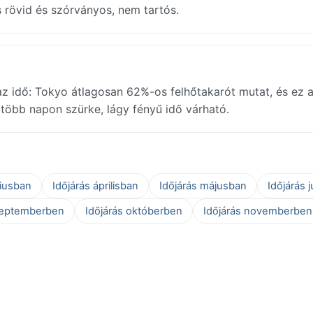
s rövid és szórványos, nem tartós.
z idő: Tokyo átlagosan 62%-os felhőtakarót mutat, és ez 
egtöbb napon szürke, lágy fényű idő várható.
ciusban
Időjárás áprilisban
Időjárás májusban
Időjárás 
zeptemberben
Időjárás októberben
Időjárás novemberben