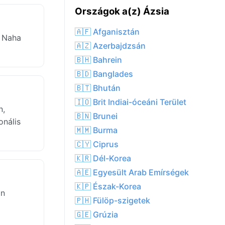
Országok a(z) Ázsia
🇦🇫 Afganisztán
C Naha
🇦🇿 Azerbajdzsán
🇧🇭 Bahrein
🇧🇩 Banglades
🇧🇹 Bhután
🇮🇴 Brit Indiai-óceáni Terület
n,
🇧🇳 Brunei
onális
🇲🇲 Burma
🇨🇾 Ciprus
🇰🇷 Dél-Korea
🇦🇪 Egyesült Arab Emírségek
🇰🇵 Észak-Korea
an
🇵🇭 Fülöp-szigetek
🇬🇪 Grúzia