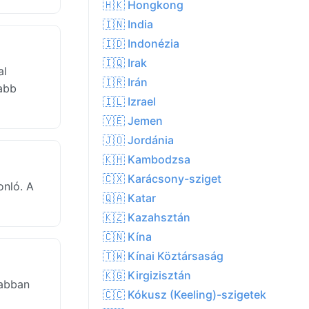
🇭🇰 Hongkong
🇮🇳 India
🇮🇩 Indonézia
🇮🇶 Irak
al
🇮🇷 Irán
zabb
🇮🇱 Izrael
🇾🇪 Jemen
🇯🇴 Jordánia
🇰🇭 Kambodzsa
🇨🇽 Karácsony-sziget
onló. A
🇶🇦 Katar
🇰🇿 Kazahsztán
🇨🇳 Kína
🇹🇼 Kínai Köztársaság
🇰🇬 Kirgizisztán
sabban
🇨🇨 Kókusz (Keeling)-szigetek