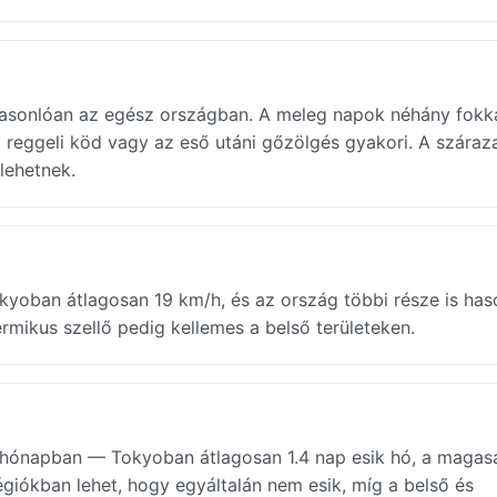
asonlóan az egész országban. A meleg napok néhány fokk
 reggeli köd vagy az eső utáni gőzölgés gyakori. A szára
lehetnek.
yoban átlagosan 19 km/h, és az ország többi része is has
rmikus szellő pedig kellemes a belső területeken.
y hónapban — Tokyoban átlagosan 1.4 nap esik hó, a maga
régiókban lehet, hogy egyáltalán nem esik, míg a belső és