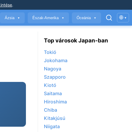
intése
.
🌐
Ázsia
Észak-Amerika
Óceánia
▾
▼
▼
▼
Top városok Japan-ban
Tokió
Jokohama
Nagoya
Szapporo
Kiotó
Saitama
Hiroshima
Chiba
Kitakjúsú
Niigata