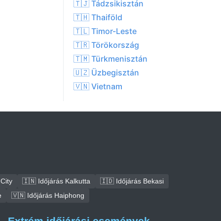
🇹🇯 Tádzsikisztán
🇹🇭 Thaiföld
🇹🇱 Timor-Leste
🇹🇷 Törökország
🇹🇲 Türkmenisztán
🇺🇿 Üzbegisztán
🇻🇳 Vietnam
City
🇮🇳 Időjárás Kalkutta
🇮🇩 Időjárás Bekasi
e
🇻🇳 Időjárás Haiphong
Extrém időjárási események