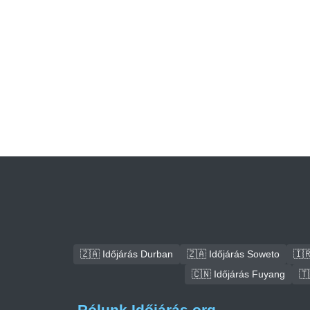
🇿🇦 Időjárás Durban
🇿🇦 Időjárás Soweto
🇮
🇨🇳 Időjárás Fuyang
🇹
Rólunk Időjárás.org