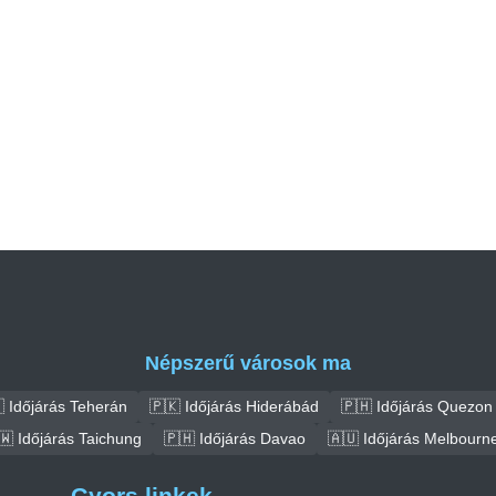
Népszerű városok ma
 Időjárás Teherán
🇵🇰 Időjárás Hiderábád
🇵🇭 Időjárás Quezon 
🇼 Időjárás Taichung
🇵🇭 Időjárás Davao
🇦🇺 Időjárás Melbourn
Gyors linkek