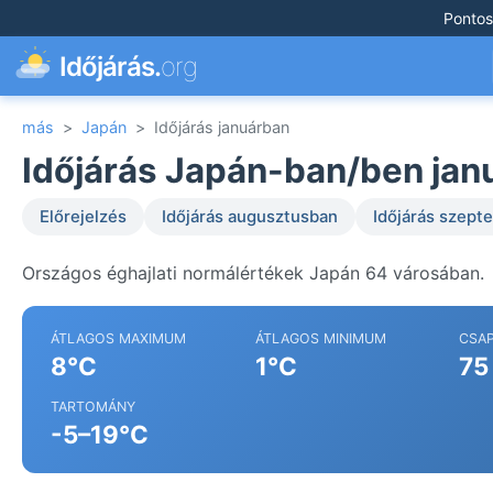
Pontos
Időjárás.
org
más
>
Japán
>
Időjárás januárban
Időjárás Japán-ban/ben jan
Előrejelzés
Időjárás augusztusban
Időjárás szep
Országos éghajlati normálértékek Japán 64 városában.
ÁTLAGOS MAXIMUM
ÁTLAGOS MINIMUM
CSA
8°C
1°C
75
TARTOMÁNY
-5–19°C