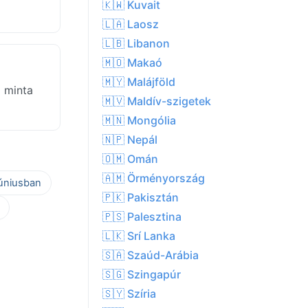
🇰🇼 Kuvait
🇱🇦 Laosz
🇱🇧 Libanon
🇲🇴 Makaó
🇲🇾 Malájföld
a minta
🇲🇻 Maldív-szigetek
🇲🇳 Mongólia
🇳🇵 Nepál
🇴🇲 Omán
🇦🇲 Örményország
júniusban
🇵🇰 Pakisztán
🇵🇸 Palesztina
🇱🇰 Srí Lanka
🇸🇦 Szaúd-Arábia
🇸🇬 Szingapúr
🇸🇾 Szíria