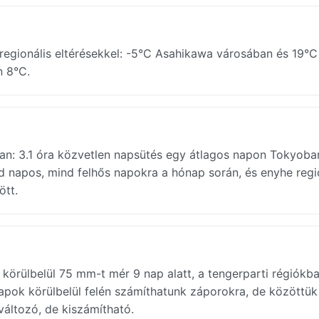
regionális eltérésekkel: -5°C Asahikawa városában és 19°
n 8°C.
an: 3.1 óra közvetlen napsütés egy átlagos napon Tokyoba
d napos, mind felhős napokra a hónap során, és enyhe regi
ött.
 körülbelül 75 mm-t mér 9 nap alatt, a tengerparti régiókb
apok körülbelül felén számíthatunk záporokra, de közöttük
változó, de kiszámítható.