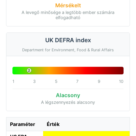
Mérsékelt
A levegő minősége a legtöbb ember számára
elfogadható
UK DEFRA index
Department for Environment, Food & Rural Affairs
2
1
3
5
7
9
10
Alacsony
A légszennyezés alacsony
Paraméter
Érték