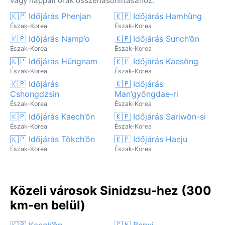
vagy nappali órák összehasonlításához.
🇰🇵 Időjárás Phenjan
🇰🇵 Időjárás Hamhŭng
Észak-Korea
Észak-Korea
🇰🇵 Időjárás Namp’o
🇰🇵 Időjárás Sunch’ŏn
Észak-Korea
Észak-Korea
🇰🇵 Időjárás Hŭngnam
🇰🇵 Időjárás Kaesŏng
Észak-Korea
Észak-Korea
🇰🇵 Időjárás
🇰🇵 Időjárás
Cshongdzsin
Man’gyŏngdae-ri
Észak-Korea
Észak-Korea
🇰🇵 Időjárás Kaech’ŏn
🇰🇵 Időjárás Sariwŏn-si
Észak-Korea
Észak-Korea
🇰🇵 Időjárás Tŏkch’ŏn
🇰🇵 Időjárás Haeju
Észak-Korea
Észak-Korea
Közeli városok Sinidzsu-hez (300
km-en belül)
🇰🇵 Kaech’ŏn
🇨🇳 Benxi