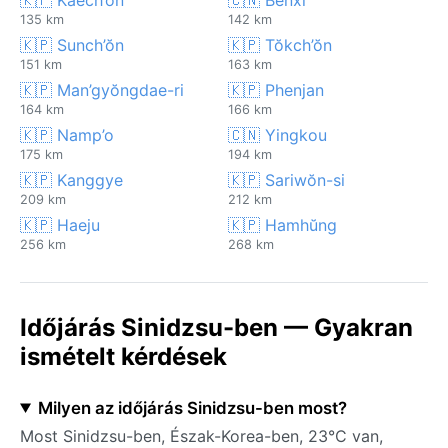
135 km
142 km
🇰🇵 Sunch’ŏn
🇰🇵 Tŏkch’ŏn
151 km
163 km
🇰🇵 Man’gyŏngdae-ri
🇰🇵 Phenjan
164 km
166 km
🇰🇵 Namp’o
🇨🇳 Yingkou
175 km
194 km
🇰🇵 Kanggye
🇰🇵 Sariwŏn-si
209 km
212 km
🇰🇵 Haeju
🇰🇵 Hamhŭng
256 km
268 km
Időjárás Sinidzsu-ben — Gyakran
ismételt kérdések
Milyen az időjárás Sinidzsu-ben most?
Most Sinidzsu-ben, Észak-Korea-ben, 23°C van,