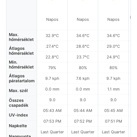
Hel
Napos
Napos
Napos
a
Max.
32.9°C
34.6°C
34.6°C
hőmérséklet
27.4°C
28.6°C
29.0°C
Átlagos
hőmérséklet
22.8°C
23.7°C
24.9°C
Min.
hőmérséklet
79%
80%
80%
Átlagos
9.7 kph
7.6 kph
9.7 kph
páratartalom
0.0 mm
0.0 mm
1.1 mm
Max. szél
9.0
9.0
9.0
Összes
csapadék
05:43 AM
05:44 AM
05:45 AM
0
UV-index
07:53 PM
07:52 PM
07:51 PM
Napkelte
Last Quarter
Last Quarter
Last Quarter
Napnyugta