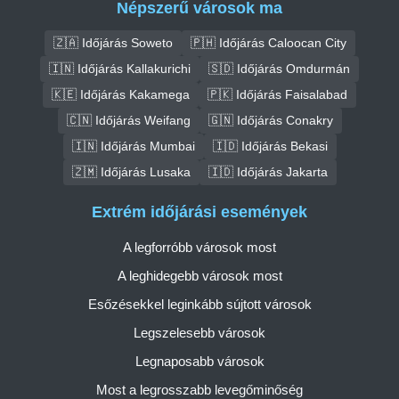
Népszerű városok ma
🇿🇦 Időjárás Soweto
🇵🇭 Időjárás Caloocan City
🇮🇳 Időjárás Kallakurichi
🇸🇩 Időjárás Omdurmán
🇰🇪 Időjárás Kakamega
🇵🇰 Időjárás Faisalabad
🇨🇳 Időjárás Weifang
🇬🇳 Időjárás Conakry
🇮🇳 Időjárás Mumbai
🇮🇩 Időjárás Bekasi
🇿🇲 Időjárás Lusaka
🇮🇩 Időjárás Jakarta
Extrém időjárási események
A legforróbb városok most
A leghidegebb városok most
Esőzésekkel leginkább sújtott városok
Legszelesebb városok
Legnaposabb városok
Most a legrosszabb levegőminőség