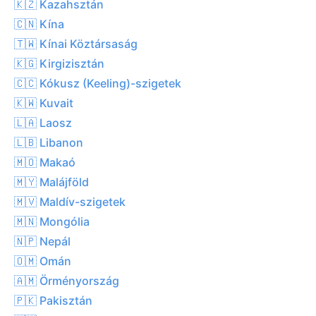
🇰🇿 Kazahsztán
🇨🇳 Kína
🇹🇼 Kínai Köztársaság
🇰🇬 Kirgizisztán
🇨🇨 Kókusz (Keeling)-szigetek
🇰🇼 Kuvait
🇱🇦 Laosz
🇱🇧 Libanon
🇲🇴 Makaó
🇲🇾 Malájföld
🇲🇻 Maldív-szigetek
🇲🇳 Mongólia
🇳🇵 Nepál
🇴🇲 Omán
🇦🇲 Örményország
🇵🇰 Pakisztán