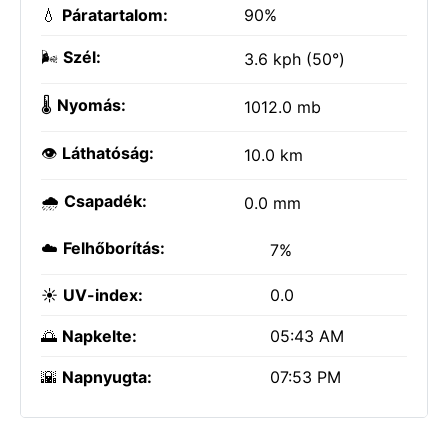
💧
Páratartalom:
90%
🌬️
Szél:
3.6 kph (50°)
🌡️
Nyomás:
1012.0 mb
👁️
Láthatóság:
10.0 km
🌧️
Csapadék:
0.0 mm
☁️
Felhőborítás:
7%
☀️
UV-index:
0.0
🌅
Napkelte:
05:43 AM
🌇
Napnyugta:
07:53 PM