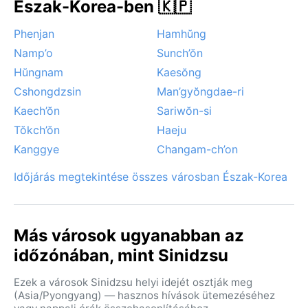
Észak-Korea-ben 🇰🇵
Phenjan
Hamhŭng
Namp’o
Sunch’ŏn
Hŭngnam
Kaesŏng
Cshongdzsin
Man’gyŏngdae-ri
Kaech’ŏn
Sariwŏn-si
Tŏkch’ŏn
Haeju
Kanggye
Changam-ch’on
Időjárás megtekintése összes városban Észak-Korea
Más városok ugyanabban az
időzónában, mint Sinidzsu
Ezek a városok Sinidzsu helyi idejét osztják meg
(Asia/Pyongyang) — hasznos hívások ütemezéséhez