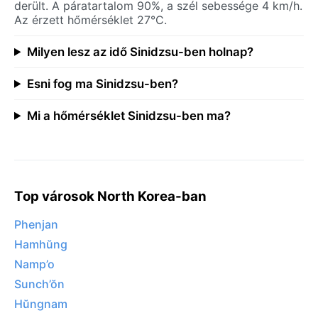
derült. A páratartalom 90%, a szél sebessége 4 km/h.
Az érzett hőmérséklet 27°C.
Milyen lesz az idő Sinidzsu-ben holnap?
Esni fog ma Sinidzsu-ben?
Mi a hőmérséklet Sinidzsu-ben ma?
Top városok North Korea-ban
Phenjan
Hamhŭng
Namp’o
Sunch’ŏn
Hŭngnam