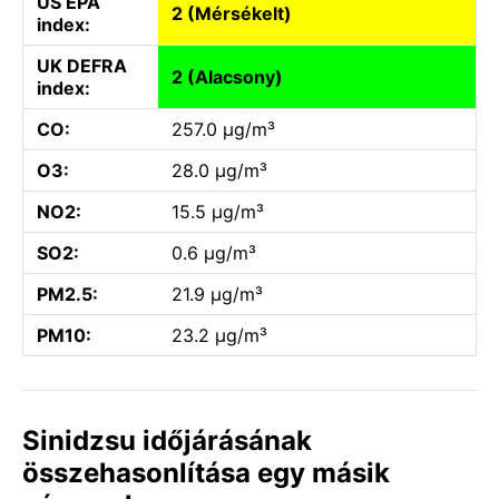
US EPA
2 (Mérsékelt)
index:
UK DEFRA
2 (Alacsony)
index:
CO:
257.0 µg/m³
O3:
28.0 µg/m³
NO2:
15.5 µg/m³
SO2:
0.6 µg/m³
PM2.5:
21.9 µg/m³
PM10:
23.2 µg/m³
Sinidzsu időjárásának
összehasonlítása egy másik