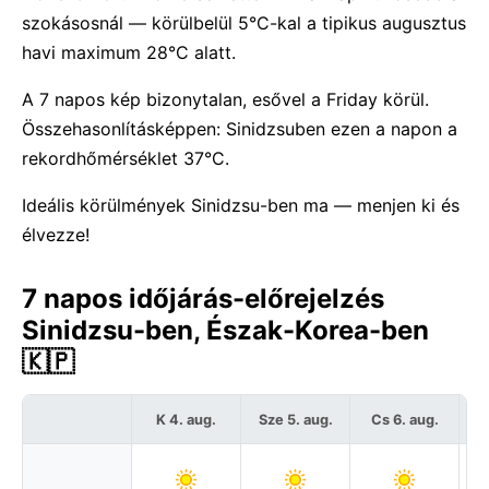
szokásosnál — körülbelül 5°C-kal a tipikus augusztus
havi maximum 28°C alatt.
A 7 napos kép bizonytalan, esővel a Friday körül.
Összehasonlításképpen: Sinidzsuben ezen a napon a
rekordhőmérséklet 37°C.
Ideális körülmények Sinidzsu-ben ma — menjen ki és
élvezze!
7 napos időjárás-előrejelzés
Sinidzsu-ben, Észak-Korea-ben
🇰🇵
K 4. aug.
Sze 5. aug.
Cs 6. aug.