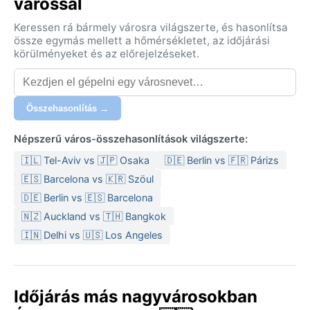
várossal
Keressen rá bármely városra világszerte, és hasonlítsa
össze egymás mellett a hőmérsékletet, az időjárási
körülményeket és az előrejelzéseket.
Összehasonlítás →
Népszerű város-összehasonlítások világszerte:
🇮🇱 Tel-Aviv vs 🇯🇵 Osaka
🇩🇪 Berlin vs 🇫🇷 Párizs
🇪🇸 Barcelona vs 🇰🇷 Szöul
🇩🇪 Berlin vs 🇪🇸 Barcelona
🇳🇿 Auckland vs 🇹🇭 Bangkok
🇮🇳 Delhi vs 🇺🇸 Los Angeles
Időjárás más nagyvárosokban