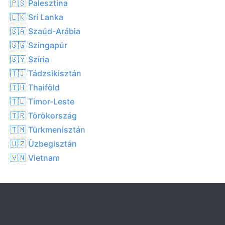
🇵🇸 Palesztina
🇱🇰 Srí Lanka
🇸🇦 Szaúd-Arábia
🇸🇬 Szingapúr
🇸🇾 Szíria
🇹🇯 Tádzsikisztán
🇹🇭 Thaiföld
🇹🇱 Timor-Leste
🇹🇷 Törökország
🇹🇲 Türkmenisztán
🇺🇿 Üzbegisztán
🇻🇳 Vietnam