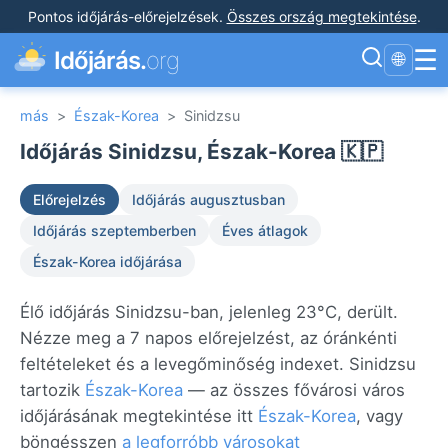
Pontos időjárás-előrejelzések
.
Összes ország megtekintése
.
☰
Időjárás.
org
🌐
más
>
Észak-Korea
>
Sinidzsu
Időjárás Sinidzsu, Észak-Korea 🇰🇵
Előrejelzés
Időjárás augusztusban
Időjárás szeptemberben
Éves átlagok
Észak-Korea időjárása
Élő időjárás Sinidzsu-ban, jelenleg 23°C, derült.
Nézze meg a 7 napos előrejelzést, az óránkénti
feltételeket és a levegőminőség indexet. Sinidzsu
tartozik
Észak-Korea
— az összes fővárosi város
időjárásának megtekintése itt
Észak-Korea
, vagy
böngésszen
a legforróbb városokat