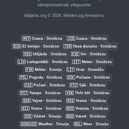
előrejelzéseknek világszerte.
Időjárás.org © 2026. Minden jog fenntartva.
🇲🇾
🇮🇩
Cuaca · Sinidzsu
Cuaca · Sinidzsu
🇪🇸
🇹🇷
El tiempo · Sinidzsu
Hava durumu · Sinidzsu
🇭🇺
🇪🇪
Időjárás · Sinidzsu
Ilm · Sinidzsu
🇱🇻
🇮🇹
Laikapstākļi · Sinidzsu
Meteo · Sinidzsu
🇫🇷
🇱🇹
Météo · Sinuiju
Oras · Sineidžu
🇵🇱
🇸🇰
Pogoda · Sinidzsu
Počasie · Sinidzsu
🇨🇿
🇫🇮
Počasí · Sinidzsu
Sää · Sinidzsu
🇵🇹
🇻🇳
Tempo · Sinidzsu
Thời tiết · Sinidzsu
🇩🇰
🇷🇸
Vejret · Sinidzsu
Vreme · Sinidzsu
🇸🇮
🇷🇴
Vreme · Sinidzsu
Vremea · Sinidzsu
🇸🇪
🇳🇴
Vädret · Sinuiju
Været · Sinidzsu
🇬🇧🇺🇸
🇳🇱
Weather · Sinuiju
Weer · Sinuiju