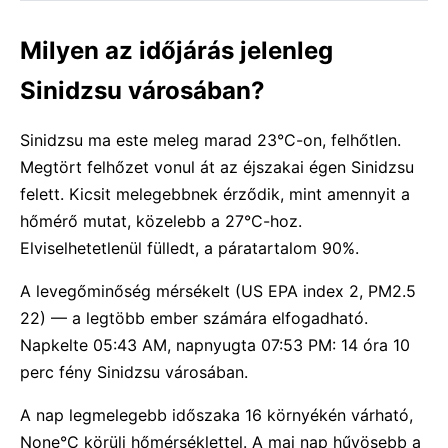
Milyen az időjárás jelenleg
Sinidzsu városában?
Sinidzsu ma este meleg marad 23°C-on, felhőtlen.
Megtört felhőzet vonul át az éjszakai égen Sinidzsu
felett. Kicsit melegebbnek érződik, mint amennyit a
hőmérő mutat, közelebb a 27°C-hoz.
Elviselhetetlenül fülledt, a páratartalom 90%.
A levegőminőség mérsékelt (US EPA index 2, PM2.5
22) — a legtöbb ember számára elfogadható.
Napkelte 05:43 AM, napnyugta 07:53 PM: 14 óra 10
perc fény Sinidzsu városában.
A nap legmelegebb időszaka 16 környékén várható,
None°C körüli hőmérséklettel. A mai nap hűvösebb a