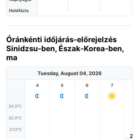
Holdfázis
Óránkénti időjárás-előrejelzés
Sinidzsu-ben, Észak-Korea-ben,
ma
Tuesday, August 04, 2026
4
5
6
7
8
34.0°C
30.0°C
27.0°C
25.