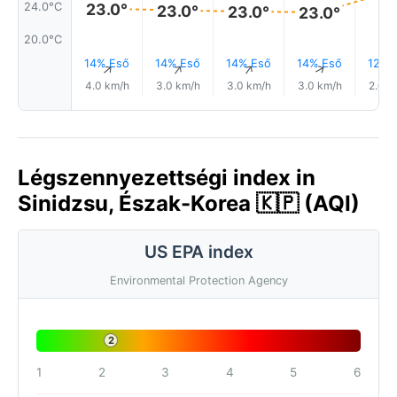
24.0°C
23.0°
23.0°
23.0°
23.0°
20.0°C
14% Eső
14% Eső
14% Eső
14% Eső
12% 
↑
↑
↑
↑
4.0 km/h
3.0 km/h
3.0 km/h
3.0 km/h
2.0 k
Légszennyezettségi index in
Sinidzsu, Észak-Korea 🇰🇵 (AQI)
US EPA index
Environmental Protection Agency
2
1
2
3
4
5
6