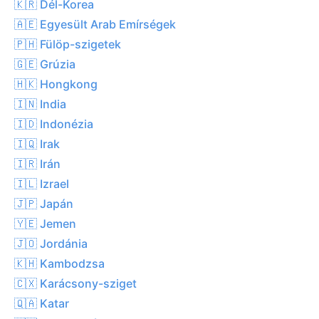
🇰🇷 Dél-Korea
🇦🇪 Egyesült Arab Emírségek
🇵🇭 Fülöp-szigetek
🇬🇪 Grúzia
🇭🇰 Hongkong
🇮🇳 India
🇮🇩 Indonézia
🇮🇶 Irak
🇮🇷 Irán
🇮🇱 Izrael
🇯🇵 Japán
🇾🇪 Jemen
🇯🇴 Jordánia
🇰🇭 Kambodzsa
🇨🇽 Karácsony-sziget
🇶🇦 Katar