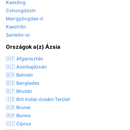
Kaesŏng
Cshongdzsin
Man’gyŏngdae-ri
Kaech’ŏn
Sariwŏn-si
Országok a(z) Ázsia
🇦🇫 Afganisztán
🇦🇿 Azerbajdzsán
🇧🇭 Bahrein
🇧🇩 Banglades
🇧🇹 Bhután
🇮🇴 Brit Indiai-óceáni Terület
🇧🇳 Brunei
🇲🇲 Burma
🇨🇾 Ciprus