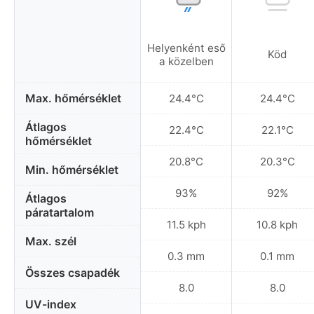
Helyenként eső
Köd
a közelben
Max. hőmérséklet
24.4°C
24.4°C
Átlagos
22.4°C
22.1°C
hőmérséklet
20.8°C
20.3°C
Min. hőmérséklet
93%
92%
Átlagos
páratartalom
11.5 kph
10.8 kph
Max. szél
0.3 mm
0.1 mm
Összes csapadék
8.0
8.0
UV-index