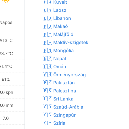
🇰🇼 Kuvait
🇱🇦 Laosz
🇱🇧 Libanon
Napos
Köd
🇲🇴 Makaó
🇲🇾 Malájföld
26.3°C
25.5°C
🇲🇻 Maldív-szigetek
🇲🇳 Mongólia
23.7°C
23.4°C
🇳🇵 Nepál
21.4°C
21.5°C
🇴🇲 Omán
🇦🇲 Örményország
91%
91%
🇵🇰 Pakisztán
🇵🇸 Palesztina
9.0 kph
10.1 kph
🇱🇰 Srí Lanka
0.0 mm
0.0 mm
🇸🇦 Szaúd-Arábia
🇸🇬 Szingapúr
7.0
7.0
🇸🇾 Szíria