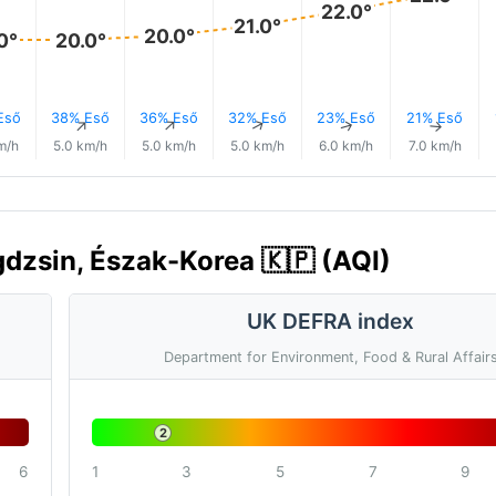
22.0°
21.0°
20.0°
0°
20.0°
Eső
38% Eső
36% Eső
32% Eső
23% Eső
21% Eső
↑
↑
↑
↑
↑
↑
m/h
5.0 km/h
5.0 km/h
5.0 km/h
6.0 km/h
7.0 km/h
dzsin, Észak-Korea 🇰🇵 (AQI)
UK DEFRA index
Department for Environment, Food & Rural Affair
2
6
1
3
5
7
9