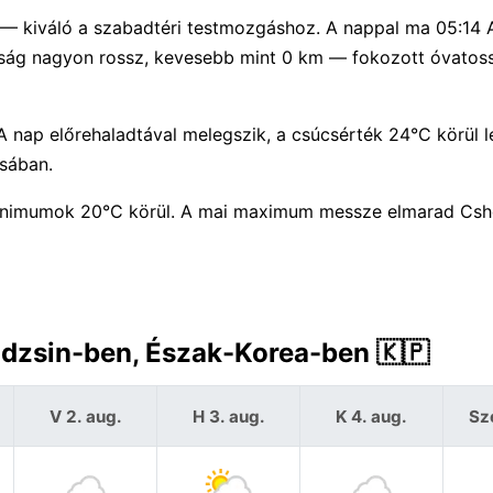
) — kiváló a szabadtéri testmozgáshoz. A nappal ma 05:14 
volság nagyon rossz, kevesebb mint 0 km — fokozott óvatos
 nap előrehaladtával melegszik, a csúcsérték 24°C körül l
osában.
inimumok 20°C körül. A mai maximum messze elmarad Csh
gdzsin-ben, Észak-Korea-ben 🇰🇵
V 2. aug.
H 3. aug.
K 4. aug.
Sz