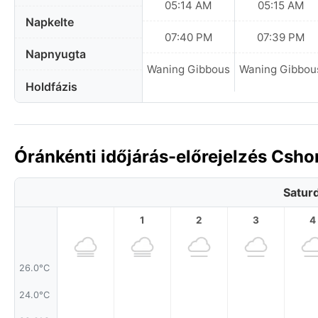
05:14 AM
05:15 AM
Napkelte
07:40 PM
07:39 PM
Napnyugta
Waning Gibbous
Waning Gibbou
Holdfázis
Óránkénti időjárás-előrejelzés Csh
Satur
1
2
3
4
26.0°C
24.0°C