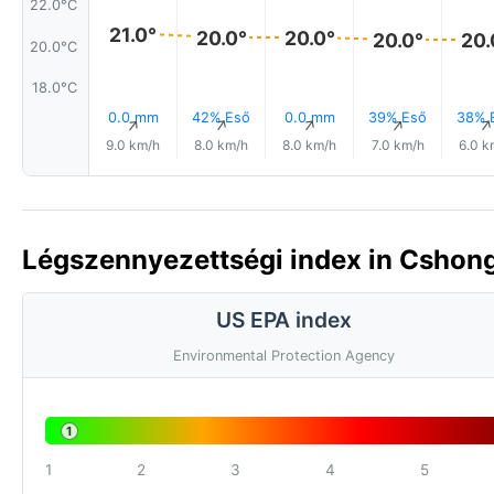
22.0°C
21.0°
20.0°
20.0°
20.0°
20.
20.0°C
18.0°C
0.0 mm
42% Eső
0.0 mm
39% Eső
38% 
↑
↑
↑
↑
9.0 km/h
8.0 km/h
8.0 km/h
7.0 km/h
6.0 k
Légszennyezettségi index in Cshong
US EPA index
Environmental Protection Agency
1
1
2
3
4
5