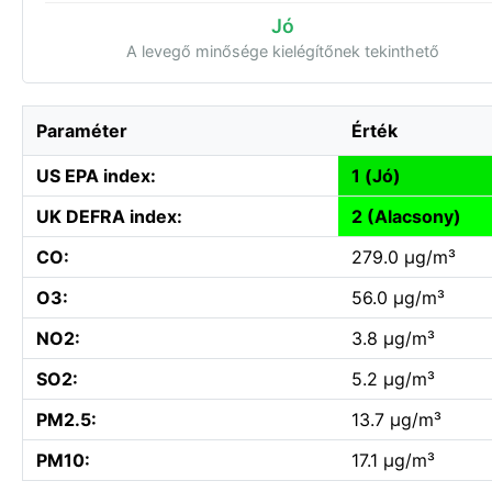
Jó
A levegő minősége kielégítőnek tekinthető
Paraméter
Érték
US EPA index:
1 (Jó)
UK DEFRA index:
2 (Alacsony)
CO:
279.0 µg/m³
O3:
56.0 µg/m³
NO2:
3.8 µg/m³
SO2:
5.2 µg/m³
PM2.5:
13.7 µg/m³
PM10:
17.1 µg/m³