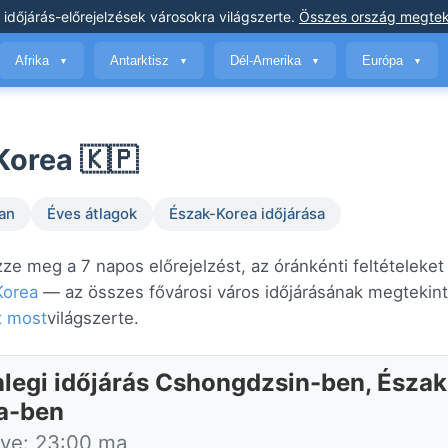
 időjárás-előrejelzések
városokra világszerte
.
Összes ország megtek
Afrika
Antarktisz
Dél-Amerika
Európa
▼
▼
▼
▼
Korea 🇰🇵
an
Éves átlagok
Észak-Korea időjárása
ze meg a 7 napos előrejelzést, az óránkénti feltételeket
Korea
— az összes fővárosi város időjárásának megtekint
t most
világszerte.
nlegi időjárás Cshongdzsin-ben, Észak
a-ben
ítve: 23:00 ma