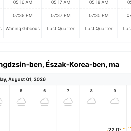
05:16 AM
05:17 AM
05:18 AM
0
07:38 PM
07:37 PM
07:35 PM
0
s
Waning Gibbous
Last Quarter
Last Quarter
Las
ongdzsin-ben, Észak-Korea-ben, ma
day, August 01, 2026
5
6
7
8
9
22.0°