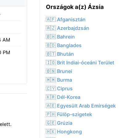
Országok a(z) Ázsia
%
🇦🇫 Afganisztán
🇦🇿 Azerbajdzsán
🇧🇭 Bahrein
4 AM
🇧🇩 Banglades
0 PM
🇧🇹 Bhután
🇮🇴 Brit Indiai-óceáni Terület
🇧🇳 Brunei
🇲🇲 Burma
🇨🇾 Ciprus
🇰🇷 Dél-Korea
🇦🇪 Egyesült Arab Emírségek
🇵🇭 Fülöp-szigetek
🇬🇪 Grúzia
lett.
🇭🇰 Hongkong