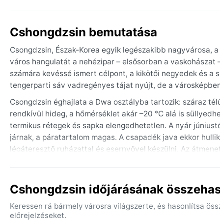
Cshongdzsin bemutatása
Csongdzsin, Észak-Korea egyik legészakibb nagyvárosa, a J
város hangulatát a nehézipar – elsősorban a vaskohászat – 
számára kevéssé ismert célpont, a kikötői negyedek és a sz
tengerparti sáv vadregényes tájat nyújt, de a városképbe
Csongdzsin éghajlata a Dwa osztályba tartozik: száraz télű
rendkívül hideg, a hőmérséklet akár –20 °C alá is süllyedhe
termikus rétegek és sapka elengedhetetlen. A nyár júniust
járnak, a páratartalom magas. A csapadék java ekkor hulli
légáteresztő ruházattal és esernyővel készülni. Az átmene
a szél erős lehet.
A legkedvezőbb időszak egy utazáshoz a késő tavasz (máju
Cshongdzsin időjárásának összehaso
enyhébb, a csapadék is kevesebb. Időjárási különlegességek
ellenére alig esik a hó, illetve a nyári monszun, amely oly
Keressen rá bármely városra világszerte, és hasonlítsa ös
érik el a partot, bár ezek ereje itt már gyengül. A város zár
előrejelzéseket.