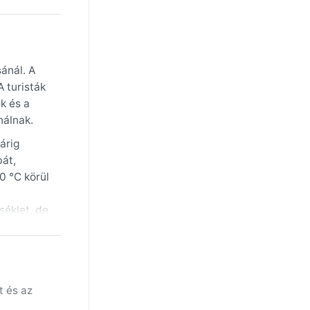
ánál. A
 turisták
k és a
nálnak.
árig
bát,
0 °C körül
séklet, de
deg is
 közelsége
 tájfunok
t és az
, így a