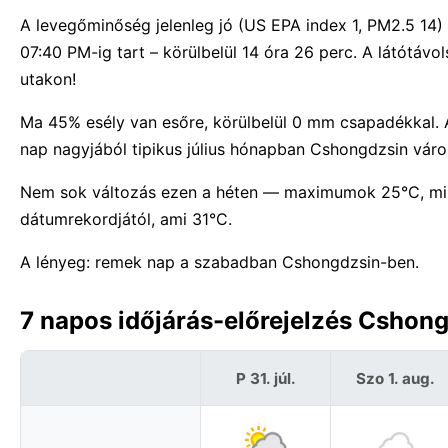
A levegőminőség jelenleg jó (US EPA index 1, PM2.5 14
07:40 PM-ig tart – körülbelül 14 óra 26 perc. A látótá
utakon!
Ma 45% esély van esőre, körülbelül 0 mm csapadékkal. A
nap nagyjából tipikus július hónapban Cshongdzsin vár
Nem sok változás ezen a héten — maximumok 25°C, m
dátumrekordjától, ami 31°C.
A lényeg: remek nap a szabadban Cshongdzsin-ben.
7 napos időjárás-előrejelzés Cshon
P 31. júl.
Szo 1. aug.