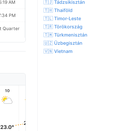
🇹🇯 Tádzsikisztán
5:19 AM
05:20 AM
🇹🇭 Thaiföld
7:34 PM
07:33 PM
🇹🇱 Timor-Leste
🇹🇷 Törökország
t Quarter
Last Quarter
🇹🇲 Türkmenisztán
🇺🇿 Üzbegisztán
🇻🇳 Vietnam
10
11
12
13
14
15
24.0°
24.0°
24.0°
24.0°
24.0°
23.0°