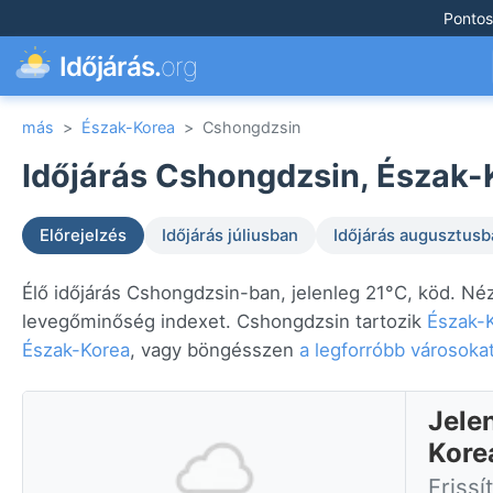
Pontos
Időjárás.
org
más
>
Észak-Korea
>
Cshongdzsin
Időjárás Cshongdzsin, Észak-
Előrejelzés
Időjárás júliusban
Időjárás augusztusb
Élő időjárás Cshongdzsin-ban, jelenleg 21°C, köd. Néz
levegőminőség indexet. Cshongdzsin tartozik
Észak-
Észak-Korea
, vagy böngésszen
a legforróbb városoka
Jele
Kore
Friss