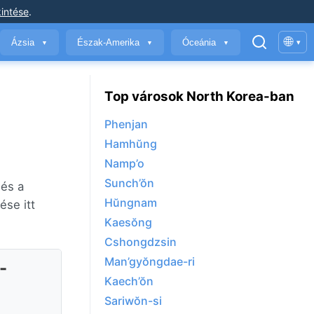
intése
.
🌐
Ázsia
Észak-Amerika
Óceánia
▾
▼
▼
▼
Top városok North Korea-ban
Phenjan
Hamhŭng
Namp’o
Sunch’ŏn
 és a
Hŭngnam
ése itt
Kaesŏng
Cshongdzsin
Man’gyŏngdae-ri
-
Kaech’ŏn
Sariwŏn-si