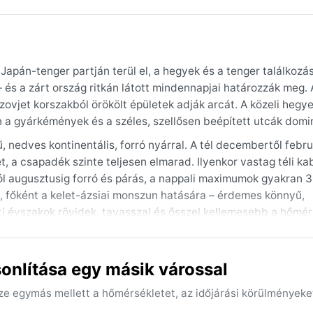
apán-tenger partján terül el, a hegyek és a tenger találkozás
és a zárt ország ritkán látott mindennapjai határozzák meg. A
ovjet korszakból örökölt épületek adják arcát. A közeli hegye
n a gyárkémények és a széles, szellősen beépített utcák domi
, nedves kontinentális, forró nyárral. A tél decembertől febru
t, a csapadék szinte teljesen elmarad. Ilyenkor vastag téli ka
ól augusztusig forró és párás, a nappali maximumok gyakran 3
k, főként a kelet-ázsiai monszun hatására – érdemes könnyű,
ti évszakok rövidek, tavasszal és ősszel kellemesebb a hőmér
s–június) és a kora ősz (szeptember), amikor a hőség és a hi
nlítása egy másik várossal
 közé tartozik a téli, száraz hideg időszak, amikor a tenger
kor heves felhőszakadásokat hoz. Ritkán, de előfordulhat, hogy
sze egymás mellett a hőmérsékletet, az időjárási körülményeke
tsága miatt az időjárási információk is korlátozottan elérhetők