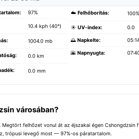
tartalom:
97%
☁️
Felhőborítás:
100
:
10.4 kph (40°)
☀️
UV-index:
0.0
🌅
Napkelte:
05:1
ás:
1004.0 mb
🌇
Napnyugta:
07:4
atóság:
0.0 km
padék:
0.0 mm
dzsin városában?
Megtört felhőzet vonul át az éjszakai égen Cshongdzsin fe
éz, trópusi levegő most — 97%-os páratartalom.