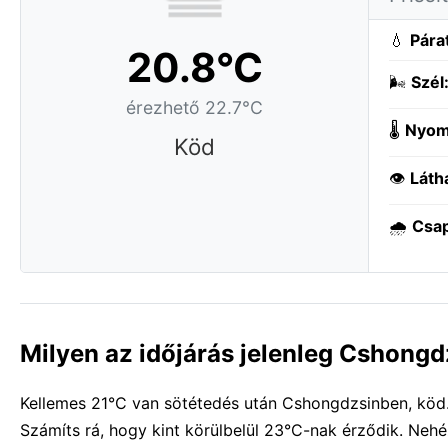
💧
Pára
20.8°C
🌬️
Szél
érezhető 22.7°C
🌡️
Nyom
Köd
👁️
Láth
🌧️
Csa
Milyen az időjárás jelenleg Cshong
Kellemes 21°C van sötétedés után Cshongdzsinben, köd. 
Számíts rá, hogy kint körülbelül 23°C-nak érződik. Neh