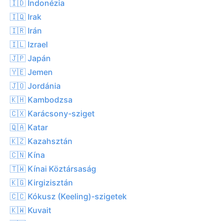
🇮🇩 Indonézia
🇮🇶 Irak
🇮🇷 Irán
🇮🇱 Izrael
🇯🇵 Japán
🇾🇪 Jemen
🇯🇴 Jordánia
🇰🇭 Kambodzsa
🇨🇽 Karácsony-sziget
🇶🇦 Katar
🇰🇿 Kazahsztán
🇨🇳 Kína
🇹🇼 Kínai Köztársaság
🇰🇬 Kirgizisztán
🇨🇨 Kókusz (Keeling)-szigetek
🇰🇼 Kuvait