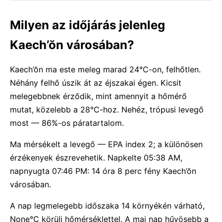
Milyen az időjárás jelenleg
Kaech’ŏn városában?
Kaech’ŏn ma este meleg marad 24°C-on, felhőtlen.
Néhány felhő úszik át az éjszakai égen. Kicsit
melegebbnek érződik, mint amennyit a hőmérő
mutat, közelebb a 28°C-hoz. Nehéz, trópusi levegő
most — 86%-os páratartalom.
Ma mérsékelt a levegő — EPA index 2; a különösen
érzékenyek észrevehetik. Napkelte 05:38 AM,
napnyugta 07:46 PM: 14 óra 8 perc fény Kaech’ŏn
városában.
A nap legmelegebb időszaka 14 környékén várható,
None°C körüli hőmérséklettel. A mai nap hűvösebb a