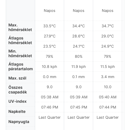
Napos
Napos
Napos
Max.
33.5°C
34.4°C
34.7°C
hőmérséklet
27.9°C
28.6°C
29.0°C
Átlagos
hőmérséklet
23.5°C
24.1°C
24.9°C
Min.
hőmérséklet
79%
80%
79%
Átlagos
10.8 kph
11.9 kph
11.5 kph
páratartalom
0.0 mm
0.1 mm
3.4 mm
Max. szél
9.0
9.0
10.0
Összes
csapadék
05:38 AM
05:39 AM
05:40 AM
UV-index
07:46 PM
07:45 PM
07:44 PM
Napkelte
Last Quarter
Last Quarter
Last Quarter
Napnyugta