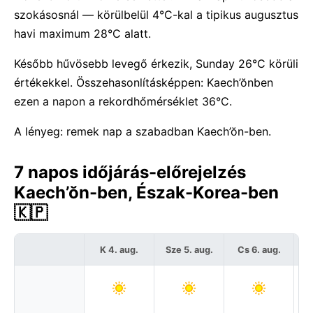
szokásosnál — körülbelül 4°C-kal a tipikus augusztus
havi maximum 28°C alatt.
Később hűvösebb levegő érkezik, Sunday 26°C körüli
értékekkel. Összehasonlításképpen: Kaech’ŏnben
ezen a napon a rekordhőmérséklet 36°C.
A lényeg: remek nap a szabadban Kaech’ŏn-ben.
7 napos időjárás-előrejelzés
Kaech’ŏn-ben, Észak-Korea-ben
🇰🇵
K 4. aug.
Sze 5. aug.
Cs 6. aug.