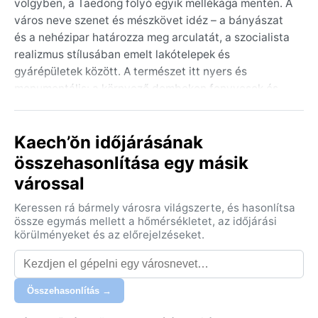
völgyben, a Taedong folyó egyik mellékága mentén. A
város neve szenet és mészkövet idéz – a bányászat
és a nehézipar határozza meg arculatát, a szocialista
realizmus stílusában emelt lakótelepek és
gyárépületek között. A természet itt nyers és
monumentális: a környező dombokon fenyvesek és
rizsföldek váltják egymást, a messzeségben pedig a
Mjohjang-hegység vonulatai sejlenek fel. A város nem
Kaech’ŏn időjárásának
turisztikai célpont, de a Koreai Munkapárt forradalmi
emlékhelyei és a szigorúan szabályozott
összehasonlítása egy másik
mindennapok atmoszférája különleges bepillantást
várossal
enged az ország zárt világába.
Keressen rá bármely városra világszerte, és hasonlítsa
Éghajlatát a Dwa osztály (száraz telű, nedves
össze egymás mellett a hőmérsékletet, az időjárási
kontinentális forró nyár) határozza meg. A tél kemény
körülményeket és az előrejelzéseket.
és csapadékszegény: december és február között a
hőmérséklet gyakran –10 °C alá süllyed, a hótakaró
vékony, de a száraz északnyugati szél miatt a hideg
Összehasonlítás →
csontig hatol. A nyár forró és párás: júliusban
átlagosan 25 °C körüli értékekkel, de a