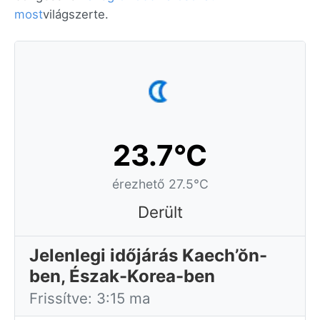
most
világszerte.
23.7°C
érezhető 27.5°C
Derült
Jelenlegi időjárás Kaech’ŏn-
ben, Észak-Korea-ben
Frissítve: 3:15 ma