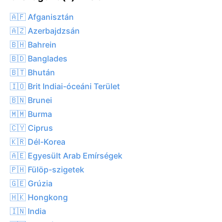
🇦🇫 Afganisztán
🇦🇿 Azerbajdzsán
🇧🇭 Bahrein
🇧🇩 Banglades
🇧🇹 Bhután
🇮🇴 Brit Indiai-óceáni Terület
🇧🇳 Brunei
🇲🇲 Burma
🇨🇾 Ciprus
🇰🇷 Dél-Korea
🇦🇪 Egyesült Arab Emírségek
🇵🇭 Fülöp-szigetek
🇬🇪 Grúzia
🇭🇰 Hongkong
🇮🇳 India