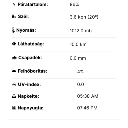
💧
Páratartalom:
86%
🌬️
Szél:
3.6 kph (20°)
🌡️
Nyomás:
1012.0 mb
👁️
Láthatóság:
10.0 km
🌧️
Csapadék:
0.0 mm
☁️
Felhőborítás:
4%
☀️
UV-index:
0.0
🌅
Napkelte:
05:38 AM
🌇
Napnyugta:
07:46 PM