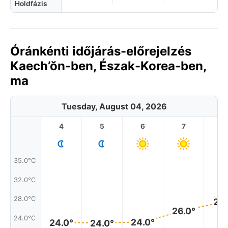
Holdfázis
Óránkénti időjárás-előrejelzés
Kaech’ŏn-ben, Észak-Korea-ben,
ma
Tuesday, August 04, 2026
4
5
6
7
8
35.0°C
32.0°C
28.0°C
27.
26.0°
24.0°C
24.0°
24.0°
24.0°