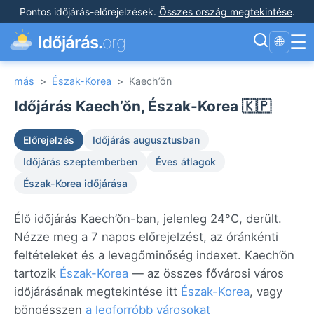
Pontos időjárás-előrejelzések
.
Összes ország megtekintése
.
☰
Időjárás.
org
🌐
más
>
Észak-Korea
>
Kaech’ŏn
Időjárás Kaech’ŏn, Észak-Korea 🇰🇵
Előrejelzés
Időjárás augusztusban
Időjárás szeptemberben
Éves átlagok
Észak-Korea időjárása
Élő időjárás Kaech’ŏn-ban, jelenleg 24°C, derült.
Nézze meg a 7 napos előrejelzést, az óránkénti
feltételeket és a levegőminőség indexet. Kaech’ŏn
tartozik
Észak-Korea
— az összes fővárosi város
időjárásának megtekintése itt
Észak-Korea
, vagy
böngésszen
a legforróbb városokat