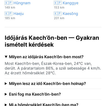
🇰🇵 Hŭngnam
🇰🇵 Kanggye
149 km
153 km
🇰🇵 Haeju
🇰🇵 Kaesŏng
185 km
201 km
Időjárás Kaech’ŏn-ben — Gyakran
ismételt kérdések
Milyen az időjárás Kaech’ŏn-ben most?
Most Kaech’ŏn-ben, Észak-Korea-ben, 24°C van,
derült. A páratartalom 86%, a szél sebessége 4 km/h.
Az érzett hőmérséklet 28°C.
Milyen lesz az idő Kaech’ŏn-ben holnap?
Esni fog ma Kaech’ŏn-ben?
Mi a hőmérséklet Kaech’ŏn-ben ma?