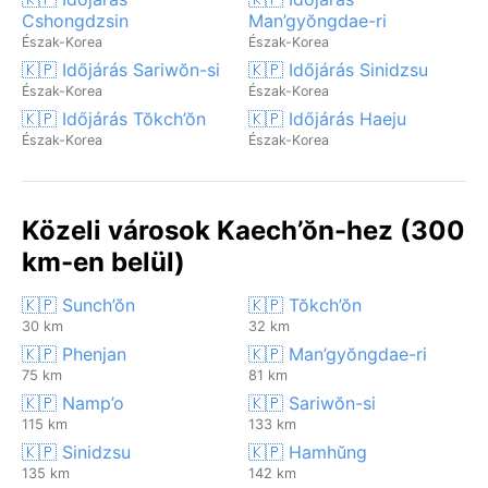
Cshongdzsin
Man’gyŏngdae-ri
Észak-Korea
Észak-Korea
🇰🇵 Időjárás Sariwŏn-si
🇰🇵 Időjárás Sinidzsu
Észak-Korea
Észak-Korea
🇰🇵 Időjárás Tŏkch’ŏn
🇰🇵 Időjárás Haeju
Észak-Korea
Észak-Korea
Közeli városok Kaech’ŏn-hez (300
km-en belül)
🇰🇵 Sunch’ŏn
🇰🇵 Tŏkch’ŏn
30 km
32 km
🇰🇵 Phenjan
🇰🇵 Man’gyŏngdae-ri
75 km
81 km
🇰🇵 Namp’o
🇰🇵 Sariwŏn-si
115 km
133 km
🇰🇵 Sinidzsu
🇰🇵 Hamhŭng
135 km
142 km