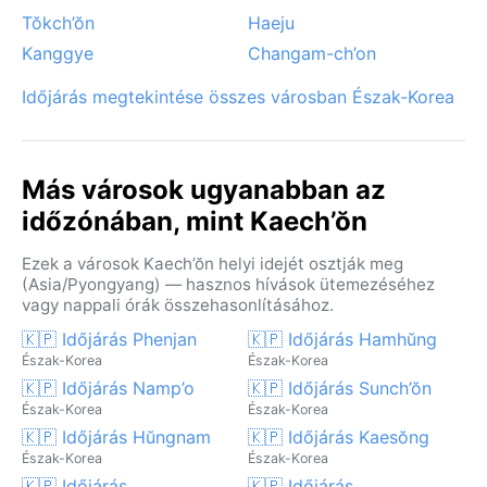
kialakuló helyi áradások jelentik.
Tŏkch’ŏn
Haeju
Kanggye
Changam-ch’on
Időjárás megtekintése összes városban Észak-Korea
Más városok ugyanabban az
időzónában, mint Kaech’ŏn
Ezek a városok Kaech’ŏn helyi idejét osztják meg
(Asia/Pyongyang) — hasznos hívások ütemezéséhez
vagy nappali órák összehasonlításához.
🇰🇵 Időjárás Phenjan
🇰🇵 Időjárás Hamhŭng
Észak-Korea
Észak-Korea
🇰🇵 Időjárás Namp’o
🇰🇵 Időjárás Sunch’ŏn
Észak-Korea
Észak-Korea
🇰🇵 Időjárás Hŭngnam
🇰🇵 Időjárás Kaesŏng
Észak-Korea
Észak-Korea
🇰🇵 Időjárás
🇰🇵 Időjárás