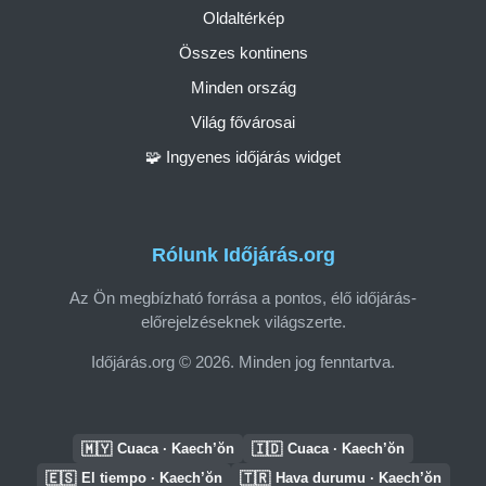
Oldaltérkép
Összes kontinens
Minden ország
Világ fővárosai
🧩 Ingyenes időjárás widget
Rólunk Időjárás.org
Az Ön megbízható forrása a pontos, élő időjárás-
előrejelzéseknek világszerte.
Időjárás.org © 2026. Minden jog fenntartva.
🇲🇾
🇮🇩
Cuaca · Kaech’ŏn
Cuaca · Kaech’ŏn
🇪🇸
🇹🇷
El tiempo · Kaech’ŏn
Hava durumu · Kaech’ŏn