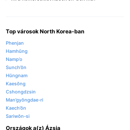
Top városok North Korea-ban
Phenjan
Hamhŭng
Namp’o
Sunch’ŏn
Hŭngnam
Kaesŏng
Cshongdzsin
Man’gyŏngdae-ri
Kaech’ŏn
Sariwŏn-si
Országok a(z) Ázsia