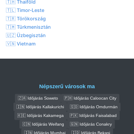
🇹🇭 Thaiföld
🇹🇱 Timor-Leste
🇹🇷 Törökország
🇹🇲 Türkmenisztán
🇺🇿 Üzbegisztán
🇻🇳 Vietnam
Népszerű városok ma
🇿🇦 Időjárás Soweto
🇵🇭 Időjárás Caloocan City
🇮🇳 Időjárás Kallakurichi
🇸🇩 Időjárás Omdurmán
🇰🇪 Időjárás Kakamega
🇵🇰 Időjárás Faisalabad
🇨🇳 Időjárás Weifang
🇬🇳 Időjárás Conakry
🇮🇳 Időjárás Mumbai
🇮🇩 Időjárás Bekasi