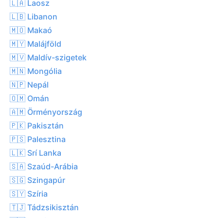
🇱🇦 Laosz
🇱🇧 Libanon
🇲🇴 Makaó
🇲🇾 Malájföld
🇲🇻 Maldív-szigetek
🇲🇳 Mongólia
🇳🇵 Nepál
🇴🇲 Omán
🇦🇲 Örményország
🇵🇰 Pakisztán
🇵🇸 Palesztina
🇱🇰 Srí Lanka
🇸🇦 Szaúd-Arábia
🇸🇬 Szingapúr
🇸🇾 Szíria
🇹🇯 Tádzsikisztán