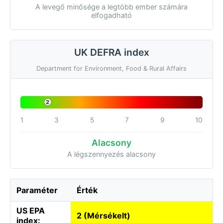
A levegő minősége a legtöbb ember számára
elfogadható
UK DEFRA index
Department for Environment, Food & Rural Affairs
2
1
3
5
7
9
10
Alacsony
A légszennyezés alacsony
Paraméter
Érték
US EPA
2 (Mérsékelt)
index: