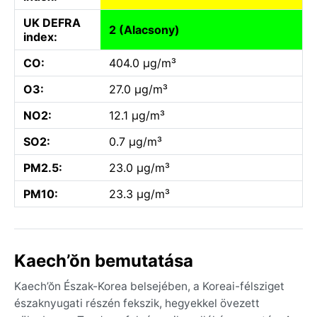
UK DEFRA
2 (Alacsony)
index:
CO:
404.0 µg/m³
O3:
27.0 µg/m³
NO2:
12.1 µg/m³
SO2:
0.7 µg/m³
PM2.5:
23.0 µg/m³
PM10:
23.3 µg/m³
Kaech’ŏn bemutatása
Kaech’ŏn Észak-Korea belsejében, a Koreai-félsziget
északnyugati részén fekszik, hegyekkel övezett