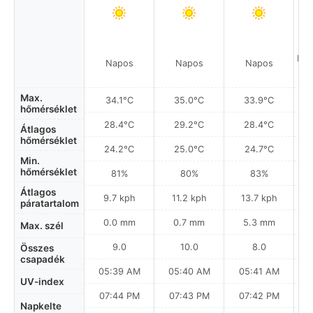
Hel
Napos
Napos
Napos
a
Max.
34.1°C
35.0°C
33.9°C
hőmérséklet
28.4°C
29.2°C
28.4°C
Átlagos
hőmérséklet
24.2°C
25.0°C
24.7°C
Min.
hőmérséklet
81%
80%
83%
Átlagos
9.7 kph
11.2 kph
13.7 kph
páratartalom
0.0 mm
0.7 mm
5.3 mm
Max. szél
9.0
10.0
8.0
Összes
csapadék
05:39 AM
05:40 AM
05:41 AM
0
UV-index
07:44 PM
07:43 PM
07:42 PM
Napkelte