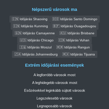
Népszerű városok ma
🇨🇳 Időjárás Shaoxing
🇩🇴 Időjárás Santo Domingo
🇨🇳 Időjárás Kunming
🇧🇫 Időjárás Ouagadougou
🇬🇳 Időjárás Camayenne
🇦🇺 Időjárás Brisbane
🇺🇸 Időjárás Chicago
🇨🇳 Időjárás Vuhan
🇮🇶 Időjárás Moszul
🇲🇲 Időjárás Rangun
🇿🇦 Időjárás Johannesburg
🇲🇽 Időjárás Tijuana
Extrém időjárási események
A legforróbb városok most
A leghidegebb városok most
Esőzésekkel leginkább sújtott városok
Legszelesebb városok
Legnaposabb városok