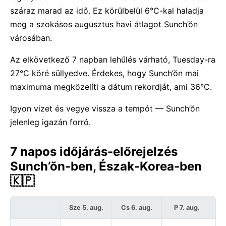
száraz marad az idő. Ez körülbelül 6°C-kal haladja
meg a szokásos augusztus havi átlagot Sunch’ŏn
városában.
Az elkövetkező 7 napban lehűlés várható, Tuesday-ra
27°C köré süllyedve. Érdekes, hogy Sunch’ŏn mai
maximuma megközelíti a dátum rekordját, ami 36°C.
Igyon vizet és vegye vissza a tempót — Sunch’ŏn
jelenleg igazán forró.
7 napos időjárás-előrejelzés
Sunch’ŏn-ben, Észak-Korea-ben
🇰🇵
Sze 5. aug.
Cs 6. aug.
P 7. aug.
S