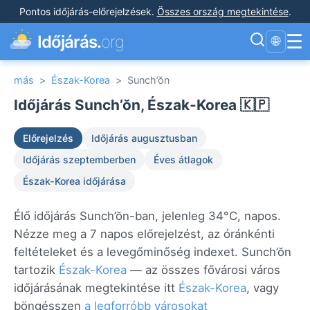
Pontos időjárás-előrejelzések
.
Összes ország megtekintése
.
☰
Időjárás.
org
🌐
más
>
Észak-Korea
>
Sunch’ŏn
Időjárás Sunch’ŏn, Észak-Korea 🇰🇵
Előrejelzés
Időjárás augusztusban
Időjárás szeptemberben
Éves átlagok
Észak-Korea időjárása
Élő időjárás Sunch’ŏn-ban, jelenleg 34°C, napos.
Nézze meg a 7 napos előrejelzést, az óránkénti
feltételeket és a levegőminőség indexet. Sunch’ŏn
tartozik
Észak-Korea
— az összes fővárosi város
időjárásának megtekintése itt
Észak-Korea
, vagy
böngésszen
a legforróbb városokat