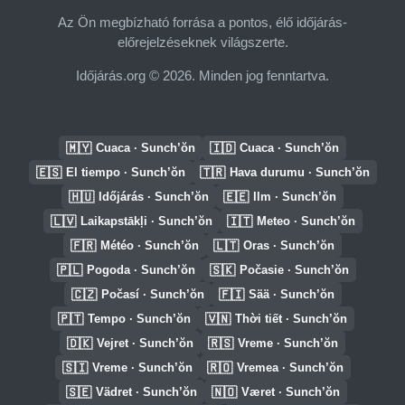
Az Ön megbízható forrása a pontos, élő időjárás-
előrejelzéseknek világszerte.
Időjárás.org © 2026. Minden jog fenntartva.
🇲🇾
🇮🇩
Cuaca · Sunch’ŏn
Cuaca · Sunch’ŏn
🇪🇸
🇹🇷
El tiempo · Sunch’ŏn
Hava durumu · Sunch’ŏn
🇭🇺
🇪🇪
Időjárás · Sunch’ŏn
Ilm · Sunch’ŏn
🇱🇻
🇮🇹
Laikapstākļi · Sunch’ŏn
Meteo · Sunch’ŏn
🇫🇷
🇱🇹
Météo · Sunch’ŏn
Oras · Sunch’ŏn
🇵🇱
🇸🇰
Pogoda · Sunch’ŏn
Počasie · Sunch’ŏn
🇨🇿
🇫🇮
Počasí · Sunch’ŏn
Sää · Sunch’ŏn
🇵🇹
🇻🇳
Tempo · Sunch’ŏn
Thời tiết · Sunch’ŏn
🇩🇰
🇷🇸
Vejret · Sunch’ŏn
Vreme · Sunch’ŏn
🇸🇮
🇷🇴
Vreme · Sunch’ŏn
Vremea · Sunch’ŏn
🇸🇪
🇳🇴
Vädret · Sunch’ŏn
Været · Sunch’ŏn