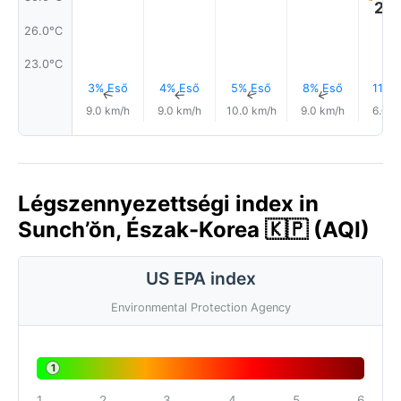
29.
26.0°C
23.0°C
3% Eső
4% Eső
5% Eső
8% Eső
11% 
↑
↑
↑
↑
9.0 km/h
9.0 km/h
10.0 km/h
9.0 km/h
6.0 k
Légszennyezettségi index in
Sunch’ŏn, Észak-Korea 🇰🇵 (AQI)
US EPA index
Environmental Protection Agency
1
1
2
3
4
5
6