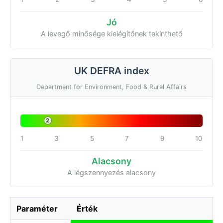
Jó
A levegő minősége kielégítőnek tekinthető
UK DEFRA index
Department for Environment, Food & Rural Affairs
2
1
3
5
7
9
10
Alacsony
A légszennyezés alacsony
Paraméter
Érték