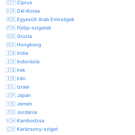
🇨🇾 Ciprus
🇰🇷 Dél-Korea
🇦🇪 Egyesült Arab Emírségek
🇵🇭 Fülöp-szigetek
🇬🇪 Grúzia
🇭🇰 Hongkong
🇮🇳 India
🇮🇩 Indonézia
🇮🇶 Irak
🇮🇷 Irán
🇮🇱 Izrael
🇯🇵 Japán
🇾🇪 Jemen
🇯🇴 Jordánia
🇰🇭 Kambodzsa
🇨🇽 Karácsony-sziget