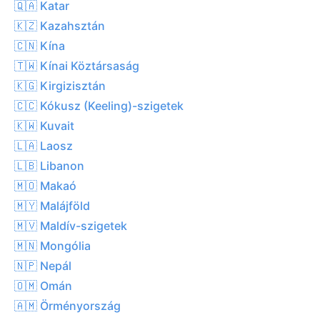
🇶🇦 Katar
🇰🇿 Kazahsztán
🇨🇳 Kína
🇹🇼 Kínai Köztársaság
🇰🇬 Kirgizisztán
🇨🇨 Kókusz (Keeling)-szigetek
🇰🇼 Kuvait
🇱🇦 Laosz
🇱🇧 Libanon
🇲🇴 Makaó
🇲🇾 Malájföld
🇲🇻 Maldív-szigetek
🇲🇳 Mongólia
🇳🇵 Nepál
🇴🇲 Omán
🇦🇲 Örményország