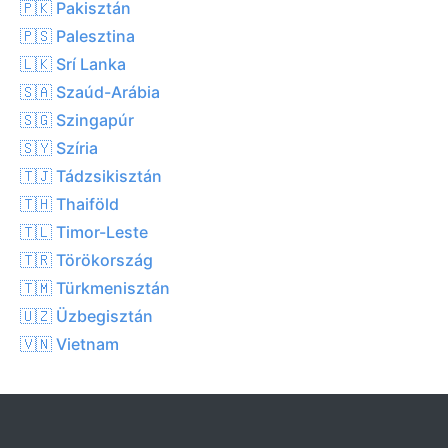
🇵🇰 Pakisztán
🇵🇸 Palesztina
🇱🇰 Srí Lanka
🇸🇦 Szaúd-Arábia
🇸🇬 Szingapúr
🇸🇾 Szíria
🇹🇯 Tádzsikisztán
🇹🇭 Thaiföld
🇹🇱 Timor-Leste
🇹🇷 Törökország
🇹🇲 Türkmenisztán
🇺🇿 Üzbegisztán
🇻🇳 Vietnam