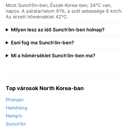
Most Sunch’ŏn-ben, Észak-Korea-ben, 34°C van,
napos. A páratartalom 61%, a szél sebessége 8 km/h.
Az érzett hőmérséklet 42°C.
Milyen lesz az idő Sunch’ŏn-ben holnap?
Esni fog ma Sunch’ŏn-ben?
Mi a hőmérséklet Sunch’ŏn-ben ma?
Top városok North Korea-ban
Phenjan
Hamhŭng
Namp’o
Sunch’ŏn