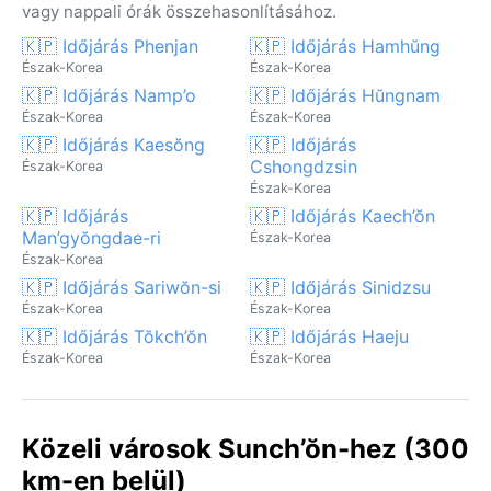
vagy nappali órák összehasonlításához.
🇰🇵 Időjárás Phenjan
🇰🇵 Időjárás Hamhŭng
Észak-Korea
Észak-Korea
🇰🇵 Időjárás Namp’o
🇰🇵 Időjárás Hŭngnam
Észak-Korea
Észak-Korea
🇰🇵 Időjárás Kaesŏng
🇰🇵 Időjárás
Cshongdzsin
Észak-Korea
Észak-Korea
🇰🇵 Időjárás
🇰🇵 Időjárás Kaech’ŏn
Man’gyŏngdae-ri
Észak-Korea
Észak-Korea
🇰🇵 Időjárás Sariwŏn-si
🇰🇵 Időjárás Sinidzsu
Észak-Korea
Észak-Korea
🇰🇵 Időjárás Tŏkch’ŏn
🇰🇵 Időjárás Haeju
Észak-Korea
Észak-Korea
Közeli városok Sunch’ŏn-hez (300
km-en belül)