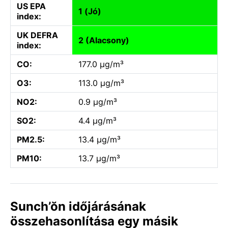
US EPA
1 (Jó)
index:
UK DEFRA
2 (Alacsony)
index:
CO:
177.0 µg/m³
O3:
113.0 µg/m³
NO2:
0.9 µg/m³
SO2:
4.4 µg/m³
PM2.5:
13.4 µg/m³
PM10:
13.7 µg/m³
Sunch’ŏn időjárásának
összehasonlítása egy másik