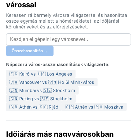
várossal
Keressen rá bármely városra világszerte, és hasonlítsa
össze egymás mellett a hőmérsékletet, az időjárási
körülményeket és az előrejelzéseket.
Összehasonlítás →
Népszerű város-összehasonlítások világszerte:
🇪🇬 Kairó vs 🇺🇸 Los Angeles
🇨🇦 Vancouver vs 🇻🇳 Ho Si Minh-város
🇮🇳 Mumbai vs 🇸🇪 Stockholm
🇨🇳 Peking vs 🇸🇪 Stockholm
🇬🇷 Athén vs 🇸🇦 Rijád
🇬🇷 Athén vs 🇷🇺 Moszkva
Időjárás más nagyvárosokban