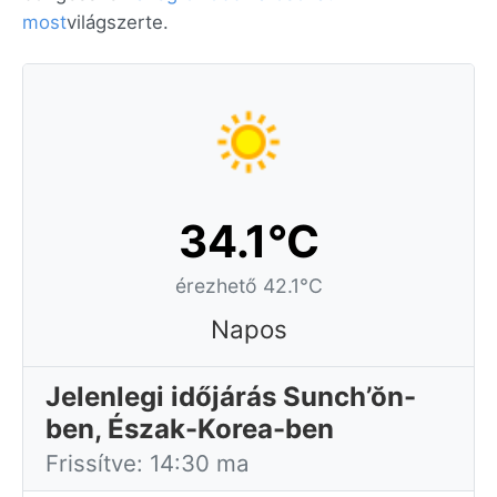
most
világszerte.
34.1°C
érezhető 42.1°C
Napos
Jelenlegi időjárás Sunch’ŏn-
ben, Észak-Korea-ben
Frissítve: 14:30 ma