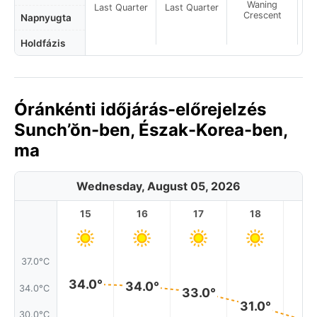
Waning
Last Quarter
Last Quarter
Crescent
Napnyugta
Holdfázis
Óránkénti időjárás-előrejelzés
Sunch’ŏn-ben, Észak-Korea-ben,
ma
Wednesday, August 05, 2026
15
16
17
18
1
37.0°C
34.0°
34.0°
34.0°C
33.0°
31.0°
30.0°C