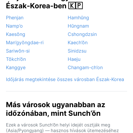
Észak-Korea-ben 🇰🇵
Phenjan
Hamhŭng
Namp’o
Hŭngnam
Kaesŏng
Cshongdzsin
Man’gyŏngdae-ri
Kaech’ŏn
Sariwŏn-si
Sinidzsu
Tŏkch’ŏn
Haeju
Kanggye
Changam-ch’on
Időjárás megtekintése összes városban Észak-Korea
Más városok ugyanabban az
időzónában, mint Sunch’ŏn
Ezek a városok Sunch’ŏn helyi idejét osztják meg
(Asia/Pyongyang) — hasznos hívások ütemezéséhez