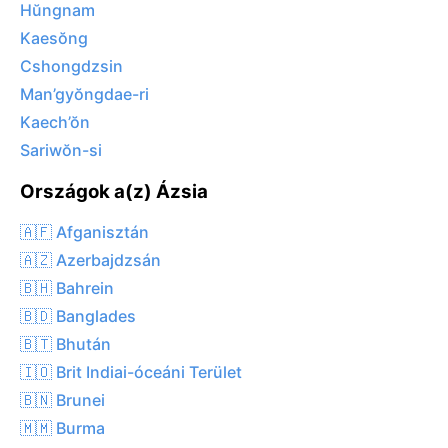
Hŭngnam
Kaesŏng
Cshongdzsin
Man’gyŏngdae-ri
Kaech’ŏn
Sariwŏn-si
Országok a(z) Ázsia
🇦🇫 Afganisztán
🇦🇿 Azerbajdzsán
🇧🇭 Bahrein
🇧🇩 Banglades
🇧🇹 Bhután
🇮🇴 Brit Indiai-óceáni Terület
🇧🇳 Brunei
🇲🇲 Burma