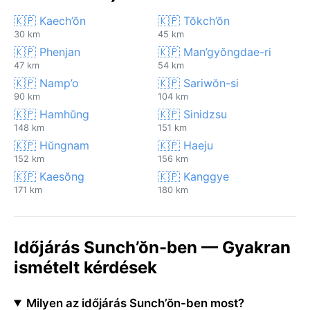
🇰🇵 Kaech’ŏn
🇰🇵 Tŏkch’ŏn
30 km
45 km
🇰🇵 Phenjan
🇰🇵 Man’gyŏngdae-ri
47 km
54 km
🇰🇵 Namp’o
🇰🇵 Sariwŏn-si
90 km
104 km
🇰🇵 Hamhŭng
🇰🇵 Sinidzsu
148 km
151 km
🇰🇵 Hŭngnam
🇰🇵 Haeju
152 km
156 km
🇰🇵 Kaesŏng
🇰🇵 Kanggye
171 km
180 km
Időjárás Sunch’ŏn-ben — Gyakran
ismételt kérdések
Milyen az időjárás Sunch’ŏn-ben most?