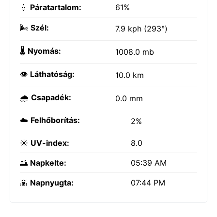
💧
Páratartalom:
61%
🌬️
Szél:
7.9 kph (293°)
🌡️
Nyomás:
1008.0 mb
👁️
Láthatóság:
10.0 km
🌧️
Csapadék:
0.0 mm
☁️
Felhőborítás:
2%
☀️
UV-index:
8.0
🌅
Napkelte:
05:39 AM
🌇
Napnyugta:
07:44 PM