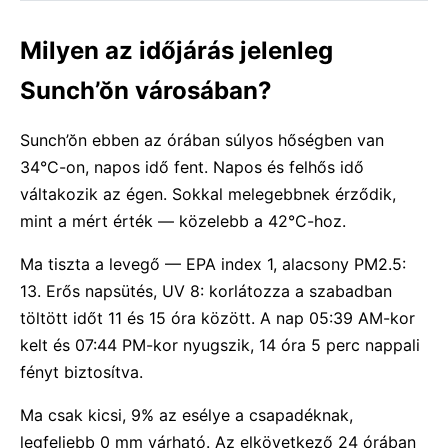
Milyen az időjárás jelenleg
Sunch’ŏn városában?
Sunch’ŏn ebben az órában súlyos hőségben van
34°C-on, napos idő fent. Napos és felhős idő
váltakozik az égen. Sokkal melegebbnek érződik,
mint a mért érték — közelebb a 42°C-hoz.
Ma tiszta a levegő — EPA index 1, alacsony PM2.5:
13. Erős napsütés, UV 8: korlátozza a szabadban
töltött időt 11 és 15 óra között. A nap 05:39 AM-kor
kelt és 07:44 PM-kor nyugszik, 14 óra 5 perc nappali
fényt biztosítva.
Ma csak kicsi, 9% az esélye a csapadéknak,
legfeljebb 0 mm várható. Az elkövetkező 24 órában