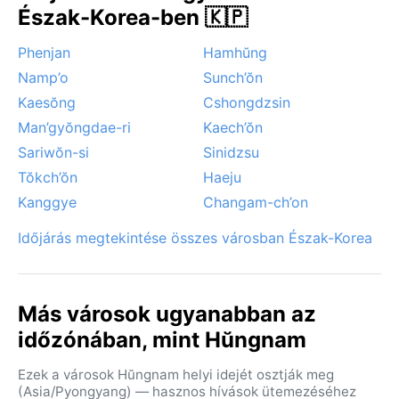
Észak-Korea-ben 🇰🇵
Phenjan
Hamhŭng
Namp’o
Sunch’ŏn
Kaesŏng
Cshongdzsin
Man’gyŏngdae-ri
Kaech’ŏn
Sariwŏn-si
Sinidzsu
Tŏkch’ŏn
Haeju
Kanggye
Changam-ch’on
Időjárás megtekintése összes városban Észak-Korea
Más városok ugyanabban az
időzónában, mint Hŭngnam
Ezek a városok Hŭngnam helyi idejét osztják meg
(Asia/Pyongyang) — hasznos hívások ütemezéséhez