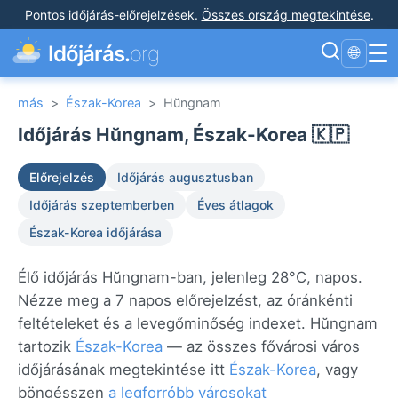
Pontos időjárás-előrejelzések
.
Összes ország megtekintése
.
☰
Időjárás.
org
🌐
más
>
Észak-Korea
>
Hŭngnam
Időjárás Hŭngnam, Észak-Korea 🇰🇵
Előrejelzés
Időjárás augusztusban
Időjárás szeptemberben
Éves átlagok
Észak-Korea időjárása
Élő időjárás Hŭngnam-ban, jelenleg 28°C, napos.
Nézze meg a 7 napos előrejelzést, az óránkénti
feltételeket és a levegőminőség indexet. Hŭngnam
tartozik
Észak-Korea
— az összes fővárosi város
időjárásának megtekintése itt
Észak-Korea
, vagy
böngésszen
a legforróbb városokat