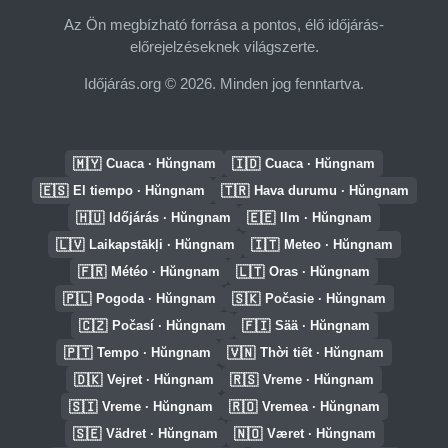
Az Ön megbízható forrása a pontos, élő időjárás-
előrejelzéseknek világszerte.
Időjárás.org © 2026. Minden jog fenntartva.
🇲🇾
🇮🇩
Cuaca · Hŭngnam
Cuaca · Hŭngnam
🇪🇸
🇹🇷
El tiempo · Hŭngnam
Hava durumu · Hŭngnam
🇭🇺
🇪🇪
Időjárás · Hŭngnam
Ilm · Hŭngnam
🇱🇻
🇮🇹
Laikapstākļi · Hŭngnam
Meteo · Hŭngnam
🇫🇷
🇱🇹
Météo · Hŭngnam
Oras · Hŭngnam
🇵🇱
🇸🇰
Pogoda · Hŭngnam
Počasie · Hŭngnam
🇨🇿
🇫🇮
Počasí · Hŭngnam
Sää · Hŭngnam
🇵🇹
🇻🇳
Tempo · Hŭngnam
Thời tiết · Hŭngnam
🇩🇰
🇷🇸
Vejret · Hŭngnam
Vreme · Hŭngnam
🇸🇮
🇷🇴
Vreme · Hŭngnam
Vremea · Hŭngnam
🇸🇪
🇳🇴
Vädret · Hŭngnam
Været · Hŭngnam