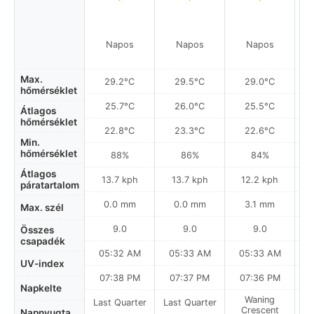
Napos
Napos
Napos
Max.
29.2°C
29.5°C
29.0°C
hőmérséklet
25.7°C
26.0°C
25.5°C
Átlagos
hőmérséklet
22.8°C
23.3°C
22.6°C
Min.
hőmérséklet
88%
86%
84%
Átlagos
13.7 kph
13.7 kph
12.2 kph
páratartalom
0.0 mm
0.0 mm
3.1 mm
Max. szél
9.0
9.0
9.0
Összes
csapadék
05:32 AM
05:33 AM
05:33 AM
0
UV-index
07:38 PM
07:37 PM
07:36 PM
Napkelte
Waning
Last Quarter
Last Quarter
Crescent
Napnyugta