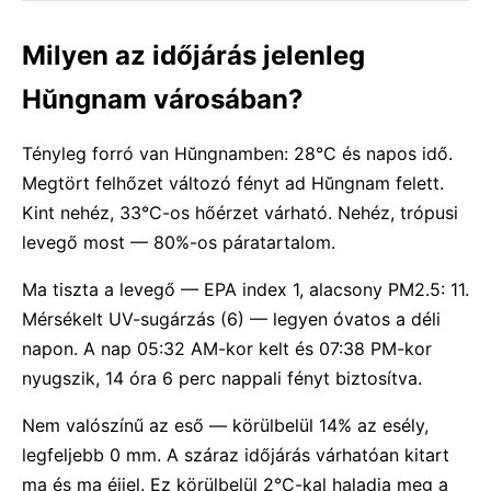
Milyen az időjárás jelenleg
Hŭngnam városában?
Tényleg forró van Hŭngnamben: 28°C és napos idő.
Megtört felhőzet változó fényt ad Hŭngnam felett.
Kint nehéz, 33°C-os hőérzet várható. Nehéz, trópusi
levegő most — 80%-os páratartalom.
Ma tiszta a levegő — EPA index 1, alacsony PM2.5: 11.
Mérsékelt UV-sugárzás (6) — legyen óvatos a déli
napon. A nap 05:32 AM-kor kelt és 07:38 PM-kor
nyugszik, 14 óra 6 perc nappali fényt biztosítva.
Nem valószínű az eső — körülbelül 14% az esély,
legfeljebb 0 mm. A száraz időjárás várhatóan kitart
ma és ma éjjel. Ez körülbelül 2°C-kal haladja meg a