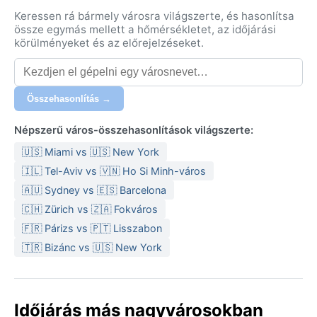
Keressen rá bármely városra világszerte, és hasonlítsa
össze egymás mellett a hőmérsékletet, az időjárási
körülményeket és az előrejelzéseket.
Összehasonlítás →
Népszerű város-összehasonlítások világszerte:
🇺🇸 Miami vs 🇺🇸 New York
🇮🇱 Tel-Aviv vs 🇻🇳 Ho Si Minh-város
🇦🇺 Sydney vs 🇪🇸 Barcelona
🇨🇭 Zürich vs 🇿🇦 Fokváros
🇫🇷 Párizs vs 🇵🇹 Lisszabon
🇹🇷 Bizánc vs 🇺🇸 New York
Időjárás más nagyvárosokban