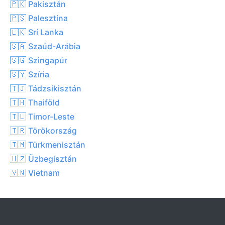
🇵🇰 Pakisztán
🇵🇸 Palesztina
🇱🇰 Srí Lanka
🇸🇦 Szaúd-Arábia
🇸🇬 Szingapúr
🇸🇾 Szíria
🇹🇯 Tádzsikisztán
🇹🇭 Thaiföld
🇹🇱 Timor-Leste
🇹🇷 Törökország
🇹🇲 Türkmenisztán
🇺🇿 Üzbegisztán
🇻🇳 Vietnam