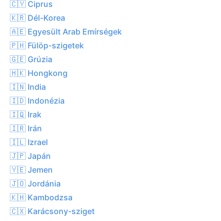
🇨🇾 Ciprus
🇰🇷 Dél-Korea
🇦🇪 Egyesült Arab Emírségek
🇵🇭 Fülöp-szigetek
🇬🇪 Grúzia
🇭🇰 Hongkong
🇮🇳 India
🇮🇩 Indonézia
🇮🇶 Irak
🇮🇷 Irán
🇮🇱 Izrael
🇯🇵 Japán
🇾🇪 Jemen
🇯🇴 Jordánia
🇰🇭 Kambodzsa
🇨🇽 Karácsony-sziget