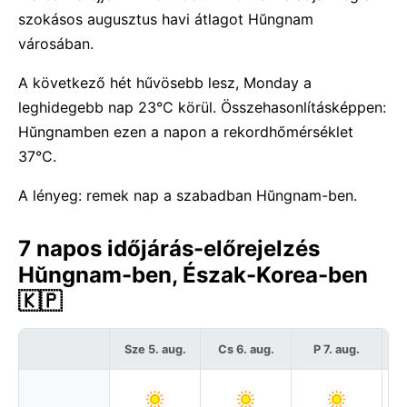
szokásos augusztus havi átlagot Hŭngnam
városában.
A következő hét hűvösebb lesz, Monday a
leghidegebb nap 23°C körül. Összehasonlításképpen:
Hŭngnamben ezen a napon a rekordhőmérséklet
37°C.
A lényeg: remek nap a szabadban Hŭngnam-ben.
7 napos időjárás-előrejelzés
Hŭngnam-ben, Észak-Korea-ben
🇰🇵
Sze 5. aug.
Cs 6. aug.
P 7. aug.
S