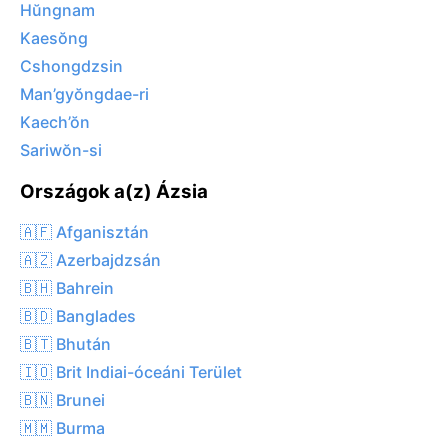
Hŭngnam
Kaesŏng
Cshongdzsin
Man’gyŏngdae-ri
Kaech’ŏn
Sariwŏn-si
Országok a(z) Ázsia
🇦🇫 Afganisztán
🇦🇿 Azerbajdzsán
🇧🇭 Bahrein
🇧🇩 Banglades
🇧🇹 Bhután
🇮🇴 Brit Indiai-óceáni Terület
🇧🇳 Brunei
🇲🇲 Burma