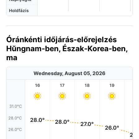
Holdfázis
Óránkénti időjárás-előrejelzés
Hŭngnam-ben, Észak-Korea-ben,
ma
Wednesday, August 05, 2026
16
17
18
19
2
31.0°C
28.0°C
28.0°
28.0°
27.0°
26.0°
26.0°C
25.