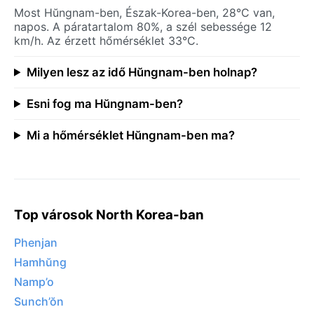
Most Hŭngnam-ben, Észak-Korea-ben, 28°C van,
napos. A páratartalom 80%, a szél sebessége 12
km/h. Az érzett hőmérséklet 33°C.
Milyen lesz az idő Hŭngnam-ben holnap?
Esni fog ma Hŭngnam-ben?
Mi a hőmérséklet Hŭngnam-ben ma?
Top városok North Korea-ban
Phenjan
Hamhŭng
Namp’o
Sunch’ŏn