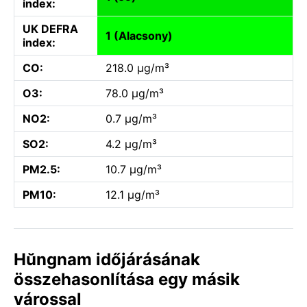
index:
UK DEFRA
1 (Alacsony)
index:
CO:
218.0 µg/m³
O3:
78.0 µg/m³
NO2:
0.7 µg/m³
SO2:
4.2 µg/m³
PM2.5:
10.7 µg/m³
PM10:
12.1 µg/m³
Hŭngnam időjárásának
összehasonlítása egy másik
várossal