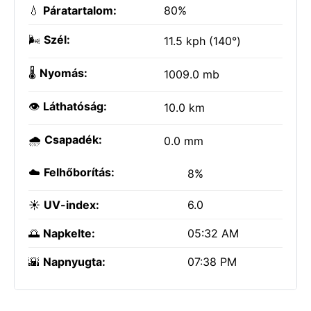
💧
Páratartalom:
80%
🌬️
Szél:
11.5 kph (140°)
🌡️
Nyomás:
1009.0 mb
👁️
Láthatóság:
10.0 km
🌧️
Csapadék:
0.0 mm
☁️
Felhőborítás:
8%
☀️
UV-index:
6.0
🌅
Napkelte:
05:32 AM
🌇
Napnyugta:
07:38 PM