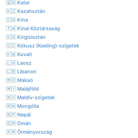
🇶🇦 Katar
🇰🇿 Kazahsztán
🇨🇳 Kína
🇹🇼 Kínai Köztársaság
🇰🇬 Kirgizisztán
🇨🇨 Kókusz (Keeling)-szigetek
🇰🇼 Kuvait
🇱🇦 Laosz
🇱🇧 Libanon
🇲🇴 Makaó
🇲🇾 Malájföld
🇲🇻 Maldív-szigetek
🇲🇳 Mongólia
🇳🇵 Nepál
🇴🇲 Omán
🇦🇲 Örményország