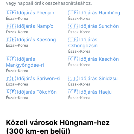
vagy nappali órák összehasonlításához.
🇰🇵 Időjárás Phenjan
🇰🇵 Időjárás Hamhŭng
Észak-Korea
Észak-Korea
🇰🇵 Időjárás Namp’o
🇰🇵 Időjárás Sunch’ŏn
Észak-Korea
Észak-Korea
🇰🇵 Időjárás Kaesŏng
🇰🇵 Időjárás
Cshongdzsin
Észak-Korea
Észak-Korea
🇰🇵 Időjárás
🇰🇵 Időjárás Kaech’ŏn
Man’gyŏngdae-ri
Észak-Korea
Észak-Korea
🇰🇵 Időjárás Sariwŏn-si
🇰🇵 Időjárás Sinidzsu
Észak-Korea
Észak-Korea
🇰🇵 Időjárás Tŏkch’ŏn
🇰🇵 Időjárás Haeju
Észak-Korea
Észak-Korea
Közeli városok Hŭngnam-hez
(300 km-en belül)