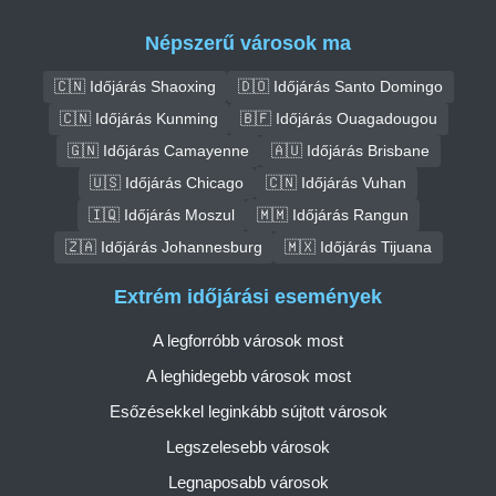
Népszerű városok ma
🇨🇳 Időjárás Shaoxing
🇩🇴 Időjárás Santo Domingo
🇨🇳 Időjárás Kunming
🇧🇫 Időjárás Ouagadougou
🇬🇳 Időjárás Camayenne
🇦🇺 Időjárás Brisbane
🇺🇸 Időjárás Chicago
🇨🇳 Időjárás Vuhan
🇮🇶 Időjárás Moszul
🇲🇲 Időjárás Rangun
🇿🇦 Időjárás Johannesburg
🇲🇽 Időjárás Tijuana
Extrém időjárási események
A legforróbb városok most
A leghidegebb városok most
Esőzésekkel leginkább sújtott városok
Legszelesebb városok
Legnaposabb városok