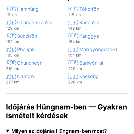
🇰🇵 Hamhŭng
🇰🇵 Tŏkch’ŏn
12 km
118 km
🇰🇵 Changam-ch’on
🇰🇵 Kaech’ŏn
129 km
149 km
🇰🇵 Sunch’ŏn
🇰🇵 Kanggye
152 km
154 km
🇰🇵 Phenjan
🇰🇵 Man’gyŏngdae-ri
185 km
194 km
🇰🇷 Chuncheon
🇰🇵 Sariwŏn-si
219 km
220 km
🇰🇵 Namp’o
🇰🇵 Kaesŏng
227 km
228 km
Időjárás Hŭngnam-ben — Gyakran
ismételt kérdések
Milyen az időjárás Hŭngnam-ben most?