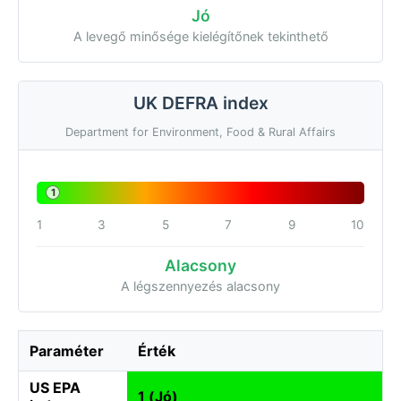
Jó
A levegő minősége kielégítőnek tekinthető
UK DEFRA index
Department for Environment, Food & Rural Affairs
1
1
3
5
7
9
10
Alacsony
A légszennyezés alacsony
Paraméter
Érték
US EPA
1 (Jó)