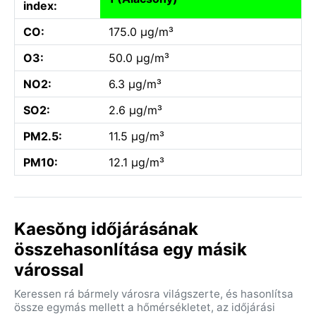
index:
CO:
175.0 µg/m³
O3:
50.0 µg/m³
NO2:
6.3 µg/m³
SO2:
2.6 µg/m³
PM2.5:
11.5 µg/m³
PM10:
12.1 µg/m³
Kaesŏng időjárásának
összehasonlítása egy másik
várossal
Keressen rá bármely városra világszerte, és hasonlítsa
össze egymás mellett a hőmérsékletet, az időjárási