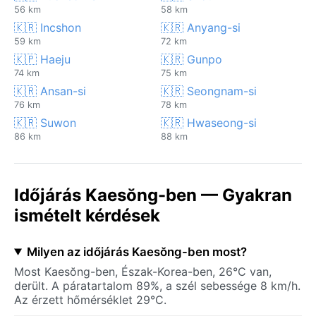
56 km
58 km
🇰🇷 Incshon
🇰🇷 Anyang-si
59 km
72 km
🇰🇵 Haeju
🇰🇷 Gunpo
74 km
75 km
🇰🇷 Ansan-si
🇰🇷 Seongnam-si
76 km
78 km
🇰🇷 Suwon
🇰🇷 Hwaseong-si
86 km
88 km
Időjárás Kaesŏng-ben — Gyakran
ismételt kérdések
Milyen az időjárás Kaesŏng-ben most?
Most Kaesŏng-ben, Észak-Korea-ben, 26°C van,
derült. A páratartalom 89%, a szél sebessége 8 km/h.
Az érzett hőmérséklet 29°C.