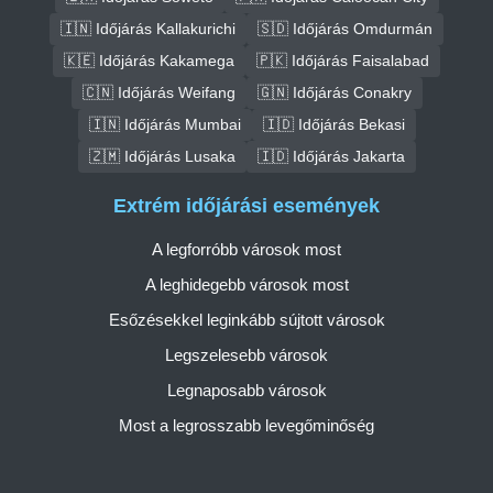
🇮🇳 Időjárás Kallakurichi
🇸🇩 Időjárás Omdurmán
🇰🇪 Időjárás Kakamega
🇵🇰 Időjárás Faisalabad
🇨🇳 Időjárás Weifang
🇬🇳 Időjárás Conakry
🇮🇳 Időjárás Mumbai
🇮🇩 Időjárás Bekasi
🇿🇲 Időjárás Lusaka
🇮🇩 Időjárás Jakarta
Extrém időjárási események
A legforróbb városok most
A leghidegebb városok most
Esőzésekkel leginkább sújtott városok
Legszelesebb városok
Legnaposabb városok
Most a legrosszabb levegőminőség