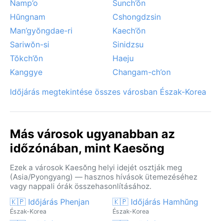
Namp’o
Sunch’ŏn
Hŭngnam
Cshongdzsin
Man’gyŏngdae-ri
Kaech’ŏn
Sariwŏn-si
Sinidzsu
Tŏkch’ŏn
Haeju
Kanggye
Changam-ch’on
Időjárás megtekintése összes városban Észak-Korea
Más városok ugyanabban az
időzónában, mint Kaesŏng
Ezek a városok Kaesŏng helyi idejét osztják meg
(Asia/Pyongyang) — hasznos hívások ütemezéséhez
vagy nappali órák összehasonlításához.
🇰🇵 Időjárás Phenjan
🇰🇵 Időjárás Hamhŭng
Észak-Korea
Észak-Korea