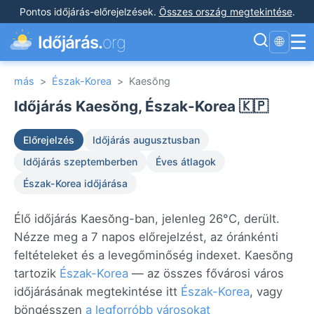
Pontos időjárás-előrejelzések
.
Összes ország megtekintése
.
☰
Időjárás.
org
🌐
más
>
Észak-Korea
>
Kaesŏng
Időjárás Kaesŏng, Észak-Korea 🇰🇵
Előrejelzés
Időjárás augusztusban
Időjárás szeptemberben
Éves átlagok
Észak-Korea időjárása
Élő időjárás Kaesŏng-ban, jelenleg 26°C, derült.
Nézze meg a 7 napos előrejelzést, az óránkénti
feltételeket és a levegőminőség indexet. Kaesŏng
tartozik
Észak-Korea
— az összes fővárosi város
időjárásának megtekintése itt
Észak-Korea
, vagy
böngésszen
a legforróbb városokat