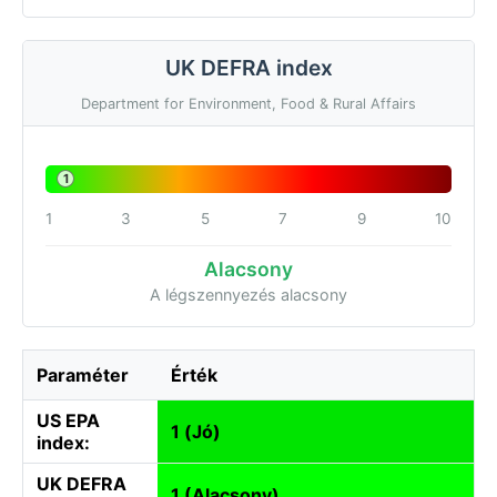
UK DEFRA index
Department for Environment, Food & Rural Affairs
1
1
3
5
7
9
10
Alacsony
A légszennyezés alacsony
Paraméter
Érték
US EPA
1 (Jó)
index:
UK DEFRA
1 (Alacsony)