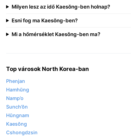
Milyen lesz az idő Kaesŏng-ben holnap?
Esni fog ma Kaesŏng-ben?
Mi a hőmérséklet Kaesŏng-ben ma?
Top városok North Korea-ban
Phenjan
Hamhŭng
Namp’o
Sunch’ŏn
Hŭngnam
Kaesŏng
Cshongdzsin