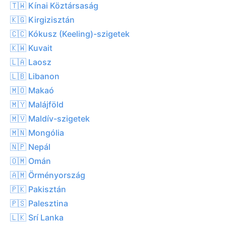
🇹🇼 Kínai Köztársaság
🇰🇬 Kirgizisztán
🇨🇨 Kókusz (Keeling)-szigetek
🇰🇼 Kuvait
🇱🇦 Laosz
🇱🇧 Libanon
🇲🇴 Makaó
🇲🇾 Malájföld
🇲🇻 Maldív-szigetek
🇲🇳 Mongólia
🇳🇵 Nepál
🇴🇲 Omán
🇦🇲 Örményország
🇵🇰 Pakisztán
🇵🇸 Palesztina
🇱🇰 Srí Lanka