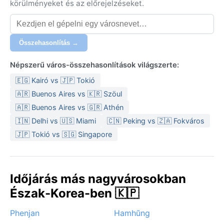
körülményeket és az előrejelzéseket.
Összehasonlítás →
Népszerű város-összehasonlítások világszerte:
🇪🇬 Kairó vs 🇯🇵 Tokió
🇦🇷 Buenos Aires vs 🇰🇷 Szöul
🇦🇷 Buenos Aires vs 🇬🇷 Athén
🇮🇳 Delhi vs 🇺🇸 Miami
🇨🇳 Peking vs 🇿🇦 Fokváros
🇯🇵 Tokió vs 🇸🇬 Singapore
Időjárás más nagyvárosokban
Észak-Korea-ben 🇰🇵
Phenjan
Hamhŭng