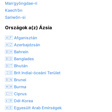
Man’gyŏngdae-ri
Kaech’ŏn
Sariwŏn-si
Országok a(z) Ázsia
🇦🇫 Afganisztán
🇦🇿 Azerbajdzsán
🇧🇭 Bahrein
🇧🇩 Banglades
🇧🇹 Bhután
🇮🇴 Brit Indiai-óceáni Terület
🇧🇳 Brunei
🇲🇲 Burma
🇨🇾 Ciprus
🇰🇷 Dél-Korea
🇦🇪 Egyesült Arab Emírségek