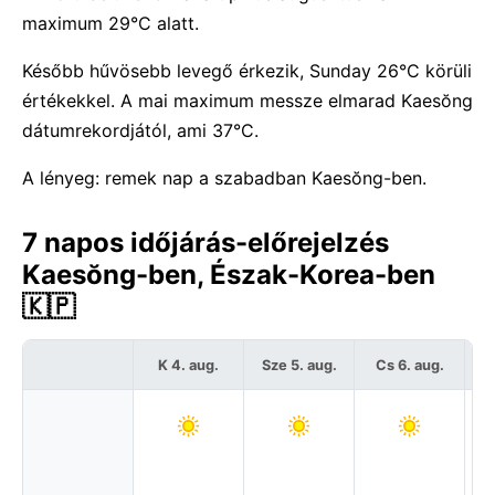
maximum 29°C alatt.
Később hűvösebb levegő érkezik, Sunday 26°C körüli
értékekkel. A mai maximum messze elmarad Kaesŏng
dátumrekordjától, ami 37°C.
A lényeg: remek nap a szabadban Kaesŏng-ben.
7 napos időjárás-előrejelzés
Kaesŏng-ben, Észak-Korea-ben
🇰🇵
K 4. aug.
Sze 5. aug.
Cs 6. aug.