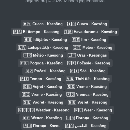
Időjárás.org © 2026. Minden jog fenntartva.
🇲🇾
🇮🇩
Cuaca · Kaesŏng
Cuaca · Kaesŏng
🇪🇸
🇹🇷
El tiempo · Kaesong
Hava durumu · Kaesŏng
🇭🇺
🇪🇪
Időjárás · Kaesŏng
Ilm · Kaesŏng
🇱🇻
🇮🇹
Laikapstākļi · Kaesŏng
Meteo · Kaesŏng
🇫🇷
🇱🇹
Météo · Kaesong
Oras · Kesongas
🇵🇱
🇸🇰
Pogoda · Kaesŏng
Počasie · Kaesŏng
🇨🇿
🇫🇮
Počasí · Kaesŏng
Sää · Kaesŏng
🇵🇹
🇻🇳
Tempo · Kaesŏng
Thời tiết · Kaesŏng
🇩🇰
🇷🇸
Vejret · Kaesŏng
Vreme · Kaesŏng
🇸🇮
🇷🇴
Vreme · Kaesŏng
Vremea · Kaesŏng
🇸🇪
🇳🇴
Vädret · Kaesong
Været · Kaesŏng
🇬🇧🇺🇸
🇳🇱
Weather · Kaesong
Weer · Kaesong
🇩🇪
🇺🇦
Wetter · Kaesŏng
Погода · Kaesŏng
🇷🇺
🇸🇦
Погода · Кэсон
الطقس · Kaesŏng