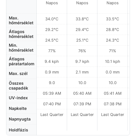
Napos
Napos
Napos
Max.
34.0°C
33.8°C
33.5°C
hőmérséklet
29.2°C
29.4°C
28.8°C
Átlagos
hőmérséklet
24.5°C
25.1°C
24.3°C
Min.
hőmérséklet
77%
76%
71%
Átlagos
9.4 kph
9.7 kph
10.1 kph
páratartalom
0.9 mm
2.1 mm
0.0 mm
Max. szél
9.0
10.0
10.0
Összes
csapadék
05:39 AM
05:40 AM
05:41 AM
0
UV-index
07:40 PM
07:39 PM
07:38 PM
Napkelte
Last Quarter
Last Quarter
Last Quarter
Napnyugta
Holdfázis