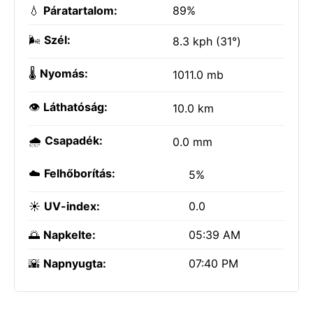
💧
Páratartalom:
89%
🌬️
Szél:
8.3 kph (31°)
🌡️
Nyomás:
1011.0 mb
👁️
Láthatóság:
10.0 km
🌧️
Csapadék:
0.0 mm
☁️
Felhőborítás:
5%
☀️
UV-index:
0.0
🌅
Napkelte:
05:39 AM
🌇
Napnyugta:
07:40 PM