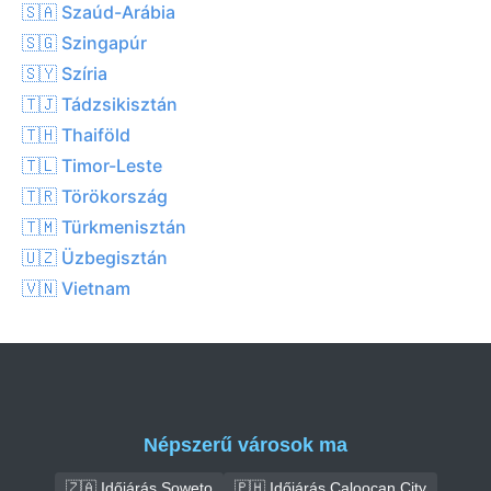
🇸🇦 Szaúd-Arábia
🇸🇬 Szingapúr
🇸🇾 Szíria
🇹🇯 Tádzsikisztán
🇹🇭 Thaiföld
🇹🇱 Timor-Leste
🇹🇷 Törökország
🇹🇲 Türkmenisztán
🇺🇿 Üzbegisztán
🇻🇳 Vietnam
Népszerű városok ma
🇿🇦 Időjárás Soweto
🇵🇭 Időjárás Caloocan City