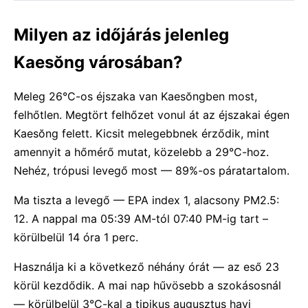
Milyen az időjárás jelenleg
Kaesŏng városában?
Meleg 26°C-os éjszaka van Kaesŏngben most,
felhőtlen. Megtört felhőzet vonul át az éjszakai égen
Kaesŏng felett. Kicsit melegebbnek érződik, mint
amennyit a hőmérő mutat, közelebb a 29°C-hoz.
Nehéz, trópusi levegő most — 89%-os páratartalom.
Ma tiszta a levegő — EPA index 1, alacsony PM2.5:
12. A nappal ma 05:39 AM-tól 07:40 PM-ig tart –
körülbelül 14 óra 1 perc.
Használja ki a következő néhány órát — az eső 23
körül kezdődik. A mai nap hűvösebb a szokásosnál
— körülbelül 3°C-kal a tipikus augusztus havi