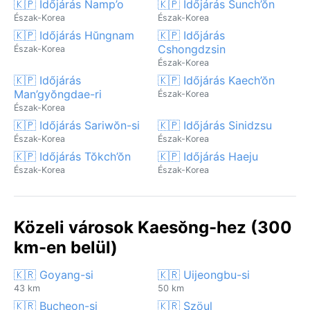
🇰🇵 Időjárás Namp’o
🇰🇵 Időjárás Sunch’ŏn
Észak-Korea
Észak-Korea
🇰🇵 Időjárás Hŭngnam
🇰🇵 Időjárás
Cshongdzsin
Észak-Korea
Észak-Korea
🇰🇵 Időjárás
🇰🇵 Időjárás Kaech’ŏn
Man’gyŏngdae-ri
Észak-Korea
Észak-Korea
🇰🇵 Időjárás Sariwŏn-si
🇰🇵 Időjárás Sinidzsu
Észak-Korea
Észak-Korea
🇰🇵 Időjárás Tŏkch’ŏn
🇰🇵 Időjárás Haeju
Észak-Korea
Észak-Korea
Közeli városok Kaesŏng-hez (300
km-en belül)
🇰🇷 Goyang-si
🇰🇷 Uijeongbu-si
43 km
50 km
🇰🇷 Bucheon-si
🇰🇷 Szöul