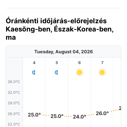
Óránkénti időjárás-előrejelzés
Kaesŏng-ben, Észak-Korea-ben,
ma
Tuesday, August 04, 2026
4
5
6
7
8
36.0°C
32.0°C
29.0°C
27.
26.0°
26.0°C
25.0°
25.0°
24.0°
22.0°C