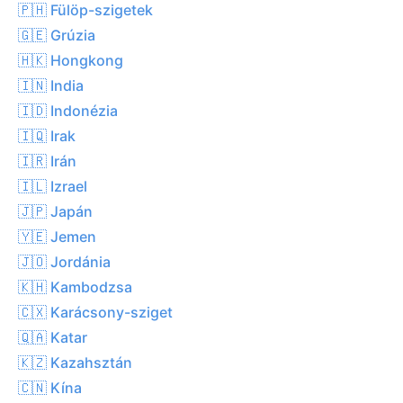
🇵🇭 Fülöp-szigetek
🇬🇪 Grúzia
🇭🇰 Hongkong
🇮🇳 India
🇮🇩 Indonézia
🇮🇶 Irak
🇮🇷 Irán
🇮🇱 Izrael
🇯🇵 Japán
🇾🇪 Jemen
🇯🇴 Jordánia
🇰🇭 Kambodzsa
🇨🇽 Karácsony-sziget
🇶🇦 Katar
🇰🇿 Kazahsztán
🇨🇳 Kína