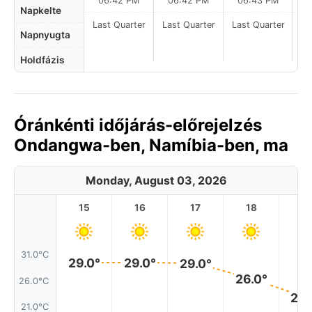
06:42 PM
06:42 PM
06:43 PM
Napkelte
Last Quarter
Last Quarter
Last Quarter
La
Napnyugta
Holdfázis
Óránkénti időjárás-előrejelzés
Ondangwa-ben, Namíbia-ben, ma
Monday, August 03, 2026
15
16
17
18
1
31.0°C
29.0°
29.0°
29.0°
26.0°
26.0°C
23.
21.0°C