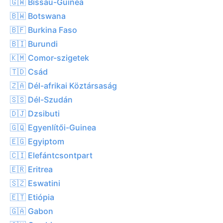
🇬🇼 Bissau-Guinea
🇧🇼 Botswana
🇧🇫 Burkina Faso
🇧🇮 Burundi
🇰🇲 Comor-szigetek
🇹🇩 Csád
🇿🇦 Dél-afrikai Köztársaság
🇸🇸 Dél-Szudán
🇩🇯 Dzsibuti
🇬🇶 Egyenlítői-Guinea
🇪🇬 Egyiptom
🇨🇮 Elefántcsontpart
🇪🇷 Eritrea
🇸🇿 Eswatini
🇪🇹 Etiópia
🇬🇦 Gabon