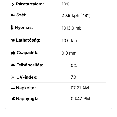
💧
Páratartalom:
10%
🌬️
Szél:
20.9 kph (48°)
🌡️
Nyomás:
1013.0 mb
👁️
Láthatóság:
10.0 km
🌧️
Csapadék:
0.0 mm
☁️
Felhőborítás:
0%
☀️
UV-index:
7.0
🌅
Napkelte:
07:21 AM
🌇
Napnyugta:
06:42 PM