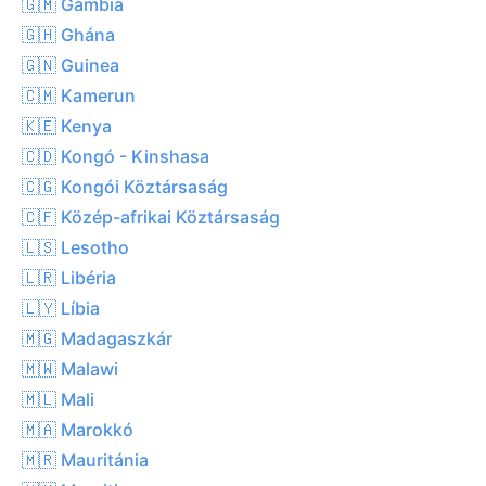
🇬🇲 Gambia
🇬🇭 Ghána
🇬🇳 Guinea
🇨🇲 Kamerun
🇰🇪 Kenya
🇨🇩 Kongó - Kinshasa
🇨🇬 Kongói Köztársaság
🇨🇫 Közép-afrikai Köztársaság
🇱🇸 Lesotho
🇱🇷 Libéria
🇱🇾 Líbia
🇲🇬 Madagaszkár
🇲🇼 Malawi
🇲🇱 Mali
🇲🇦 Marokkó
🇲🇷 Mauritánia