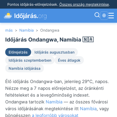
Pontos időjárás-előrejelzések
.
Összes ország megtekintése
.
☰
Időjárás.
org
🌐
más
>
Namíbia
>
Ondangwa
Időjárás Ondangwa, Namíbia 🇳🇦
Előrejelzés
Időjárás augusztusban
Időjárás szeptemberben
Éves átlagok
Namíbia időjárása
Élő időjárás Ondangwa-ban, jelenleg 29°C, napos.
Nézze meg a 7 napos előrejelzést, az óránkénti
feltételeket és a levegőminőség indexet.
Ondangwa tartozik
Namíbia
— az összes fővárosi
város időjárásának megtekintése itt
Namíbia
, vagy
böngésszen
a legforróbb városokat