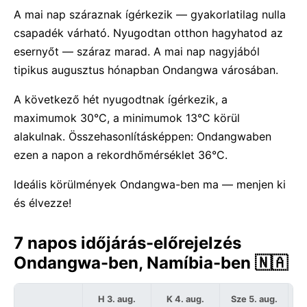
A mai nap száraznak ígérkezik — gyakorlatilag nulla
csapadék várható. Nyugodtan otthon hagyhatod az
esernyőt — száraz marad. A mai nap nagyjából
tipikus augusztus hónapban Ondangwa városában.
A következő hét nyugodtnak ígérkezik, a
maximumok 30°C, a minimumok 13°C körül
alakulnak. Összehasonlításképpen: Ondangwaben
ezen a napon a rekordhőmérséklet 36°C.
Ideális körülmények Ondangwa-ben ma — menjen ki
és élvezze!
7 napos időjárás-előrejelzés
Ondangwa-ben, Namíbia-ben 🇳🇦
H 3. aug.
K 4. aug.
Sze 5. aug.
C