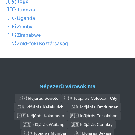
🇹🇬 Togo
🇹🇳 Tunézia
🇺🇬 Uganda
🇿🇲 Zambia
🇿🇼 Zimbabwe
🇨🇻 Zöld-foki Köztársaság
Népszerű városok ma
🇿🇦 Időjárás Soweto
🇵🇭 Időjárás Caloocan City
🇮🇳 Időjárás Kallakurichi
🇸🇩 Időjárás Omdurmán
🇰🇪 Időjárás Kakamega
🇵🇰 Időjárás Faisalabad
🇨🇳 Időjárás Weifang
🇬🇳 Időjárás Conakry
🇮🇳 Időjárás Mumbai
🇮🇩 Időjárás Bekasi