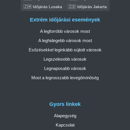
🇿🇲 Időjárás Lusaka
🇮🇩 Időjárás Jakarta
Extrém időjárási események
A legforróbb városok most
A leghidegebb városok most
Esőzésekkel leginkább sújtott városok
Legszelesebb városok
Legnaposabb városok
Most a legrosszabb levegőminőség
Gyors linkek
Alapegység
Kapcsolat