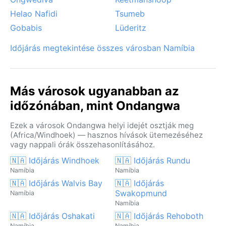
Helao Nafidi
Tsumeb
Gobabis
Lüderitz
Időjárás megtekintése összes városban Namíbia
Más városok ugyanabban az
időzónában, mint Ondangwa
Ezek a városok Ondangwa helyi idejét osztják meg
(Africa/Windhoek) — hasznos hívások ütemezéséhez
vagy nappali órák összehasonlításához.
🇳🇦 Időjárás Windhoek
🇳🇦 Időjárás Rundu
Namíbia
Namíbia
🇳🇦 Időjárás Walvis Bay
🇳🇦 Időjárás
Swakopmund
Namíbia
Namíbia
🇳🇦 Időjárás Oshakati
🇳🇦 Időjárás Rehoboth
Namíbia
Namíbia