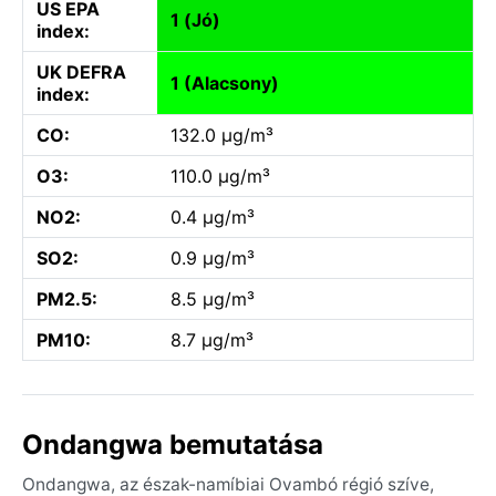
US EPA
1 (Jó)
index:
UK DEFRA
1 (Alacsony)
index:
CO:
132.0 µg/m³
O3:
110.0 µg/m³
NO2:
0.4 µg/m³
SO2:
0.9 µg/m³
PM2.5:
8.5 µg/m³
PM10:
8.7 µg/m³
Ondangwa bemutatása
Ondangwa, az észak-namíbiai Ovambó régió szíve,