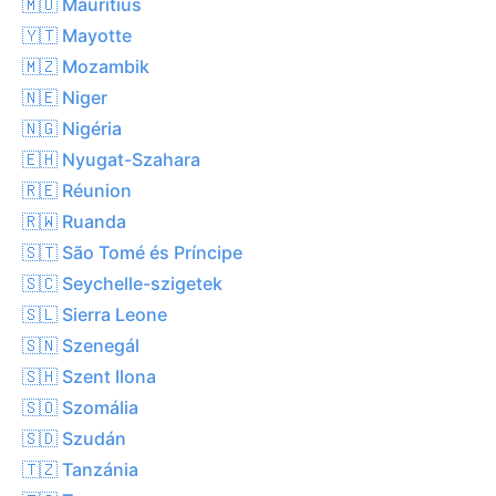
🇲🇺 Mauritius
🇾🇹 Mayotte
🇲🇿 Mozambik
🇳🇪 Niger
🇳🇬 Nigéria
🇪🇭 Nyugat-Szahara
🇷🇪 Réunion
🇷🇼 Ruanda
🇸🇹 São Tomé és Príncipe
🇸🇨 Seychelle-szigetek
🇸🇱 Sierra Leone
🇸🇳 Szenegál
🇸🇭 Szent Ilona
🇸🇴 Szomália
🇸🇩 Szudán
🇹🇿 Tanzánia