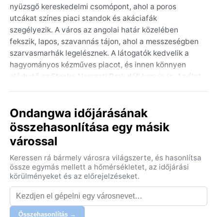
nyüzsgő kereskedelmi csomópont, ahol a poros
utcákat színes piaci standok és akáciafák
szegélyezik. A város az angolai határ közelében
fekszik, lapos, szavannás tájon, ahol a messzeségben
szarvasmarhák legelésznek. A látogatók kedvelik a
hagyományos kézműves piacot, és innen könnyen
elérhető az Etosha Nemzeti Park déli kapuja is. Az élet
tempója lassú, a légkör barátságos, a helyiek a
könnyű pamutruhákban élik mindennapjaikat a
Ondangwa időjárásának
perzselő nap alatt.
összehasonlítása egy másik
Éghajlata a hot semi-arid (BSh) kategóriába tartozik:
várossal
hosszú, forró nyarak és rövid, enyhe telek jellemzik.
Novembertől áprilisig a hőmérséklet nappal gyakran
Keressen rá bármely városra világszerte, és hasonlítsa
35 °C fölé kúszik, és ekkor hullik a kevés csapadék is –
össze egymás mellett a hőmérsékletet, az időjárási
az éves 400–500 mm essőzés nagy része néhány
körülményeket és az előrejelzéseket.
heves zivatar formájában érkezik. A páratartalom
ilyenkor emelkedik, de még így is száraz a levegő.
Májustól szeptemberig a nappalok kellemesen
Összehasonlítás →