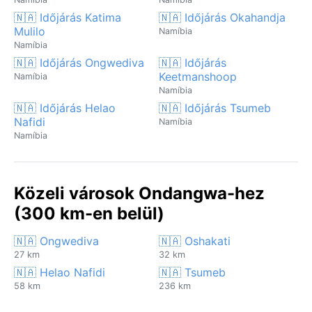
🇳🇦 Időjárás Katima
🇳🇦 Időjárás Okahandja
Mulilo
Namíbia
Namíbia
🇳🇦 Időjárás Ongwediva
🇳🇦 Időjárás
Keetmanshoop
Namíbia
Namíbia
🇳🇦 Időjárás Helao
🇳🇦 Időjárás Tsumeb
Nafidi
Namíbia
Namíbia
Közeli városok Ondangwa-hez
(300 km-en belül)
🇳🇦 Ongwediva
🇳🇦 Oshakati
27 km
32 km
🇳🇦 Helao Nafidi
🇳🇦 Tsumeb
58 km
236 km