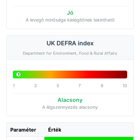
Jó
A levegő minősége kielégítőnek tekinthető
UK DEFRA index
Department for Environment, Food & Rural Affairs
1
1
3
5
7
9
10
Alacsony
A légszennyezés alacsony
Paraméter
Érték