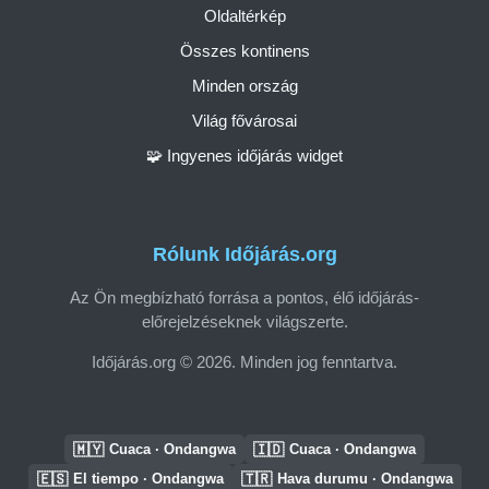
Oldaltérkép
Összes kontinens
Minden ország
Világ fővárosai
🧩 Ingyenes időjárás widget
Rólunk Időjárás.org
Az Ön megbízható forrása a pontos, élő időjárás-
előrejelzéseknek világszerte.
Időjárás.org © 2026. Minden jog fenntartva.
🇲🇾
🇮🇩
Cuaca · Ondangwa
Cuaca · Ondangwa
🇪🇸
🇹🇷
El tiempo · Ondangwa
Hava durumu · Ondangwa