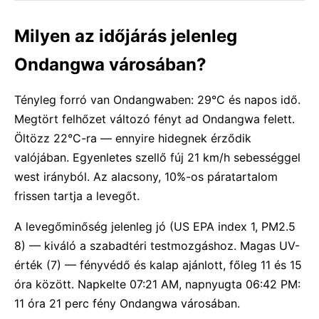
Milyen az időjárás jelenleg
Ondangwa városában?
Tényleg forró van Ondangwaben: 29°C és napos idő.
Megtört felhőzet változó fényt ad Ondangwa felett.
Öltözz 22°C-ra — ennyire hidegnek érződik
valójában. Egyenletes szellő fúj 21 km/h sebességgel
west irányból. Az alacsony, 10%-os páratartalom
frissen tartja a levegőt.
A levegőminőség jelenleg jó (US EPA index 1, PM2.5
8) — kiváló a szabadtéri testmozgáshoz. Magas UV-
érték (7) — fényvédő és kalap ajánlott, főleg 11 és 15
óra között. Napkelte 07:21 AM, napnyugta 06:42 PM:
11 óra 21 perc fény Ondangwa városában.