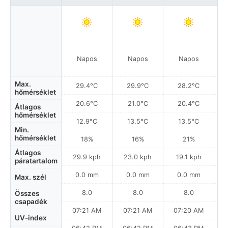
Napos
Napos
Napos
Max.
29.4°C
29.9°C
28.2°C
hőmérséklet
20.6°C
21.0°C
20.4°C
Átlagos
hőmérséklet
12.9°C
13.5°C
13.5°C
Min.
hőmérséklet
18%
16%
21%
Átlagos
29.9 kph
23.0 kph
19.1 kph
páratartalom
0.0 mm
0.0 mm
0.0 mm
Max. szél
8.0
8.0
8.0
Összes
csapadék
07:21 AM
07:21 AM
07:20 AM
UV-index