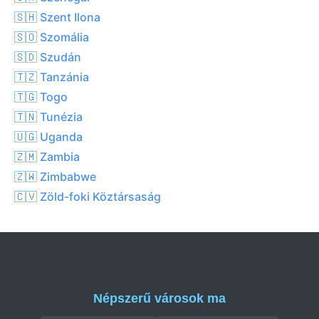
🇸🇭 Szent Ilona
🇸🇴 Szomália
🇸🇩 Szudán
🇹🇿 Tanzánia
🇹🇬 Togo
🇹🇳 Tunézia
🇺🇬 Uganda
🇿🇲 Zambia
🇿🇼 Zimbabwe
🇨🇻 Zöld-foki Köztársaság
Népszerű városok ma