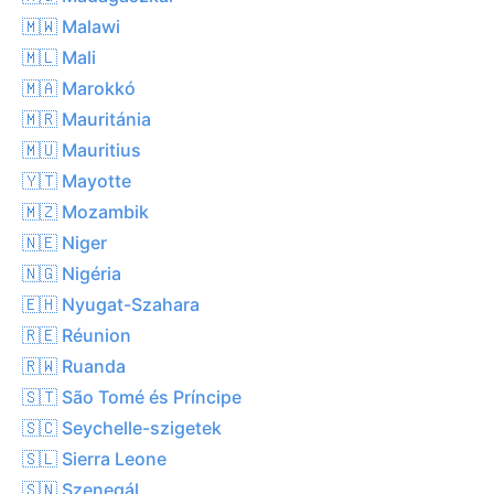
🇲🇼 Malawi
🇲🇱 Mali
🇲🇦 Marokkó
🇲🇷 Mauritánia
🇲🇺 Mauritius
🇾🇹 Mayotte
🇲🇿 Mozambik
🇳🇪 Niger
🇳🇬 Nigéria
🇪🇭 Nyugat-Szahara
🇷🇪 Réunion
🇷🇼 Ruanda
🇸🇹 São Tomé és Príncipe
🇸🇨 Seychelle-szigetek
🇸🇱 Sierra Leone
🇸🇳 Szenegál