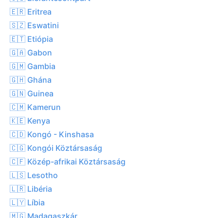
🇪🇷 Eritrea
🇸🇿 Eswatini
🇪🇹 Etiópia
🇬🇦 Gabon
🇬🇲 Gambia
🇬🇭 Ghána
🇬🇳 Guinea
🇨🇲 Kamerun
🇰🇪 Kenya
🇨🇩 Kongó - Kinshasa
🇨🇬 Kongói Köztársaság
🇨🇫 Közép-afrikai Köztársaság
🇱🇸 Lesotho
🇱🇷 Libéria
🇱🇾 Líbia
🇲🇬 Madagaszkár