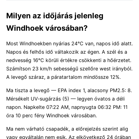
Milyen az időjárás jelenleg
Windhoek városában?
Most Windhoekben nyárias 24°C van, napos idő alatt.
Napos és felhős idő váltakozik az égen. A szél és a
nedvesség 16°C körüli értékre csökkenti a hőérzetet.
Számítson 23 km/h sebességű szellőre west irányból.
A levegő száraz, a páratartalom mindössze 12%.
Ma tiszta a levegő — EPA index 1, alacsony PM2.5: 8.
Mérsékelt UV-sugárzás (5) — legyen óvatos a déli
napon. Napkelte 07:22 AM, napnyugta 06:32 PM: 11
óra 10 perc fény Windhoek városában.
Ma nem várható csapadék, a előrejelzés szerint alig
vagy egyáltalán nem esik. Az elkövetkező 24 órában