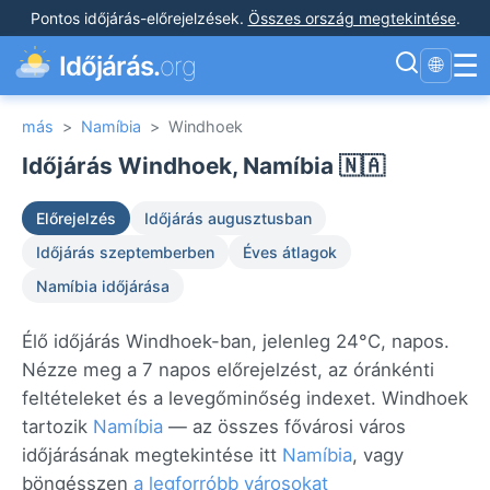
Pontos időjárás-előrejelzések
.
Összes ország megtekintése
.
☰
Időjárás.
org
🌐
más
>
Namíbia
>
Windhoek
Időjárás Windhoek, Namíbia 🇳🇦
Előrejelzés
Időjárás augusztusban
Időjárás szeptemberben
Éves átlagok
Namíbia időjárása
Élő időjárás Windhoek-ban, jelenleg 24°C, napos.
Nézze meg a 7 napos előrejelzést, az óránkénti
feltételeket és a levegőminőség indexet. Windhoek
tartozik
Namíbia
— az összes fővárosi város
időjárásának megtekintése itt
Namíbia
, vagy
böngésszen
a legforróbb városokat