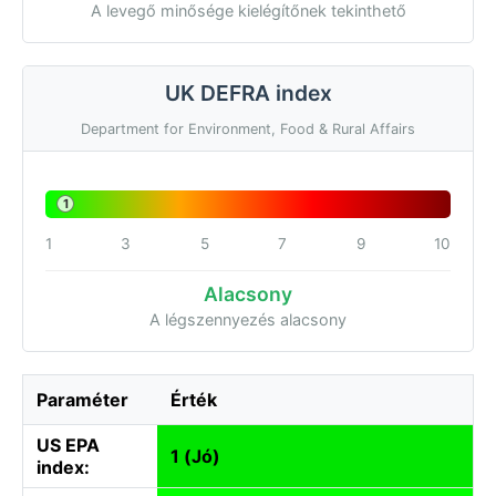
A levegő minősége kielégítőnek tekinthető
UK DEFRA index
Department for Environment, Food & Rural Affairs
1
1
3
5
7
9
10
Alacsony
A légszennyezés alacsony
Paraméter
Érték
US EPA
1 (Jó)
index: