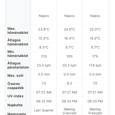
Napos
Napos
Napos
Max.
23.8°C
24.6°C
25.0°C
hőmérséklet
15.3°C
16.4°C
16.9°C
Átlagos
hőmérséklet
8.3°C
9.1°C
9.7°C
Min.
hőmérséklet
21%
19%
17%
Átlagos
23.0 kph
20.2 kph
17.6 kph
páratartalom
0.0 mm
0.0 mm
0.0 mm
Max. szél
7.0
8.0
7.0
Összes
csapadék
07:22 AM
07:21 AM
07:21 AM
UV-index
06:32 PM
06:33 PM
06:33 PM
Napkelte
Waning
Waning
Last Quarter
Crescent
Crescent
Napnyugta