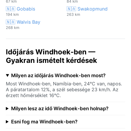
67 km
84 km
🇳🇦 Gobabis
🇳🇦 Swakopmund
194 km
263 km
🇳🇦 Walvis Bay
268 km
Időjárás Windhoek-ben —
Gyakran ismételt kérdések
Milyen az időjárás Windhoek-ben most?
Most Windhoek-ben, Namíbia-ben, 24°C van, napos.
A páratartalom 12%, a szél sebessége 23 km/h. Az
érzett hőmérséklet 16°C.
Milyen lesz az idő Windhoek-ben holnap?
Esni fog ma Windhoek-ben?