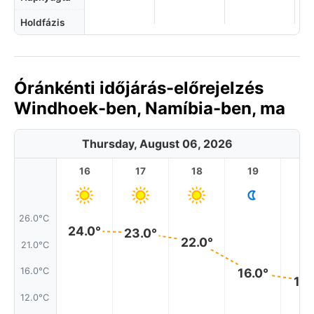
Holdfázis
Óránkénti időjárás-előrejelzés
Windhoek-ben, Namíbia-ben, ma
Thursday, August 06, 2026
16
17
18
19
2
26.0°C
24.0°
23.0°
22.0°
21.0°C
16.0°C
16.0°
15.
12.0°C