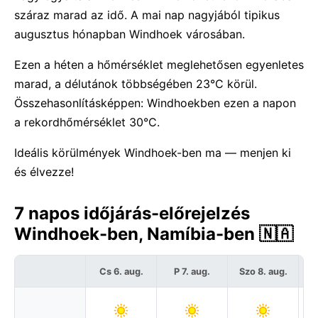
száraz marad az idő. A mai nap nagyjából tipikus
augusztus hónapban Windhoek városában.
Ezen a héten a hőmérséklet meglehetősen egyenletes
marad, a délutánok többségében 23°C körül.
Összehasonlításképpen: Windhoekben ezen a napon
a rekordhőmérséklet 30°C.
Ideális körülmények Windhoek-ben ma — menjen ki
és élvezze!
7 napos időjárás-előrejelzés
Windhoek-ben, Namíbia-ben 🇳🇦
Cs 6. aug.
P 7. aug.
Szo 8. aug.