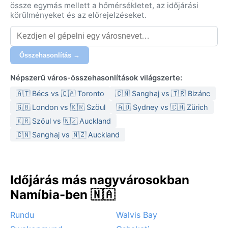
össze egymás mellett a hőmérsékletet, az időjárási
körülményeket és az előrejelzéseket.
Összehasonlítás →
Népszerű város-összehasonlítások világszerte:
🇦🇹 Bécs vs 🇨🇦 Toronto
🇨🇳 Sanghaj vs 🇹🇷 Bizánc
🇬🇧 London vs 🇰🇷 Szöul
🇦🇺 Sydney vs 🇨🇭 Zürich
🇰🇷 Szöul vs 🇳🇿 Auckland
🇨🇳 Sanghaj vs 🇳🇿 Auckland
Időjárás más nagyvárosokban
Namíbia-ben 🇳🇦
Rundu
Walvis Bay