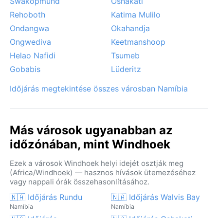
Swakopmund
Oshakati
Rehoboth
Katima Mulilo
Ondangwa
Okahandja
Ongwediva
Keetmanshoop
Helao Nafidi
Tsumeb
Gobabis
Lüderitz
Időjárás megtekintése összes városban Namíbia
Más városok ugyanabban az
időzónában, mint Windhoek
Ezek a városok Windhoek helyi idejét osztják meg
(Africa/Windhoek) — hasznos hívások ütemezéséhez
vagy nappali órák összehasonlításához.
🇳🇦 Időjárás Rundu
🇳🇦 Időjárás Walvis Bay
Namíbia
Namíbia