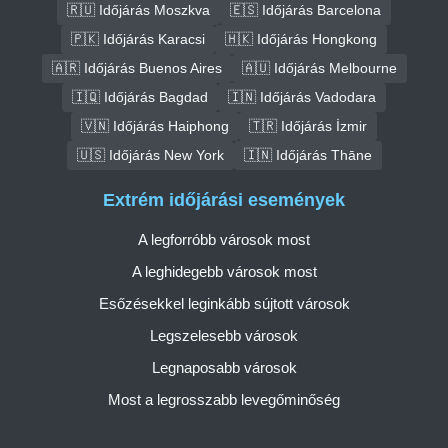
🇷🇺 Időjárás Moszkva
🇪🇸 Időjárás Barcelona
🇵🇰 Időjárás Karacsi
🇭🇰 Időjárás Hongkong
🇦🇷 Időjárás Buenos Aires
🇦🇺 Időjárás Melbourne
🇮🇶 Időjárás Bagdad
🇮🇳 Időjárás Vadodara
🇻🇳 Időjárás Haiphong
🇹🇷 Időjárás İzmir
🇺🇸 Időjárás New York
🇮🇳 Időjárás Thāne
Extrém időjárási események
A legforróbb városok most
A leghidegebb városok most
Esőzésekkel leginkább sújtott városok
Legszelesebb városok
Legnaposabb városok
Most a legrosszabb levegőminőség