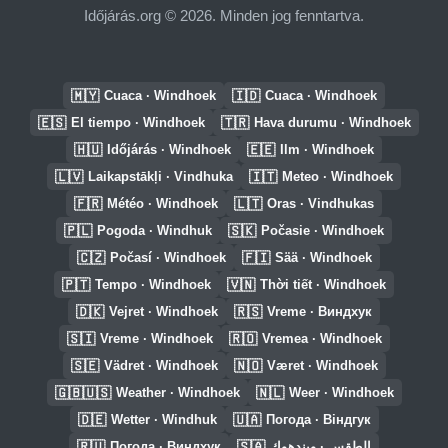
Időjárás.org © 2026. Minden jog fenntartva.
🇲🇾
🇮🇩
Cuaca · Windhoek
Cuaca · Windhoek
🇪🇸
🇹🇷
El tiempo · Windhoek
Hava durumu · Windhoek
🇭🇺
🇪🇪
Időjárás · Windhoek
Ilm · Windhoek
🇱🇻
🇮🇹
Laikapstākļi · Vindhuka
Meteo · Windhoek
🇫🇷
🇱🇹
Météo · Windhoek
Oras · Vindhukas
🇵🇱
🇸🇰
Pogoda · Windhuk
Počasie · Windhoek
🇨🇿
🇫🇮
Počasí · Windhoek
Sää · Windhoek
🇵🇹
🇻🇳
Tempo · Windhoek
Thời tiết · Windhoek
🇩🇰
🇷🇸
Vejret · Windhoek
Vreme · Виндхук
🇸🇮
🇷🇴
Vreme · Windhoek
Vremea · Windhoek
🇸🇪
🇳🇴
Vädret · Windhoek
Været · Windhoek
🇬🇧🇺🇸
🇳🇱
Weather · Windhoek
Weer · Windhoek
🇩🇪
🇺🇦
Wetter · Windhuk
Погода · Віндгук
🇷🇺
🇸🇦
Погода · Виндхук
الطقس · ويندهوك