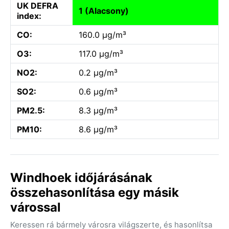
UK DEFRA
1 (Alacsony)
index:
CO:
160.0 µg/m³
O3:
117.0 µg/m³
NO2:
0.2 µg/m³
SO2:
0.6 µg/m³
PM2.5:
8.3 µg/m³
PM10:
8.6 µg/m³
Windhoek időjárásának
összehasonlítása egy másik
várossal
Keressen rá bármely városra világszerte, és hasonlítsa