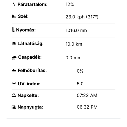
💧
Páratartalom:
12%
🌬️
Szél:
23.0 kph (317°)
🌡️
Nyomás:
1016.0 mb
👁️
Láthatóság:
10.0 km
🌧️
Csapadék:
0.0 mm
☁️
Felhőborítás:
0%
☀️
UV-index:
5.0
🌅
Napkelte:
07:22 AM
🌇
Napnyugta:
06:32 PM