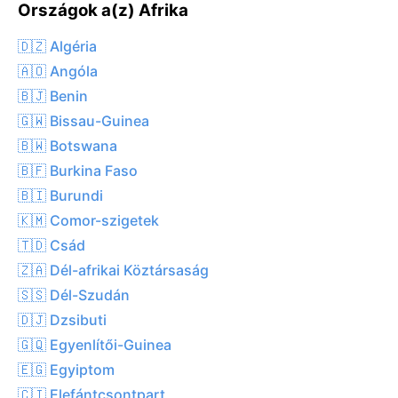
Országok a(z) Afrika
🇩🇿 Algéria
🇦🇴 Angóla
🇧🇯 Benin
🇬🇼 Bissau-Guinea
🇧🇼 Botswana
🇧🇫 Burkina Faso
🇧🇮 Burundi
🇰🇲 Comor-szigetek
🇹🇩 Csád
🇿🇦 Dél-afrikai Köztársaság
🇸🇸 Dél-Szudán
🇩🇯 Dzsibuti
🇬🇶 Egyenlítői-Guinea
🇪🇬 Egyiptom
🇨🇮 Elefántcsontpart