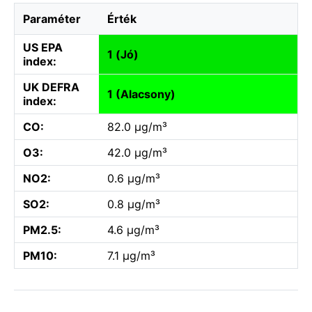
Paraméter
Érték
US EPA
1 (Jó)
index:
UK DEFRA
1 (Alacsony)
index:
CO:
82.0 µg/m³
O3:
42.0 µg/m³
NO2:
0.6 µg/m³
SO2:
0.8 µg/m³
PM2.5:
4.6 µg/m³
PM10:
7.1 µg/m³