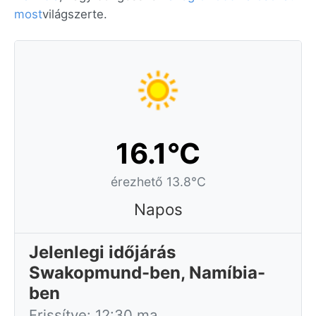
most
világszerte.
16.1°C
érezhető 13.8°C
Napos
Jelenlegi időjárás
Swakopmund-ben, Namíbia-
ben
Frissítve: 12:30 ma