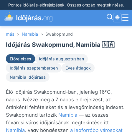
Pontos időjárás-előrejelzések
.
Összes ország megtekintése
.
☰
Időjárás.
org
🌐
más
>
Namíbia
>
Swakopmund
Időjárás Swakopmund, Namíbia 🇳🇦
Előrejelzés
Időjárás augusztusban
Időjárás szeptemberben
Éves átlagok
Namíbia időjárása
Élő időjárás Swakopmund-ban, jelenleg 16°C,
napos. Nézze meg a 7 napos előrejelzést, az
óránkénti feltételeket és a levegőminőség indexet.
Swakopmund tartozik
Namíbia
— az összes
fővárosi város időjárásának megtekintése itt
Namíbia
, vagy böngésszen
a legforróbb városokat