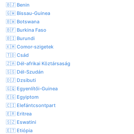
🇧🇯 Benin
🇬🇼 Bissau-Guinea
🇧🇼 Botswana
🇧🇫 Burkina Faso
🇧🇮 Burundi
🇰🇲 Comor-szigetek
🇹🇩 Csád
🇿🇦 Dél-afrikai Köztársaság
🇸🇸 Dél-Szudán
🇩🇯 Dzsibuti
🇬🇶 Egyenlítői-Guinea
🇪🇬 Egyiptom
🇨🇮 Elefántcsontpart
🇪🇷 Eritrea
🇸🇿 Eswatini
🇪🇹 Etiópia