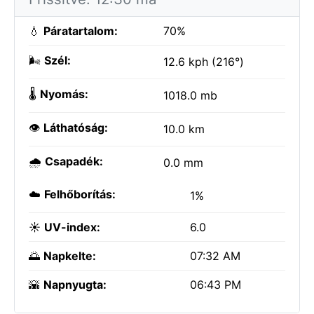
💧
Páratartalom:
70%
🌬️
Szél:
12.6 kph (216°)
🌡️
Nyomás:
1018.0 mb
👁️
Láthatóság:
10.0 km
🌧️
Csapadék:
0.0 mm
☁️
Felhőborítás:
1%
☀️
UV-index:
6.0
🌅
Napkelte:
07:32 AM
🌇
Napnyugta:
06:43 PM