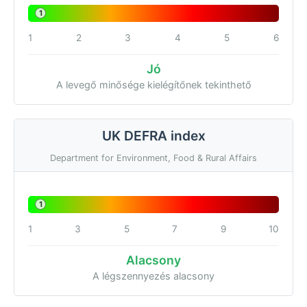
1
1
2
3
4
5
6
Jó
A levegő minősége kielégítőnek tekinthető
UK DEFRA index
Department for Environment, Food & Rural Affairs
1
1
3
5
7
9
10
Alacsony
A légszennyezés alacsony