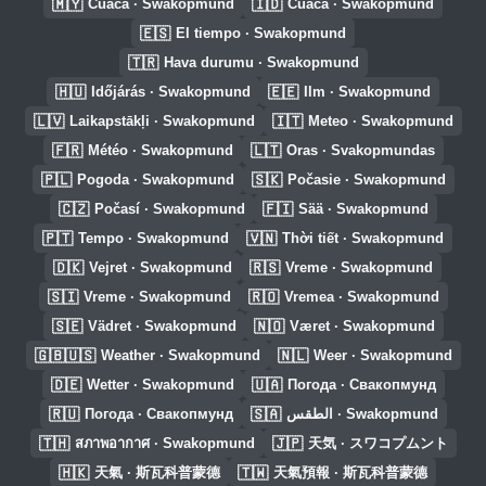
🇲🇾
🇮🇩
Cuaca · Swakopmund
Cuaca · Swakopmund
🇪🇸
El tiempo · Swakopmund
🇹🇷
Hava durumu · Swakopmund
🇭🇺
🇪🇪
Időjárás · Swakopmund
Ilm · Swakopmund
🇱🇻
🇮🇹
Laikapstākļi · Swakopmund
Meteo · Swakopmund
🇫🇷
🇱🇹
Météo · Swakopmund
Oras · Svakopmundas
🇵🇱
🇸🇰
Pogoda · Swakopmund
Počasie · Swakopmund
🇨🇿
🇫🇮
Počasí · Swakopmund
Sää · Swakopmund
🇵🇹
🇻🇳
Tempo · Swakopmund
Thời tiết · Swakopmund
🇩🇰
🇷🇸
Vejret · Swakopmund
Vreme · Swakopmund
🇸🇮
🇷🇴
Vreme · Swakopmund
Vremea · Swakopmund
🇸🇪
🇳🇴
Vädret · Swakopmund
Været · Swakopmund
🇬🇧🇺🇸
🇳🇱
Weather · Swakopmund
Weer · Swakopmund
🇩🇪
🇺🇦
Wetter · Swakopmund
Погода · Свакопмунд
🇷🇺
🇸🇦
Погода · Свакопмунд
الطقس · Swakopmund
🇹🇭
🇯🇵
สภาพอากาศ · Swakopmund
天気 · スワコプムント
🇭🇰
🇹🇼
天氣 · 斯瓦科普蒙德
天氣預報 · 斯瓦科普蒙德