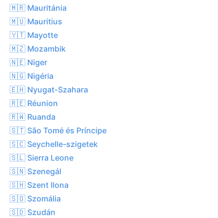
🇲🇷 Mauritánia
🇲🇺 Mauritius
🇾🇹 Mayotte
🇲🇿 Mozambik
🇳🇪 Niger
🇳🇬 Nigéria
🇪🇭 Nyugat-Szahara
🇷🇪 Réunion
🇷🇼 Ruanda
🇸🇹 São Tomé és Príncipe
🇸🇨 Seychelle-szigetek
🇸🇱 Sierra Leone
🇸🇳 Szenegál
🇸🇭 Szent Ilona
🇸🇴 Szomália
🇸🇩 Szudán