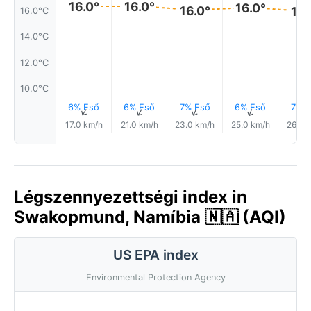
16.0°
16.0°
16.0°
16.0°
16.
16.0°C
14.0°C
12.0°C
10.0°C
6% Eső
6% Eső
7% Eső
6% Eső
7% E
↑
↑
↑
↑
17.0 km/h
21.0 km/h
23.0 km/h
25.0 km/h
26.0 
Légszennyezettségi index in
Swakopmund, Namíbia 🇳🇦 (AQI)
US EPA index
Environmental Protection Agency