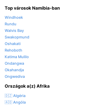
Top városok Namibia-ban
Windhoek
Rundu
Walvis Bay
Swakopmund
Oshakati
Rehoboth
Katima Mulilo
Ondangwa
Okahandja
Ongwediva
Országok a(z) Afrika
🇩🇿 Algéria
🇦🇴 Angóla