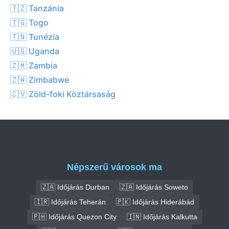
🇹🇿 Tanzánia
🇹🇬 Togo
🇹🇳 Tunézia
🇺🇬 Uganda
🇿🇲 Zambia
🇿🇼 Zimbabwe
🇨🇻 Zöld-foki Köztársaság
Népszerű városok ma
🇿🇦 Időjárás Durban
🇿🇦 Időjárás Soweto
🇮🇷 Időjárás Teherán
🇵🇰 Időjárás Hiderábád
🇵🇭 Időjárás Quezon City
🇮🇳 Időjárás Kalkutta