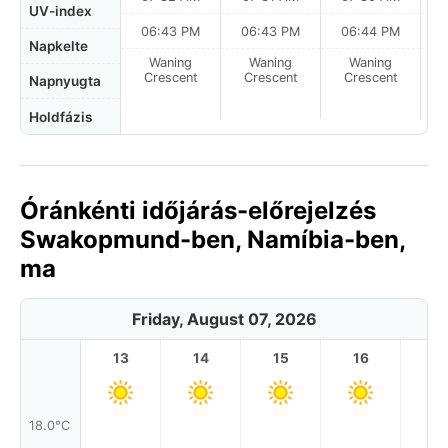
UV-index
06:43 PM
06:43 PM
06:44 PM
Napkelte
Waning
Waning
Waning
N
Crescent
Crescent
Crescent
Napnyugta
Holdfázis
Óránkénti időjárás-előrejelzés
Swakopmund-ben, Namíbia-ben,
ma
Friday, August 07, 2026
13
14
15
16
17
18.0°C