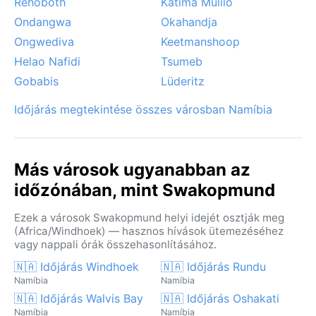
Rehoboth
Katima Mulilo
különlegeset.
Ondangwa
Okahandja
Ongwediva
Keetmanshoop
Helao Nafidi
Tsumeb
Gobabis
Lüderitz
Időjárás megtekintése összes városban Namíbia
Más városok ugyanabban az
időzónában, mint Swakopmund
Ezek a városok Swakopmund helyi idejét osztják meg
(Africa/Windhoek) — hasznos hívások ütemezéséhez
vagy nappali órák összehasonlításához.
🇳🇦 Időjárás Windhoek
🇳🇦 Időjárás Rundu
Namíbia
Namíbia
🇳🇦 Időjárás Walvis Bay
🇳🇦 Időjárás Oshakati
Namíbia
Namíbia