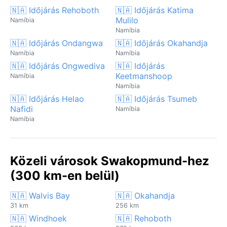
🇳🇦 Időjárás Rehoboth
🇳🇦 Időjárás Katima
Mulilo
Namíbia
Namíbia
🇳🇦 Időjárás Ondangwa
🇳🇦 Időjárás Okahandja
Namíbia
Namíbia
🇳🇦 Időjárás Ongwediva
🇳🇦 Időjárás
Keetmanshoop
Namíbia
Namíbia
🇳🇦 Időjárás Helao
🇳🇦 Időjárás Tsumeb
Nafidi
Namíbia
Namíbia
Közeli városok Swakopmund-hez
(300 km-en belül)
🇳🇦 Walvis Bay
🇳🇦 Okahandja
31 km
256 km
🇳🇦 Windhoek
🇳🇦 Rehoboth