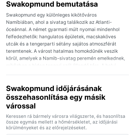
Swakopmund bemutatása
Swakopmund egy különleges kikötőváros
Namíbiában, ahol a sivatag találkozik az Atlanti-
óceánnal. A német gyarmati múlt nyomai mindenhol
felfedezhetők: hangulatos épületek, macskaköves
utcák és a tengerparti sétány sajátos atmoszférát
teremtenek. A várost hatalmas homokdűnék veszik
körül, amelyek a Namib-sivatag peremén emelkednek,
miközben a hideg tengeri szél állandó társ. A helyi
nevezetességek közé tartozik a világítótorony, a
kristálygaléria és a pelikánokkal teli lagúna. A táj
Swakopmund időjárásának
egyszerre barátságtalan és lenyűgöző – a sivatag és
az óceán találkozása különleges élményt nyújt.
összehasonlítása egy másik
várossal
A Köppen-osztályozás szerint hideg sivatagi éghajlat
(BWk) uralkodik, ami enyhe nyarakat és hűvös teleket
Keressen rá bármely városra világszerte, és hasonlítsa
jelent. Nyáron (december–február) a nappali
össze egymás mellett a hőmérsékletet, az időjárási
hőmérséklet 20–25 °C között mozog, de a tengeri szél
körülményeket és az előrejelzéseket.
miatt ritkán melegszik túl. Télen (június–augusztus)