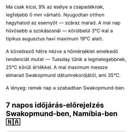
Ma csak kicsi, 9% az esélye a csapadéknak,
legfeljebb 0 mm várható. Nyugodtan otthon
hagyhatod az esernyőt — száraz marad. A mai nap
hűvösebb a szokásosnál — körülbelül 3°C-kal a
tipikus augusztus havi maximum 19°C alatt.
A következő hétre nézve a hőmérséklet emelkedő
tendenciát mutat — Tuesday tűnik a legmelegebbnek,
25°C körüli értékkel. A mai maximum messze
elmarad Swakopmund dátumrekordjától, ami 35°C.
A lényeg: remek nap a szabadban Swakopmund-ben.
7 napos időjárás-előrejelzés
Swakopmund-ben, Namíbia-ben
🇳🇦