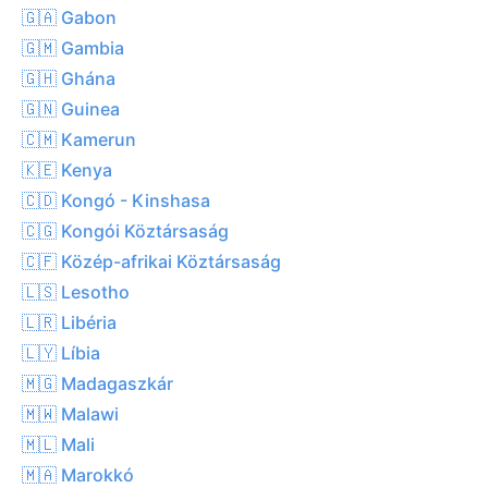
🇬🇦 Gabon
🇬🇲 Gambia
🇬🇭 Ghána
🇬🇳 Guinea
🇨🇲 Kamerun
🇰🇪 Kenya
🇨🇩 Kongó - Kinshasa
🇨🇬 Kongói Köztársaság
🇨🇫 Közép-afrikai Köztársaság
🇱🇸 Lesotho
🇱🇷 Libéria
🇱🇾 Líbia
🇲🇬 Madagaszkár
🇲🇼 Malawi
🇲🇱 Mali
🇲🇦 Marokkó