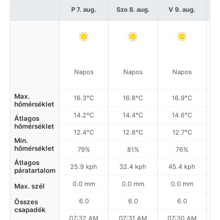
P 7. aug.
Szo 8. aug.
V 9. aug.
H
Napos
Napos
Napos
Max.
16.3°C
16.8°C
16.9°C
hőmérséklet
14.2°C
14.4°C
14.6°C
Átlagos
hőmérséklet
12.4°C
12.8°C
12.7°C
Min.
hőmérséklet
79%
81%
76%
Átlagos
25.9 kph
32.4 kph
45.4 kph
páratartalom
0.0 mm
0.0 mm
0.0 mm
Max. szél
6.0
6.0
6.0
Összes
csapadék
07:32 AM
07:31 AM
07:30 AM