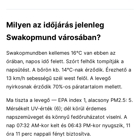
Milyen az időjárás jelenleg
Swakopmund városában?
Swakopmundben kellemes 16°C van ebben az
órában, napos idő felett. Szórt felhők tompítják a
napsütést. A bőrön kb. 14°C-nak érződik. Érezhető a
13 km/h sebességű szél west felől. A levegő
nyirkosnak érződik 70%-os páratartalom mellett.
Ma tiszta a levegő — EPA index 1, alacsony PM2.5: 5.
Mérsékelt UV-érték (6); dél körül érdemes
napszemüveget és könnyű fedőruházatot viselni. A
nap 07:32 AM-kor kelt és 06:43 PM-kor nyugszik, 11
óra 11 perc nappali fényt biztosítva.