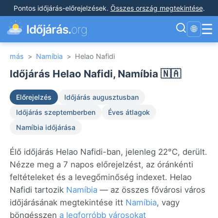
Pontos időjárás-előrejelzések
.
Összes ország megtekintése
.
☰
Időjárás.
org
🌐
más
>
Namíbia
>
Helao Nafidi
Időjárás Helao Nafidi, Namíbia 🇳🇦
Előrejelzés
Időjárás augusztusban
Időjárás szeptemberben
Éves átlagok
Namíbia időjárása
Élő időjárás Helao Nafidi-ban, jelenleg 22°C, derült.
Nézze meg a 7 napos előrejelzést, az óránkénti
feltételeket és a levegőminőség indexet. Helao
Nafidi tartozik
Namíbia
— az összes fővárosi város
időjárásának megtekintése itt
Namíbia
, vagy
böngésszen
a legforróbb városokat