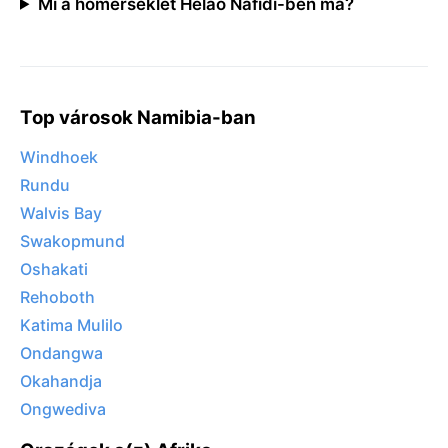
Mi a hőmérséklet Helao Nafidi-ben ma?
Top városok Namibia-ban
Windhoek
Rundu
Walvis Bay
Swakopmund
Oshakati
Rehoboth
Katima Mulilo
Ondangwa
Okahandja
Ongwediva