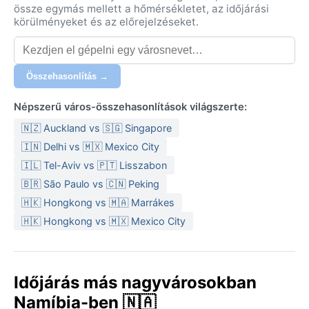
össze egymás mellett a hőmérsékletet, az időjárási
körülményeket és az előrejelzéseket.
Összehasonlítás →
Népszerű város-összehasonlítások világszerte:
🇳🇿 Auckland vs 🇸🇬 Singapore
🇮🇳 Delhi vs 🇲🇽 Mexico City
🇮🇱 Tel-Aviv vs 🇵🇹 Lisszabon
🇧🇷 São Paulo vs 🇨🇳 Peking
🇭🇰 Hongkong vs 🇲🇦 Marrákes
🇭🇰 Hongkong vs 🇲🇽 Mexico City
Időjárás más nagyvárosokban
Namíbia-ben 🇳🇦