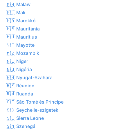
🇲🇼 Malawi
🇲🇱 Mali
🇲🇦 Marokkó
🇲🇷 Mauritánia
🇲🇺 Mauritius
🇾🇹 Mayotte
🇲🇿 Mozambik
🇳🇪 Niger
🇳🇬 Nigéria
🇪🇭 Nyugat-Szahara
🇷🇪 Réunion
🇷🇼 Ruanda
🇸🇹 São Tomé és Príncipe
🇸🇨 Seychelle-szigetek
🇸🇱 Sierra Leone
🇸🇳 Szenegál