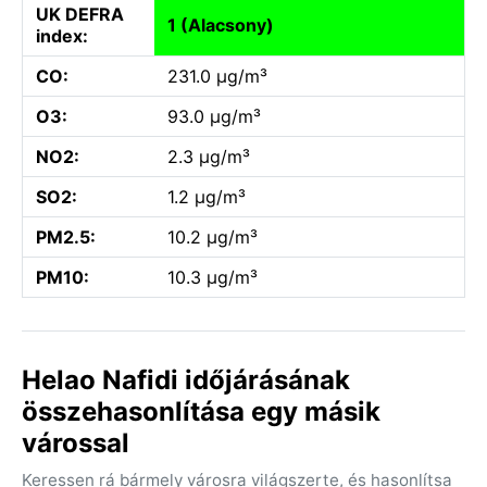
UK DEFRA
1 (Alacsony)
index:
CO:
231.0 µg/m³
O3:
93.0 µg/m³
NO2:
2.3 µg/m³
SO2:
1.2 µg/m³
PM2.5:
10.2 µg/m³
PM10:
10.3 µg/m³
Helao Nafidi időjárásának
összehasonlítása egy másik
várossal
Keressen rá bármely városra világszerte, és hasonlítsa