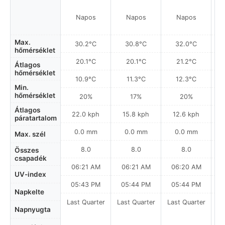
Napos
Napos
Napos
Max.
30.2°C
30.8°C
32.0°C
hőmérséklet
20.1°C
20.1°C
21.2°C
Átlagos
hőmérséklet
10.9°C
11.3°C
12.3°C
Min.
hőmérséklet
20%
17%
20%
Átlagos
22.0 kph
15.8 kph
12.6 kph
páratartalom
0.0 mm
0.0 mm
0.0 mm
Max. szél
8.0
8.0
8.0
Összes
csapadék
06:21 AM
06:21 AM
06:20 AM
0
UV-index
05:43 PM
05:44 PM
05:44 PM
Napkelte
Last Quarter
Last Quarter
Last Quarter
La
Napnyugta