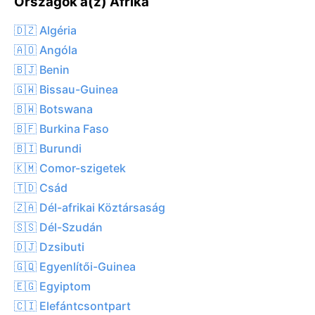
Országok a(z) Afrika
🇩🇿 Algéria
🇦🇴 Angóla
🇧🇯 Benin
🇬🇼 Bissau-Guinea
🇧🇼 Botswana
🇧🇫 Burkina Faso
🇧🇮 Burundi
🇰🇲 Comor-szigetek
🇹🇩 Csád
🇿🇦 Dél-afrikai Köztársaság
🇸🇸 Dél-Szudán
🇩🇯 Dzsibuti
🇬🇶 Egyenlítői-Guinea
🇪🇬 Egyiptom
🇨🇮 Elefántcsontpart