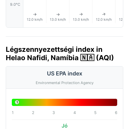
9.0°C
↑
↑
↑
↑
12.0 km/h
13.0 km/h
13.0 km/h
12.0 km/h
12.0 
Légszennyezettségi index in
Helao Nafidi, Namíbia 🇳🇦 (AQI)
US EPA index
Environmental Protection Agency
1
1
2
3
4
5
6
Jó