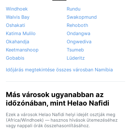
Windhoek
Rundu
Walvis Bay
Swakopmund
Oshakati
Rehoboth
Katima Mulilo
Ondangwa
Okahandja
Ongwediva
Keetmanshoop
Tsumeb
Gobabis
Lüderitz
Időjárás megtekintése összes városban Namíbia
Más városok ugyanabban az
időzónában, mint Helao Nafidi
Ezek a városok Helao Nafidi helyi idejét osztják meg
(Africa/Windhoek) — hasznos hívások ütemezéséhez
vagy nappali órák összehasonlításához.