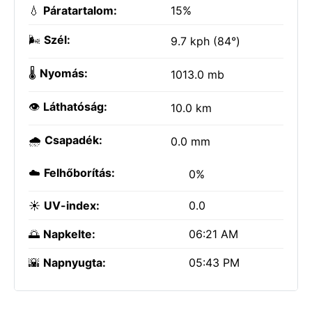
💧
Páratartalom:
15%
🌬️
Szél:
9.7 kph (84°)
🌡️
Nyomás:
1013.0 mb
👁️
Láthatóság:
10.0 km
🌧️
Csapadék:
0.0 mm
☁️
Felhőborítás:
0%
☀️
UV-index:
0.0
🌅
Napkelte:
06:21 AM
🌇
Napnyugta:
05:43 PM