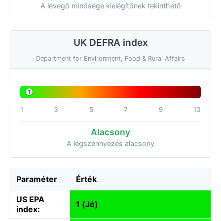
A levegő minősége kielégítőnek tekinthető
UK DEFRA index
Department for Environment, Food & Rural Affairs
1
1
3
5
7
9
10
Alacsony
A légszennyezés alacsony
Paraméter
Érték
US EPA
1 (Jó)
index: