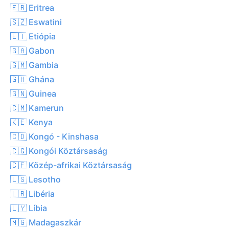
🇪🇷 Eritrea
🇸🇿 Eswatini
🇪🇹 Etiópia
🇬🇦 Gabon
🇬🇲 Gambia
🇬🇭 Ghána
🇬🇳 Guinea
🇨🇲 Kamerun
🇰🇪 Kenya
🇨🇩 Kongó - Kinshasa
🇨🇬 Kongói Köztársaság
🇨🇫 Közép-afrikai Köztársaság
🇱🇸 Lesotho
🇱🇷 Libéria
🇱🇾 Líbia
🇲🇬 Madagaszkár