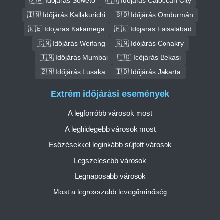
🇿🇦 Időjárás Soweto
🇵🇭 Időjárás Caloocan City
🇮🇳 Időjárás Kallakurichi
🇸🇩 Időjárás Omdurmán
🇰🇪 Időjárás Kakamega
🇵🇰 Időjárás Faisalabad
🇨🇳 Időjárás Weifang
🇬🇳 Időjárás Conakry
🇮🇳 Időjárás Mumbai
🇮🇩 Időjárás Bekasi
🇿🇲 Időjárás Lusaka
🇮🇩 Időjárás Jakarta
Extrém időjárási események
A legforróbb városok most
A leghidegebb városok most
Esőzésekkel leginkább sújtott városok
Legszelesebb városok
Legnaposabb városok
Most a legrosszabb levegőminőség