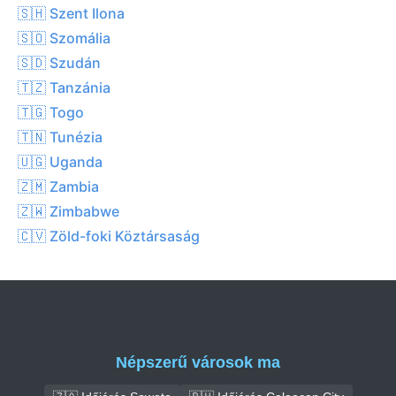
🇸🇭 Szent Ilona
🇸🇴 Szomália
🇸🇩 Szudán
🇹🇿 Tanzánia
🇹🇬 Togo
🇹🇳 Tunézia
🇺🇬 Uganda
🇿🇲 Zambia
🇿🇼 Zimbabwe
🇨🇻 Zöld-foki Köztársaság
Népszerű városok ma