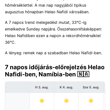
hőmérséklettel. A mai nap nagyjából tipikus
augusztus hónapban Helao Nafidi városában.
A 7 napos trend melegedést mutat, 33°C-ig
emelkedve Sunday napjára. Összehasonlításképpen:
Helao Nafidiben ezen a napon a rekordhőmérséklet
36°C.
A lényeg: remek nap a szabadban Helao Nafidi-ben.
7 napos időjárás-előrejelzés Helao
Nafidi-ben, Namíbia-ben 🇳🇦
H 3. aug.
K 4. aug.
Sze 5. aug.
C