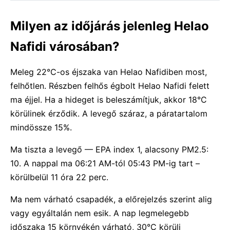
Milyen az időjárás jelenleg Helao
Nafidi városában?
Meleg 22°C-os éjszaka van Helao Nafidiben most,
felhőtlen. Részben felhős égbolt Helao Nafidi felett
ma éjjel. Ha a hideget is beleszámítjuk, akkor 18°C
körülinek érződik. A levegő száraz, a páratartalom
mindössze 15%.
Ma tiszta a levegő — EPA index 1, alacsony PM2.5:
10. A nappal ma 06:21 AM-tól 05:43 PM-ig tart –
körülbelül 11 óra 22 perc.
Ma nem várható csapadék, a előrejelzés szerint alig
vagy egyáltalán nem esik. A nap legmelegebb
időszaka 15 környékén várható, 30°C körüli