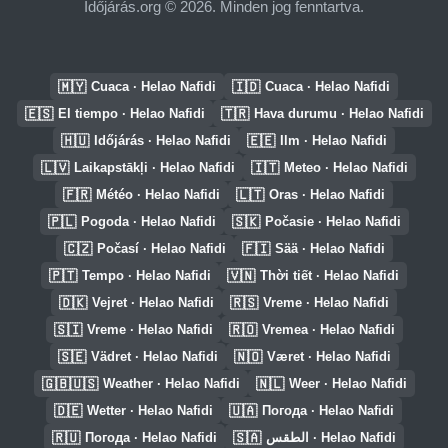
Időjárás.org © 2026. Minden jog fenntartva.
🇲🇾
🇮🇩
Cuaca · Helao Nafidi
Cuaca · Helao Nafidi
🇪🇸
🇹🇷
El tiempo · Helao Nafidi
Hava durumu · Helao Nafidi
🇭🇺
🇪🇪
Időjárás · Helao Nafidi
Ilm · Helao Nafidi
🇱🇻
🇮🇹
Laikapstākļi · Helao Nafidi
Meteo · Helao Nafidi
🇫🇷
🇱🇹
Météo · Helao Nafidi
Oras · Helao Nafidi
🇵🇱
🇸🇰
Pogoda · Helao Nafidi
Počasie · Helao Nafidi
🇨🇿
🇫🇮
Počasí · Helao Nafidi
Sää · Helao Nafidi
🇵🇹
🇻🇳
Tempo · Helao Nafidi
Thời tiết · Helao Nafidi
🇩🇰
🇷🇸
Vejret · Helao Nafidi
Vreme · Helao Nafidi
🇸🇮
🇷🇴
Vreme · Helao Nafidi
Vremea · Helao Nafidi
🇸🇪
🇳🇴
Vädret · Helao Nafidi
Været · Helao Nafidi
🇬🇧🇺🇸
🇳🇱
Weather · Helao Nafidi
Weer · Helao Nafidi
🇩🇪
🇺🇦
Wetter · Helao Nafidi
Погода · Helao Nafidi
🇷🇺
🇸🇦
Погода · Helao Nafidi
الطقس · Helao Nafidi