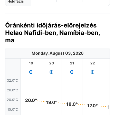
Holdfázis
Óránkénti időjárás-előrejelzés
Helao Nafidi-ben, Namíbia-ben,
ma
Monday, August 03, 2026
19
20
21
22
2
32.0°C
26.0°C
20.0°
20.0°C
19.0°
18.0°
17.0°
16.
15.0°C