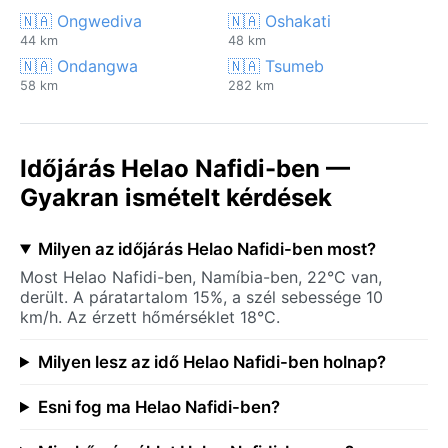
🇳🇦 Ongwediva
🇳🇦 Oshakati
44 km
48 km
🇳🇦 Ondangwa
🇳🇦 Tsumeb
58 km
282 km
Időjárás Helao Nafidi-ben —
Gyakran ismételt kérdések
Milyen az időjárás Helao Nafidi-ben most?
Most Helao Nafidi-ben, Namíbia-ben, 22°C van,
derült. A páratartalom 15%, a szél sebessége 10
km/h. Az érzett hőmérséklet 18°C.
Milyen lesz az idő Helao Nafidi-ben holnap?
Esni fog ma Helao Nafidi-ben?