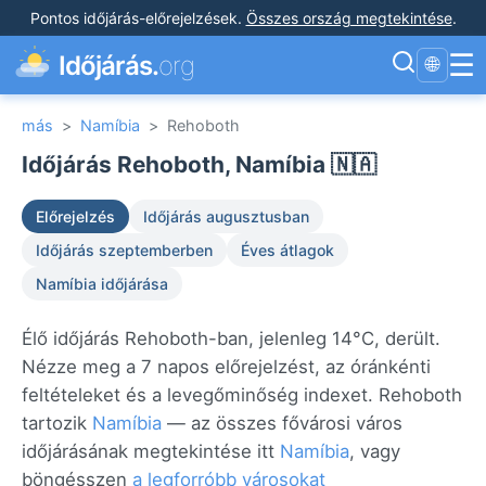
Pontos időjárás-előrejelzések
.
Összes ország megtekintése
.
☰
Időjárás.
org
🌐
más
>
Namíbia
>
Rehoboth
Időjárás Rehoboth, Namíbia 🇳🇦
Előrejelzés
Időjárás augusztusban
Időjárás szeptemberben
Éves átlagok
Namíbia időjárása
Élő időjárás Rehoboth-ban, jelenleg 14°C, derült.
Nézze meg a 7 napos előrejelzést, az óránkénti
feltételeket és a levegőminőség indexet. Rehoboth
tartozik
Namíbia
— az összes fővárosi város
időjárásának megtekintése itt
Namíbia
, vagy
böngésszen
a legforróbb városokat