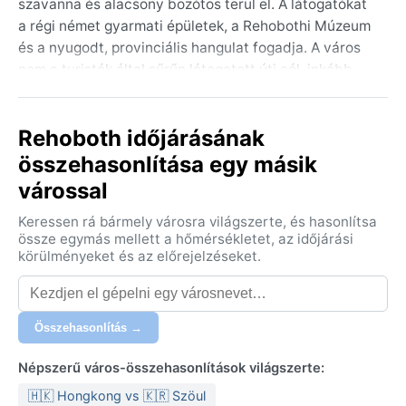
szavanna és alacsony bozótos terül el. A látogatókat
a régi német gyarmati épületek, a Rehobothi Múzeum
és a nyugodt, provinciális hangulat fogadja. A város
nem a turisták által sűrűn látogatott úti cél, inkább
autentikus ablak Namíbia mindennapjaiba.
Éghajlata a forró sivatagi (Köppen: BWh) kategóriába
Rehoboth időjárásának
tartozik, ami rendkívül száraz és napos időjárást
összehasonlítása egy másik
jelent egész évben. A nyár (december–február)
várossal
perzselő: a nappali hőmérséklet gyakran 35–40 °C
fölé emelkedik, míg az éjszakák hűvösek. A tél (június–
Keressen rá bármely városra világszerte, és hasonlítsa
augusztus) enyhe, nappal 20–25 °C, de hajnalban
össze egymás mellett a hőmérsékletet, az időjárási
akár fagy is előfordulhat. A csapadék rendkívül kevés,
körülményeket és az előrejelzéseket.
éves átlagban 200 mm alatt marad, leginkább a nyári
hónapokban (november–április) hullik néhány heves
zivatar formájában. A páratartalom állandóan
Összehasonlítás →
alacsony. Utazáskor könnyű, légáteresztő ruházat,
erős naptej, kalap és napszemüveg szükséges; télen
Népszerű város-összehasonlítások világszerte:
egy vastagabb kabát sem árt a hűvös estékre.
🇭🇰 Hongkong vs 🇰🇷 Szöul