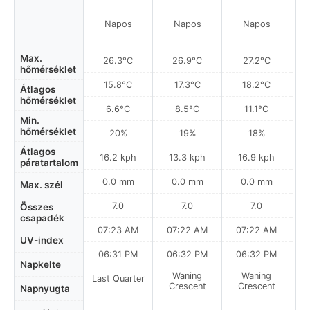
Napos
Napos
Napos
Max.
26.3°C
26.9°C
27.2°C
hőmérséklet
15.8°C
17.3°C
18.2°C
Átlagos
hőmérséklet
6.6°C
8.5°C
11.1°C
Min.
hőmérséklet
20%
19%
18%
Átlagos
16.2 kph
13.3 kph
16.9 kph
páratartalom
0.0 mm
0.0 mm
0.0 mm
Max. szél
7.0
7.0
7.0
Összes
csapadék
07:23 AM
07:22 AM
07:22 AM
UV-index
06:31 PM
06:32 PM
06:32 PM
Napkelte
Waning
Waning
Last Quarter
Crescent
Crescent
Napnyugta