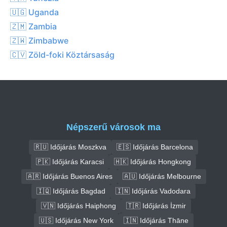
🇺🇬 Uganda
🇿🇲 Zambia
🇿🇼 Zimbabwe
🇨🇻 Zöld-foki Köztársaság
Népszerű városok ma
🇷🇺 Időjárás Moszkva
🇪🇸 Időjárás Barcelona
🇵🇰 Időjárás Karacsi
🇭🇰 Időjárás Hongkong
🇦🇷 Időjárás Buenos Aires
🇦🇺 Időjárás Melbourne
🇮🇶 Időjárás Bagdad
🇮🇳 Időjárás Vadodara
🇻🇳 Időjárás Haiphong
🇹🇷 Időjárás İzmir
🇺🇸 Időjárás New York
🇮🇳 Időjárás Thāne