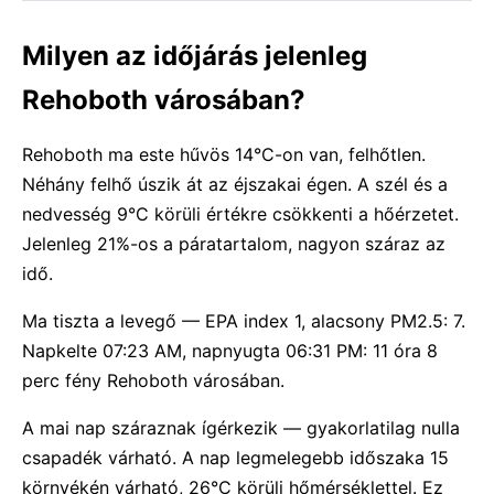
Milyen az időjárás jelenleg
Rehoboth városában?
Rehoboth ma este hűvös 14°C-on van, felhőtlen.
Néhány felhő úszik át az éjszakai égen. A szél és a
nedvesség 9°C körüli értékre csökkenti a hőérzetet.
Jelenleg 21%-os a páratartalom, nagyon száraz az
idő.
Ma tiszta a levegő — EPA index 1, alacsony PM2.5: 7.
Napkelte 07:23 AM, napnyugta 06:31 PM: 11 óra 8
perc fény Rehoboth városában.
A mai nap száraznak ígérkezik — gyakorlatilag nulla
csapadék várható. A nap legmelegebb időszaka 15
környékén várható, 26°C körüli hőmérséklettel. Ez