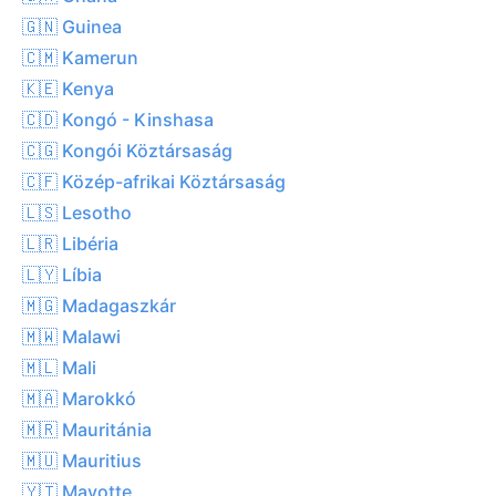
🇬🇳 Guinea
🇨🇲 Kamerun
🇰🇪 Kenya
🇨🇩 Kongó - Kinshasa
🇨🇬 Kongói Köztársaság
🇨🇫 Közép-afrikai Köztársaság
🇱🇸 Lesotho
🇱🇷 Libéria
🇱🇾 Líbia
🇲🇬 Madagaszkár
🇲🇼 Malawi
🇲🇱 Mali
🇲🇦 Marokkó
🇲🇷 Mauritánia
🇲🇺 Mauritius
🇾🇹 Mayotte