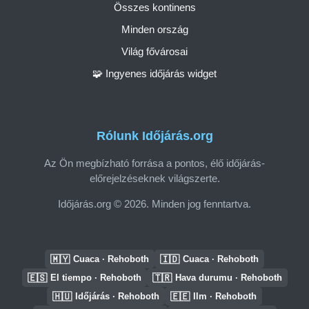
Összes kontinens
Minden ország
Világ fővárosai
🧩 Ingyenes időjárás widget
Rólunk Időjárás.org
Az Ön megbízható forrása a pontos, élő időjárás-
előrejelzéseknek világszerte.
Időjárás.org © 2026. Minden jog fenntartva.
🇲🇾
🇮🇩
Cuaca · Rehoboth
Cuaca · Rehoboth
🇪🇸
🇹🇷
El tiempo · Rehoboth
Hava durumu · Rehoboth
🇭🇺
🇪🇪
Időjárás · Rehoboth
Ilm · Rehoboth