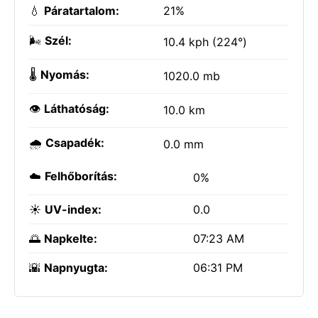
💧
Páratartalom:
21%
🌬️
Szél:
10.4 kph (224°)
🌡️
Nyomás:
1020.0 mb
👁️
Láthatóság:
10.0 km
🌧️
Csapadék:
0.0 mm
☁️
Felhőborítás:
0%
☀️
UV-index:
0.0
🌅
Napkelte:
07:23 AM
🌇
Napnyugta:
06:31 PM