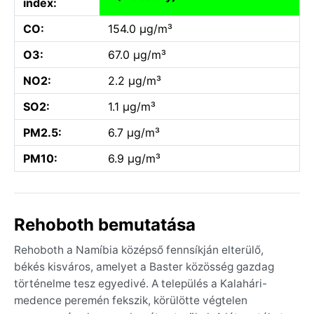
index:
CO:
154.0 µg/m³
O3:
67.0 µg/m³
NO2:
2.2 µg/m³
SO2:
1.1 µg/m³
PM2.5:
6.7 µg/m³
PM10:
6.9 µg/m³
Rehoboth bemutatása
Rehoboth a Namíbia középső fennsíkján elterülő,
békés kisváros, amelyet a Baster közösség gazdag
történelme tesz egyedivé. A település a Kalahári-
medence peremén fekszik, körülötte végtelen