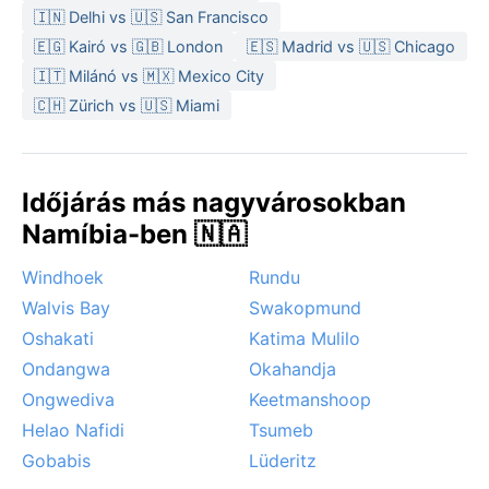
A legkedvezőbb időszak a látogatásra a tél, májustól
🇮🇳 Delhi vs 🇺🇸 San Francisco
szeptemberig, amikor a nappalok kellemesen melegek,
🇪🇬 Kairó vs 🇬🇧 London
🇪🇸 Madrid vs 🇺🇸 Chicago
az éjszakák frissítően hűvösek, és szinte sosem esik.
🇮🇹 Milánó vs 🇲🇽 Mexico City
Figyelemre méltó időjárási jelenség a homokvihar,
🇨🇭 Zürich vs 🇺🇸 Miami
amely főleg késő tavasszal és nyáron tör fel, illetve a
száraz medrekben hirtelen áradásokat okozó heves
esők. Monszun, szirrokkó vagy hurrikán nem érinti ezt
a vidéket. Aki a tűző nap és a sivatagi szél ellenére
Időjárás más nagyvárosokban
felfedezi Rehobothot, olyan tájat ismerhet meg, ahol
Namíbia-ben 🇳🇦
az égbolt szinte végtelen és a csillagok éjszakánként
vakítóan ragyognak.
Windhoek
Rundu
Walvis Bay
Swakopmund
Oshakati
Katima Mulilo
Ondangwa
Okahandja
Ongwediva
Keetmanshoop
Helao Nafidi
Tsumeb
Gobabis
Lüderitz