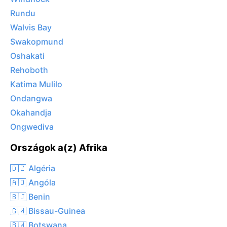
Rundu
Walvis Bay
Swakopmund
Oshakati
Rehoboth
Katima Mulilo
Ondangwa
Okahandja
Ongwediva
Országok a(z) Afrika
🇩🇿 Algéria
🇦🇴 Angóla
🇧🇯 Benin
🇬🇼 Bissau-Guinea
🇧🇼 Botswana