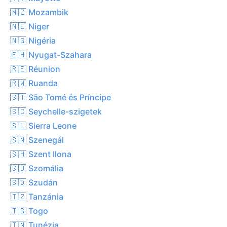
🇲🇿 Mozambik
🇳🇪 Niger
🇳🇬 Nigéria
🇪🇭 Nyugat-Szahara
🇷🇪 Réunion
🇷🇼 Ruanda
🇸🇹 São Tomé és Príncipe
🇸🇨 Seychelle-szigetek
🇸🇱 Sierra Leone
🇸🇳 Szenegál
🇸🇭 Szent Ilona
🇸🇴 Szomália
🇸🇩 Szudán
🇹🇿 Tanzánia
🇹🇬 Togo
🇹🇳 Tunézia