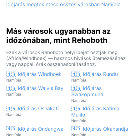
Időjárás megtekintése összes városban Namíbia
Más városok ugyanabban az
időzónában, mint Rehoboth
Ezek a városok Rehoboth helyi idejét osztják meg
(Africa/Windhoek) — hasznos hívások ütemezéséhez
vagy nappali órák összehasonlításához.
🇳🇦 Időjárás Windhoek
🇳🇦 Időjárás Rundu
Namíbia
Namíbia
🇳🇦 Időjárás Walvis Bay
🇳🇦 Időjárás
Swakopmund
Namíbia
Namíbia
🇳🇦 Időjárás Oshakati
🇳🇦 Időjárás Katima
Mulilo
Namíbia
Namíbia
🇳🇦 Időjárás Ondangwa
🇳🇦 Időjárás Okahandja
Namíbia
Namíbia