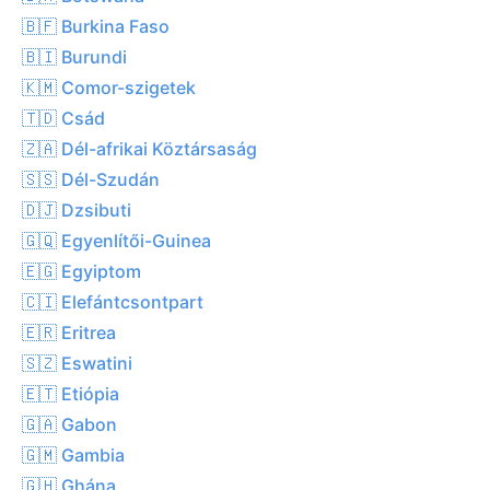
🇧🇫 Burkina Faso
🇧🇮 Burundi
🇰🇲 Comor-szigetek
🇹🇩 Csád
🇿🇦 Dél-afrikai Köztársaság
🇸🇸 Dél-Szudán
🇩🇯 Dzsibuti
🇬🇶 Egyenlítői-Guinea
🇪🇬 Egyiptom
🇨🇮 Elefántcsontpart
🇪🇷 Eritrea
🇸🇿 Eswatini
🇪🇹 Etiópia
🇬🇦 Gabon
🇬🇲 Gambia
🇬🇭 Ghána