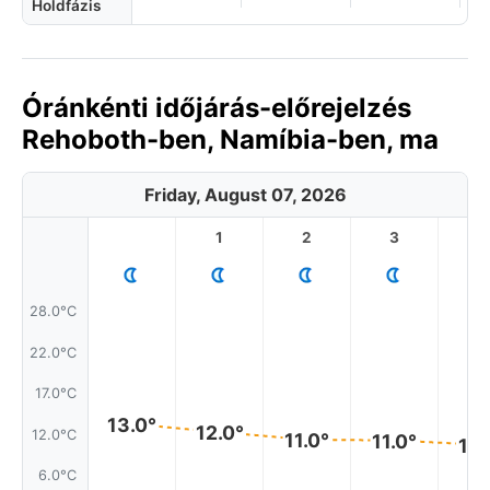
Holdfázis
Óránkénti időjárás-előrejelzés
Rehoboth-ben, Namíbia-ben, ma
Friday, August 07, 2026
1
2
3
4
28.0°C
22.0°C
17.0°C
13.0°
12.0°
12.0°C
11.0°
11.0°
10.
6.0°C