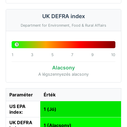
UK DEFRA index
Department for Environment, Food & Rural Affairs
1
1
3
5
7
9
10
Alacsony
A légszennyezés alacsony
Paraméter
Érték
US EPA
1 (Jó)
index:
UK DEFRA
1 (Alacsony)