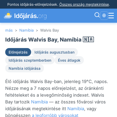
Pontos időjárás-előrejelzések
.
Összes ország megtekintése
.
☰
Időjárás.
org
🌐
más
>
Namíbia
>
Walvis Bay
Időjárás Walvis Bay, Namíbia 🇳🇦
Előrejelzés
Időjárás augusztusban
Időjárás szeptemberben
Éves átlagok
Namíbia időjárása
Élő időjárás Walvis Bay-ban, jelenleg 19°C, napos.
Nézze meg a 7 napos előrejelzést, az óránkénti
feltételeket és a levegőminőség indexet. Walvis
Bay tartozik
Namíbia
— az összes fővárosi város
időjárásának megtekintése itt
Namíbia
, vagy
böngésszen
a legforróbb városokat