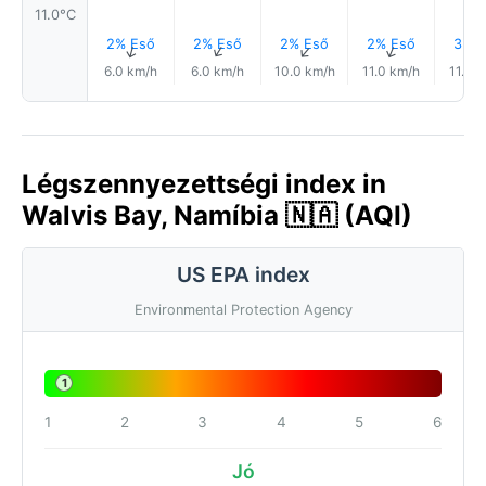
11.0°C
2% Eső
2% Eső
2% Eső
2% Eső
3% E
↑
↑
↑
↑
6.0 km/h
6.0 km/h
10.0 km/h
11.0 km/h
11.0 
Légszennyezettségi index in
Walvis Bay, Namíbia 🇳🇦 (AQI)
US EPA index
Environmental Protection Agency
1
1
2
3
4
5
6
Jó