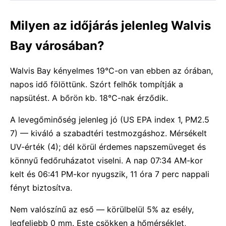
Milyen az időjárás jelenleg Walvis
Bay városában?
Walvis Bay kényelmes 19°C-on van ebben az órában,
napos idő fölöttünk. Szórt felhők tompítják a
napsütést. A bőrön kb. 18°C-nak érződik.
A levegőminőség jelenleg jó (US EPA index 1, PM2.5
7) — kiváló a szabadtéri testmozgáshoz. Mérsékelt
UV-érték (4); dél körül érdemes napszemüveget és
könnyű fedőruházatot viselni. A nap 07:34 AM-kor
kelt és 06:41 PM-kor nyugszik, 11 óra 7 perc nappali
fényt biztosítva.
Nem valószínű az eső — körülbelül 5% az esély,
legfeljebb 0 mm. Este csökken a hőmérséklet,