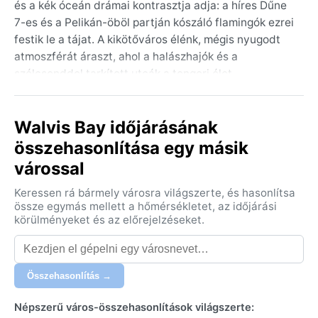
és a kék óceán drámai kontrasztja adja: a híres Dűne
7-es és a Pelikán-öböl partján kószáló flamingók ezrei
festik le a tájat. A kikötőváros élénk, mégis nyugodt
atmoszférát áraszt, ahol a halászhajók és a
szélcsenddel tarkított utcák a tengeri élet
mindennapjait idézik. A Benguela-áramlat hűvös
vizének köszönhetően a levegőben gyakran köd ül,
Walvis Bay időjárásának
ami misztikus köntösbe burkolja a környéket.
összehasonlítása egy másik
A város éghajlata a hideg sivatagi (BWk) osztályba
várossal
tartozik, ami enyhe teleket és hűvös nyarakat jelent. A
nyári hónapokban (december–február) a nappali
Keressen rá bármely városra világszerte, és hasonlítsa
hőmérséklet ritkán haladja meg a 25°C-ot, az éjszakák
össze egymás mellett a hőmérsékletet, az időjárási
azonban hűvösek, 10°C körül alakulnak. A tél (június–
körülményeket és az előrejelzéseket.
augusztus) száraz és napos, a nappali hőmérséklet
18–20°C, éjszaka pedig akár 5°C-ra is lehűlhet. A
csapadék rendkívül kevés, éves szinten alig 10 mm, a
Összehasonlítás →
páratartalom viszont a sűrű köd miatt gyakran magas,
főként reggelente. Célszerű réteges öltözködést és
Népszerű város-összehasonlítások világszerte: