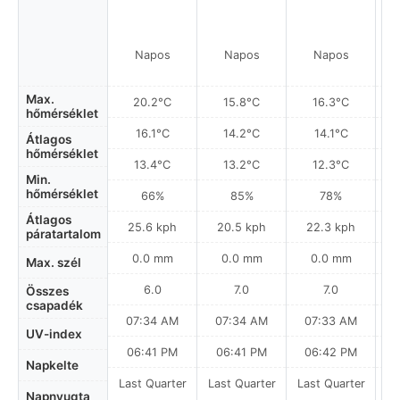
Napos
Napos
Napos
Max.
20.2°C
15.8°C
16.3°C
hőmérséklet
16.1°C
14.2°C
14.1°C
Átlagos
hőmérséklet
13.4°C
13.2°C
12.3°C
Min.
hőmérséklet
66%
85%
78%
Átlagos
25.6 kph
20.5 kph
22.3 kph
páratartalom
0.0 mm
0.0 mm
0.0 mm
Max. szél
6.0
7.0
7.0
Összes
csapadék
07:34 AM
07:34 AM
07:33 AM
UV-index
06:41 PM
06:41 PM
06:42 PM
Napkelte
Last Quarter
Last Quarter
Last Quarter
La
Napnyugta