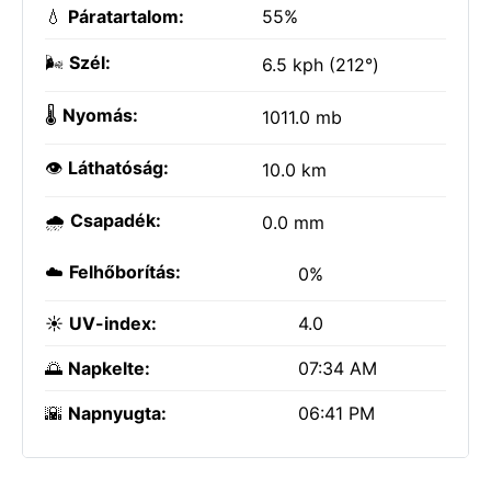
💧
Páratartalom:
55%
🌬️
Szél:
6.5 kph (212°)
🌡️
Nyomás:
1011.0 mb
👁️
Láthatóság:
10.0 km
🌧️
Csapadék:
0.0 mm
☁️
Felhőborítás:
0%
☀️
UV-index:
4.0
🌅
Napkelte:
07:34 AM
🌇
Napnyugta:
06:41 PM