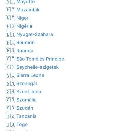
🇾🇹 Mayotte
🇲🇿 Mozambik
🇳🇪 Niger
🇳🇬 Nigéria
🇪🇭 Nyugat-Szahara
🇷🇪 Réunion
🇷🇼 Ruanda
🇸🇹 São Tomé és Príncipe
🇸🇨 Seychelle-szigetek
🇸🇱 Sierra Leone
🇸🇳 Szenegál
🇸🇭 Szent Ilona
🇸🇴 Szomália
🇸🇩 Szudán
🇹🇿 Tanzánia
🇹🇬 Togo