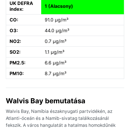
UK DEFRA
1 (Alacsony)
index:
CO:
91.0 µg/m³
O3:
44.0 µg/m³
NO2:
0.7 µg/m³
SO2:
1.1 µg/m³
PM2.5:
6.6 µg/m³
PM10:
8.7 µg/m³
Walvis Bay bemutatása
Walvis Bay, Namíbia északnyugati partvidékén, az
Atlanti-óceán és a Namib-sivatag találkozásánál
fekszik. A város hangulatát a hatalmas homokdűnék