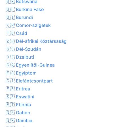
🇧🇼 Botswana
🇧🇫 Burkina Faso
🇧🇮 Burundi
🇰🇲 Comor-szigetek
🇹🇩 Csád
🇿🇦 Dél-afrikai Köztársaság
🇸🇸 Dél-Szudán
🇩🇯 Dzsibuti
🇬🇶 Egyenlítői-Guinea
🇪🇬 Egyiptom
🇨🇮 Elefántcsontpart
🇪🇷 Eritrea
🇸🇿 Eswatini
🇪🇹 Etiópia
🇬🇦 Gabon
🇬🇲 Gambia