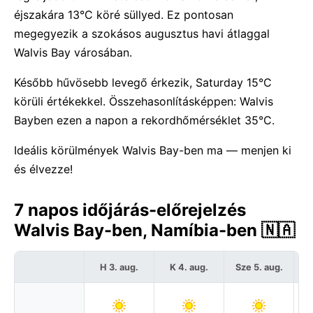
éjszakára 13°C köré süllyed. Ez pontosan
megegyezik a szokásos augusztus havi átlaggal
Walvis Bay városában.
Később hűvösebb levegő érkezik, Saturday 15°C
körüli értékekkel. Összehasonlításképpen: Walvis
Bayben ezen a napon a rekordhőmérséklet 35°C.
Ideális körülmények Walvis Bay-ben ma — menjen ki
és élvezze!
7 napos időjárás-előrejelzés
Walvis Bay-ben, Namíbia-ben 🇳🇦
H 3. aug.
K 4. aug.
Sze 5. aug.
C