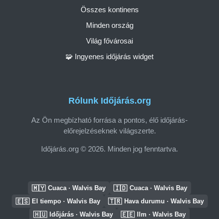
Összes kontinens
Minden ország
Világ fővárosai
🧩 Ingyenes időjárás widget
Rólunk Időjárás.org
Az Ön megbízható forrása a pontos, élő időjárás-
előrejelzéseknek világszerte.
Időjárás.org © 2026. Minden jog fenntartva.
🇲🇾
🇮🇩
Cuaca · Walvis Bay
Cuaca · Walvis Bay
🇪🇸
🇹🇷
El tiempo · Walvis Bay
Hava durumu · Walvis Bay
🇭🇺
🇪🇪
Időjárás · Walvis Bay
Ilm · Walvis Bay