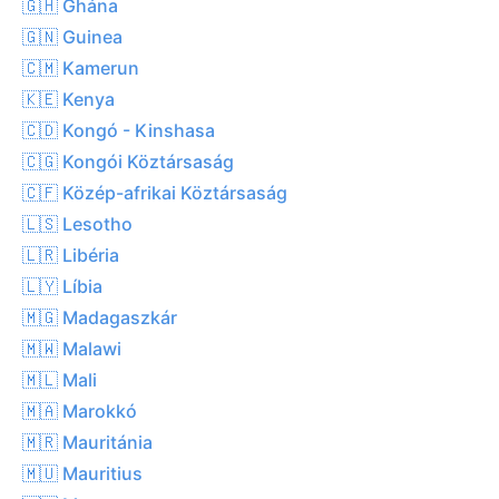
🇬🇭 Ghána
🇬🇳 Guinea
🇨🇲 Kamerun
🇰🇪 Kenya
🇨🇩 Kongó - Kinshasa
🇨🇬 Kongói Köztársaság
🇨🇫 Közép-afrikai Köztársaság
🇱🇸 Lesotho
🇱🇷 Libéria
🇱🇾 Líbia
🇲🇬 Madagaszkár
🇲🇼 Malawi
🇲🇱 Mali
🇲🇦 Marokkó
🇲🇷 Mauritánia
🇲🇺 Mauritius