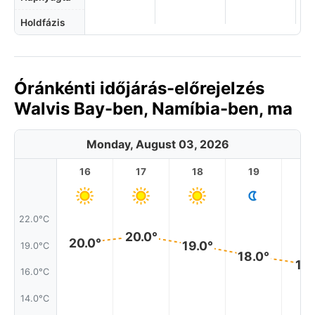
Holdfázis
Óránkénti időjárás-előrejelzés
Walvis Bay-ben, Namíbia-ben, ma
Monday, August 03, 2026
16
17
18
19
2
22.0°C
20.0°
20.0°
19.0°
19.0°C
18.0°
17.
16.0°C
14.0°C