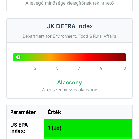
A levegő minősége kielégítőnek tekinthető
UK DEFRA index
Department for Environment, Food & Rural Affairs
1
1
3
5
7
9
10
Alacsony
A légszennyezés alacsony
Paraméter
Érték
US EPA
1 (Jó)
index: