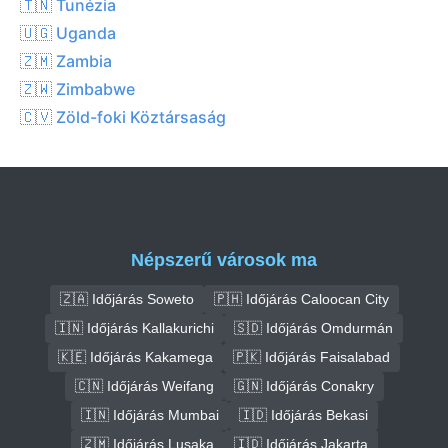
🇹🇳 Tunézia
🇺🇬 Uganda
🇿🇲 Zambia
🇿🇼 Zimbabwe
🇨🇻 Zöld-foki Köztársaság
Népszerű városok ma
🇿🇦 Időjárás Soweto
🇵🇭 Időjárás Caloocan City
🇮🇳 Időjárás Kallakurichi
🇸🇩 Időjárás Omdurmán
🇰🇪 Időjárás Kakamega
🇵🇰 Időjárás Faisalabad
🇨🇳 Időjárás Weifang
🇬🇳 Időjárás Conakry
🇮🇳 Időjárás Mumbai
🇮🇩 Időjárás Bekasi
🇿🇲 Időjárás Lusaka
🇮🇩 Időjárás Jakarta