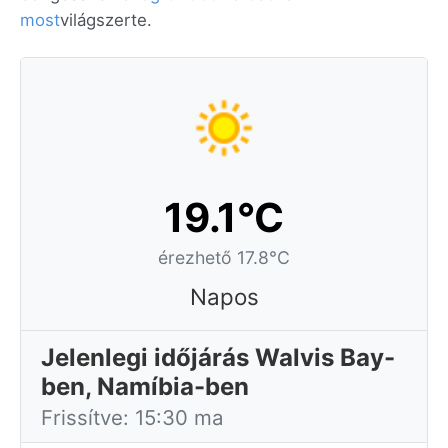
most
világszerte.
19.1°C
érezhető 17.8°C
Napos
Jelenlegi időjárás Walvis Bay-
ben, Namíbia-ben
Frissítve: 15:30 ma