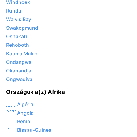
Windhoek
Rundu
Walvis Bay
Swakopmund
Oshakati
Rehoboth
Katima Mulilo
Ondangwa
Okahandja
Ongwediva
Országok a(z) Afrika
🇩🇿 Algéria
🇦🇴 Angóla
🇧🇯 Benin
🇬🇼 Bissau-Guinea