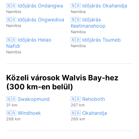
🇳🇦 Időjárás Ondangwa
🇳🇦 Időjárás Okahandja
Namíbia
Namíbia
🇳🇦 Időjárás Ongwediva
🇳🇦 Időjárás
Keetmanshoop
Namíbia
Namíbia
🇳🇦 Időjárás Helao
🇳🇦 Időjárás Tsumeb
Nafidi
Namíbia
Namíbia
Közeli városok Walvis Bay-hez
(300 km-en belül)
🇳🇦 Swakopmund
🇳🇦 Rehoboth
31 km
267 km
🇳🇦 Windhoek
🇳🇦 Okahandja
268 km
269 km