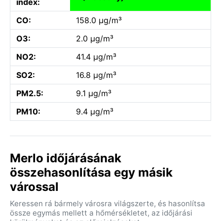
index:
CO:
158.0 µg/m³
O3:
2.0 µg/m³
NO2:
41.4 µg/m³
SO2:
16.8 µg/m³
PM2.5:
9.1 µg/m³
PM10:
9.4 µg/m³
Merlo időjárásának
összehasonlítása egy másik
várossal
Keressen rá bármely városra világszerte, és hasonlítsa
össze egymás mellett a hőmérsékletet, az időjárási