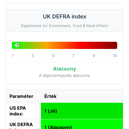
UK DEFRA index
Department for Environment, Food & Rural Affairs
1
1
3
5
7
9
10
Alacsony
A légszennyezés alacsony
Paraméter
Érték
US EPA
1 (Jó)
index:
UK DEFRA
1 (Alacsony)