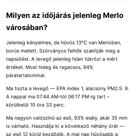
Milyen az időjárás jelenleg Merlo
városában?
Jelenleg kényelmes, de hűvös 13°C van Merloben,
borús mellett. Szórványos felhők szakítják meg a
napsütést. A levegő jelenleg hűen tükrözi a mért
értéket. Most hideg és ragacsos, 94%
páratartalommal.
Ma tiszta a levegő — EPA index 1, alacsony PM2.5: 9.
A nappal ma 07:44 AM-tól 06:17 PM-ig tart –
körülbelül 10 óra 33 perc.
Ma nagyon valószínű az eső, 93% esély, akár 35 mm
is várható. Használja ki a következő néhány órát —
az eső 12 körül kezdődik. A mai nap hűvösebb a