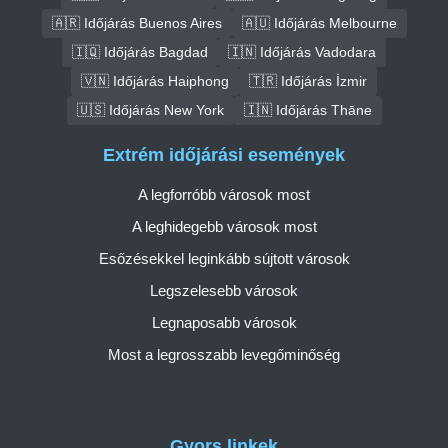
🇦🇷 Időjárás Buenos Aires
🇦🇺 Időjárás Melbourne
🇮🇶 Időjárás Bagdad
🇮🇳 Időjárás Vadodara
🇻🇳 Időjárás Haiphong
🇹🇷 Időjárás İzmir
🇺🇸 Időjárás New York
🇮🇳 Időjárás Thāne
Extrém időjárási események
A legforróbb városok most
A leghidegebb városok most
Esőzésekkel leginkább sújtott városok
Legszelesebb városok
Legnaposabb városok
Most a legrosszabb levegőminőség
Gyors linkek