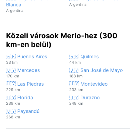
Blanca
Argentína
Argentína
Közeli városok Merlo-hez (300
km-en belül)
🇦🇷 Buenos Aires
🇦🇷 Quilmes
33 km
44 km
🇺🇾 Mercedes
🇺🇾 San José de Mayo
170 km
188 km
🇺🇾 Las Piedras
🇺🇾 Montevideo
229 km
233 km
🇺🇾 Florida
🇺🇾 Durazno
239 km
248 km
🇺🇾 Paysandú
268 km