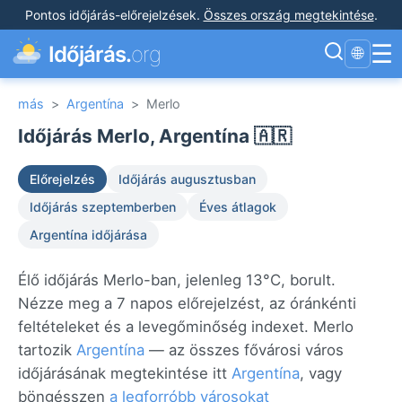
Pontos időjárás-előrejelzések
.
Összes ország megtekintése
.
☰
Időjárás.
org
🌐
más
>
Argentína
>
Merlo
Időjárás Merlo, Argentína 🇦🇷
Előrejelzés
Időjárás augusztusban
Időjárás szeptemberben
Éves átlagok
Argentína időjárása
Élő időjárás Merlo-ban, jelenleg 13°C, borult.
Nézze meg a 7 napos előrejelzést, az óránkénti
feltételeket és a levegőminőség indexet. Merlo
tartozik
Argentína
— az összes fővárosi város
időjárásának megtekintése itt
Argentína
, vagy
böngésszen
a legforróbb városokat