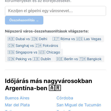
körülményeket és az előrejelzéseket.
Összehasonlítás →
Népszerű város-összehasonlítások világszerte:
🇦🇪 Dubai vs 🇮🇳 Delhi
🇮🇹 Róma vs 🇺🇸 Las Vegas
🇨🇳 Sanghaj vs 🇿🇦 Fokváros
🇸🇬 Singapore vs 🇺🇸 Chicago
🇨🇳 Peking vs 🇮🇪 Dublin
🇩🇪 Berlin vs 🇹🇭 Bangkok
Időjárás más nagyvárosokban
Argentína-ben 🇦🇷
Buenos Aires
Córdoba
Mar del Plata
San Miguel de Tucumán