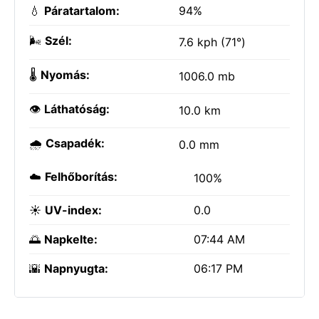
💧
Páratartalom:
94%
🌬️
Szél:
7.6 kph (71°)
🌡️
Nyomás:
1006.0 mb
👁️
Láthatóság:
10.0 km
🌧️
Csapadék:
0.0 mm
☁️
Felhőborítás:
100%
☀️
UV-index:
0.0
🌅
Napkelte:
07:44 AM
🌇
Napnyugta:
06:17 PM