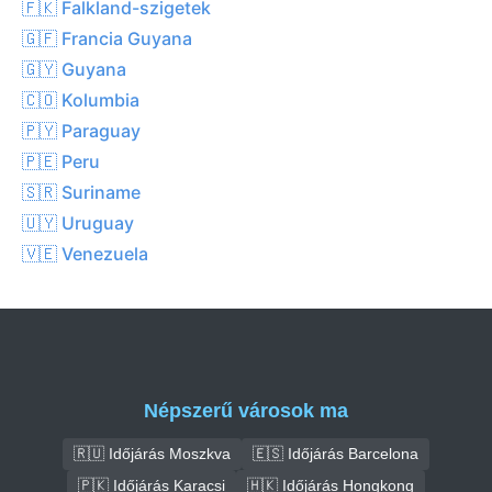
🇫🇰 Falkland-szigetek
🇬🇫 Francia Guyana
🇬🇾 Guyana
🇨🇴 Kolumbia
🇵🇾 Paraguay
🇵🇪 Peru
🇸🇷 Suriname
🇺🇾 Uruguay
🇻🇪 Venezuela
Népszerű városok ma
🇷🇺 Időjárás Moszkva
🇪🇸 Időjárás Barcelona
🇵🇰 Időjárás Karacsi
🇭🇰 Időjárás Hongkong