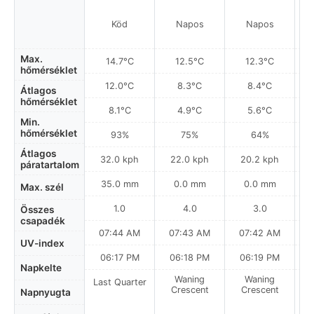
Köd
Napos
Napos
Max.
14.7°C
12.5°C
12.3°C
hőmérséklet
12.0°C
8.3°C
8.4°C
Átlagos
hőmérséklet
8.1°C
4.9°C
5.6°C
Min.
hőmérséklet
93%
75%
64%
Átlagos
32.0 kph
22.0 kph
20.2 kph
páratartalom
35.0 mm
0.0 mm
0.0 mm
Max. szél
1.0
4.0
3.0
Összes
csapadék
07:44 AM
07:43 AM
07:42 AM
UV-index
06:17 PM
06:18 PM
06:19 PM
Napkelte
Waning
Waning
Last Quarter
Crescent
Crescent
Napnyugta