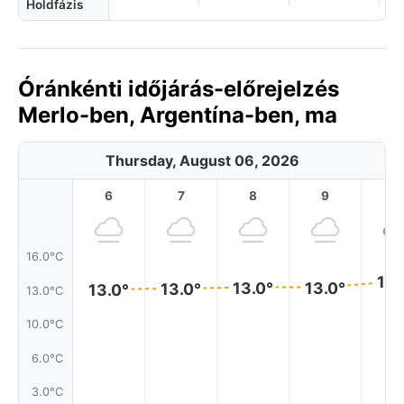
Holdfázis
Óránkénti időjárás-előrejelzés
Merlo-ben, Argentína-ben, ma
Thursday, August 06, 2026
6
7
8
9
1
16.0°C
14.
13.0°
13.0°
13.0°
13.0°
13.0°C
10.0°C
6.0°C
3.0°C