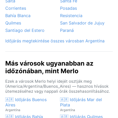
Salta
Santa Fe
Corrientes
Posadas
Bahía Blanca
Resistencia
Quilmes
San Salvador de Jujuy
Santiago del Estero
Paraná
Időjárás megtekintése összes városban Argentína
Más városok ugyanabban az
időzónában, mint Merlo
Ezek a városok Merlo helyi idejét osztják meg
(America/Argentina/Buenos_Aires) — hasznos hívások
ütemezéséhez vagy nappali órák összehasonlításához.
🇦🇷 Időjárás Buenos
🇦🇷 Időjárás Mar del
Aires
Plata
Argentína
Argentína
🇦🇷 Időjárás Bahía
🇦🇷 Időjárás Quilmes