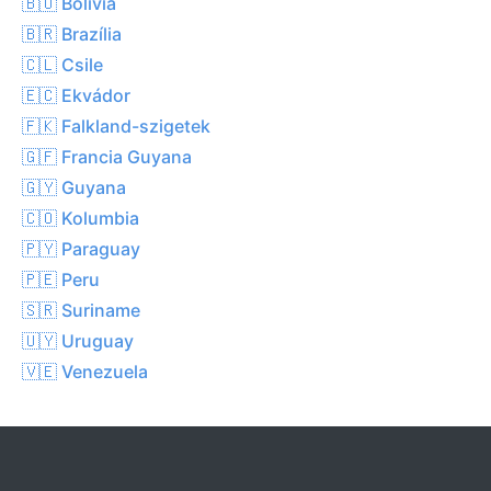
🇧🇴 Bolívia
🇧🇷 Brazília
🇨🇱 Csile
🇪🇨 Ekvádor
🇫🇰 Falkland-szigetek
🇬🇫 Francia Guyana
🇬🇾 Guyana
🇨🇴 Kolumbia
🇵🇾 Paraguay
🇵🇪 Peru
🇸🇷 Suriname
🇺🇾 Uruguay
🇻🇪 Venezuela