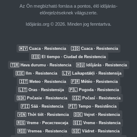
Az Ön megbízható forrása a pontos, élő időjárás-
előrejelzéseknek világszerte.
Időjárás.org © 2026. Minden jog fenntartva.
🇲🇾
🇮🇩
Cuaca · Resistencia
Cuaca · Resistencia
🇪🇸
El tiempo · Ciudad de Resistencia
🇹🇷
🇭🇺
Hava durumu · Resistencia
Időjárás · Resistencia
🇪🇪
🇱🇻
Ilm · Resistencia
Laikapstākļi · Resistensija
🇮🇹
🇫🇷
Meteo · Resistencia
Météo · Resistencia
🇱🇹
🇵🇱
Oras · Resistensija
Pogoda · Resistencia
🇸🇰
🇨🇿
Počasie · Resistencia
Počasí · Resistencia
🇫🇮
🇵🇹
Sää · Resistencia
Tempo · Resistência
🇻🇳
🇩🇰
Thời tiết · Resistencia
Vejret · Resistencia
🇷🇸
🇸🇮
Vreme · Ресистенсија
Vreme · Resistencia
🇷🇴
🇸🇪
Vremea · Resistencia
Vädret · Resistencia