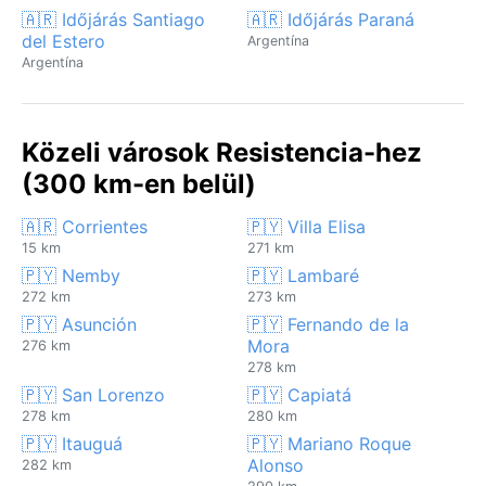
🇦🇷 Időjárás Santiago
🇦🇷 Időjárás Paraná
del Estero
Argentína
Argentína
Közeli városok Resistencia-hez
(300 km-en belül)
🇦🇷 Corrientes
🇵🇾 Villa Elisa
15 km
271 km
🇵🇾 Nemby
🇵🇾 Lambaré
272 km
273 km
🇵🇾 Asunción
🇵🇾 Fernando de la
Mora
276 km
278 km
🇵🇾 San Lorenzo
🇵🇾 Capiatá
278 km
280 km
🇵🇾 Itauguá
🇵🇾 Mariano Roque
Alonso
282 km