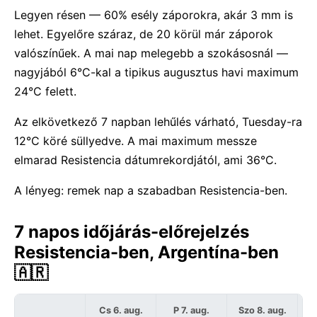
Legyen résen — 60% esély záporokra, akár 3 mm is
lehet. Egyelőre száraz, de 20 körül már záporok
valószínűek. A mai nap melegebb a szokásosnál —
nagyjából 6°C-kal a tipikus augusztus havi maximum
24°C felett.
Az elkövetkező 7 napban lehűlés várható, Tuesday-ra
12°C köré süllyedve. A mai maximum messze
elmarad Resistencia dátumrekordjától, ami 36°C.
A lényeg: remek nap a szabadban Resistencia-ben.
7 napos időjárás-előrejelzés
Resistencia-ben, Argentína-ben
🇦🇷
Cs 6. aug.
P 7. aug.
Szo 8. aug.