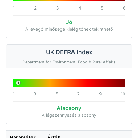
1
2
3
4
5
6
Jó
A levegő minősége kielégítőnek tekinthető
UK DEFRA index
Department for Environment, Food & Rural Affairs
1
1
3
5
7
9
10
Alacsony
A légszennyezés alacsony
Paraméter
Érték