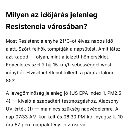
Milyen az időjárás jelenleg
Resistencia városában?
Most Resistencia enyhe 21°C-ot élvez napos idő
alatt. Szórt felhők tompítják a napsütést. Amit látsz,
azt kapod — olyan, mint a jelzett hőmérséklet.
Egyenletes szellő fúj 15 km/h sebességgel west
irányból. Elviselhetetlenül fülledt, a páratartalom
85%.
A levegőminőség jelenleg jó (US EPA index 1, PM2.5
4) — kiváló a szabadtéri testmozgáshoz. Alacsony
UV-érték (1) — ma nincs szükség napvédelemre. A
nap 07:33 AM-kor kelt és 06:30 PM-kor nyugszik, 10
óra 57 perc nappali fényt biztosítva.