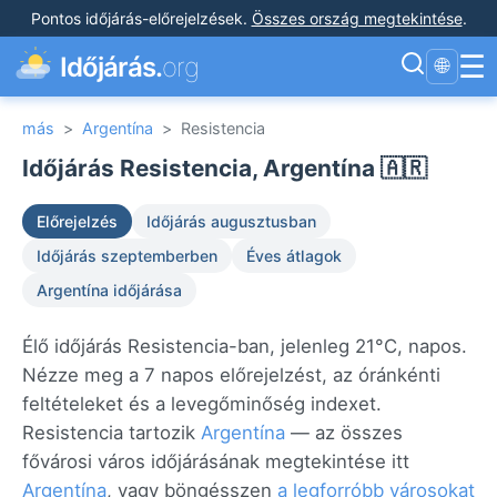
Pontos időjárás-előrejelzések
.
Összes ország megtekintése
.
☰
Időjárás.
org
🌐
más
>
Argentína
>
Resistencia
Időjárás Resistencia, Argentína 🇦🇷
Előrejelzés
Időjárás augusztusban
Időjárás szeptemberben
Éves átlagok
Argentína időjárása
Élő időjárás Resistencia-ban, jelenleg 21°C, napos.
Nézze meg a 7 napos előrejelzést, az óránkénti
feltételeket és a levegőminőség indexet.
Resistencia tartozik
Argentína
— az összes
fővárosi város időjárásának megtekintése itt
Argentína
, vagy böngésszen
a legforróbb városokat