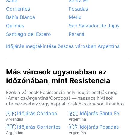
Salta
Santa Fe
csak a csapadékosabb években jelentkezik.
Corrientes
Posadas
Bahía Blanca
Merlo
Quilmes
San Salvador de Jujuy
Santiago del Estero
Paraná
Időjárás megtekintése összes városban Argentína
Más városok ugyanabban az
időzónában, mint Resistencia
Ezek a városok Resistencia helyi idejét osztják meg
(America/Argentina/Cordoba) — hasznos hívások
ütemezéséhez vagy nappali órák összehasonlításához.
🇦🇷 Időjárás Córdoba
🇦🇷 Időjárás Santa Fe
Argentína
Argentína
🇦🇷 Időjárás Corrientes
🇦🇷 Időjárás Posadas
Argentína
Argentína