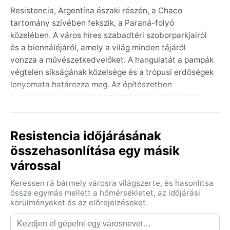
Resistencia, Argentína északi részén, a Chaco
tartomány szívében fekszik, a Paraná-folyó
közelében. A város híres szabadtéri szoborparkjairól
és a biennáléjáról, amely a világ minden tájáról
vonzza a művészetkedvelőket. A hangulatát a pampák
végtelen síkságának közelsége és a trópusi erdőségek
lenyomata határozza meg. Az építészetben
keverednek a gyarmati hagyományok a modernista
vonásokkal, a helyiek pedig a folyóparti sétányokon, a
skulptúrák között élvezik a lassú, forró napokat.
Resistencia időjárásának
Az éghajlat a Köppen-féle besorolás szerint Cfa, azaz
összehasonlítása egy másik
nedves szubtrópusi. A nyarak (december–február)
várossal
perzselően forrók és párásak, gyakoriak a 35 °C feletti
hőmérsékletek, és a délutáni zivatarok is jellemzőek. A
Keressen rá bármely városra világszerte, és hasonlítsa
telek (június–augusztus) enyhék, a nappali
össze egymás mellett a hőmérsékletet, az időjárási
hőmérséklet 15–20 °C körül mozog, de éjszaka akár 5
körülményeket és az előrejelzéseket.
°C alá is süllyedhet. A csapadék egész évben
egyenletesen oszlik el, azonban a nyár hozza a