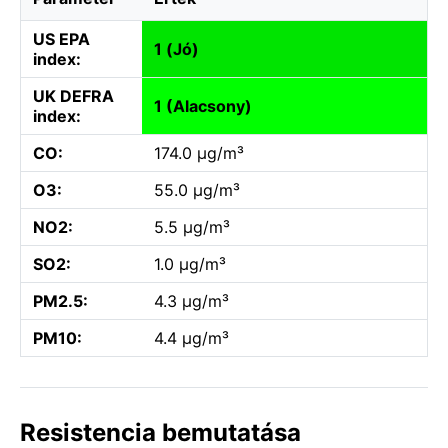
US EPA
1 (Jó)
index:
UK DEFRA
1 (Alacsony)
index:
CO:
174.0 µg/m³
O3:
55.0 µg/m³
NO2:
5.5 µg/m³
SO2:
1.0 µg/m³
PM2.5:
4.3 µg/m³
PM10:
4.4 µg/m³
Resistencia bemutatása