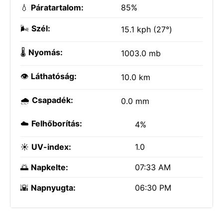
💧
Páratartalom:
85%
🌬️
Szél:
15.1 kph (27°)
🌡️
Nyomás:
1003.0 mb
👁️
Láthatóság:
10.0 km
🌧️
Csapadék:
0.0 mm
☁️
Felhőborítás:
4%
☀️
UV-index:
1.0
🌅
Napkelte:
07:33 AM
🌇
Napnyugta:
06:30 PM