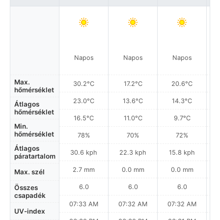
Napos
Napos
Napos
Max.
30.2°C
17.2°C
20.6°C
hőmérséklet
23.0°C
13.6°C
14.3°C
Átlagos
hőmérséklet
16.5°C
11.0°C
9.7°C
Min.
hőmérséklet
78%
70%
72%
Átlagos
30.6 kph
22.3 kph
15.8 kph
páratartalom
2.7 mm
0.0 mm
0.0 mm
Max. szél
6.0
6.0
6.0
Összes
csapadék
07:33 AM
07:32 AM
07:32 AM
UV-index