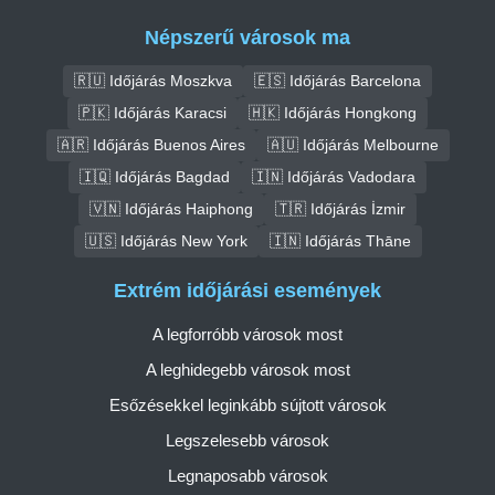
Népszerű városok ma
🇷🇺 Időjárás Moszkva
🇪🇸 Időjárás Barcelona
🇵🇰 Időjárás Karacsi
🇭🇰 Időjárás Hongkong
🇦🇷 Időjárás Buenos Aires
🇦🇺 Időjárás Melbourne
🇮🇶 Időjárás Bagdad
🇮🇳 Időjárás Vadodara
🇻🇳 Időjárás Haiphong
🇹🇷 Időjárás İzmir
🇺🇸 Időjárás New York
🇮🇳 Időjárás Thāne
Extrém időjárási események
A legforróbb városok most
A leghidegebb városok most
Esőzésekkel leginkább sújtott városok
Legszelesebb városok
Legnaposabb városok