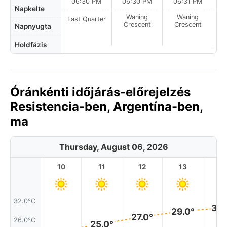
06:30 PM
06:30 PM
06:31 PM
Napkelte
Waning
Waning
Last Quarter
Crescent
Crescent
Napnyugta
Holdfázis
Óránkénti időjárás-előrejelzés
Resistencia-ben, Argentína-ben,
ma
Thursday, August 06, 2026
10
11
12
13
1
32.0°C
30.
29.0°
27.0°
26.0°C
25.0°