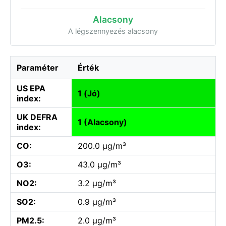
Alacsony
A légszennyezés alacsony
Paraméter
Érték
US EPA
1 (Jó)
index:
UK DEFRA
1 (Alacsony)
index:
CO:
200.0 µg/m³
O3:
43.0 µg/m³
NO2:
3.2 µg/m³
SO2:
0.9 µg/m³
PM2.5:
2.0 µg/m³