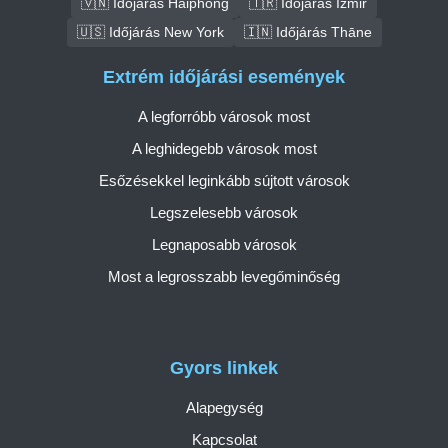
🇻🇳 Időjárás Haiphong
🇹🇷 Időjárás İzmir
🇺🇸 Időjárás New York
🇮🇳 Időjárás Thāne
Extrém időjárási események
A legforróbb városok most
A leghidegebb városok most
Esőzésekkel leginkább sújtott városok
Legszelesebb városok
Legnaposabb városok
Most a legrosszabb levegőminőség
Gyors linkek
Alapegység
Kapcsolat