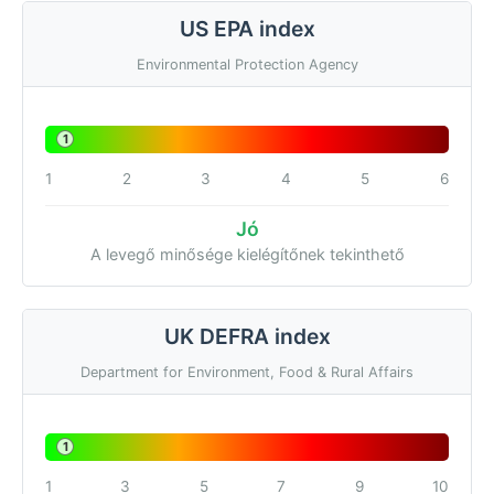
US EPA index
Environmental Protection Agency
1
1
2
3
4
5
6
Jó
A levegő minősége kielégítőnek tekinthető
UK DEFRA index
Department for Environment, Food & Rural Affairs
1
1
3
5
7
9
10