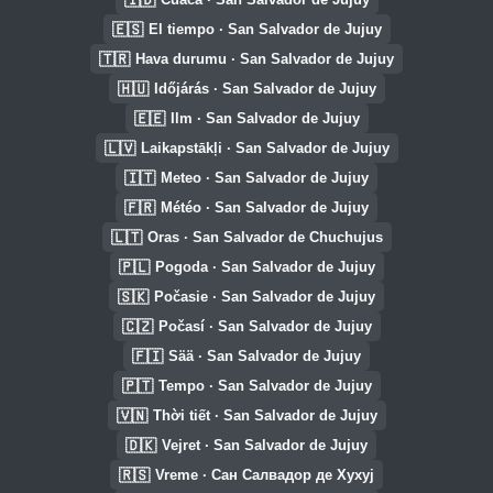
🇪🇸
El tiempo · San Salvador de Jujuy
🇹🇷
Hava durumu · San Salvador de Jujuy
🇭🇺
Időjárás · San Salvador de Jujuy
🇪🇪
Ilm · San Salvador de Jujuy
🇱🇻
Laikapstākļi · San Salvador de Jujuy
🇮🇹
Meteo · San Salvador de Jujuy
🇫🇷
Météo · San Salvador de Jujuy
🇱🇹
Oras · San Salvador de Chuchujus
🇵🇱
Pogoda · San Salvador de Jujuy
🇸🇰
Počasie · San Salvador de Jujuy
🇨🇿
Počasí · San Salvador de Jujuy
🇫🇮
Sää · San Salvador de Jujuy
🇵🇹
Tempo · San Salvador de Jujuy
🇻🇳
Thời tiết · San Salvador de Jujuy
🇩🇰
Vejret · San Salvador de Jujuy
🇷🇸
Vreme · Сан Салвадор де Хухуј