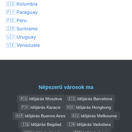
🇨🇴 Kolumbia
🇵🇾 Paraguay
🇵🇪 Peru
🇸🇷 Suriname
🇺🇾 Uruguay
🇻🇪 Venezuela
Népszerű városok ma
🇷🇺 Időjárás Moszkva
🇪🇸 Időjárás Barcelona
🇵🇰 Időjárás Karacsi
🇭🇰 Időjárás Hongkong
🇦🇷 Időjárás Buenos Aires
🇦🇺 Időjárás Melbourne
🇮🇶 Időjárás Bagdad
🇮🇳 Időjárás Vadodara