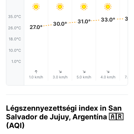
35.0°C
33.
33.0°
31.0°
30.0°
27.0°
26.0°C
18.0°C
10.0°C
1.0°C
↑
↑
↑
↑
1.0 km/h
3.0 km/h
5.0 km/h
4.0 km/h
7.0 k
Légszennyezettségi index in San
Salvador de Jujuy, Argentína 🇦🇷
(AQI)