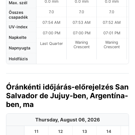
0.0 mm
0.0 mm
0.0 mm
Max. szél
7.0
7.0
7.0
Összes
csapadék
07:54 AM
07:53 AM
07:52 AM
UV-index
07:00 PM
07:00 PM
07:01 PM
Napkelte
Waning
Waning
Last Quarter
Crescent
Crescent
Napnyugta
Holdfázis
Óránkénti időjárás-előrejelzés San
Salvador de Jujuy-ben, Argentína-
ben, ma
Thursday, August 06, 2026
11
12
13
14
1