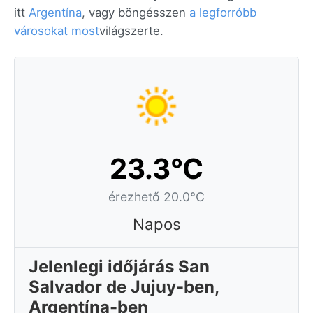
itt
Argentína
, vagy böngésszen
a legforróbb
városokat most
világszerte.
23.3°C
érezhető 20.0°C
Napos
Jelenlegi időjárás San
Salvador de Jujuy-ben,
Argentína-ben