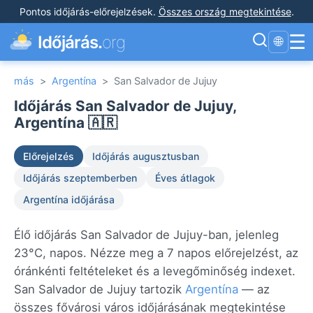
Pontos időjárás-előrejelzések
.
Összes ország megtekintése
.
☰
Időjárás.
org
🌐
más
>
Argentína
>
San Salvador de Jujuy
Időjárás San Salvador de Jujuy,
Argentína 🇦🇷
Előrejelzés
Időjárás augusztusban
Időjárás szeptemberben
Éves átlagok
Argentína időjárása
Élő időjárás San Salvador de Jujuy-ban, jelenleg
23°C, napos. Nézze meg a 7 napos előrejelzést, az
óránkénti feltételeket és a levegőminőség indexet.
San Salvador de Jujuy tartozik
Argentína
— az
összes fővárosi város időjárásának megtekintése