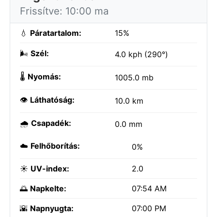
Frissítve: 10:00 ma
💧
Páratartalom:
15%
🌬️
Szél:
4.0 kph (290°)
🌡️
Nyomás:
1005.0 mb
👁️
Láthatóság:
10.0 km
🌧️
Csapadék:
0.0 mm
☁️
Felhőborítás:
0%
☀️
UV-index:
2.0
🌅
Napkelte:
07:54 AM
🌇
Napnyugta:
07:00 PM