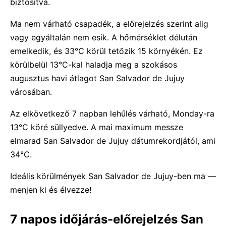
biztosítva.
Ma nem várható csapadék, a előrejelzés szerint alig
vagy egyáltalán nem esik. A hőmérséklet délután
emelkedik, és 33°C körül tetőzik 15 környékén. Ez
körülbelül 13°C-kal haladja meg a szokásos
augusztus havi átlagot San Salvador de Jujuy
városában.
Az elkövetkező 7 napban lehűlés várható, Monday-ra
13°C köré süllyedve. A mai maximum messze
elmarad San Salvador de Jujuy dátumrekordjától, ami
34°C.
Ideális körülmények San Salvador de Jujuy-ben ma —
menjen ki és élvezze!
7 napos időjárás-előrejelzés San