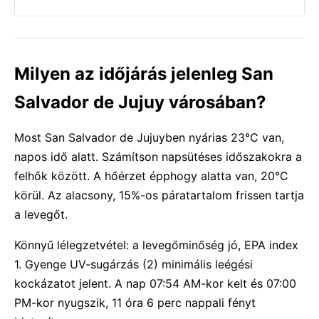
Milyen az időjárás jelenleg San
Salvador de Jujuy városában?
Most San Salvador de Jujuyben nyárias 23°C van,
napos idő alatt. Számítson napsütéses időszakokra a
felhők között. A hőérzet épphogy alatta van, 20°C
körül. Az alacsony, 15%-os páratartalom frissen tartja
a levegőt.
Könnyű lélegzetvétel: a levegőminőség jó, EPA index
1. Gyenge UV-sugárzás (2) minimális leégési
kockázatot jelent. A nap 07:54 AM-kor kelt és 07:00
PM-kor nyugszik, 11 óra 6 perc nappali fényt