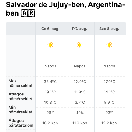
Salvador de Jujuy-ben, Argentína-
ben 🇦🇷
Cs 6. aug.
P 7. aug.
Szo 8. aug.
Napos
Napos
Napos
Max.
33.4°C
22.0°C
27.0°C
hőmérséklet
19.1°C
11.9°C
14.1°C
Átlagos
hőmérséklet
10.3°C
3.7°C
5.9°C
Min.
hőmérséklet
26%
49%
23%
Átlagos
16.2 kph
11.9 kph
12.2 kph
páratartalom